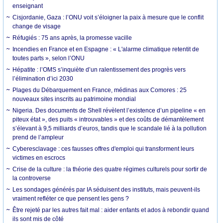
enseignant
Cisjordanie, Gaza : l’ONU voit s’éloigner la paix à mesure que le conflit
change de visage
Réfugiés : 75 ans après, la promesse vacille
Incendies en France et en Espagne : « L'alarme climatique retentit de
toutes parts », selon l’ONU
Hépatite : l’OMS s’inquiète d’un ralentissement des progrès vers
l’élimination d’ici 2030
Plages du Débarquement en France, médinas aux Comores : 25
nouveaux sites inscrits au patrimoine mondial
Nigeria. Des documents de Shell révèlent l’existence d’un pipeline « en
piteux état », des puits « introuvables » et des coûts de démantèlement
s’élevant à 9,5 milliards d’euros, tandis que le scandale lié à la pollution
prend de l’ampleur
Cyberesclavage : ces fausses offres d'emploi qui transforment leurs
victimes en escrocs
Crise de la culture : la théorie des quatre régimes culturels pour sortir de
la controverse
Les sondages générés par IA séduisent des instituts, mais peuvent-ils
vraiment refléter ce que pensent les gens ?
Être rejeté par les autres fait mal : aider enfants et ados à rebondir quand
ils sont mis de côté