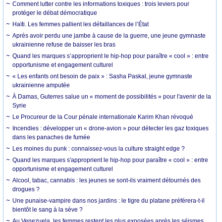
Comment lutter contre les informations toxiques : trois leviers pour
protéger le débat démocratique
Haïti. Les femmes pallient les défaillances de l’État
Après avoir perdu une jambe à cause de la guerre, une jeune gymnaste
ukrainienne refuse de baisser les bras
Quand les marques s’approprient le hip-hop pour paraître « cool » : entre
opportunisme et engagement culturel
« Les enfants ont besoin de paix » : Sasha Paskal, jeune gymnaste
ukrainienne amputée
À Damas, Guterres salue un « moment de possibilités » pour l'avenir de la
Syrie
Le Procureur de la Cour pénale internationale Karim Khan révoqué
Incendies : développer un « drone-avion » pour détecter les gaz toxiques
dans les panaches de fumée
Les moines du punk : connaissez-vous la culture straight edge ?
Quand les marques s'approprient le hip-hop pour paraître « cool » : entre
opportunisme et engagement culturel
Alcool, tabac, cannabis : les jeunes se sont-ils vraiment détournés des
drogues ?
Une punaise-vampire dans nos jardins : le tigre du platane préférera-t-il
bientôt le sang à la sève ?
Au Venezuela, les femmes restent les plus exposées après les séismes