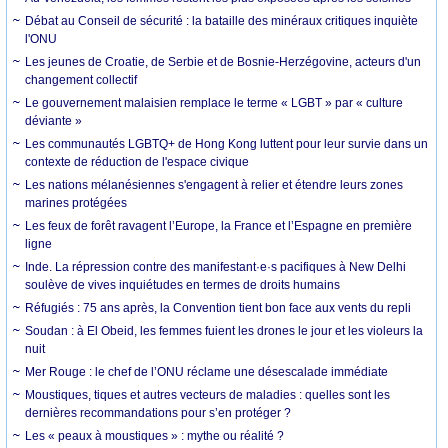
Débat au Conseil de sécurité : la bataille des minéraux critiques inquiète
l'ONU
Les jeunes de Croatie, de Serbie et de Bosnie-Herzégovine, acteurs d'un
changement collectif
Le gouvernement malaisien remplace le terme « LGBT » par « culture
déviante »
Les communautés LGBTQ+ de Hong Kong luttent pour leur survie dans un
contexte de réduction de l'espace civique
Les nations mélanésiennes s'engagent à relier et étendre leurs zones
marines protégées
Les feux de forêt ravagent l’Europe, la France et l’Espagne en première
ligne
Inde. La répression contre des manifestant·e·s pacifiques à New Delhi
soulève de vives inquiétudes en termes de droits humains
Réfugiés : 75 ans après, la Convention tient bon face aux vents du repli
Soudan : à El Obeid, les femmes fuient les drones le jour et les violeurs la
nuit
Mer Rouge : le chef de l’ONU réclame une désescalade immédiate
Moustiques, tiques et autres vecteurs de maladies : quelles sont les
dernières recommandations pour s’en protéger ?
Les « peaux à moustiques » : mythe ou réalité ?