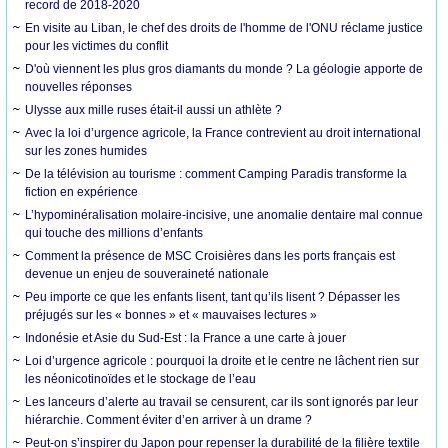
record de 2018-2020
En visite au Liban, le chef des droits de l'homme de l'ONU réclame justice
pour les victimes du conflit
D'où viennent les plus gros diamants du monde ? La géologie apporte de
nouvelles réponses
Ulysse aux mille ruses était-il aussi un athlète ?
Avec la loi d’urgence agricole, la France contrevient au droit international
sur les zones humides
De la télévision au tourisme : comment Camping Paradis transforme la
fiction en expérience
L’hypominéralisation molaire-incisive, une anomalie dentaire mal connue
qui touche des millions d’enfants
Comment la présence de MSC Croisières dans les ports français est
devenue un enjeu de souveraineté nationale
Peu importe ce que les enfants lisent, tant qu’ils lisent ? Dépasser les
préjugés sur les « bonnes » et « mauvaises lectures »
Indonésie et Asie du Sud-Est : la France a une carte à jouer
Loi d’urgence agricole : pourquoi la droite et le centre ne lâchent rien sur
les néonicotinoïdes et le stockage de l’eau
Les lanceurs d’alerte au travail se censurent, car ils sont ignorés par leur
hiérarchie. Comment éviter d’en arriver à un drame ?
Peut-on s’inspirer du Japon pour repenser la durabilité de la filière textile