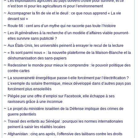
Les exploitations agricoles au pays doivent croître pour survivre, et ce
n’est bon ni pour les agriculteurs ni pour l’environnement
Accompagner la fin de vie et le deuil : ce que nous apprend « La vie
devant soi »
Route 66 : cent ans d’un mythe qui ne raconte pas toute l’histoire
Les IA génératives à la recherche d’un modèle d’affaires viable pourront-
elles survivre sans publicité ?
Aux États-Unis, les universités peinent à enrayer le recul de la lecture
« Ils sont parmi nous » : la nouvelle plateforme de la Maison-Blanche et la
déshumanisation des sans-papiers
Redessiner le monde pour mieux le comprendre : le pouvoir politique des
contre-cartes
La souveraineté énergétique passe-t-elle forcément par l’électrification ?
L’exemple du solaire thermique, mieux développé dans d’autres pays pas
forcément plus ensoleillés
Piégée par une offre d’emploi sur Facebook, elle échappe à ses
ravisseurs grâce à une inconnue
Le projet du ministère israélien de la Défense implique des crimes de
guerre potentiels
Travail des enfants au Sénégal : pourquoi les normes internationales
peinent à saisir les réalités locales
Afghanistan : cinq ans après, l'offensive des talibans contre les droits