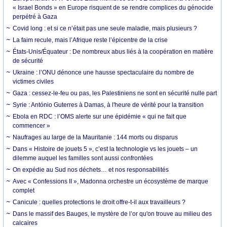
« Israel Bonds » en Europe risquent de se rendre complices du génocide
perpétré à Gaza
Covid long : et si ce n’était pas une seule maladie, mais plusieurs ?
La faim recule, mais l’Afrique reste l’épicentre de la crise
États-Unis/Équateur : De nombreux abus liés à la coopération en matière
de sécurité
Ukraine : l’ONU dénonce une hausse spectaculaire du nombre de
victimes civiles
Gaza : cessez-le-feu ou pas, les Palestiniens ne sont en sécurité nulle part
Syrie : António Guterres à Damas, à l'heure de vérité pour la transition
Ebola en RDC : l’OMS alerte sur une épidémie « qui ne fait que
commencer »
Naufrages au large de la Mauritanie : 144 morts ou disparus
Dans « Histoire de jouets 5 », c’est la technologie vs les jouets – un
dilemme auquel les familles sont aussi confrontées
On expédie au Sud nos déchets… et nos responsabilités
Avec « Confessions II », Madonna orchestre un écosystème de marque
complet
Canicule : quelles protections le droit offre-t-il aux travailleurs ?
Dans le massif des Bauges, le mystère de l’or qu'on trouve au milieu des
calcaires