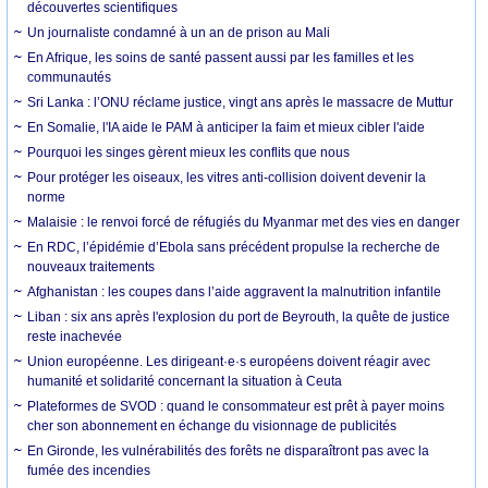
découvertes scientifiques
Un journaliste condamné à un an de prison au Mali
En Afrique, les soins de santé passent aussi par les familles et les
communautés
Sri Lanka : l’ONU réclame justice, vingt ans après le massacre de Muttur
En Somalie, l'IA aide le PAM à anticiper la faim et mieux cibler l'aide
Pourquoi les singes gèrent mieux les conflits que nous
Pour protéger les oiseaux, les vitres anti-collision doivent devenir la
norme
Malaisie : le renvoi forcé de réfugiés du Myanmar met des vies en danger
En RDC, l’épidémie d’Ebola sans précédent propulse la recherche de
nouveaux traitements
Afghanistan : les coupes dans l’aide aggravent la malnutrition infantile
Liban : six ans après l'explosion du port de Beyrouth, la quête de justice
reste inachevée
Union européenne. Les dirigeant·e·s européens doivent réagir avec
humanité et solidarité concernant la situation à Ceuta
Plateformes de SVOD : quand le consommateur est prêt à payer moins
cher son abonnement en échange du visionnage de publicités
En Gironde, les vulnérabilités des forêts ne disparaîtront pas avec la
fumée des incendies