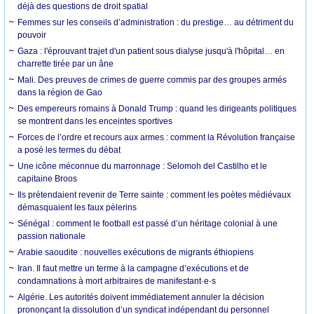
déjà des questions de droit spatial
Femmes sur les conseils d’administration : du prestige… au détriment du
pouvoir
Gaza : l'éprouvant trajet d'un patient sous dialyse jusqu'à l'hôpital… en
charrette tirée par un âne
Mali. Des preuves de crimes de guerre commis par des groupes armés
dans la région de Gao
Des empereurs romains à Donald Trump : quand les dirigeants politiques
se montrent dans les enceintes sportives
Forces de l’ordre et recours aux armes : comment la Révolution française
a posé les termes du débat
Une icône méconnue du marronnage : Selomoh del Castilho et le
capitaine Broos
Ils prétendaient revenir de Terre sainte : comment les poètes médiévaux
démasquaient les faux pèlerins
Sénégal : comment le football est passé d’un héritage colonial à une
passion nationale
Arabie saoudite : nouvelles exécutions de migrants éthiopiens
Iran. Il faut mettre un terme à la campagne d’exécutions et de
condamnations à mort arbitraires de manifestant·e·s
Algérie. Les autorités doivent immédiatement annuler la décision
prononçant la dissolution d’un syndicat indépendant du personnel