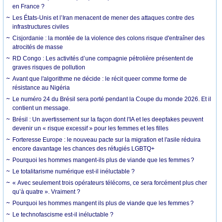
en France ?
Les États-Unis et l’Iran menacent de mener des attaques contre des
infrastructures civiles
Cisjordanie : la montée de la violence des colons risque d'entraîner des
atrocités de masse
RD Congo : Les activités d’une compagnie pétrolière présentent de
graves risques de pollution
Avant que l'algorithme ne décide : le récit queer comme forme de
résistance au Nigéria
Le numéro 24 du Brésil sera porté pendant la Coupe du monde 2026. Et il
contient un message.
Brésil : Un avertissement sur la façon dont l'IA et les deepfakes peuvent
devenir un « risque excessif » pour les femmes et les filles
Forteresse Europe : le nouveau pacte sur la migration et l'asile réduira
encore davantage les chances des réfugiés LGBTQ+
Pourquoi les hommes mangent-ils plus de viande que les femmes ?
Le totalitarisme numérique est-il inéluctable ?
« Avec seulement trois opérateurs télécoms, ce sera forcément plus cher
qu’à quatre ». Vraiment ?
Pourquoi les hommes mangent ils plus de viande que les femmes ?
Le technofascisme est-il inéluctable ?