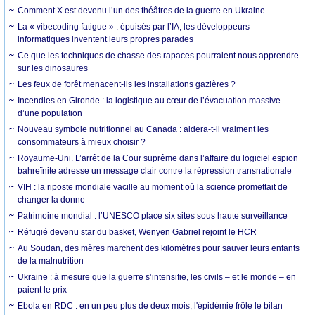
Comment X est devenu l’un des théâtres de la guerre en Ukraine
La « vibecoding fatigue » : épuisés par l’IA, les développeurs
informatiques inventent leurs propres parades
Ce que les techniques de chasse des rapaces pourraient nous apprendre
sur les dinosaures
Les feux de forêt menacent-ils les installations gazières ?
Incendies en Gironde : la logistique au cœur de l’évacuation massive
d’une population
Nouveau symbole nutritionnel au Canada : aidera-t-il vraiment les
consommateurs à mieux choisir ?
Royaume-Uni. L’arrêt de la Cour suprême dans l’affaire du logiciel espion
bahreïnite adresse un message clair contre la répression transnationale
VIH : la riposte mondiale vacille au moment où la science promettait de
changer la donne
Patrimoine mondial : l’UNESCO place six sites sous haute surveillance
Réfugié devenu star du basket, Wenyen Gabriel rejoint le HCR
Au Soudan, des mères marchent des kilomètres pour sauver leurs enfants
de la malnutrition
Ukraine : à mesure que la guerre s’intensifie, les civils – et le monde – en
paient le prix
Ebola en RDC : en un peu plus de deux mois, l'épidémie frôle le bilan