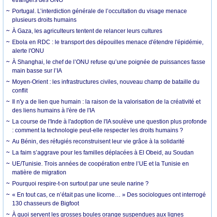
Portugal. L’interdiction générale de l’occultation du visage menace
plusieurs droits humains
À Gaza, les agriculteurs tentent de relancer leurs cultures
Ebola en RDC : le transport des dépouilles menace d'étendre l'épidémie,
alerte l'ONU
À Shanghai, le chef de l’ONU refuse qu’une poignée de puissances fasse
main basse sur l’IA
Moyen-Orient : les infrastructures civiles, nouveau champ de bataille du
conflit
Il n'y a de lien que humain : la raison de la valorisation de la créativité et
des liens humains à l'ère de l'IA
La course de l'Inde à l'adoption de l'IA soulève une question plus profonde
: comment la technologie peut-elle respecter les droits humains ?
Au Bénin, des réfugiés reconstruisent leur vie grâce à la solidarité
La faim s’aggrave pour les familles déplacées à El Obeid, au Soudan
UE/Tunisie. Trois années de coopération entre l’UE et la Tunisie en
matière de migration
Pourquoi respire-t-on surtout par une seule narine ?
« En tout cas, ce n’était pas une licorne… » Des sociologues ont interrogé
130 chasseurs de Bigfoot
À quoi servent les grosses boules orange suspendues aux lignes