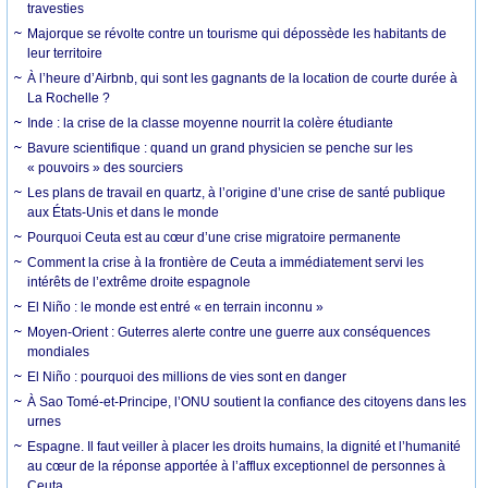
travesties
Majorque se révolte contre un tourisme qui dépossède les habitants de
leur territoire
À l’heure d’Airbnb, qui sont les gagnants de la location de courte durée à
La Rochelle ?
Inde : la crise de la classe moyenne nourrit la colère étudiante
Bavure scientifique : quand un grand physicien se penche sur les
« pouvoirs » des sourciers
Les plans de travail en quartz, à l’origine d’une crise de santé publique
aux États-Unis et dans le monde
Pourquoi Ceuta est au cœur d’une crise migratoire permanente
Comment la crise à la frontière de Ceuta a immédiatement servi les
intérêts de l’extrême droite espagnole
El Niño : le monde est entré « en terrain inconnu »
Moyen-Orient : Guterres alerte contre une guerre aux conséquences
mondiales
El Niño : pourquoi des millions de vies sont en danger
À Sao Tomé-et-Principe, l’ONU soutient la confiance des citoyens dans les
urnes
Espagne. Il faut veiller à placer les droits humains, la dignité et l’humanité
au cœur de la réponse apportée à l’afflux exceptionnel de personnes à
Ceuta