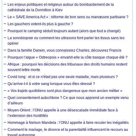
Les enjeux politiques et religieux autour du bombardement de la
cathédrale de la Dormition à Kiev
Le « SAVE America Act » : réforme de bon sens ou manœuvre partisane ?
Les gauchers votent-ils plus à gauche ?
Pourquoi le camping séduit toujours autant (alors que tout a changé)
La sonobiopsie ou comment les ultrasons font parler les tissus sans les
opérer
Dans la famille Darwin, vous connaissiez Charles, découvrez Francis
Pourquoi l’algue « Ostreopsis » envahit-elle la côte basque chaque été ?
Afrique : pourquoi les décisions des tribunaux des droits humains restent
souvent lettre morte
Covid long : et si ce n'était pas une seule maladie, mais plusieurs ?
Qu’arrive-t-il à votre sang lorsque vous êtes stressé ?
« Vos trajets quotidiens sont plus dangereux que mon ancien métier »
Quel consentement autochtone ? Ce que nous apprend un exemple venu
d’ailleurs
Moyen-Orient : l’ONU appelle à une désescalade immédiate face à
l’extension des hostilités
Hommage à Nelson Mandela : l’ONU appelle à faire reculer les inégalités
Comment le mariage, le divorce et la parentalité influencent le recours au
travail autonome