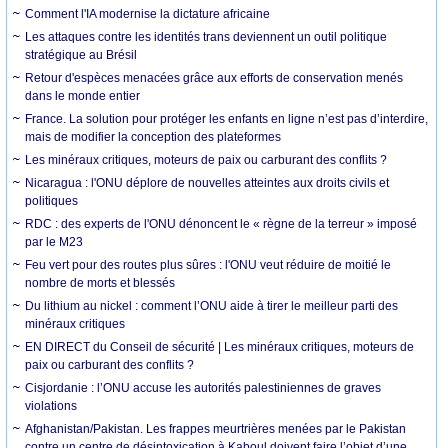
Comment l'IA modernise la dictature africaine
Les attaques contre les identités trans deviennent un outil politique
stratégique au Brésil
Retour d'espèces menacées grâce aux efforts de conservation menés
dans le monde entier
France. La solution pour protéger les enfants en ligne n’est pas d’interdire,
mais de modifier la conception des plateformes
Les minéraux critiques, moteurs de paix ou carburant des conflits ?
Nicaragua : l'ONU déplore de nouvelles atteintes aux droits civils et
politiques
RDC : des experts de l'ONU dénoncent le « règne de la terreur » imposé
par le M23
Feu vert pour des routes plus sûres : l'ONU veut réduire de moitié le
nombre de morts et blessés
Du lithium au nickel : comment l’ONU aide à tirer le meilleur parti des
minéraux critiques
EN DIRECT du Conseil de sécurité | Les minéraux critiques, moteurs de
paix ou carburant des conflits ?
Cisjordanie : l’ONU accuse les autorités palestiniennes de graves
violations
Afghanistan/Pakistan. Les frappes meurtrières menées par le Pakistan
contre un centre de désintoxication à Kaboul doivent faire l’objet d’une