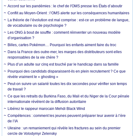
Accord sur les pandémies : le chef de l'OMS presse les États d’aboutir
Conflit au Moyen-Orient : l’OMS alerte sur les conséquences humanitaires
La théorie de l’évolution est mal comprise : est-ce un problème de langue,
de vocabulaire ou de psychologie ?
Les ONG à bout de souffle : comment réinventer un nouveau modèle
d’organisation ?
Billes, cartes Pokémon… Pourquoi les enfants aiment faire du troc
Dans la France des outre-mer, les marges des distributeurs sont-elles
responsables de la vie chère ?
Plus d’un adulte sur cinq est touché par le handicap dans sa famille
Pourquoi des candidats disparaissent-ils en plein recrutement ? Ce que
révèle vraiment le « ghosting »
Peut-on suivre un salarié toutes les dix secondes pour vérifier son temps
de travail ?
Ce que les retraits du Burkina Faso, du Mali et du Niger de la Cour pénale
internationale révèlent de la diffusion autoritaire
Libérez le rappeur marocain Mehdi Black Wind
Compétences : comment les jeunes peuvent préparer leur avenir à l’ère
de l’IA
Ukraine : un remaniement qui révèle les fractures au sein du premier
cercle de Volodymyr Zelensky