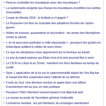
Peut-on combattre les moustiques avec des moustiques ?
La surprenante araignée qui chasse les moustiques et préfère nos vieilles
chaussettes
Coupe du Monde 2026 : le football a-t-il gagné ?
Le Royaume-Uni face au scandale des adoptions forcées de l’après-
guerre
Arêtes de poisson, quarantaine et vaccination : les armes des Aborigènes
contre la variole
« Je ne peux plus participer à cette mascarade » : pourquoi des guides en
Antarctique quittent le métier de leurs rêves
Ce que les dératiseurs nous apprennent sur le bonheur au travail
Le prix du bœuf explose aux États-Unis et le pire pourrait être à venir
Le CICR en Libye et au Tchad : maintenir les liens familiaux au temps du
conflit
Syrie. L’application de la loi sur la cybercriminalité datant de l’ère Bachar
el Assad doit être suspendue dans l’attente de sa réforme
Corée du Sud. Une décision rendue en appel dans une affaire
d’avortement met au jour un vide juridique
Pourquoi l’ONU intervient souvent quand il est déjà trop tard
La course au poste de Secrétaire général s'intensifie
Commerce mondial : les prix flambent, les échanges ralentissent