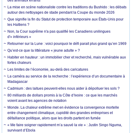
des animaux errants
La mise en scène nationaliste contre les traditions du Bushido : les débats
autour des nettoyages de stade pendant la Coupe du monde 2026
Que signifie la fin du Statut de protection temporaire aux États-Unis pour
les Haïtiens ?
Non, la Cour suprême n'a pas qualifié les Canadiens unilingues
d'« inférieurs »
Retourner sur la Lune : voici pourquoi le défi parait plus grand qu’en 1969
Qu’est-ce que la littérature « jeune adulte » ?
Habiter en hauteur : un immobilier cher et recherché, mais vulnérable aux
fortes chaleurs
Les limites de l’économie, au-delà des caricatures
La caméra au service de la recherche : l’expérience d’un documentaire à
Madagascar
Cadmium : des laitues peuvent-elles nous aider à dépolluer les sols ?
80 milliards de dollars promis à la Côte d’Ivoire : ce que les marchés
voient avant les agences de notation
Monde. La chaleur extrême met en évidence la convergence mortelle
entre changement climatique, cupidité des grandes entreprises et
défaillance politique, alors que les droits partent en fumée
« Me faire soigner rapidement m’a sauvé la vie » : Justin Singo Nguma,
survivant d’Ebola