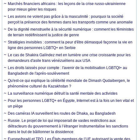
Marchés financiers africains : les leçons de la crise russo-ukrainienne
pour mieux gérer les risques
Les avions ne volent pas grâce à la masculinité : pourquoi la société
perçoit la présence des femmes dans les transports comme une anomalie
De la dignité menstruelle à la sécurité numérique : comment les féministes
de terrain redéfinissent la justice de genre
Stratégies invisibles : comment la peur d'être démasqué façonne la vie en
ligne des personnes LGBTQ+ en Serbie
Le cas de Shakira Galíndez met en lumière une crise croissante pour les
demandeurs d'asile trans vénézuéliens aux USA
Les droits laissés pour compte : l'avenir de la mobilisation LGBTQI+ au
Bangladesh de l'après-soulèvement
Qu'est-ce qui explique la célébrité mondiale de Dimash Qudaibergen, le
phénomène culturel du Kazakhstan ?
La surveillance numérique détruit la santé mentale des activistes
Pour les personnes LGBTQ+ en Égypte, Internet est à la fois un lien vital et
un piège
Des caméras IA surveillent les routes de Dhaka, au Bangladesh
Russie. Le projet de loi qui imposerait de vastes restrictions aux
détracteurs du gouvernement à l’étranger instrumentalise les sanctions
dans le but de bâillonner la dissidence
Europe/Israël et TPO. Les États membres de l’UE autorisant la vente des