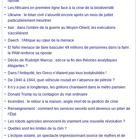
riposte
Les Africains en première ligne face à la crise de la biodiversité
Ukraine : le bilan civil s’alourdit encore après un mois de juillet
particulièrement meurtrier
Iran : dans l'ombre de la guerre au Moyen-Orient, les exécutions
s'accélèrent
Daech : l'Afrique au cœur de la menace
El Niño menace de faire basculer 49 millions de personnes dans la faim :
le PAM renforce sa riposte
Décès de Rudolph Marcus : est-ce la fin des théories analytiques
élégantes ?
Dans l’Antiquité, les Grecs n’étaient pas tous bodybuildés !
De 1940 à 1944, quel véhicule roulait en l’absence de pétrole ?
Il n’y a pas si longtemps, les grillons chantaient dans le métro parisien
Donald Trump ou la contagion du mal ordinaire
Incendies : le retour à la maison, angle mort de la gestion de crise
Renseignement : comment les services secrets sont devenus un pilier de
l’État
Les robots agricoles annoncent-ils vraiment une nouvelle révolution ?
Quelles sont les limites de la clim ?
L’éclipse solaire, un spectacle impressionnant source de mythes et de