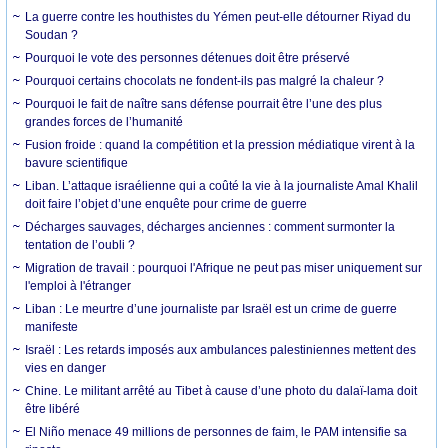
La guerre contre les houthistes du Yémen peut-elle détourner Riyad du
Soudan ?
Pourquoi le vote des personnes détenues doit être préservé
Pourquoi certains chocolats ne fondent-ils pas malgré la chaleur ?
Pourquoi le fait de naître sans défense pourrait être l’une des plus
grandes forces de l’humanité
Fusion froide : quand la compétition et la pression médiatique virent à la
bavure scientifique
Liban. L’attaque israélienne qui a coûté la vie à la journaliste Amal Khalil
doit faire l’objet d’une enquête pour crime de guerre
Décharges sauvages, décharges anciennes : comment surmonter la
tentation de l’oubli ?
Migration de travail : pourquoi l'Afrique ne peut pas miser uniquement sur
l'emploi à l'étranger
Liban : Le meurtre d’une journaliste par Israël est un crime de guerre
manifeste
Israël : Les retards imposés aux ambulances palestiniennes mettent des
vies en danger
Chine. Le militant arrêté au Tibet à cause d’une photo du dalaï-lama doit
être libéré
El Niño menace 49 millions de personnes de faim, le PAM intensifie sa