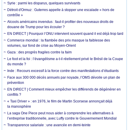
Syrie : parmi les disparus, quelques survivants
Détroit d'Ormuz : Guterres appelle à stopper une escalade « hors de
contrôle »
Alcools américains invendus : faut-il profiter des nouveaux droits de
douane de Trump pour les écouler ?
EN DIRECT | Pourquoi l’ONU intervient souvent quand il est déjà trop tard
Commerce mondial : la flambée des prix masque la faiblesse des
volumes, sur fond de crise au Moyen-Orient
Gaza : des progrès fragiles contre la faim
Le foot et la foi : l’évangélisme a-t-il réellement privé le Brésil de la Coupe
du monde ?
Inde : Recours excessif à la force contre des manifestations d’étudiants
Face aux 300 000 décès annuels par noyade, l’OMS dévoile un plan de
prévention
EN DIRECT | Comment mieux empêcher les différends de dégénérer en
conflits ?
« Taxi Driver » : en 1976, le film de Martin Scorsese annonçait déjà
la manosphère
La saga One Piece peut nous aider à comprendre les alternatives à
l’entreprise traditionnelle, avec Luffy contre le Gouvernement Mondial
Transparence salariale : une avancée en demi-teinte