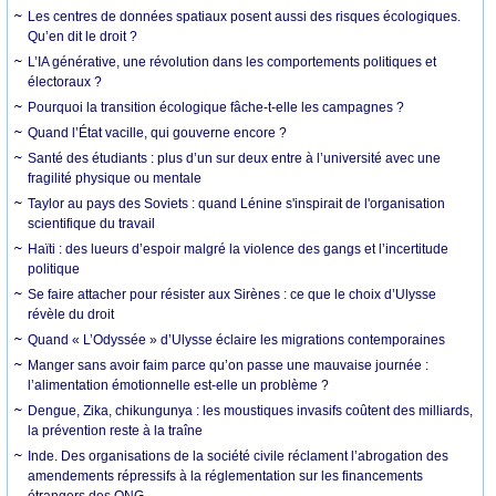
Les centres de données spatiaux posent aussi des risques écologiques.
Qu’en dit le droit ?
L’IA générative, une révolution dans les comportements politiques et
électoraux ?
Pourquoi la transition écologique fâche-t-elle les campagnes ?
Quand l’État vacille, qui gouverne encore ?
Santé des étudiants : plus d’un sur deux entre à l’université avec une
fragilité physique ou mentale
Taylor au pays des Soviets : quand Lénine s'inspirait de l'organisation
scientifique du travail
Haïti : des lueurs d’espoir malgré la violence des gangs et l’incertitude
politique
Se faire attacher pour résister aux Sirènes : ce que le choix d’Ulysse
révèle du droit
Quand « L’Odyssée » d’Ulysse éclaire les migrations contemporaines
Manger sans avoir faim parce qu’on passe une mauvaise journée :
l’alimentation émotionnelle est-elle un problème ?
Dengue, Zika, chikungunya : les moustiques invasifs coûtent des milliards,
la prévention reste à la traîne
Inde. Des organisations de la société civile réclament l’abrogation des
amendements répressifs à la réglementation sur les financements
étrangers des ONG