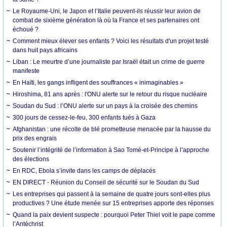
Le Royaume-Uni, le Japon et l’Italie peuvent-ils réussir leur avion de
combat de sixième génération là où la France et ses partenaires ont
échoué ?
Comment mieux élever ses enfants ? Voici les résultats d'un projet testé
dans huit pays africains
Liban : Le meurtre d’une journaliste par Israël était un crime de guerre
manifeste
En Haïti, les gangs infligent des souffrances « inimaginables »
Hiroshima, 81 ans après : l'ONU alerte sur le retour du risque nucléaire
Soudan du Sud : l’ONU alerte sur un pays à la croisée des chemins
300 jours de cessez-le-feu, 300 enfants tués à Gaza
Afghanistan : une récolte de blé prometteuse menacée par la hausse du
prix des engrais
Soutenir l’intégrité de l’information à Sao Tomé-et-Principe à l’approche
des élections
En RDC, Ebola s’invite dans les camps de déplacés
EN DIRECT - Réunion du Conseil de sécurité sur le Soudan du Sud
Les entreprises qui passent à la semaine de quatre jours sont-elles plus
productives ? Une étude menée sur 15 entreprises apporte des réponses
Quand la paix devient suspecte : pourquoi Peter Thiel voit le pape comme
l’Antéchrist