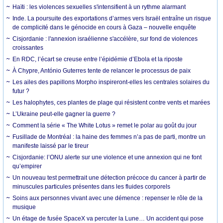
Haïti : les violences sexuelles s'intensifient à un rythme alarmant
Inde. La poursuite des exportations d’armes vers Israël entraîne un risque
de complicité dans le génocide en cours à Gaza – nouvelle enquête
Cisjordanie : l'annexion israélienne s'accélère, sur fond de violences
croissantes
En RDC, l’écart se creuse entre l’épidémie d’Ebola et la riposte
À Chypre, António Guterres tente de relancer le processus de paix
Les ailes des papillons Morpho inspireront-elles les centrales solaires du
futur ?
Les halophytes, ces plantes de plage qui résistent contre vents et marées
L’Ukraine peut-elle gagner la guerre ?
Comment la série « The White Lotus » remet le polar au goût du jour
Fusillade de Montréal : la haine des femmes n’a pas de parti, montre un
manifeste laissé par le tireur
Cisjordanie: l’ONU alerte sur une violence et une annexion qui ne font
qu’empirer
Un nouveau test permettrait une détection précoce du cancer à partir de
minuscules particules présentes dans les fluides corporels
Soins aux personnes vivant avec une démence : repenser le rôle de la
musique
Un étage de fusée SpaceX va percuter la Lune… Un accident qui pose