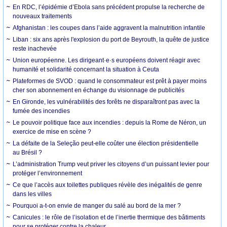
En RDC, l’épidémie d’Ebola sans précédent propulse la recherche de
nouveaux traitements
Afghanistan : les coupes dans l’aide aggravent la malnutrition infantile
Liban : six ans après l'explosion du port de Beyrouth, la quête de justice
reste inachevée
Union européenne. Les dirigeant·e·s européens doivent réagir avec
humanité et solidarité concernant la situation à Ceuta
Plateformes de SVOD : quand le consommateur est prêt à payer moins
cher son abonnement en échange du visionnage de publicités
En Gironde, les vulnérabilités des forêts ne disparaîtront pas avec la
fumée des incendies
Le pouvoir politique face aux incendies : depuis la Rome de Néron, un
exercice de mise en scène ?
La défaite de la Seleção peut-elle coûter une élection présidentielle
au Brésil ?
L’administration Trump veut priver les citoyens d’un puissant levier pour
protéger l’environnement
Ce que l’accès aux toilettes publiques révèle des inégalités de genre
dans les villes
Pourquoi a-t-on envie de manger du salé au bord de la mer ?
Canicules : le rôle de l’isolation et de l’inertie thermique des bâtiments
pour se protéger contre la chaleur