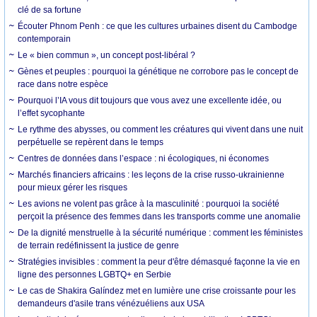
clé de sa fortune
Écouter Phnom Penh : ce que les cultures urbaines disent du Cambodge
contemporain
Le « bien commun », un concept post-libéral ?
Gènes et peuples : pourquoi la génétique ne corrobore pas le concept de
race dans notre espèce
Pourquoi l’IA vous dit toujours que vous avez une excellente idée, ou
l’effet sycophante
Le rythme des abysses, ou comment les créatures qui vivent dans une nuit
perpétuelle se repèrent dans le temps
Centres de données dans l’espace : ni écologiques, ni économes
Marchés financiers africains : les leçons de la crise russo-ukrainienne
pour mieux gérer les risques
Les avions ne volent pas grâce à la masculinité : pourquoi la société
perçoit la présence des femmes dans les transports comme une anomalie
De la dignité menstruelle à la sécurité numérique : comment les féministes
de terrain redéfinissent la justice de genre
Stratégies invisibles : comment la peur d'être démasqué façonne la vie en
ligne des personnes LGBTQ+ en Serbie
Le cas de Shakira Galíndez met en lumière une crise croissante pour les
demandeurs d'asile trans vénézuéliens aux USA