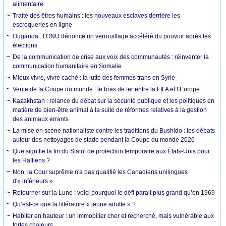
alimentaire
Traite des êtres humains : les nouveaux esclaves derrière les
escroqueries en ligne
Ouganda : l’ONU dénonce un verrouillage accéléré du pouvoir après les
élections
De la communication de crise aux voix des communautés : réinventer la
communication humanitaire en Somalie
Mieux vivre, vivre caché : la lutte des femmes trans en Syrie
Vente de la Coupe du monde : le bras de fer entre la FIFA et l’Europe
Kazakhstan : relance du débat sur la sécurité publique et les politiques en
matière de bien-être animal à la suite de réformes relatives à la gestion
des animaux errants
La mise en scène nationaliste contre les traditions du Bushido : les débats
autour des nettoyages de stade pendant la Coupe du monde 2026
Que signifie la fin du Statut de protection temporaire aux États-Unis pour
les Haïtiens ?
Non, la Cour suprême n'a pas qualifié les Canadiens unilingues
d'« inférieurs »
Retourner sur la Lune : voici pourquoi le défi parait plus grand qu’en 1969
Qu’est-ce que la littérature « jeune adulte » ?
Habiter en hauteur : un immobilier cher et recherché, mais vulnérable aux
fortes chaleurs