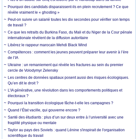
Pourquoi des candidats disparaissent-ils en plein recrutement ? Ce que
révèle vraiment le « ghosting »
Peut-on suivre un salarié toutes les dix secondes pour vérifier son temps
de travail ?
Ce que les retraits du Burkina Faso, du Mali et du Niger de la Cour pénale
internationale révèlent de la diffusion autoritaire
Libérez le rappeur marocain Mehdi Black Wind
Compétences : comment les jeunes peuvent préparer leur avenir à l’ère
de l’IA
Ukraine : un remaniement qui révèle les fractures au sein du premier
cercle de Volodymyr Zelensky
Les centres de données spatiaux posent aussi des risques écologiques.
Qu’en dit le droit ?
L’IA générative, une révolution dans les comportements politiques et
électoraux ?
Pourquoi la transition écologique fâche-t-elle les campagnes ?
Quand l’État vacille, qui gouverne encore ?
Santé des étudiants : plus d’un sur deux entre à l’université avec une
fragilité physique ou mentale
Taylor au pays des Soviets : quand Lénine s'inspirait de l'organisation
scientifique du travail