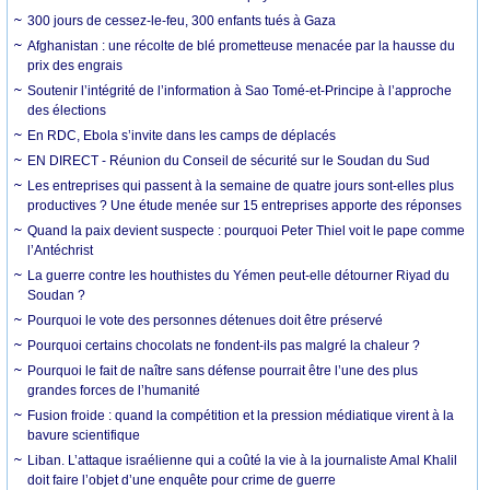
300 jours de cessez-le-feu, 300 enfants tués à Gaza
Afghanistan : une récolte de blé prometteuse menacée par la hausse du
prix des engrais
Soutenir l’intégrité de l’information à Sao Tomé-et-Principe à l’approche
des élections
En RDC, Ebola s’invite dans les camps de déplacés
EN DIRECT - Réunion du Conseil de sécurité sur le Soudan du Sud
Les entreprises qui passent à la semaine de quatre jours sont-elles plus
productives ? Une étude menée sur 15 entreprises apporte des réponses
Quand la paix devient suspecte : pourquoi Peter Thiel voit le pape comme
l’Antéchrist
La guerre contre les houthistes du Yémen peut-elle détourner Riyad du
Soudan ?
Pourquoi le vote des personnes détenues doit être préservé
Pourquoi certains chocolats ne fondent-ils pas malgré la chaleur ?
Pourquoi le fait de naître sans défense pourrait être l’une des plus
grandes forces de l’humanité
Fusion froide : quand la compétition et la pression médiatique virent à la
bavure scientifique
Liban. L’attaque israélienne qui a coûté la vie à la journaliste Amal Khalil
doit faire l’objet d’une enquête pour crime de guerre