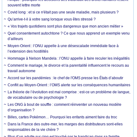
souvent lettre morte
Covid long : et si ce n'était pas une seule maladie, mais plusieurs ?
Qu’arrive-t-il à votre sang lorsque vous êtes stressé ?
« Vos trajets quotidiens sont plus dangereux que mon ancien métier »
Quel consentement autochtone ? Ce que nous apprend un exemple venu
d’ailleurs
Moyen-Orient : l’ONU appelle à une désescalade immédiate face à
l’extension des hostilités
Hommage à Nelson Mandela : l’ONU appelle à faire reculer les inégalités
Comment le mariage, le divorce et la parentalité influencent le recours au
travail autonome
Accord sur les pandémies : le chef de l'OMS presse les États d’aboutir
Conflit au Moyen-Orient : l’OMS alerte sur les conséquences humanitaires
La théorie de l’évolution est mal comprise : est-ce un problème de langue,
de vocabulaire ou de psychologie ?
Les ONG à bout de souffle : comment réinventer un nouveau modèle
d’organisation ?
Billes, cartes Pokémon… Pourquoi les enfants aiment faire du troc
Dans la France des outre-mer, les marges des distributeurs sont-elles
responsables de la vie chère ?
Plus d’un adulte sur cinq est touché par le handicap dans sa famille