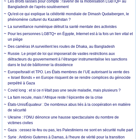
Les droits laissés pour compte : l'avenir de la mobilisation LGBTQI+ au
Bangladesh de l'après-soulèvement
Qu'est-ce qui explique la célébrité mondiale de Dimash Qudaibergen, le
phénomène culturel du Kazakhstan ?
La surveillance numérique détruit la santé mentale des activistes
Pour les personnes LGBTQ+ en Égypte, Internet est à la fois un lien vital et
un piège
Des caméras IA surveillent les routes de Dhaka, au Bangladesh
Russie. Le projet de loi qui imposerait de vastes restrictions aux
détracteurs du gouvernement à l’étranger instrumentalise les sanctions
dans le but de bâillonner la dissidence
Europe/Israël et TPO. Les États membres de l’UE autorisant la vente des
« Israel Bonds » en Europe risquent de se rendre complices du génocide
perpétré à Gaza
Covid long : et si ce n’était pas une seule maladie, mais plusieurs ?
La faim recule, mais l’Afrique reste l’épicentre de la crise
États-Unis/Équateur : De nombreux abus liés à la coopération en matière
de sécurité
Ukraine : l’ONU dénonce une hausse spectaculaire du nombre de
victimes civiles
Gaza : cessez-le-feu ou pas, les Palestiniens ne sont en sécurité nulle part
Syrie : António Guterres à Damas, à l'heure de vérité pour la transition