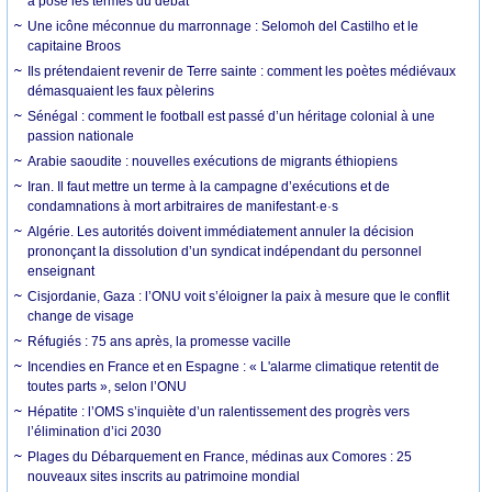
a posé les termes du débat
Une icône méconnue du marronnage : Selomoh del Castilho et le
capitaine Broos
Ils prétendaient revenir de Terre sainte : comment les poètes médiévaux
démasquaient les faux pèlerins
Sénégal : comment le football est passé d’un héritage colonial à une
passion nationale
Arabie saoudite : nouvelles exécutions de migrants éthiopiens
Iran. Il faut mettre un terme à la campagne d’exécutions et de
condamnations à mort arbitraires de manifestant·e·s
Algérie. Les autorités doivent immédiatement annuler la décision
prononçant la dissolution d’un syndicat indépendant du personnel
enseignant
Cisjordanie, Gaza : l’ONU voit s’éloigner la paix à mesure que le conflit
change de visage
Réfugiés : 75 ans après, la promesse vacille
Incendies en France et en Espagne : « L'alarme climatique retentit de
toutes parts », selon l’ONU
Hépatite : l’OMS s’inquiète d’un ralentissement des progrès vers
l’élimination d’ici 2030
Plages du Débarquement en France, médinas aux Comores : 25
nouveaux sites inscrits au patrimoine mondial