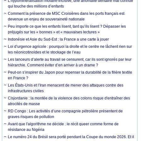
L’hypominéralisation molaire-incisive, une anomalie dentaire mal connue
qui touche des millions d’enfants
Comment la présence de MSC Croisières dans les ports français est
devenue un enjeu de souveraineté nationale
Peu importe ce que les enfants lisent, tant qu’ils lisent ? Dépasser les
préjugés sur les « bonnes » et « mauvaises lectures »
Indonésie et Asie du Sud-Est : la France a une carte à jouer
Loi d’urgence agricole : pourquoi la droite et le centre ne lâchent rien sur
les néonicotinoïdes et le stockage de l’eau
Les lanceurs d’alerte au travail se censurent, car ils sont ignorés par leur
hiérarchie. Comment éviter d’en arriver à un drame ?
Peut-on s’inspirer du Japon pour repenser la durabilité de la filière textile
en France ?
Les États-Unis et l’Iran menacent de mener des attaques contre des
infrastructures civiles
Cisjordanie : la montée de la violence des colons risque d'entraîner des
atrocités de masse
RD Congo : Les activités d’une compagnie pétrolière présentent de
graves risques de pollution
Avant que l'algorithme ne décide : le récit queer comme forme de
résistance au Nigéria
Le numéro 24 du Brésil sera porté pendant la Coupe du monde 2026. Et il