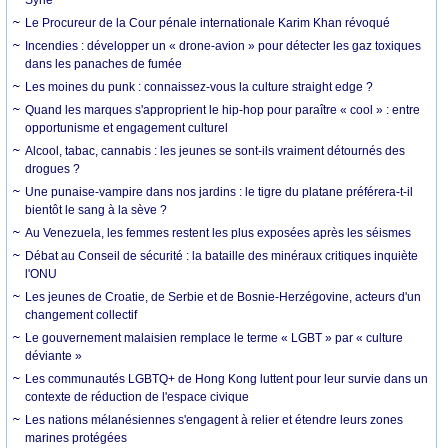
Syrie
Le Procureur de la Cour pénale internationale Karim Khan révoqué
Incendies : développer un « drone-avion » pour détecter les gaz toxiques
dans les panaches de fumée
Les moines du punk : connaissez-vous la culture straight edge ?
Quand les marques s'approprient le hip-hop pour paraître « cool » : entre
opportunisme et engagement culturel
Alcool, tabac, cannabis : les jeunes se sont-ils vraiment détournés des
drogues ?
Une punaise-vampire dans nos jardins : le tigre du platane préférera-t-il
bientôt le sang à la sève ?
Au Venezuela, les femmes restent les plus exposées après les séismes
Débat au Conseil de sécurité : la bataille des minéraux critiques inquiète
l'ONU
Les jeunes de Croatie, de Serbie et de Bosnie-Herzégovine, acteurs d'un
changement collectif
Le gouvernement malaisien remplace le terme « LGBT » par « culture
déviante »
Les communautés LGBTQ+ de Hong Kong luttent pour leur survie dans un
contexte de réduction de l'espace civique
Les nations mélanésiennes s'engagent à relier et étendre leurs zones
marines protégées