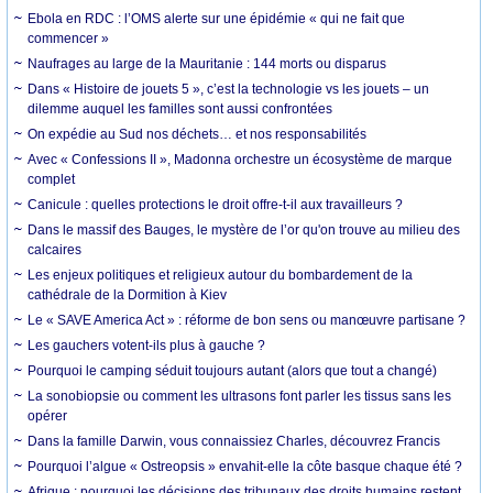
Ebola en RDC : l’OMS alerte sur une épidémie « qui ne fait que
commencer »
Naufrages au large de la Mauritanie : 144 morts ou disparus
Dans « Histoire de jouets 5 », c’est la technologie vs les jouets – un
dilemme auquel les familles sont aussi confrontées
On expédie au Sud nos déchets… et nos responsabilités
Avec « Confessions II », Madonna orchestre un écosystème de marque
complet
Canicule : quelles protections le droit offre-t-il aux travailleurs ?
Dans le massif des Bauges, le mystère de l’or qu'on trouve au milieu des
calcaires
Les enjeux politiques et religieux autour du bombardement de la
cathédrale de la Dormition à Kiev
Le « SAVE America Act » : réforme de bon sens ou manœuvre partisane ?
Les gauchers votent-ils plus à gauche ?
Pourquoi le camping séduit toujours autant (alors que tout a changé)
La sonobiopsie ou comment les ultrasons font parler les tissus sans les
opérer
Dans la famille Darwin, vous connaissiez Charles, découvrez Francis
Pourquoi l’algue « Ostreopsis » envahit-elle la côte basque chaque été ?
Afrique : pourquoi les décisions des tribunaux des droits humains restent