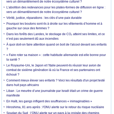
vers un démantèlement de notre écosystème culturel ?
L’abolition des redevances pour les plates-formes de diffusion en ligne :
vers un démantèlement de notre écosystème culturel ?
Vérité, justice, réparations : les clés d’une paix durable
Pourquoi les boutons sont-ils à droite sur les vêtements d’homme et à
gauche sur ceux des femmes ?
Dans les forêts des Landes, le stockage de CO₂ atteint ses limites, et ce
n’est pas seulement dû aux incendies
À quoi doit-on faire attention quand on boit de l'alcool devant ses enfants
?
« Faire roter sa maison » : cette habitude allemande est-elle bonne pour
la santé ?
Le Royaume-Uni, le Japon et l’Italie peuvent-ils réussir leur avion de
combat de sixième génération là où la France et ses partenaires ont
échoué ?
Comment mieux élever ses enfants ? Voici les résultats d'un projet testé
dans huit pays africains
Liban : Le meurtre d’une journaliste par Israël était un crime de guerre
manifeste
En Haïti, les gangs infligent des souffrances « inimaginables »
Hiroshima, 81 ans après : l'ONU alerte sur le retour du risque nucléaire
Soudan du Sud : l’ONU alerte sur un pays à la croisée des chemins