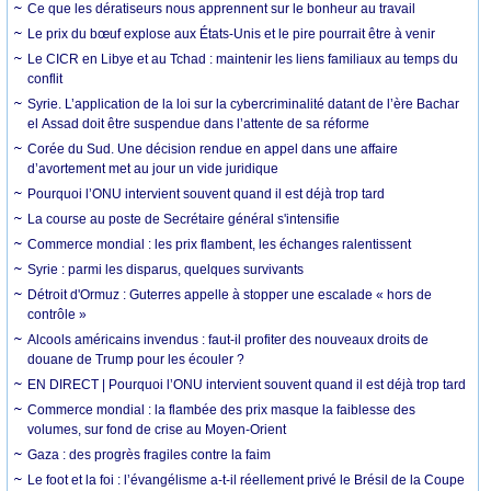
Ce que les dératiseurs nous apprennent sur le bonheur au travail
Le prix du bœuf explose aux États-Unis et le pire pourrait être à venir
Le CICR en Libye et au Tchad : maintenir les liens familiaux au temps du
conflit
Syrie. L’application de la loi sur la cybercriminalité datant de l’ère Bachar
el Assad doit être suspendue dans l’attente de sa réforme
Corée du Sud. Une décision rendue en appel dans une affaire
d’avortement met au jour un vide juridique
Pourquoi l’ONU intervient souvent quand il est déjà trop tard
La course au poste de Secrétaire général s'intensifie
Commerce mondial : les prix flambent, les échanges ralentissent
Syrie : parmi les disparus, quelques survivants
Détroit d'Ormuz : Guterres appelle à stopper une escalade « hors de
contrôle »
Alcools américains invendus : faut-il profiter des nouveaux droits de
douane de Trump pour les écouler ?
EN DIRECT | Pourquoi l’ONU intervient souvent quand il est déjà trop tard
Commerce mondial : la flambée des prix masque la faiblesse des
volumes, sur fond de crise au Moyen-Orient
Gaza : des progrès fragiles contre la faim
Le foot et la foi : l’évangélisme a-t-il réellement privé le Brésil de la Coupe