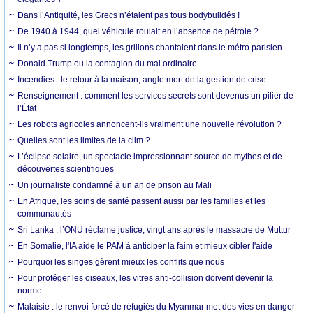
Dans l’Antiquité, les Grecs n’étaient pas tous bodybuildés !
De 1940 à 1944, quel véhicule roulait en l’absence de pétrole ?
Il n’y a pas si longtemps, les grillons chantaient dans le métro parisien
Donald Trump ou la contagion du mal ordinaire
Incendies : le retour à la maison, angle mort de la gestion de crise
Renseignement : comment les services secrets sont devenus un pilier de
l’État
Les robots agricoles annoncent-ils vraiment une nouvelle révolution ?
Quelles sont les limites de la clim ?
L’éclipse solaire, un spectacle impressionnant source de mythes et de
découvertes scientifiques
Un journaliste condamné à un an de prison au Mali
En Afrique, les soins de santé passent aussi par les familles et les
communautés
Sri Lanka : l’ONU réclame justice, vingt ans après le massacre de Muttur
En Somalie, l'IA aide le PAM à anticiper la faim et mieux cibler l'aide
Pourquoi les singes gèrent mieux les conflits que nous
Pour protéger les oiseaux, les vitres anti-collision doivent devenir la
norme
Malaisie : le renvoi forcé de réfugiés du Myanmar met des vies en danger