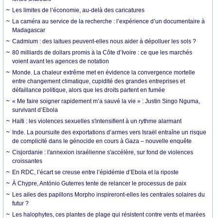
Les limites de l’économie, au-delà des caricatures
La caméra au service de la recherche : l’expérience d’un documentaire à
Madagascar
Cadmium : des laitues peuvent-elles nous aider à dépolluer les sols ?
80 milliards de dollars promis à la Côte d’Ivoire : ce que les marchés
voient avant les agences de notation
Monde. La chaleur extrême met en évidence la convergence mortelle
entre changement climatique, cupidité des grandes entreprises et
défaillance politique, alors que les droits partent en fumée
« Me faire soigner rapidement m’a sauvé la vie » : Justin Singo Nguma,
survivant d’Ebola
Haïti : les violences sexuelles s'intensifient à un rythme alarmant
Inde. La poursuite des exportations d’armes vers Israël entraîne un risque
de complicité dans le génocide en cours à Gaza – nouvelle enquête
Cisjordanie : l'annexion israélienne s'accélère, sur fond de violences
croissantes
En RDC, l’écart se creuse entre l’épidémie d’Ebola et la riposte
À Chypre, António Guterres tente de relancer le processus de paix
Les ailes des papillons Morpho inspireront-elles les centrales solaires du
futur ?
Les halophytes, ces plantes de plage qui résistent contre vents et marées