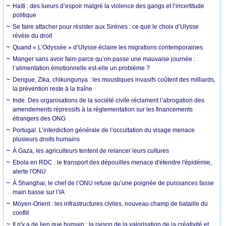
Haïti : des lueurs d’espoir malgré la violence des gangs et l’incertitude
politique
Se faire attacher pour résister aux Sirènes : ce que le choix d’Ulysse
révèle du droit
Quand « L’Odyssée » d’Ulysse éclaire les migrations contemporaines
Manger sans avoir faim parce qu’on passe une mauvaise journée :
l’alimentation émotionnelle est-elle un problème ?
Dengue, Zika, chikungunya : les moustiques invasifs coûtent des milliards,
la prévention reste à la traîne
Inde. Des organisations de la société civile réclament l’abrogation des
amendements répressifs à la réglementation sur les financements
étrangers des ONG
Portugal. L’interdiction générale de l’occultation du visage menace
plusieurs droits humains
À Gaza, les agriculteurs tentent de relancer leurs cultures
Ebola en RDC : le transport des dépouilles menace d'étendre l'épidémie,
alerte l'ONU
À Shanghai, le chef de l’ONU refuse qu’une poignée de puissances fasse
main basse sur l’IA
Moyen-Orient : les infrastructures civiles, nouveau champ de bataille du
conflit
Il n'y a de lien que humain : la raison de la valorisation de la créativité et