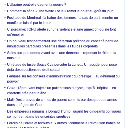
L’Ukraine peut-elle gagner la guerre ?
Comment la série « The White Lotus » remet le polar au goût du jour
Fusillade de Montréal : la haine des femmes n’a pas de parti, montre un
manifeste laissé par le tireur
Cisjordanie: l’ONU alerte sur une violence et une annexion qui ne font
qu’empirer
Un nouveau test permettrait une détection précoce du cancer à partir de
minuscules particules présentes dans les fluides corporels
Soins aux personnes vivant avec une démence : repenser le rôle de la
musique
Un étage de fusée SpaceX va percuter la Lune… Un accident qui pose
déjà des questions de droit spatial
Femmes sur les conseils d’administration : du prestige… au détriment du
pouvoir
Gaza : l'éprouvant trajet d'un patient sous dialyse jusqu'à l'hôpital… en
charrette tirée par un âne
Mali. Des preuves de crimes de guerre commis par des groupes armés
dans la région de Gao
Des empereurs romains à Donald Trump : quand les dirigeants politiques
se montrent dans les enceintes sportives
Forces de l’ordre et recours aux armes : comment la Révolution française