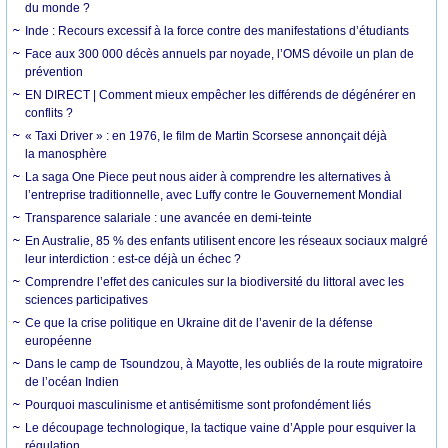
du monde ?
Inde : Recours excessif à la force contre des manifestations d’étudiants
Face aux 300 000 décès annuels par noyade, l’OMS dévoile un plan de
prévention
EN DIRECT | Comment mieux empêcher les différends de dégénérer en
conflits ?
« Taxi Driver » : en 1976, le film de Martin Scorsese annonçait déjà
la manosphère
La saga One Piece peut nous aider à comprendre les alternatives à
l’entreprise traditionnelle, avec Luffy contre le Gouvernement Mondial
Transparence salariale : une avancée en demi-teinte
En Australie, 85 % des enfants utilisent encore les réseaux sociaux malgré
leur interdiction : est-ce déjà un échec ?
Comprendre l’effet des canicules sur la biodiversité du littoral avec les
sciences participatives
Ce que la crise politique en Ukraine dit de l’avenir de la défense
européenne
Dans le camp de Tsoundzou, à Mayotte, les oubliés de la route migratoire
de l’océan Indien
Pourquoi masculinisme et antisémitisme sont profondément liés
Le découpage technologique, la tactique vaine d’Apple pour esquiver la
régulation