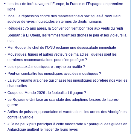
Les feux de forêt ravagent l’Europe, la France et l’Espagne en première
ligne
Inde. La répression contre des manifestant·e·s pacifiques à New Delhi
soulève de vives inquiétudes en termes de droits humains
Réfugiés : 75 ans après, la Convention tient bon face aux vents du repli
Soudan : à El Obeid, les femmes fuient les drones le jour et les violeurs la
nuit
Mer Rouge : le chef de l’ONU réclame une désescalade immédiate
Moustiques, tiques et autres vecteurs de maladies : quelles sont les
dernières recommandations pour s’en protéger ?
Les « peaux à moustiques » : mythe ou réalité ?
Peut-on combattre les moustiques avec des moustiques ?
La surprenante araignée qui chasse les moustiques et préfère nos vieilles
chaussettes
Coupe du Monde 2026 : le football a-t-il gagné ?
Le Royaume-Uni face au scandale des adoptions forcées de l’après-
guerre
Arêtes de poisson, quarantaine et vaccination : les armes des Aborigènes
contre la variole
« Je ne peux plus participer à cette mascarade » : pourquoi des guides en
Antarctique quittent le métier de leurs rêves