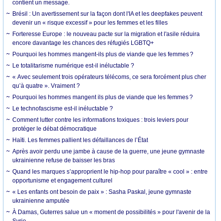
contient un message.
Brésil : Un avertissement sur la façon dont l'IA et les deepfakes peuvent
devenir un « risque excessif » pour les femmes et les filles
Forteresse Europe : le nouveau pacte sur la migration et l'asile réduira
encore davantage les chances des réfugiés LGBTQ+
Pourquoi les hommes mangent-ils plus de viande que les femmes ?
Le totalitarisme numérique est-il inéluctable ?
« Avec seulement trois opérateurs télécoms, ce sera forcément plus cher
qu’à quatre ». Vraiment ?
Pourquoi les hommes mangent ils plus de viande que les femmes ?
Le technofascisme est-il inéluctable ?
Comment lutter contre les informations toxiques : trois leviers pour
protéger le débat démocratique
Haïti. Les femmes pallient les défaillances de l’État
Après avoir perdu une jambe à cause de la guerre, une jeune gymnaste
ukrainienne refuse de baisser les bras
Quand les marques s’approprient le hip-hop pour paraître « cool » : entre
opportunisme et engagement culturel
« Les enfants ont besoin de paix » : Sasha Paskal, jeune gymnaste
ukrainienne amputée
À Damas, Guterres salue un « moment de possibilités » pour l'avenir de la