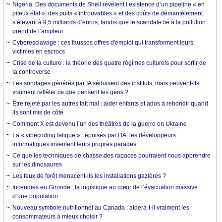
Nigeria. Des documents de Shell révèlent l’existence d’un pipeline « en
piteux état », des puits « introuvables » et des coûts de démantèlement
s’élevant à 9,5 milliards d’euros, tandis que le scandale lié à la pollution
prend de l’ampleur
Cyberesclavage : ces fausses offres d'emploi qui transforment leurs
victimes en escrocs
Crise de la culture : la théorie des quatre régimes culturels pour sortir de
la controverse
Les sondages générés par IA séduisent des instituts, mais peuvent-ils
vraiment refléter ce que pensent les gens ?
Être rejeté par les autres fait mal : aider enfants et ados à rebondir quand
ils sont mis de côté
Comment X est devenu l’un des théâtres de la guerre en Ukraine
La « vibecoding fatigue » : épuisés par l’IA, les développeurs
informatiques inventent leurs propres parades
Ce que les techniques de chasse des rapaces pourraient nous apprendre
sur les dinosaures
Les feux de forêt menacent-ils les installations gazières ?
Incendies en Gironde : la logistique au cœur de l’évacuation massive
d’une population
Nouveau symbole nutritionnel au Canada : aidera-t-il vraiment les
consommateurs à mieux choisir ?