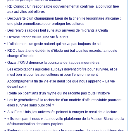
RD Congo : Un responsable gouvernemental confirme la pollution liée
aux activités pétrolières
Découverte d'un champignon tueur de la chenille légionnaire africaine :
une piste prometteuse pour protéger les cultures
Des renvois rapides font suite aux arrivées de migrants à Ceuta
Ukraine : reconstruire, une vie à la fois
L'allaitement, un geste naturel qui ne va pas toujours de soi
RDC : face à une épidémie d'Ebola qui bat tous les records, la riposte
change d'échelle
Gaza : l’ONU dénonce la poursuite de frappes meurtrières
Les exploitations agricoles au pays doivent croître pour survivre, et ce
n’est bon ni pour les agriculteurs ni pour l’environnement
Accompagner la fin de vie et le deuil : ce que nous apprend « La vie
devant soi »
Route 66 : cent ans d’un mythe qui ne raconte pas toute l’histoire
Les IA génératives à la recherche d’un modèle d’affaires viable pourront-
elles survivre sans publicité ?
Aux États-Unis, les universités peinent à enrayer le recul de la lecture
« Ils sont parmi nous » : la nouvelle plateforme de la Maison-Blanche et la
déshumanisation des sans-papiers
Redessiner le monde pour mieux le comprendre : le pouvoir politique des