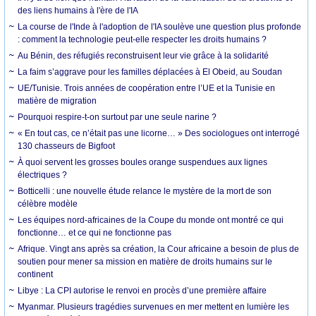
des liens humains à l'ère de l'IA
La course de l'Inde à l'adoption de l'IA soulève une question plus profonde
: comment la technologie peut-elle respecter les droits humains ?
Au Bénin, des réfugiés reconstruisent leur vie grâce à la solidarité
La faim s’aggrave pour les familles déplacées à El Obeid, au Soudan
UE/Tunisie. Trois années de coopération entre l’UE et la Tunisie en
matière de migration
Pourquoi respire-t-on surtout par une seule narine ?
« En tout cas, ce n’était pas une licorne… » Des sociologues ont interrogé
130 chasseurs de Bigfoot
À quoi servent les grosses boules orange suspendues aux lignes
électriques ?
Botticelli : une nouvelle étude relance le mystère de la mort de son
célèbre modèle
Les équipes nord-africaines de la Coupe du monde ont montré ce qui
fonctionne… et ce qui ne fonctionne pas
Afrique. Vingt ans après sa création, la Cour africaine a besoin de plus de
soutien pour mener sa mission en matière de droits humains sur le
continent
Libye : La CPI autorise le renvoi en procès d’une première affaire
Myanmar. Plusieurs tragédies survenues en mer mettent en lumière les