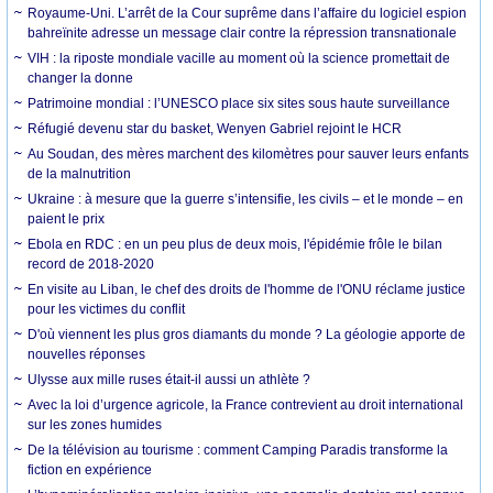
Royaume-Uni. L’arrêt de la Cour suprême dans l’affaire du logiciel espion
bahreïnite adresse un message clair contre la répression transnationale
VIH : la riposte mondiale vacille au moment où la science promettait de
changer la donne
Patrimoine mondial : l’UNESCO place six sites sous haute surveillance
Réfugié devenu star du basket, Wenyen Gabriel rejoint le HCR
Au Soudan, des mères marchent des kilomètres pour sauver leurs enfants
de la malnutrition
Ukraine : à mesure que la guerre s’intensifie, les civils – et le monde – en
paient le prix
Ebola en RDC : en un peu plus de deux mois, l'épidémie frôle le bilan
record de 2018-2020
En visite au Liban, le chef des droits de l'homme de l'ONU réclame justice
pour les victimes du conflit
D'où viennent les plus gros diamants du monde ? La géologie apporte de
nouvelles réponses
Ulysse aux mille ruses était-il aussi un athlète ?
Avec la loi d’urgence agricole, la France contrevient au droit international
sur les zones humides
De la télévision au tourisme : comment Camping Paradis transforme la
fiction en expérience