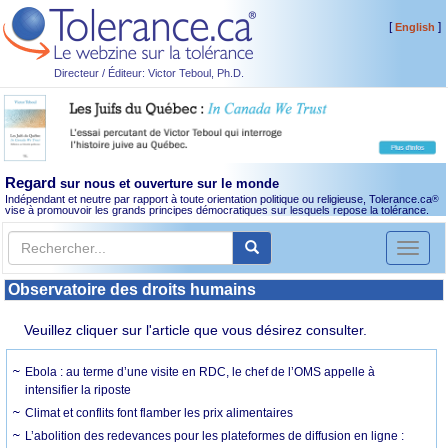
[
]
English
Directeur / Éditeur: Victor Teboul, Ph.D.
Regard
sur nous et ouverture sur le monde
Indépendant et neutre par rapport à toute orientation politique ou religieuse, Tolerance.ca
®
vise à promouvoir les grands principes démocratiques sur lesquels repose la tolérance.
Toggl
naviga
Observatoire des droits humains
Veuillez cliquer sur l'article que vous désirez consulter.
Ebola : au terme d’une visite en RDC, le chef de l’OMS appelle à
intensifier la riposte
Climat et conflits font flamber les prix alimentaires
L’abolition des redevances pour les plateformes de diffusion en ligne :