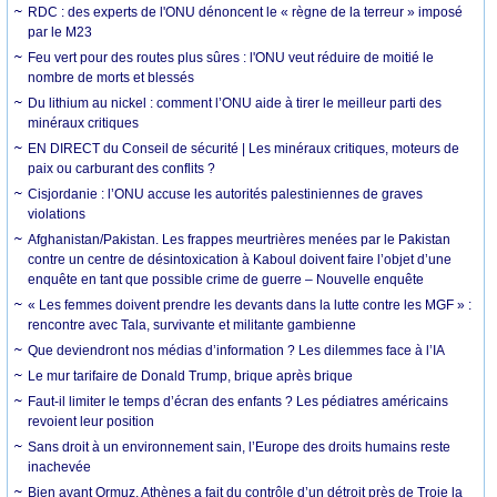
RDC : des experts de l'ONU dénoncent le « règne de la terreur » imposé
par le M23
Feu vert pour des routes plus sûres : l'ONU veut réduire de moitié le
nombre de morts et blessés
Du lithium au nickel : comment l’ONU aide à tirer le meilleur parti des
minéraux critiques
EN DIRECT du Conseil de sécurité | Les minéraux critiques, moteurs de
paix ou carburant des conflits ?
Cisjordanie : l’ONU accuse les autorités palestiniennes de graves
violations
Afghanistan/Pakistan. Les frappes meurtrières menées par le Pakistan
contre un centre de désintoxication à Kaboul doivent faire l’objet d’une
enquête en tant que possible crime de guerre – Nouvelle enquête
« Les femmes doivent prendre les devants dans la lutte contre les MGF » :
rencontre avec Tala, survivante et militante gambienne
Que deviendront nos médias d’information ? Les dilemmes face à l’IA
Le mur tarifaire de Donald Trump, brique après brique
Faut-il limiter le temps d’écran des enfants ? Les pédiatres américains
revoient leur position
Sans droit à un environnement sain, l’Europe des droits humains reste
inachevée
Bien avant Ormuz, Athènes a fait du contrôle d’un détroit près de Troie la