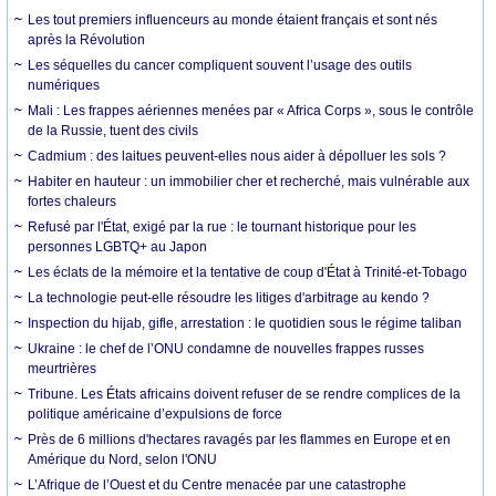
Les tout premiers influenceurs au monde étaient français et sont nés
après la Révolution
Les séquelles du cancer compliquent souvent l’usage des outils
numériques
Mali : Les frappes aériennes menées par « Africa Corps », sous le contrôle
de la Russie, tuent des civils
Cadmium : des laitues peuvent-elles nous aider à dépolluer les sols ?
Habiter en hauteur : un immobilier cher et recherché, mais vulnérable aux
fortes chaleurs
Refusé par l'État, exigé par la rue : le tournant historique pour les
personnes LGBTQ+ au Japon
Les éclats de la mémoire et la tentative de coup d'État à Trinité-et-Tobago
La technologie peut-elle résoudre les litiges d'arbitrage au kendo ?
Inspection du hijab, gifle, arrestation : le quotidien sous le régime taliban
Ukraine : le chef de l’ONU condamne de nouvelles frappes russes
meurtrières
Tribune. Les États africains doivent refuser de se rendre complices de la
politique américaine d’expulsions de force
Près de 6 millions d'hectares ravagés par les flammes en Europe et en
Amérique du Nord, selon l'ONU
L’Afrique de l’Ouest et du Centre menacée par une catastrophe