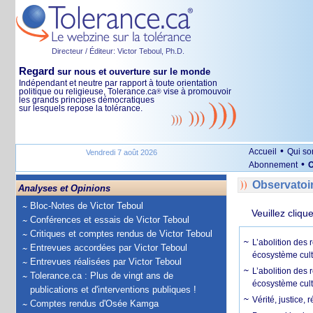
Directeur / Éditeur: Victor Teboul, Ph.D.
Regard
sur nous et ouverture sur le monde
Indépendant et neutre par rapport à toute orientation
politique ou religieuse, Tolerance.ca
vise à promouvoir
®
les grands principes démocratiques
sur lesquels repose la tolérance.
•
Accueil
Qui s
Vendredi 7 août 2026
•
Abonnement
O
Observatoi
Analyses et Opinions
Bloc-Notes de Victor Teboul
Veuillez cliqu
Conférences et essais de Victor Teboul
Critiques et comptes rendus de Victor Teboul
L’abolition des
Entrevues accordées par Victor Teboul
écosystème cult
Entrevues réalisées par Victor Teboul
L’abolition des 
Tolerance.ca : Plus de vingt ans de
écosystème cult
publications et d'interventions publiques !
Vérité, justice, 
Comptes rendus d'Osée Kamga