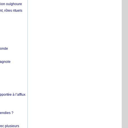
égion ouïghoure
, rôles rituels
 monde
pagnole
pportée à l’afflux
cendies ?
vec plusieurs