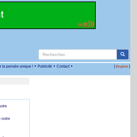
•
•
•
z la pensée unique !
Publicité
Contact
[
]
English
notre
 notre