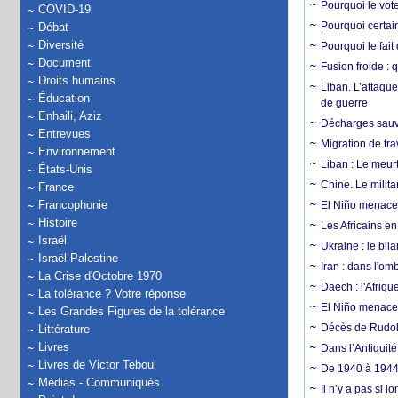
Pourquoi le vot
COVID-19
Pourquoi certain
Débat
Diversité
Pourquoi le fait
Document
Fusion froide : 
Droits humains
Liban. L’attaque
Éducation
de guerre
Enhaili, Aziz
Décharges sauva
Entrevues
Migration de tra
Environnement
Liban : Le meurt
États-Unis
Chine. Le milita
France
Francophonie
El Niño menace 
Histoire
Les Africains en
Israël
Ukraine : le bila
Israël-Palestine
Iran : dans l'om
La Crise d'Octobre 1970
Daech : l'Afriq
La tolérance ? Votre réponse
El Niño menace d
Les Grandes Figures de la tolérance
Décès de Rudolp
Littérature
Livres
Dans l’Antiquité
Livres de Victor Teboul
De 1940 à 1944,
Médias - Communiqués
Il n’y a pas si 