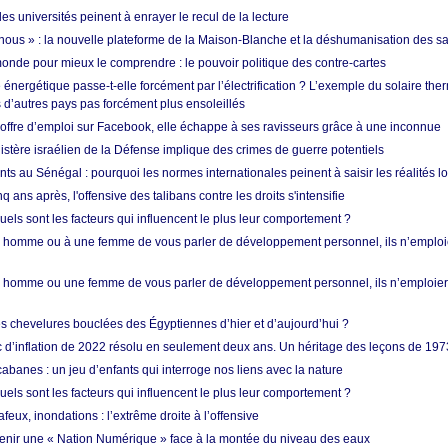
les universités peinent à enrayer le recul de la lecture
i nous » : la nouvelle plateforme de la Maison-Blanche et la déshumanisation des s
onde pour mieux le comprendre : le pouvoir politique des contre-cartes
énergétique passe-t-elle forcément par l’électrification ? L’exemple du solaire th
d’autres pays pas forcément plus ensoleillés
offre d’emploi sur Facebook, elle échappe à ses ravisseurs grâce à une inconnue
istère israélien de la Défense implique des crimes de guerre potentiels
nts au Sénégal : pourquoi les normes internationales peinent à saisir les réalités l
q ans après, l'offensive des talibans contre les droits s'intensifie
quels sont les facteurs qui influencent le plus leur comportement ?
homme ou à une femme de vous parler de développement personnel, ils n’emploie
homme ou une femme de vous parler de développement personnel, ils n’emploiero
es chevelures bouclées des Égyptiennes d’hier et d’aujourd’hui ?
ic d’inflation de 2022 résolu en seulement deux ans. Un héritage des leçons de 197
abanes : un jeu d’enfants qui interroge nos liens avec la nature
quels sont les facteurs qui influencent le plus leur comportement ?
eux, inondations : l’extrême droite à l’offensive
enir une « Nation Numérique » face à la montée du niveau des eaux