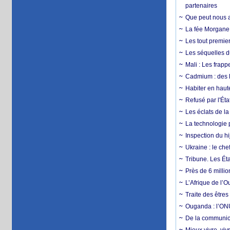
partenaires
Que peut nous ap
La fée Morgane 
Les tout premier
Les séquelles d
Mali : Les frapp
Cadmium : des l
Habiter en haute
Refusé par l'Éta
Les éclats de la
La technologie p
Inspection du hij
Ukraine : le ch
Tribune. Les Éta
Près de 6 milli
L’Afrique de l’
Traite des êtres
Ouganda : l’ONU
De la communica