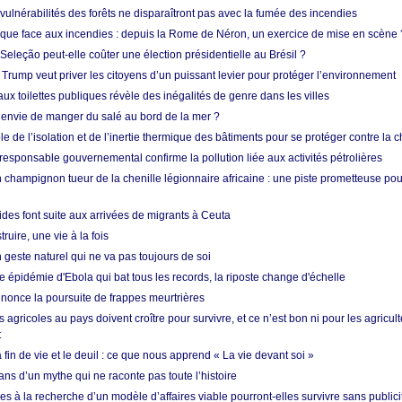
vulnérabilités des forêts ne disparaîtront pas avec la fumée des incendies
tique face aux incendies : depuis la Rome de Néron, un exercice de mise en scène 
 Seleção peut-elle coûter une élection présidentielle au Brésil ?
 Trump veut priver les citoyens d’un puissant levier pour protéger l’environnement
ux toilettes publiques révèle des inégalités de genre dans les villes
 envie de manger du salé au bord de la mer ?
ôle de l’isolation et de l’inertie thermique des bâtiments pour se protéger contre la 
esponsable gouvernemental confirme la pollution liée aux activités pétrolières
 champignon tueur de la chenille légionnaire africaine : une piste prometteuse pou
des font suite aux arrivées de migrants à Ceuta
ruire, une vie à la fois
n geste naturel qui ne va pas toujours de soi
 épidémie d'Ebola qui bat tous les records, la riposte change d'échelle
nonce la poursuite de frappes meurtrières
s agricoles au pays doivent croître pour survivre, et ce n’est bon ni pour les agricul
t
in de vie et le deuil : ce que nous apprend « La vie devant soi »
ans d’un mythe qui ne raconte pas toute l’histoire
es à la recherche d’un modèle d’affaires viable pourront-elles survivre sans publici