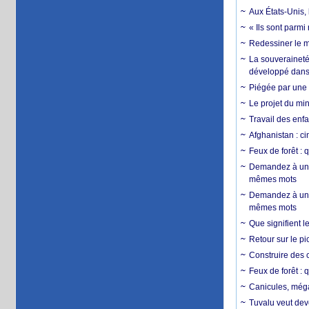
Aux États-Unis, 
« Ils sont parm
Redessiner le m
La souveraineté 
développé dans 
Piégée par une 
Le projet du min
Travail des enfa
Afghanistan : cin
Feux de forêt : 
Demandez à un 
mêmes mots
Demandez à un 
mêmes mots
Que signifient l
Retour sur le p
Construire des c
Feux de forêt : 
Canicules, mégaf
Tuvalu veut dev