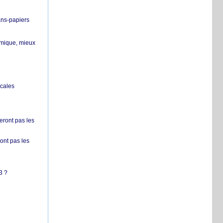
ans-papiers
ermique, mieux
ocales
ront pas les
nt pas les
3 ?