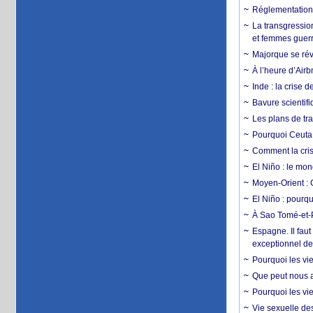
Réglementation c
La transgression
et femmes guerr
Majorque se révo
À l’heure d’Airb
Inde : la crise 
Bavure scientif
Les plans de tra
Pourquoi Ceuta 
Comment la crise
El Niño : le mon
Moyen-Orient : 
El Niño : pourqu
À Sao Tomé-et-P
Espagne. Il faut
exceptionnel d
Pourquoi les vie
Que peut nous ap
Pourquoi les vie
Vie sexuelle des