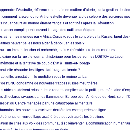
prendre l’Australie, référence mondiale en matière d’alerte, sur la gestion des in
: comment la sœur du roi Arthur est-elle devenue la plus célèbre des sorcières mé
s influenceurs au monde étaient français et sont nés après la Révolution
u cancer compliquent souvent l’usage des outils numériques
es aériennes menées par « Africa Corps », sous le contrôle de la Russie, tuent des c
aitues peuvent-elles nous aider à dépolluer les sols ?
ur : un immobilier cher et recherché, mais vulnérable aux fortes chaleurs
t, exigé par la rue : le tournant historique pour les personnes LGBTQ+ au Japon
 mémoire et la tentative de coup d'État à Trinité-et-Tobago
eut-elle résoudre les litiges d'arbitrage au kendo ?
ab, gifle, arrestation : le quotidien sous le régime taliban
ef de l’ONU condamne de nouvelles frappes russes meurtrières
ts africains doivent refuser de se rendre complices de la politique américaine d’ex
ons d'hectares ravagés par les flammes en Europe et en Amérique du Nord, selon l
Ouest et du Centre menacée par une catastrophe alimentaire
 humains : les nouveaux esclaves derrière les escroqueries en ligne
 dénonce un verrouillage accéléré du pouvoir après les élections
tion de crise aux voix des communautés : réinventer la communication humanitai