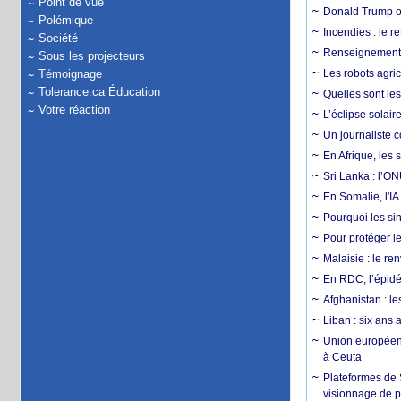
Point de vue
Donald Trump ou
Polémique
Incendies : le r
Société
Renseignement :
Sous les projecteurs
Témoignage
Les robots agri
Tolerance.ca Éducation
Quelles sont les 
Votre réaction
L’éclipse solai
Un journaliste 
En Afrique, les 
Sri Lanka : l’ON
En Somalie, l'IA 
Pourquoi les si
Pour protéger le
Malaisie : le r
En RDC, l’épidé
Afghanistan : le
Liban : six ans 
Union européenn
à Ceuta
Plateformes de
visionnage de p