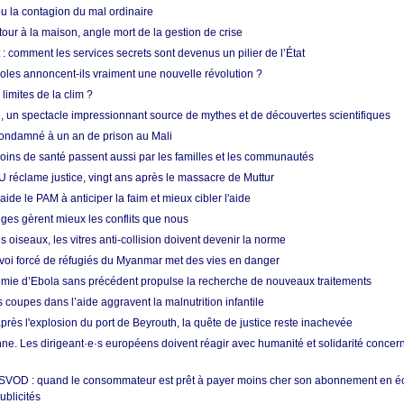
 la contagion du mal ordinaire
etour à la maison, angle mort de la gestion de crise
 comment les services secrets sont devenus un pilier de l’État
coles annoncent-ils vraiment une nouvelle révolution ?
limites de la clim ?
re, un spectacle impressionnant source de mythes et de découvertes scientifiques
condamné à un an de prison au Mali
soins de santé passent aussi par les familles et les communautés
U réclame justice, vingt ans après le massacre de Muttur
aide le PAM à anticiper la faim et mieux cibler l'aide
nges gèrent mieux les conflits que nous
s oiseaux, les vitres anti-collision doivent devenir la norme
envoi forcé de réfugiés du Myanmar met des vies en danger
mie d’Ebola sans précédent propulse la recherche de nouveaux traitements
s coupes dans l’aide aggravent la malnutrition infantile
après l'explosion du port de Beyrouth, la quête de justice reste inachevée
e. Les dirigeant·e·s européens doivent réagir avec humanité et solidarité concerna
 SVOD : quand le consommateur est prêt à payer moins cher son abonnement en 
ublicités