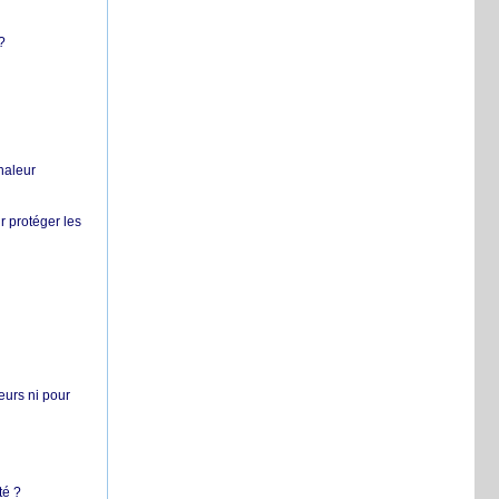
?
chaleur
r protéger les
teurs ni pour
té ?