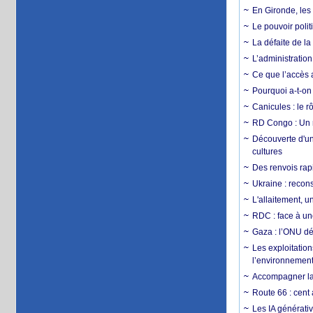
En Gironde, les 
Le pouvoir poli
La défaite de la
L’administration
Ce que l’accès a
Pourquoi a-t-on
Canicules : le r
RD Congo : Un r
Découverte d'un
cultures
Des renvois rapi
Ukraine : reconst
L'allaitement, u
RDC : face à une
Gaza : l’ONU dé
Les exploitation
l’environnemen
Accompagner la f
Route 66 : cent 
Les IA générativ