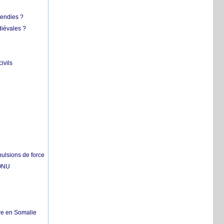
cendies ?
diévales ?
ivils
pulsions de force
'ONU
re en Somalie