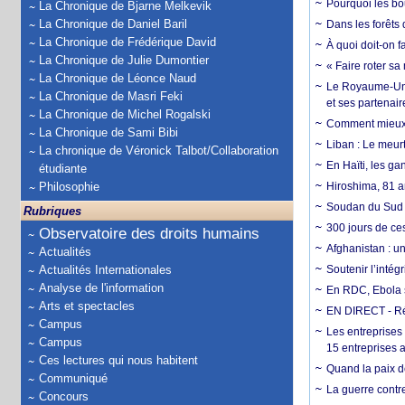
Pourquoi les bo
La Chronique de Bjarne Melkevik
La Chronique de Daniel Baril
Dans les forêts 
La Chronique de Frédérique David
À quoi doit-on f
La Chronique de Julie Dumontier
« Faire roter sa
La Chronique de Léonce Naud
Le Royaume-Uni, 
La Chronique de Masri Feki
et ses partenai
La Chronique de Michel Rogalski
Comment mieux él
La Chronique de Sami Bibi
Liban : Le meurt
La chronique de Véronick Talbot/Collaboration
En Haïti, les ga
étudiante
Philosophie
Hiroshima, 81 an
Soudan du Sud :
Rubriques
300 jours de ce
Observatoire des droits humains
Afghanistan : u
Actualités
Actualités Internationales
Soutenir l’intég
Analyse de l'information
En RDC, Ebola s
Arts et spectacles
EN DIRECT - Ré
Campus
Les entreprises
Campus
15 entreprises 
Ces lectures qui nous habitent
Quand la paix de
Communiqué
La guerre contr
Concours