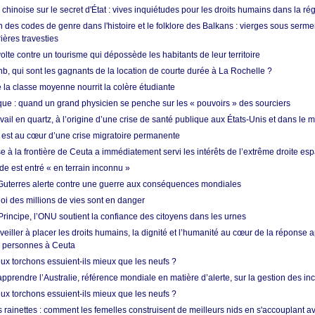
hinoise sur le secret d'État : vives inquiétudes pour les droits humains dans la r
 des codes de genre dans l'histoire et le folklore des Balkans : vierges sous serment
ières travesties
lte contre un tourisme qui dépossède les habitants de leur territoire
nb, qui sont les gagnants de la location de courte durée à La Rochelle ?
de la classe moyenne nourrit la colère étudiante
ique : quand un grand physicien se penche sur les « pouvoirs » des sourciers
vail en quartz, à l’origine d’une crise de santé publique aux États-Unis et dans le
est au cœur d’une crise migratoire permanente
 à la frontière de Ceuta a immédiatement servi les intérêts de l’extrême droite es
de est entré « en terrain inconnu »
Guterres alerte contre une guerre aux conséquences mondiales
oi des millions de vies sont en danger
rincipe, l’ONU soutient la confiance des citoyens dans les urnes
 veiller à placer les droits humains, la dignité et l’humanité au cœur de la réponse a
e personnes à Ceuta
ux torchons essuient-ils mieux que les neufs ?
prendre l’Australie, référence mondiale en matière d’alerte, sur la gestion des in
ux torchons essuient-ils mieux que les neufs ?
 rainettes : comment les femelles construisent de meilleurs nids en s'accouplant a