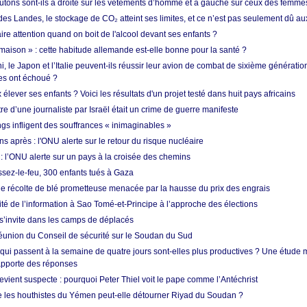
utons sont-ils à droite sur les vêtements d’homme et à gauche sur ceux des femme
des Landes, le stockage de CO₂ atteint ses limites, et ce n’est pas seulement dû au
aire attention quand on boit de l'alcool devant ses enfants ?
 maison » : cette habitude allemande est-elle bonne pour la santé ?
le Japon et l’Italie peuvent-ils réussir leur avion de combat de sixième génération
res ont échoué ?
ever ses enfants ? Voici les résultats d'un projet testé dans huit pays africains
re d’une journaliste par Israël était un crime de guerre manifeste
ngs infligent des souffrances « inimaginables »
s après : l'ONU alerte sur le retour du risque nucléaire
 l’ONU alerte sur un pays à la croisée des chemins
ssez-le-feu, 300 enfants tués à Gaza
ne récolte de blé prometteuse menacée par la hausse du prix des engrais
rité de l’information à Sao Tomé-et-Principe à l’approche des élections
’invite dans les camps de déplacés
union du Conseil de sécurité sur le Soudan du Sud
 qui passent à la semaine de quatre jours sont-elles plus productives ? Une étude
apporte des réponses
vient suspecte : pourquoi Peter Thiel voit le pape comme l’Antéchrist
e les houthistes du Yémen peut-elle détourner Riyad du Soudan ?