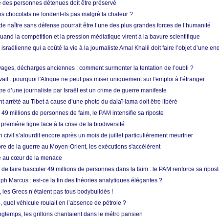
e des personnes détenues doit être préservé
s chocolats ne fondent-ils pas malgré la chaleur ?
 de naître sans défense pourrait être l’une des plus grandes forces de l’humanité
quand la compétition et la pression médiatique virent à la bavure scientifique
 israélienne qui a coûté la vie à la journaliste Amal Khalil doit faire l’objet d’une e
ges, décharges anciennes : comment surmonter la tentation de l’oubli ?
vail : pourquoi l'Afrique ne peut pas miser uniquement sur l'emploi à l'étranger
re d’une journaliste par Israël est un crime de guerre manifeste
nt arrêté au Tibet à cause d’une photo du dalaï-lama doit être libéré
49 millions de personnes de faim, le PAM intensifie sa riposte
 première ligne face à la crise de la biodiversité
n civil s’alourdit encore après un mois de juillet particulièrement meurtrier
bre de la guerre au Moyen-Orient, les exécutions s'accélèrent
ue au cœur de la menace
e faire basculer 49 millions de personnes dans la faim : le PAM renforce sa ripos
h Marcus : est-ce la fin des théories analytiques élégantes ?
, les Grecs n’étaient pas tous bodybuildés !
 quel véhicule roulait en l’absence de pétrole ?
longtemps, les grillons chantaient dans le métro parisien