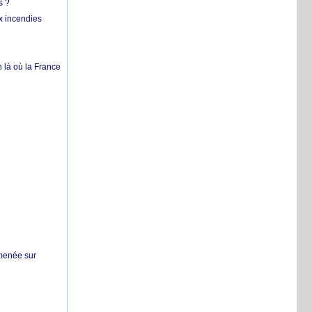
s ?
x incendies
 là où la France
 menée sur