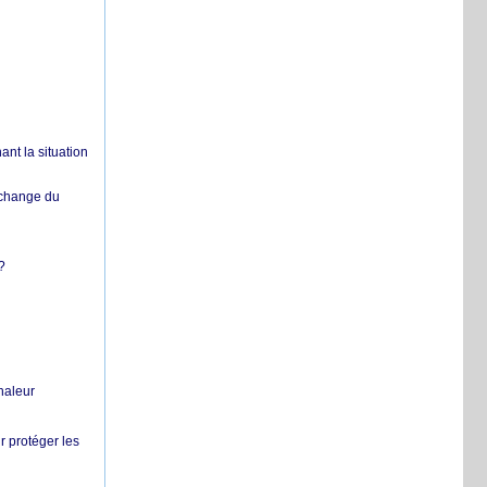
nt la situation
échange du
?
chaleur
r protéger les