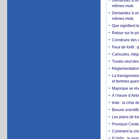
Demandez à un 
mêmes mots
Demandez à un 
mêmes mots
Que signifient l
Retour sur le p
Construire des c
Feux de forêt : 
Canicules, mégaf
Tuvalu veut dev
Réglementation c
La transgression
et femmes guerr
Majorque se révo
À l’heure d’Airb
Inde : la crise 
Bavure scientif
Les plans de tra
Pourquoi Ceuta 
Comment la crise
El Niño : le mon