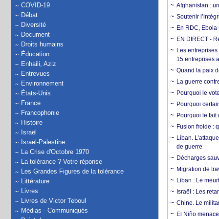
COVID-19
Afghanistan : u
Débat
Soutenir l’intég
Diversité
En RDC, Ebola s
Document
EN DIRECT - Ré
Droits humains
Les entreprises
Éducation
15 entreprises 
Enhaili, Aziz
Quand la paix de
Entrevues
La guerre contr
Environnement
États-Unis
Pourquoi le vot
France
Pourquoi certain
Francophonie
Pourquoi le fait
Histoire
Fusion froide : 
Israël
Liban. L’attaque
Israël-Palestine
de guerre
La Crise d'Octobre 1970
Décharges sauva
La tolérance ? Votre réponse
Migration de tra
Les Grandes Figures de la tolérance
Liban : Le meurt
Littérature
Livres
Israël : Les re
Livres de Victor Teboul
Chine. Le milita
Médias - Communiqués
El Niño menace 