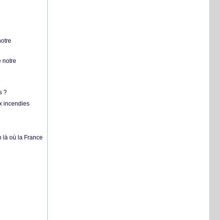
notre
 notre
s ?
x incendies
 là où la France