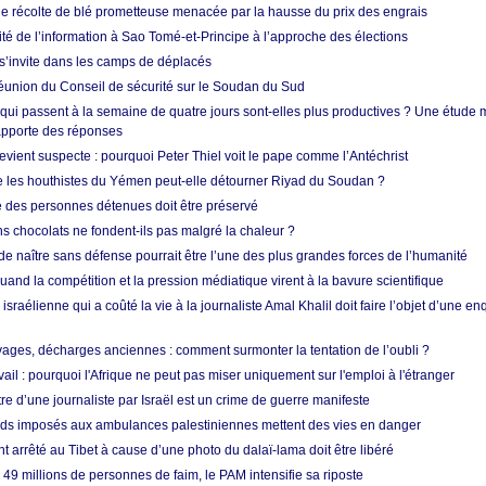
ne récolte de blé prometteuse menacée par la hausse du prix des engrais
rité de l’information à Sao Tomé-et-Principe à l’approche des élections
’invite dans les camps de déplacés
union du Conseil de sécurité sur le Soudan du Sud
 qui passent à la semaine de quatre jours sont-elles plus productives ? Une étude
apporte des réponses
vient suspecte : pourquoi Peter Thiel voit le pape comme l’Antéchrist
e les houthistes du Yémen peut-elle détourner Riyad du Soudan ?
e des personnes détenues doit être préservé
s chocolats ne fondent-ils pas malgré la chaleur ?
 de naître sans défense pourrait être l’une des plus grandes forces de l’humanité
quand la compétition et la pression médiatique virent à la bavure scientifique
 israélienne qui a coûté la vie à la journaliste Amal Khalil doit faire l’objet d’une e
ges, décharges anciennes : comment surmonter la tentation de l’oubli ?
vail : pourquoi l'Afrique ne peut pas miser uniquement sur l'emploi à l'étranger
re d’une journaliste par Israël est un crime de guerre manifeste
tards imposés aux ambulances palestiniennes mettent des vies en danger
nt arrêté au Tibet à cause d’une photo du dalaï-lama doit être libéré
49 millions de personnes de faim, le PAM intensifie sa riposte