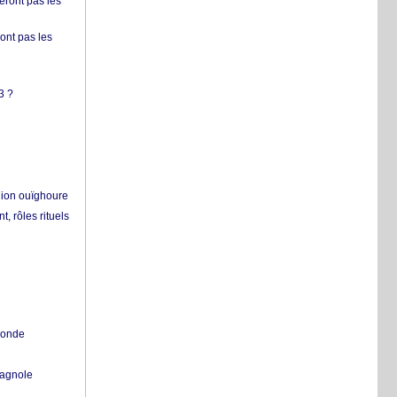
ront pas les
nt pas les
3 ?
égion ouïghoure
, rôles rituels
 monde
pagnole