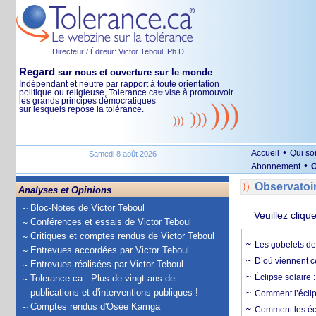
Directeur / Éditeur: Victor Teboul, Ph.D.
Regard
sur nous et ouverture sur le monde
Indépendant et neutre par rapport à toute orientation
politique ou religieuse, Tolerance.ca
vise à promouvoir
®
les grands principes démocratiques
sur lesquels repose la tolérance.
•
Accueil
Qui s
Samedi 8 août 2026
•
Abonnement
O
Observatoi
Analyses et Opinions
Bloc-Notes de Victor Teboul
Veuillez cliqu
Conférences et essais de Victor Teboul
Critiques et comptes rendus de Victor Teboul
Les gobelets de 
Entrevues accordées par Victor Teboul
D’où viennent c
Entrevues réalisées par Victor Teboul
Éclipse solaire :
Tolerance.ca : Plus de vingt ans de
publications et d'interventions publiques !
Comment l’éclips
Comptes rendus d'Osée Kamga
Comment les écl