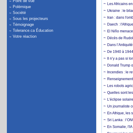
Point de vue
Les Africains en
Polémique
Ukraine : le bila
Société
Iran : dans l'om
Sous les projecteurs
Témoignage
Daech : l'Afriq
Tolerance.ca Éducation
El Niño menace d
Votre réaction
Décès de Rudolp
Dans l’Antiquité
De 1940 à 1944,
Il n’y a pas si 
Donald Trump ou
Incendies : le r
Renseignement :
Les robots agri
Quelles sont les 
L’éclipse solai
Un journaliste 
En Afrique, les 
Sri Lanka : l’ON
En Somalie, l'IA 