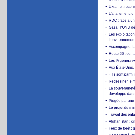
Ukraine : reconst
L'allaitement, u
RDC : face à une
Gaza : l’ONU dé
Les exploitation
l’environnemen
Accompagner la f
Route 66 : cent 
Les IA générativ
Aux États-Unis, 
« Ils sont parm
Redessiner le m
La souveraineté 
développé dans 
Piégée par une 
Le projet du min
Travail des enfa
Afghanistan : cin
Feux de forêt : 