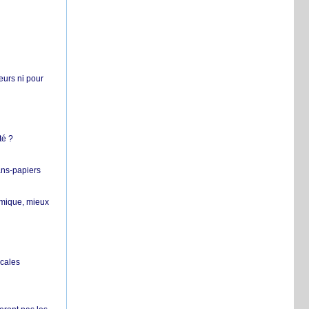
teurs ni pour
té ?
ans-papiers
ermique, mieux
ocales