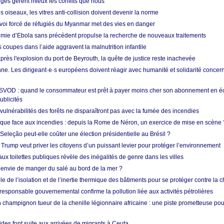
nges gèrent mieux les conflits que nous
s oiseaux, les vitres anti-collision doivent devenir la norme
envoi forcé de réfugiés du Myanmar met des vies en danger
mie d’Ebola sans précédent propulse la recherche de nouveaux traitements
s coupes dans l’aide aggravent la malnutrition infantile
après l'explosion du port de Beyrouth, la quête de justice reste inachevée
e. Les dirigeant·e·s européens doivent réagir avec humanité et solidarité concerna
 SVOD : quand le consommateur est prêt à payer moins cher son abonnement en 
ublicités
vulnérabilités des forêts ne disparaîtront pas avec la fumée des incendies
tique face aux incendies : depuis la Rome de Néron, un exercice de mise en scène 
 Seleção peut-elle coûter une élection présidentielle au Brésil ?
 Trump veut priver les citoyens d’un puissant levier pour protéger l’environnement
ux toilettes publiques révèle des inégalités de genre dans les villes
 envie de manger du salé au bord de la mer ?
ôle de l’isolation et de l’inertie thermique des bâtiments pour se protéger contre la 
esponsable gouvernemental confirme la pollution liée aux activités pétrolières
 champignon tueur de la chenille légionnaire africaine : une piste prometteuse pou
des font suite aux arrivées de migrants à Ceuta