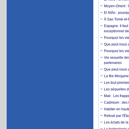
Moyen-Orient : 
El Niño : pourqu
À Sao Tomé-et-P
Espagne. Il faut
exceptionnel d
Pourquoi les vie
Que peut nous ap
Pourquoi les vie
Vie sexuelle des
partenaires
Que peut nous ap
La fée Morgane 
Les tout premier
Les séquelles d
Mali : Les frapp
Cadmium : des l
Habiter en haute
Refusé par l'Éta
Les éclats de la