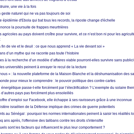
ruire, une vie à la fois
n geste naturel qui ne va pas toujours de soi
 épidémie d'Ebola qui bat tous les records, la riposte change d'échelle
nonce la poursuite de frappes meurtrières
s agricoles au pays doivent croître pour survivre, et ce n’est bon ni pour les agricul
t
in de vie et le deuil : ce que nous apprend « La vie devant soi »
ans d’un mythe qui ne raconte pas toute l’histoire
es à la recherche d’un modèle d’affaires viable pourront-elles survivre sans publici
les universités peinent à enrayer le recul de la lecture
i nous » : la nouvelle plateforme de la Maison-Blanche et la déshumanisation des s
onde pour mieux le comprendre : le pouvoir politique des contre-cartes
énergétique passe-t-elle forcément par l’électrification ? L’exemple du solaire th
d’autres pays pas forcément plus ensoleillés
offre d’emploi sur Facebook, elle échappe à ses ravisseurs grâce à une inconnue
istère israélien de la Défense implique des crimes de guerre potentiels
nts au Sénégal : pourquoi les normes internationales peinent à saisir les réalités l
q ans après, l'offensive des talibans contre les droits s'intensifie
quels sont les facteurs qui influencent le plus leur comportement ?