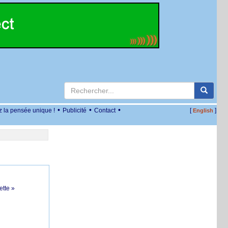
•
•
•
z la pensée unique !
Publicité
Contact
[
]
English
ette »