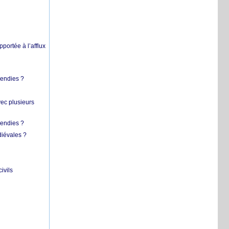
pportée à l’afflux
cendies ?
vec plusieurs
cendies ?
diévales ?
ivils