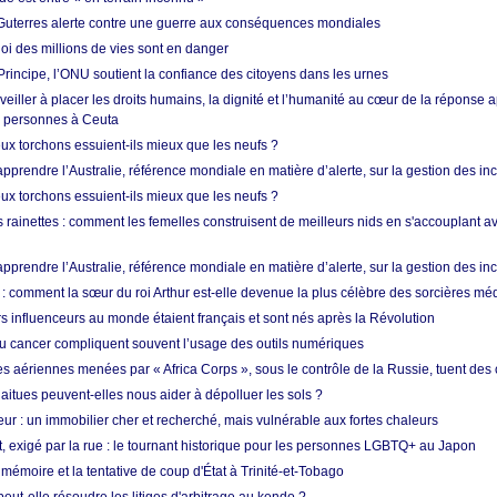
Guterres alerte contre une guerre aux conséquences mondiales
oi des millions de vies sont en danger
rincipe, l’ONU soutient la confiance des citoyens dans les urnes
 veiller à placer les droits humains, la dignité et l’humanité au cœur de la réponse a
e personnes à Ceuta
ux torchons essuient-ils mieux que les neufs ?
prendre l’Australie, référence mondiale en matière d’alerte, sur la gestion des in
ux torchons essuient-ils mieux que les neufs ?
 rainettes : comment les femelles construisent de meilleurs nids en s'accouplant a
prendre l’Australie, référence mondiale en matière d’alerte, sur la gestion des in
: comment la sœur du roi Arthur est-elle devenue la plus célèbre des sorcières mé
s influenceurs au monde étaient français et sont nés après la Révolution
u cancer compliquent souvent l’usage des outils numériques
es aériennes menées par « Africa Corps », sous le contrôle de la Russie, tuent des c
aitues peuvent-elles nous aider à dépolluer les sols ?
ur : un immobilier cher et recherché, mais vulnérable aux fortes chaleurs
t, exigé par la rue : le tournant historique pour les personnes LGBTQ+ au Japon
 mémoire et la tentative de coup d'État à Trinité-et-Tobago