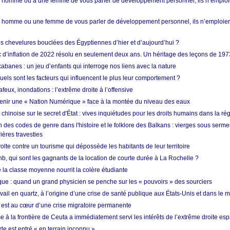
homme ou à une femme de vous parler de développement personnel, ils n’emploie
homme ou une femme de vous parler de développement personnel, ils n’emploiero
es chevelures bouclées des Égyptiennes d’hier et d’aujourd’hui ?
ic d’inflation de 2022 résolu en seulement deux ans. Un héritage des leçons de 197
abanes : un jeu d’enfants qui interroge nos liens avec la nature
quels sont les facteurs qui influencent le plus leur comportement ?
eux, inondations : l’extrême droite à l’offensive
enir une « Nation Numérique » face à la montée du niveau des eaux
hinoise sur le secret d'État : vives inquiétudes pour les droits humains dans la r
 des codes de genre dans l'histoire et le folklore des Balkans : vierges sous serment
ières travesties
lte contre un tourisme qui dépossède les habitants de leur territoire
nb, qui sont les gagnants de la location de courte durée à La Rochelle ?
de la classe moyenne nourrit la colère étudiante
ique : quand un grand physicien se penche sur les « pouvoirs » des sourciers
vail en quartz, à l’origine d’une crise de santé publique aux États-Unis et dans le
est au cœur d’une crise migratoire permanente
 à la frontière de Ceuta a immédiatement servi les intérêts de l’extrême droite es
de est entré « en terrain inconnu »