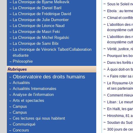
La Chronique de Bjarne Melkevik
Sous le Soleil n
La Chronique de Daniel Baril
Ebola : au terme
La Chronique de Frédérique David
Climat et conflit
La Chronique de Julie Dumontier
L’abolition des
La Chronique de Léonce Naud
écosystème cult
La Chronique de Masri Feki
L’abolition des 
La Chronique de Michel Rogalski
écosystème cult
La Chronique de Sami Bibi
Vérité, justice, 
La chronique de Véronick Talbot/Collaboration
étudiante
Pourquoi les bo
Philosophie
Dans les forêts 
Rubriques
À quoi doit-on f
Observatoire des droits humains
« Faire roter sa
Actualités
Le Royaume-Uni, 
Actualités Internationales
et ses partenai
Analyse de l'information
Comment mieux él
Arts et spectacles
Liban : Le meurt
Campus
En Haïti, les ga
Campus
Hiroshima, 81 an
Ces lectures qui nous habitent
Soudan du Sud :
Communiqué
300 jours de ce
Concours