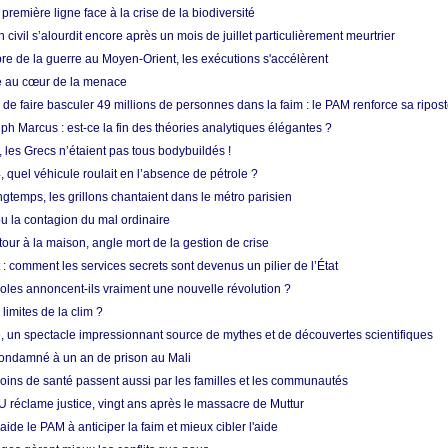
 première ligne face à la crise de la biodiversité
n civil s’alourdit encore après un mois de juillet particulièrement meurtrier
bre de la guerre au Moyen-Orient, les exécutions s'accélèrent
ue au cœur de la menace
e faire basculer 49 millions de personnes dans la faim : le PAM renforce sa ripos
h Marcus : est-ce la fin des théories analytiques élégantes ?
, les Grecs n’étaient pas tous bodybuildés !
 quel véhicule roulait en l’absence de pétrole ?
longtemps, les grillons chantaient dans le métro parisien
 la contagion du mal ordinaire
etour à la maison, angle mort de la gestion de crise
 comment les services secrets sont devenus un pilier de l’État
coles annoncent-ils vraiment une nouvelle révolution ?
limites de la clim ?
re, un spectacle impressionnant source de mythes et de découvertes scientifiques
condamné à un an de prison au Mali
soins de santé passent aussi par les familles et les communautés
U réclame justice, vingt ans après le massacre de Muttur
aide le PAM à anticiper la faim et mieux cibler l'aide