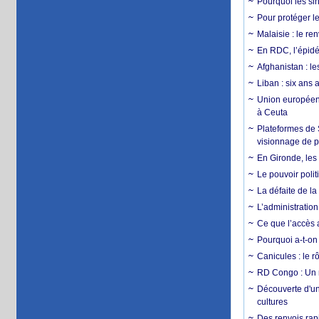
Pourquoi les si
Pour protéger le
Malaisie : le r
En RDC, l’épidé
Afghanistan : le
Liban : six ans 
Union européenn
à Ceuta
Plateformes de
visionnage de p
En Gironde, les 
Le pouvoir poli
La défaite de la
L’administration
Ce que l’accès a
Pourquoi a-t-on
Canicules : le r
RD Congo : Un r
Découverte d'un
cultures
Des renvois rapi