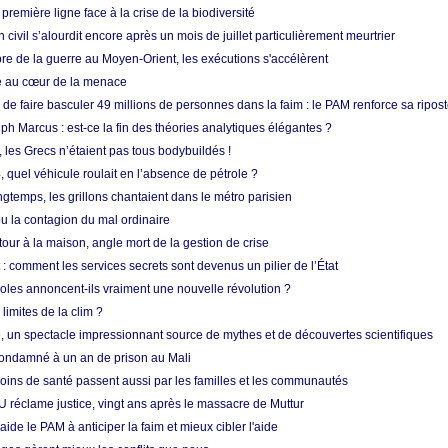
 première ligne face à la crise de la biodiversité
n civil s’alourdit encore après un mois de juillet particulièrement meurtrier
bre de la guerre au Moyen-Orient, les exécutions s'accélèrent
ue au cœur de la menace
e faire basculer 49 millions de personnes dans la faim : le PAM renforce sa ripos
h Marcus : est-ce la fin des théories analytiques élégantes ?
, les Grecs n’étaient pas tous bodybuildés !
 quel véhicule roulait en l’absence de pétrole ?
longtemps, les grillons chantaient dans le métro parisien
 la contagion du mal ordinaire
etour à la maison, angle mort de la gestion de crise
 comment les services secrets sont devenus un pilier de l’État
coles annoncent-ils vraiment une nouvelle révolution ?
limites de la clim ?
re, un spectacle impressionnant source de mythes et de découvertes scientifiques
condamné à un an de prison au Mali
soins de santé passent aussi par les familles et les communautés
U réclame justice, vingt ans après le massacre de Muttur
aide le PAM à anticiper la faim et mieux cibler l'aide