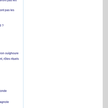
ront pas les
nt pas les
3 ?
égion ouïghoure
, rôles rituels
 monde
pagnole