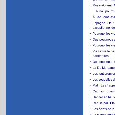
Moyen-Orient : 
El Niño : pourqu
À Sao Tomé-et-P
Espagne. Il faut
exceptionnel d
Pourquoi les vie
Que peut nous ap
Pourquoi les vie
Vie sexuelle des
partenaires
Que peut nous ap
La fée Morgane 
Les tout premier
Les séquelles d
Mali : Les frapp
Cadmium : des l
Habiter en haute
Refusé par l'Éta
Les éclats de la