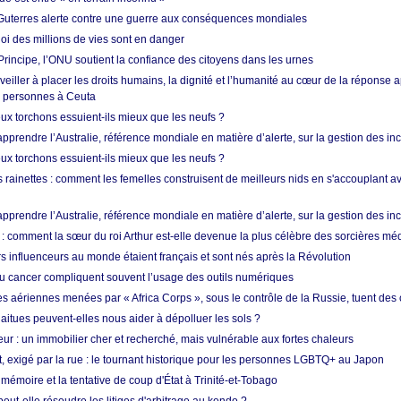
Guterres alerte contre une guerre aux conséquences mondiales
oi des millions de vies sont en danger
rincipe, l’ONU soutient la confiance des citoyens dans les urnes
 veiller à placer les droits humains, la dignité et l’humanité au cœur de la réponse a
e personnes à Ceuta
ux torchons essuient-ils mieux que les neufs ?
prendre l’Australie, référence mondiale en matière d’alerte, sur la gestion des in
ux torchons essuient-ils mieux que les neufs ?
 rainettes : comment les femelles construisent de meilleurs nids en s'accouplant a
prendre l’Australie, référence mondiale en matière d’alerte, sur la gestion des in
: comment la sœur du roi Arthur est-elle devenue la plus célèbre des sorcières mé
s influenceurs au monde étaient français et sont nés après la Révolution
u cancer compliquent souvent l’usage des outils numériques
es aériennes menées par « Africa Corps », sous le contrôle de la Russie, tuent des c
aitues peuvent-elles nous aider à dépolluer les sols ?
ur : un immobilier cher et recherché, mais vulnérable aux fortes chaleurs
t, exigé par la rue : le tournant historique pour les personnes LGBTQ+ au Japon
 mémoire et la tentative de coup d'État à Trinité-et-Tobago