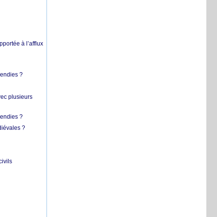
pportée à l’afflux
cendies ?
vec plusieurs
cendies ?
diévales ?
ivils