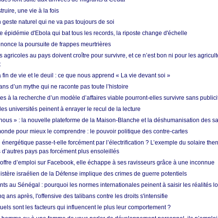
ruire, une vie à la fois
n geste naturel qui ne va pas toujours de soi
 épidémie d'Ebola qui bat tous les records, la riposte change d'échelle
nonce la poursuite de frappes meurtrières
s agricoles au pays doivent croître pour survivre, et ce n’est bon ni pour les agricul
t
in de vie et le deuil : ce que nous apprend « La vie devant soi »
ans d’un mythe qui ne raconte pas toute l’histoire
es à la recherche d’un modèle d’affaires viable pourront-elles survivre sans publici
les universités peinent à enrayer le recul de la lecture
i nous » : la nouvelle plateforme de la Maison-Blanche et la déshumanisation des s
onde pour mieux le comprendre : le pouvoir politique des contre-cartes
énergétique passe-t-elle forcément par l’électrification ? L’exemple du solaire th
d’autres pays pas forcément plus ensoleillés
offre d’emploi sur Facebook, elle échappe à ses ravisseurs grâce à une inconnue
istère israélien de la Défense implique des crimes de guerre potentiels
nts au Sénégal : pourquoi les normes internationales peinent à saisir les réalités l
q ans après, l'offensive des talibans contre les droits s'intensifie
quels sont les facteurs qui influencent le plus leur comportement ?