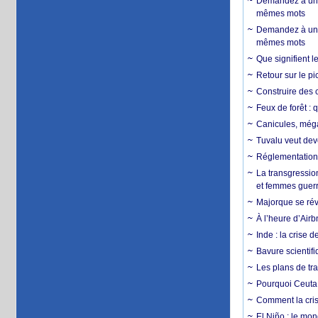
Demandez à un 
mêmes mots
Demandez à un 
mêmes mots
Que signifient l
Retour sur le p
Construire des c
Feux de forêt : 
Canicules, mégaf
Tuvalu veut dev
Réglementation c
La transgression
et femmes guerr
Majorque se révo
À l’heure d’Airb
Inde : la crise 
Bavure scientif
Les plans de tra
Pourquoi Ceuta 
Comment la crise
El Niño : le mon