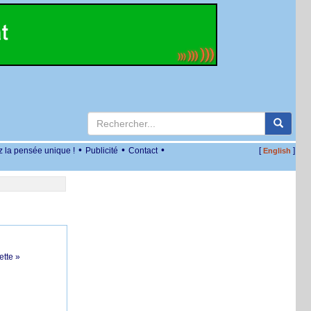
•
•
•
z la pensée unique !
Publicité
Contact
[
]
English
ette »