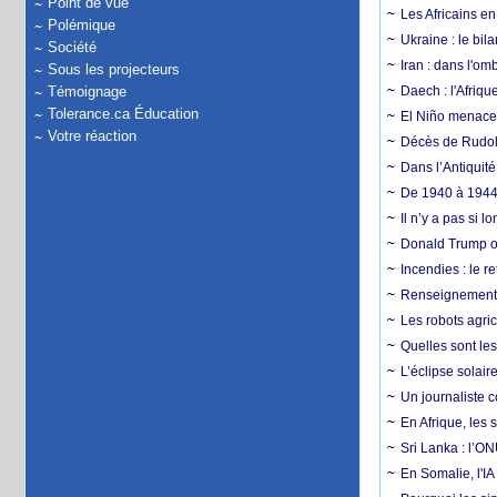
Point de vue
Les Africains en
Polémique
Ukraine : le bila
Société
Iran : dans l'om
Sous les projecteurs
Témoignage
Daech : l'Afriq
Tolerance.ca Éducation
El Niño menace d
Votre réaction
Décès de Rudolp
Dans l’Antiquité
De 1940 à 1944,
Il n’y a pas si 
Donald Trump ou
Incendies : le r
Renseignement :
Les robots agri
Quelles sont les 
L’éclipse solai
Un journaliste 
En Afrique, les 
Sri Lanka : l’ON
En Somalie, l'IA 