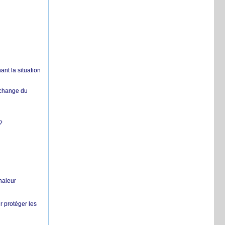
nt la situation
échange du
?
chaleur
r protéger les