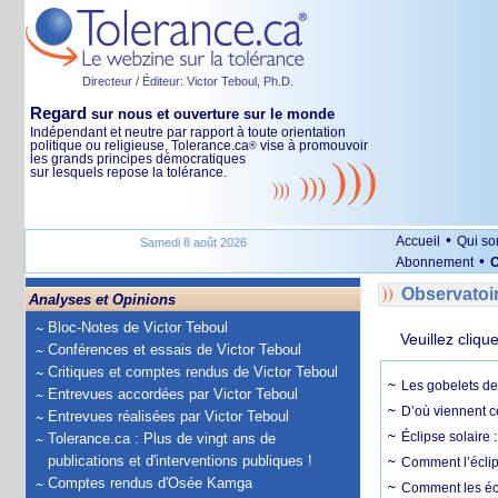
Directeur / Éditeur: Victor Teboul, Ph.D.
Regard
sur nous et ouverture sur le monde
Indépendant et neutre par rapport à toute orientation
politique ou religieuse, Tolerance.ca
vise à promouvoir
®
les grands principes démocratiques
sur lesquels repose la tolérance.
•
Accueil
Qui s
Samedi 8 août 2026
•
Abonnement
O
Observatoi
Analyses et Opinions
Bloc-Notes de Victor Teboul
Veuillez cliqu
Conférences et essais de Victor Teboul
Critiques et comptes rendus de Victor Teboul
Les gobelets de 
Entrevues accordées par Victor Teboul
D’où viennent c
Entrevues réalisées par Victor Teboul
Éclipse solaire :
Tolerance.ca : Plus de vingt ans de
publications et d'interventions publiques !
Comment l’éclips
Comptes rendus d'Osée Kamga
Comment les écl