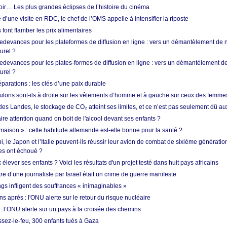
oir… Les plus grandes éclipses de l’histoire du cinéma
 d’une visite en RDC, le chef de l’OMS appelle à intensifier la riposte
s font flamber les prix alimentaires
 redevances pour les plateformes de diffusion en ligne : vers un démantèlement de 
urel ?
redevances pour les plates-formes de diffusion en ligne : vers un démantèlement de
urel ?
réparations : les clés d’une paix durable
utons sont-ils à droite sur les vêtements d’homme et à gauche sur ceux des femme
des Landes, le stockage de CO₂ atteint ses limites, et ce n’est pas seulement dû au
aire attention quand on boit de l'alcool devant ses enfants ?
 maison » : cette habitude allemande est-elle bonne pour la santé ?
le Japon et l’Italie peuvent-ils réussir leur avion de combat de sixième génération
res ont échoué ?
ever ses enfants ? Voici les résultats d'un projet testé dans huit pays africains
re d’une journaliste par Israël était un crime de guerre manifeste
ngs infligent des souffrances « inimaginables »
s après : l'ONU alerte sur le retour du risque nucléaire
 l’ONU alerte sur un pays à la croisée des chemins
ssez-le-feu, 300 enfants tués à Gaza