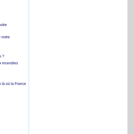
notre
 notre
s ?
x incendies
 là où la France