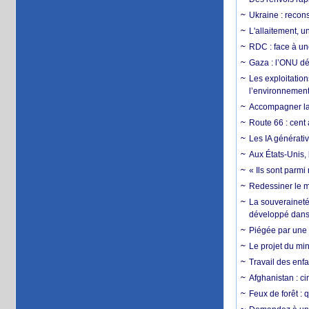
Ukraine : reconst
L'allaitement, u
RDC : face à une
Gaza : l’ONU dé
Les exploitation
l’environnemen
Accompagner la f
Route 66 : cent 
Les IA générativ
Aux États-Unis, 
« Ils sont parm
Redessiner le m
La souveraineté 
développé dans 
Piégée par une 
Le projet du min
Travail des enfa
Afghanistan : cin
Feux de forêt : 