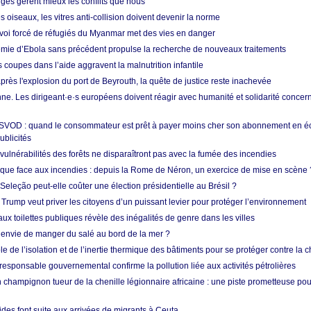
nges gèrent mieux les conflits que nous
s oiseaux, les vitres anti-collision doivent devenir la norme
envoi forcé de réfugiés du Myanmar met des vies en danger
mie d’Ebola sans précédent propulse la recherche de nouveaux traitements
s coupes dans l’aide aggravent la malnutrition infantile
après l'explosion du port de Beyrouth, la quête de justice reste inachevée
e. Les dirigeant·e·s européens doivent réagir avec humanité et solidarité concerna
 SVOD : quand le consommateur est prêt à payer moins cher son abonnement en 
ublicités
vulnérabilités des forêts ne disparaîtront pas avec la fumée des incendies
tique face aux incendies : depuis la Rome de Néron, un exercice de mise en scène 
 Seleção peut-elle coûter une élection présidentielle au Brésil ?
 Trump veut priver les citoyens d’un puissant levier pour protéger l’environnement
ux toilettes publiques révèle des inégalités de genre dans les villes
 envie de manger du salé au bord de la mer ?
ôle de l’isolation et de l’inertie thermique des bâtiments pour se protéger contre la 
esponsable gouvernemental confirme la pollution liée aux activités pétrolières
 champignon tueur de la chenille légionnaire africaine : une piste prometteuse pou
des font suite aux arrivées de migrants à Ceuta