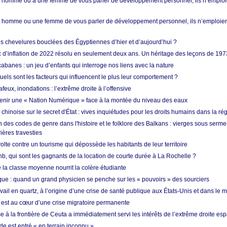
homme ou à une femme de vous parler de développement personnel, ils n’emploie
homme ou une femme de vous parler de développement personnel, ils n’emploiero
es chevelures bouclées des Égyptiennes d’hier et d’aujourd’hui ?
ic d’inflation de 2022 résolu en seulement deux ans. Un héritage des leçons de 197
abanes : un jeu d’enfants qui interroge nos liens avec la nature
quels sont les facteurs qui influencent le plus leur comportement ?
eux, inondations : l’extrême droite à l’offensive
enir une « Nation Numérique » face à la montée du niveau des eaux
hinoise sur le secret d'État : vives inquiétudes pour les droits humains dans la r
 des codes de genre dans l'histoire et le folklore des Balkans : vierges sous serment
ières travesties
lte contre un tourisme qui dépossède les habitants de leur territoire
nb, qui sont les gagnants de la location de courte durée à La Rochelle ?
de la classe moyenne nourrit la colère étudiante
ique : quand un grand physicien se penche sur les « pouvoirs » des sourciers
vail en quartz, à l’origine d’une crise de santé publique aux États-Unis et dans le
est au cœur d’une crise migratoire permanente
 à la frontière de Ceuta a immédiatement servi les intérêts de l’extrême droite es
de est entré « en terrain inconnu »