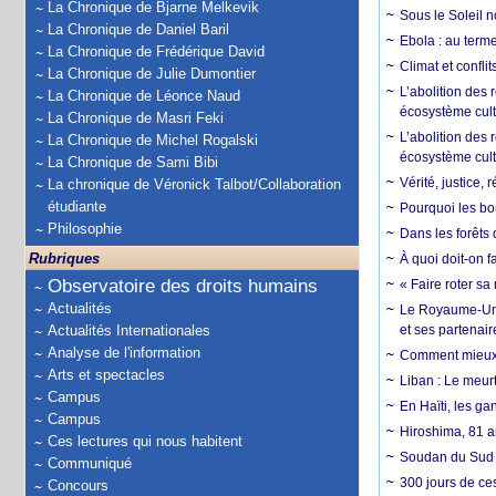
La Chronique de Bjarne Melkevik
Sous le Soleil n
La Chronique de Daniel Baril
Ebola : au terme
La Chronique de Frédérique David
Climat et conflit
La Chronique de Julie Dumontier
L’abolition des
La Chronique de Léonce Naud
écosystème cult
La Chronique de Masri Feki
L’abolition des 
La Chronique de Michel Rogalski
écosystème cult
La Chronique de Sami Bibi
Vérité, justice, 
La chronique de Véronick Talbot/Collaboration
étudiante
Pourquoi les bo
Philosophie
Dans les forêts 
Rubriques
À quoi doit-on f
Observatoire des droits humains
« Faire roter sa
Actualités
Le Royaume-Uni, 
Actualités Internationales
et ses partenai
Analyse de l'information
Comment mieux él
Arts et spectacles
Liban : Le meurt
Campus
En Haïti, les ga
Campus
Hiroshima, 81 an
Ces lectures qui nous habitent
Soudan du Sud :
Communiqué
300 jours de ce
Concours