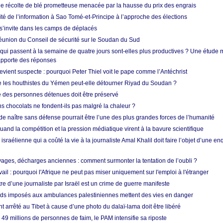
ne récolte de blé prometteuse menacée par la hausse du prix des engrais
rité de l’information à Sao Tomé-et-Principe à l’approche des élections
’invite dans les camps de déplacés
union du Conseil de sécurité sur le Soudan du Sud
 qui passent à la semaine de quatre jours sont-elles plus productives ? Une étude
apporte des réponses
vient suspecte : pourquoi Peter Thiel voit le pape comme l’Antéchrist
e les houthistes du Yémen peut-elle détourner Riyad du Soudan ?
e des personnes détenues doit être préservé
s chocolats ne fondent-ils pas malgré la chaleur ?
 de naître sans défense pourrait être l’une des plus grandes forces de l’humanité
quand la compétition et la pression médiatique virent à la bavure scientifique
 israélienne qui a coûté la vie à la journaliste Amal Khalil doit faire l’objet d’une e
ges, décharges anciennes : comment surmonter la tentation de l’oubli ?
vail : pourquoi l'Afrique ne peut pas miser uniquement sur l'emploi à l'étranger
re d’une journaliste par Israël est un crime de guerre manifeste
tards imposés aux ambulances palestiniennes mettent des vies en danger
nt arrêté au Tibet à cause d’une photo du dalaï-lama doit être libéré
49 millions de personnes de faim, le PAM intensifie sa riposte