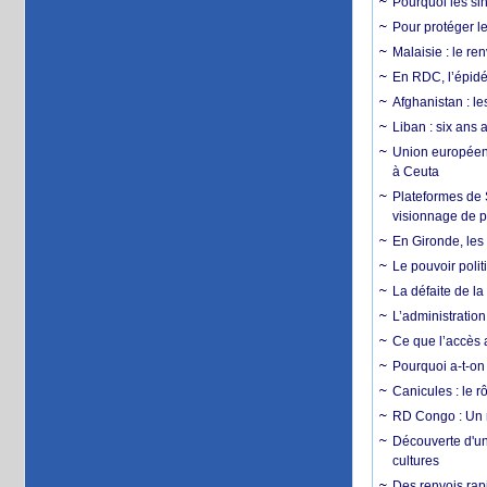
Pourquoi les si
Pour protéger le
Malaisie : le r
En RDC, l’épidé
Afghanistan : le
Liban : six ans 
Union européenn
à Ceuta
Plateformes de
visionnage de p
En Gironde, les 
Le pouvoir poli
La défaite de la
L’administration
Ce que l’accès a
Pourquoi a-t-on
Canicules : le r
RD Congo : Un r
Découverte d'un
cultures
Des renvois rapi