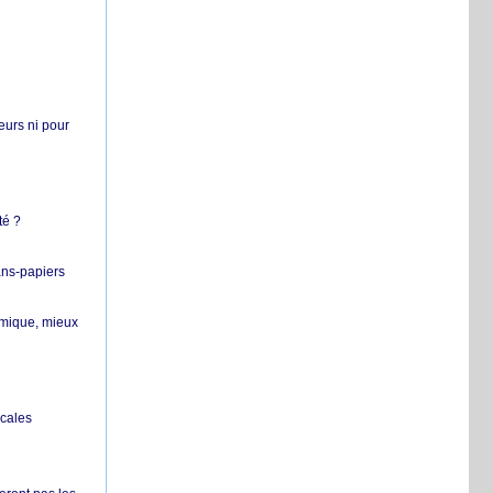
teurs ni pour
té ?
ans-papiers
ermique, mieux
ocales