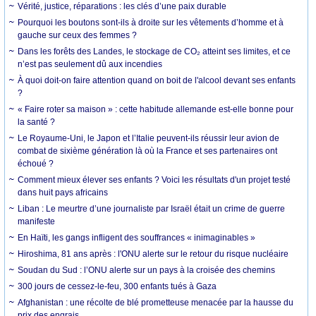
Vérité, justice, réparations : les clés d’une paix durable
Pourquoi les boutons sont-ils à droite sur les vêtements d’homme et à
gauche sur ceux des femmes ?
Dans les forêts des Landes, le stockage de CO₂ atteint ses limites, et ce
n’est pas seulement dû aux incendies
À quoi doit-on faire attention quand on boit de l'alcool devant ses enfants
?
« Faire roter sa maison » : cette habitude allemande est-elle bonne pour
la santé ?
Le Royaume-Uni, le Japon et l’Italie peuvent-ils réussir leur avion de
combat de sixième génération là où la France et ses partenaires ont
échoué ?
Comment mieux élever ses enfants ? Voici les résultats d'un projet testé
dans huit pays africains
Liban : Le meurtre d’une journaliste par Israël était un crime de guerre
manifeste
En Haïti, les gangs infligent des souffrances « inimaginables »
Hiroshima, 81 ans après : l'ONU alerte sur le retour du risque nucléaire
Soudan du Sud : l’ONU alerte sur un pays à la croisée des chemins
300 jours de cessez-le-feu, 300 enfants tués à Gaza
Afghanistan : une récolte de blé prometteuse menacée par la hausse du
prix des engrais