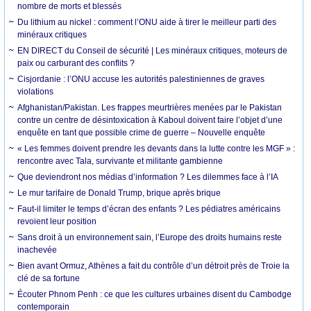
nombre de morts et blessés
Du lithium au nickel : comment l’ONU aide à tirer le meilleur parti des
minéraux critiques
EN DIRECT du Conseil de sécurité | Les minéraux critiques, moteurs de
paix ou carburant des conflits ?
Cisjordanie : l’ONU accuse les autorités palestiniennes de graves
violations
Afghanistan/Pakistan. Les frappes meurtrières menées par le Pakistan
contre un centre de désintoxication à Kaboul doivent faire l’objet d’une
enquête en tant que possible crime de guerre – Nouvelle enquête
« Les femmes doivent prendre les devants dans la lutte contre les MGF » :
rencontre avec Tala, survivante et militante gambienne
Que deviendront nos médias d’information ? Les dilemmes face à l’IA
Le mur tarifaire de Donald Trump, brique après brique
Faut-il limiter le temps d’écran des enfants ? Les pédiatres américains
revoient leur position
Sans droit à un environnement sain, l’Europe des droits humains reste
inachevée
Bien avant Ormuz, Athènes a fait du contrôle d’un détroit près de Troie la
clé de sa fortune
Écouter Phnom Penh : ce que les cultures urbaines disent du Cambodge
contemporain