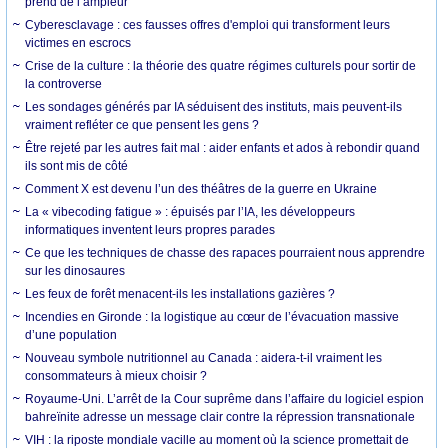
prend de l’ampleur
Cyberesclavage : ces fausses offres d'emploi qui transforment leurs
victimes en escrocs
Crise de la culture : la théorie des quatre régimes culturels pour sortir de
la controverse
Les sondages générés par IA séduisent des instituts, mais peuvent-ils
vraiment refléter ce que pensent les gens ?
Être rejeté par les autres fait mal : aider enfants et ados à rebondir quand
ils sont mis de côté
Comment X est devenu l’un des théâtres de la guerre en Ukraine
La « vibecoding fatigue » : épuisés par l’IA, les développeurs
informatiques inventent leurs propres parades
Ce que les techniques de chasse des rapaces pourraient nous apprendre
sur les dinosaures
Les feux de forêt menacent-ils les installations gazières ?
Incendies en Gironde : la logistique au cœur de l’évacuation massive
d’une population
Nouveau symbole nutritionnel au Canada : aidera-t-il vraiment les
consommateurs à mieux choisir ?
Royaume-Uni. L’arrêt de la Cour suprême dans l’affaire du logiciel espion
bahreïnite adresse un message clair contre la répression transnationale
VIH : la riposte mondiale vacille au moment où la science promettait de