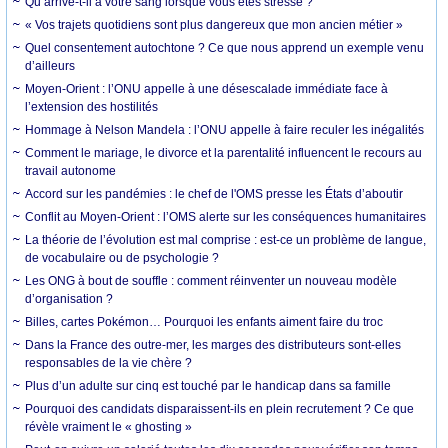
Qu’arrive-t-il à votre sang lorsque vous êtes stressé ?
« Vos trajets quotidiens sont plus dangereux que mon ancien métier »
Quel consentement autochtone ? Ce que nous apprend un exemple venu
d’ailleurs
Moyen-Orient : l’ONU appelle à une désescalade immédiate face à
l’extension des hostilités
Hommage à Nelson Mandela : l’ONU appelle à faire reculer les inégalités
Comment le mariage, le divorce et la parentalité influencent le recours au
travail autonome
Accord sur les pandémies : le chef de l'OMS presse les États d’aboutir
Conflit au Moyen-Orient : l’OMS alerte sur les conséquences humanitaires
La théorie de l’évolution est mal comprise : est-ce un problème de langue,
de vocabulaire ou de psychologie ?
Les ONG à bout de souffle : comment réinventer un nouveau modèle
d’organisation ?
Billes, cartes Pokémon… Pourquoi les enfants aiment faire du troc
Dans la France des outre-mer, les marges des distributeurs sont-elles
responsables de la vie chère ?
Plus d’un adulte sur cinq est touché par le handicap dans sa famille
Pourquoi des candidats disparaissent-ils en plein recrutement ? Ce que
révèle vraiment le « ghosting »