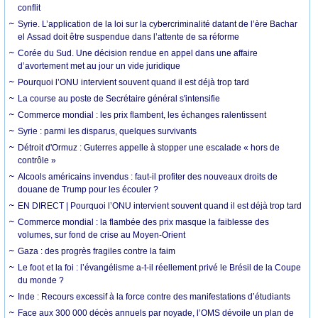
conflit
Syrie. L’application de la loi sur la cybercriminalité datant de l’ère Bachar
el Assad doit être suspendue dans l’attente de sa réforme
Corée du Sud. Une décision rendue en appel dans une affaire
d’avortement met au jour un vide juridique
Pourquoi l’ONU intervient souvent quand il est déjà trop tard
La course au poste de Secrétaire général s'intensifie
Commerce mondial : les prix flambent, les échanges ralentissent
Syrie : parmi les disparus, quelques survivants
Détroit d'Ormuz : Guterres appelle à stopper une escalade « hors de
contrôle »
Alcools américains invendus : faut-il profiter des nouveaux droits de
douane de Trump pour les écouler ?
EN DIRECT | Pourquoi l’ONU intervient souvent quand il est déjà trop tard
Commerce mondial : la flambée des prix masque la faiblesse des
volumes, sur fond de crise au Moyen-Orient
Gaza : des progrès fragiles contre la faim
Le foot et la foi : l’évangélisme a-t-il réellement privé le Brésil de la Coupe
du monde ?
Inde : Recours excessif à la force contre des manifestations d’étudiants
Face aux 300 000 décès annuels par noyade, l’OMS dévoile un plan de