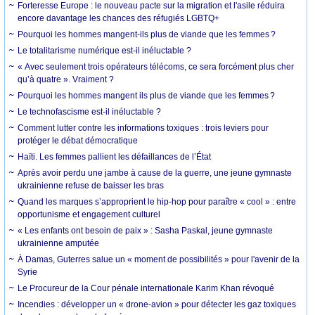
Forteresse Europe : le nouveau pacte sur la migration et l'asile réduira
encore davantage les chances des réfugiés LGBTQ+
Pourquoi les hommes mangent-ils plus de viande que les femmes ?
Le totalitarisme numérique est-il inéluctable ?
« Avec seulement trois opérateurs télécoms, ce sera forcément plus cher
qu’à quatre ». Vraiment ?
Pourquoi les hommes mangent ils plus de viande que les femmes ?
Le technofascisme est-il inéluctable ?
Comment lutter contre les informations toxiques : trois leviers pour
protéger le débat démocratique
Haïti. Les femmes pallient les défaillances de l’État
Après avoir perdu une jambe à cause de la guerre, une jeune gymnaste
ukrainienne refuse de baisser les bras
Quand les marques s’approprient le hip-hop pour paraître « cool » : entre
opportunisme et engagement culturel
« Les enfants ont besoin de paix » : Sasha Paskal, jeune gymnaste
ukrainienne amputée
À Damas, Guterres salue un « moment de possibilités » pour l'avenir de la
Syrie
Le Procureur de la Cour pénale internationale Karim Khan révoqué
Incendies : développer un « drone-avion » pour détecter les gaz toxiques