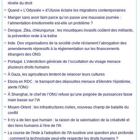
révèle du droit
Quand « L’Odyssée » d’Ulysse éclaire les migrations contemporaines
Manger sans avoir faim parce qu’on passe une mauvaise journée :
l’alimentation émotionnelle est-elle un problème ?
Dengue, Zika, chikungunya : les moustiques invasifs coûtent des milliards,
la prévention reste à la traîne
Inde. Des organisations de la société civile réclament l’abrogation des
amendements répressifs à la réglementation sur les financements
étrangers des ONG
Portugal. L’interdiction générale de l’occultation du visage menace
plusieurs droits humains
À Gaza, les agriculteurs tentent de relancer leurs cultures
Ebola en RDC : le transport des dépouilles menace d'étendre l'épidémie,
alerte l'ONU
À Shanghai, le chef de l’ONU refuse qu’une poignée de puissances fasse
main basse sur l’IA
Moyen-Orient : les infrastructures civiles, nouveau champ de bataille du
conflit
Il n'y a de lien que humain : la raison de la valorisation de la créativité et
des liens humains à l'ère de l'IA
La course de l'Inde à l'adoption de l'IA soulève une question plus profonde
: comment la technologie peut-elle respecter les droits humains ?