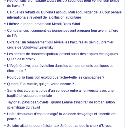
Peut-on suivre un salarié toutes les dix secondes pour vérifier son temps
de travail ?
Ce que les retraits du Burkina Faso, du Mali et du Niger de la Cour pénale
internationale révèlent de la diffusion autoritaire
Libérez le rappeur marocain Mehdi Black Wind
Compétences : comment les jeunes peuvent préparer leur avenir à l’ère
de l’IA
Ukraine : un remaniement qui révèle les fractures au sein du premier
cercle de Volodymyr Zelensky
Les centres de données spatiaux posent aussi des risques écologiques.
Qu’en dit le droit ?
L’IA générative, une révolution dans les comportements politiques et
électoraux ?
Pourquoi la transition écologique fâche-t-elle les campagnes ?
Quand l’État vacille, qui gouverne encore ?
Santé des étudiants : plus d’un sur deux entre à l’université avec une
fragilité physique ou mentale
Taylor au pays des Soviets : quand Lénine s'inspirait de l'organisation
scientifique du travail
Haïti : des lueurs d’espoir malgré la violence des gangs et l’incertitude
politique
Se faire attacher pour résister aux Sirènes : ce que le choix d’Ulysse