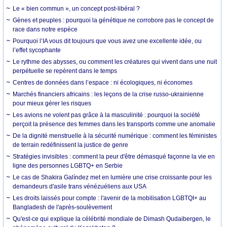
Le « bien commun », un concept post-libéral ?
Gènes et peuples : pourquoi la génétique ne corrobore pas le concept de
race dans notre espèce
Pourquoi l’IA vous dit toujours que vous avez une excellente idée, ou
l’effet sycophante
Le rythme des abysses, ou comment les créatures qui vivent dans une nuit
perpétuelle se repèrent dans le temps
Centres de données dans l’espace : ni écologiques, ni économes
Marchés financiers africains : les leçons de la crise russo-ukrainienne
pour mieux gérer les risques
Les avions ne volent pas grâce à la masculinité : pourquoi la société
perçoit la présence des femmes dans les transports comme une anomalie
De la dignité menstruelle à la sécurité numérique : comment les féministes
de terrain redéfinissent la justice de genre
Stratégies invisibles : comment la peur d'être démasqué façonne la vie en
ligne des personnes LGBTQ+ en Serbie
Le cas de Shakira Galíndez met en lumière une crise croissante pour les
demandeurs d'asile trans vénézuéliens aux USA
Les droits laissés pour compte : l'avenir de la mobilisation LGBTQI+ au
Bangladesh de l'après-soulèvement
Qu'est-ce qui explique la célébrité mondiale de Dimash Qudaibergen, le