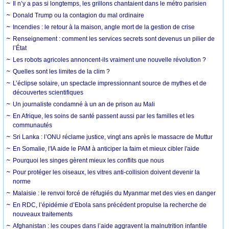
Il n’y a pas si longtemps, les grillons chantaient dans le métro parisien
Donald Trump ou la contagion du mal ordinaire
Incendies : le retour à la maison, angle mort de la gestion de crise
Renseignement : comment les services secrets sont devenus un pilier de
l’État
Les robots agricoles annoncent-ils vraiment une nouvelle révolution ?
Quelles sont les limites de la clim ?
L’éclipse solaire, un spectacle impressionnant source de mythes et de
découvertes scientifiques
Un journaliste condamné à un an de prison au Mali
En Afrique, les soins de santé passent aussi par les familles et les
communautés
Sri Lanka : l’ONU réclame justice, vingt ans après le massacre de Muttur
En Somalie, l'IA aide le PAM à anticiper la faim et mieux cibler l'aide
Pourquoi les singes gèrent mieux les conflits que nous
Pour protéger les oiseaux, les vitres anti-collision doivent devenir la
norme
Malaisie : le renvoi forcé de réfugiés du Myanmar met des vies en danger
En RDC, l’épidémie d’Ebola sans précédent propulse la recherche de
nouveaux traitements
Afghanistan : les coupes dans l’aide aggravent la malnutrition infantile