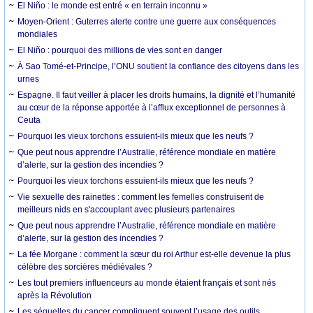
El Niño : le monde est entré « en terrain inconnu »
Moyen-Orient : Guterres alerte contre une guerre aux conséquences
mondiales
El Niño : pourquoi des millions de vies sont en danger
À Sao Tomé-et-Principe, l’ONU soutient la confiance des citoyens dans les
urnes
Espagne. Il faut veiller à placer les droits humains, la dignité et l’humanité
au cœur de la réponse apportée à l’afflux exceptionnel de personnes à
Ceuta
Pourquoi les vieux torchons essuient-ils mieux que les neufs ?
Que peut nous apprendre l’Australie, référence mondiale en matière
d’alerte, sur la gestion des incendies ?
Pourquoi les vieux torchons essuient-ils mieux que les neufs ?
Vie sexuelle des rainettes : comment les femelles construisent de
meilleurs nids en s'accouplant avec plusieurs partenaires
Que peut nous apprendre l’Australie, référence mondiale en matière
d’alerte, sur la gestion des incendies ?
La fée Morgane : comment la sœur du roi Arthur est-elle devenue la plus
célèbre des sorcières médiévales ?
Les tout premiers influenceurs au monde étaient français et sont nés
après la Révolution
Les séquelles du cancer compliquent souvent l’usage des outils