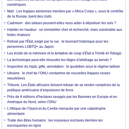
numériques
Mali : Les frappes aériennes menées par « Africa Corps », sous le contrôle
de la Russie, tuent des civils
Cadmium : des laitues peuvent-elles nous aider à dépolluer les sols ?
Habiter en hauteur : un immobilier cher et recherché, mais vulnérable aux
fortes chaleurs
Refusé par l'État, exigé par la rue : le tournant historique pour les
personnes LGBTQ+ au Japon
Les éclats de la mémoire et la tentative de coup d'État à Trinité-et-Tobago
La technologie peut-elle résoudre les litiges d'arbitrage au kendo ?
Inspection du hijab, gifle, arrestation : le quotidien sous le régime taliban
Ukraine : le chef de l’ONU condamne de nouvelles frappes russes
meurtrières
Tribune. Les États africains doivent refuser de se rendre complices de la
politique américaine d’expulsions de force
Près de 6 millions d'hectares ravagés par les flammes en Europe et en
Amérique du Nord, selon l'ONU
L’Afrique de l’Ouest et du Centre menacée par une catastrophe
alimentaire
Traite des êtres humains : les nouveaux esclaves derrière les
escroqueries en ligne