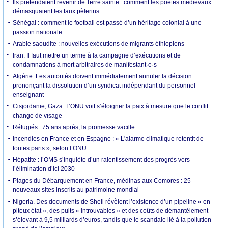
Ils prétendaient revenir de Terre sainte : comment les poètes médiévaux
démasquaient les faux pèlerins
Sénégal : comment le football est passé d’un héritage colonial à une
passion nationale
Arabie saoudite : nouvelles exécutions de migrants éthiopiens
Iran. Il faut mettre un terme à la campagne d’exécutions et de
condamnations à mort arbitraires de manifestant·e·s
Algérie. Les autorités doivent immédiatement annuler la décision
prononçant la dissolution d’un syndicat indépendant du personnel
enseignant
Cisjordanie, Gaza : l’ONU voit s’éloigner la paix à mesure que le conflit
change de visage
Réfugiés : 75 ans après, la promesse vacille
Incendies en France et en Espagne : « L'alarme climatique retentit de
toutes parts », selon l’ONU
Hépatite : l’OMS s’inquiète d’un ralentissement des progrès vers
l’élimination d’ici 2030
Plages du Débarquement en France, médinas aux Comores : 25
nouveaux sites inscrits au patrimoine mondial
Nigeria. Des documents de Shell révèlent l’existence d’un pipeline « en
piteux état », des puits « introuvables » et des coûts de démantèlement
s’élevant à 9,5 milliards d’euros, tandis que le scandale lié à la pollution