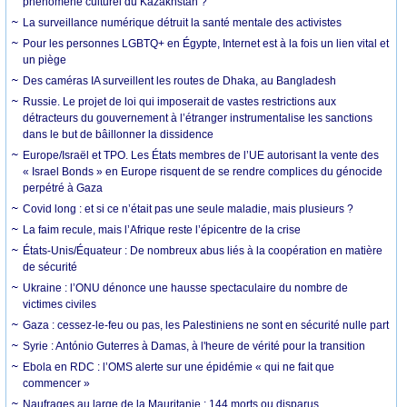
phénomène culturel du Kazakhstan ?
La surveillance numérique détruit la santé mentale des activistes
Pour les personnes LGBTQ+ en Égypte, Internet est à la fois un lien vital et
un piège
Des caméras IA surveillent les routes de Dhaka, au Bangladesh
Russie. Le projet de loi qui imposerait de vastes restrictions aux
détracteurs du gouvernement à l’étranger instrumentalise les sanctions
dans le but de bâillonner la dissidence
Europe/Israël et TPO. Les États membres de l’UE autorisant la vente des
« Israel Bonds » en Europe risquent de se rendre complices du génocide
perpétré à Gaza
Covid long : et si ce n’était pas une seule maladie, mais plusieurs ?
La faim recule, mais l’Afrique reste l’épicentre de la crise
États-Unis/Équateur : De nombreux abus liés à la coopération en matière
de sécurité
Ukraine : l’ONU dénonce une hausse spectaculaire du nombre de
victimes civiles
Gaza : cessez-le-feu ou pas, les Palestiniens ne sont en sécurité nulle part
Syrie : António Guterres à Damas, à l'heure de vérité pour la transition
Ebola en RDC : l’OMS alerte sur une épidémie « qui ne fait que
commencer »
Naufrages au large de la Mauritanie : 144 morts ou disparus