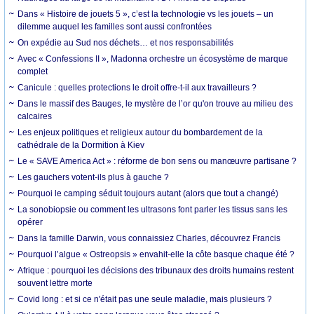
Dans « Histoire de jouets 5 », c’est la technologie vs les jouets – un
dilemme auquel les familles sont aussi confrontées
On expédie au Sud nos déchets… et nos responsabilités
Avec « Confessions II », Madonna orchestre un écosystème de marque
complet
Canicule : quelles protections le droit offre-t-il aux travailleurs ?
Dans le massif des Bauges, le mystère de l’or qu'on trouve au milieu des
calcaires
Les enjeux politiques et religieux autour du bombardement de la
cathédrale de la Dormition à Kiev
Le « SAVE America Act » : réforme de bon sens ou manœuvre partisane ?
Les gauchers votent-ils plus à gauche ?
Pourquoi le camping séduit toujours autant (alors que tout a changé)
La sonobiopsie ou comment les ultrasons font parler les tissus sans les
opérer
Dans la famille Darwin, vous connaissiez Charles, découvrez Francis
Pourquoi l’algue « Ostreopsis » envahit-elle la côte basque chaque été ?
Afrique : pourquoi les décisions des tribunaux des droits humains restent
souvent lettre morte
Covid long : et si ce n'était pas une seule maladie, mais plusieurs ?