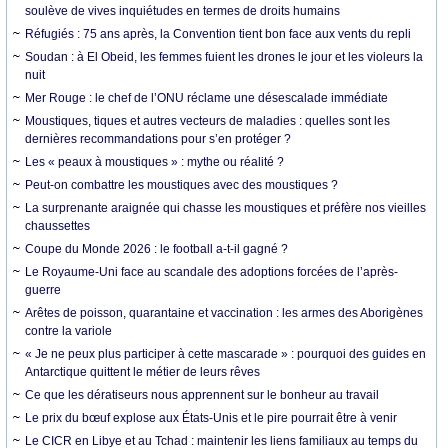
soulève de vives inquiétudes en termes de droits humains
Réfugiés : 75 ans après, la Convention tient bon face aux vents du repli
Soudan : à El Obeid, les femmes fuient les drones le jour et les violeurs la
nuit
Mer Rouge : le chef de l’ONU réclame une désescalade immédiate
Moustiques, tiques et autres vecteurs de maladies : quelles sont les
dernières recommandations pour s’en protéger ?
Les « peaux à moustiques » : mythe ou réalité ?
Peut-on combattre les moustiques avec des moustiques ?
La surprenante araignée qui chasse les moustiques et préfère nos vieilles
chaussettes
Coupe du Monde 2026 : le football a-t-il gagné ?
Le Royaume-Uni face au scandale des adoptions forcées de l’après-
guerre
Arêtes de poisson, quarantaine et vaccination : les armes des Aborigènes
contre la variole
« Je ne peux plus participer à cette mascarade » : pourquoi des guides en
Antarctique quittent le métier de leurs rêves
Ce que les dératiseurs nous apprennent sur le bonheur au travail
Le prix du bœuf explose aux États-Unis et le pire pourrait être à venir
Le CICR en Libye et au Tchad : maintenir les liens familiaux au temps du