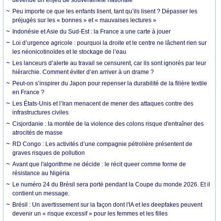
Peu importe ce que les enfants lisent, tant qu’ils lisent ? Dépasser les
préjugés sur les « bonnes » et « mauvaises lectures »
Indonésie et Asie du Sud-Est : la France a une carte à jouer
Loi d’urgence agricole : pourquoi la droite et le centre ne lâchent rien sur
les néonicotinoïdes et le stockage de l’eau
Les lanceurs d’alerte au travail se censurent, car ils sont ignorés par leur
hiérarchie. Comment éviter d’en arriver à un drame ?
Peut-on s’inspirer du Japon pour repenser la durabilité de la filière textile
en France ?
Les États-Unis et l’Iran menacent de mener des attaques contre des
infrastructures civiles
Cisjordanie : la montée de la violence des colons risque d'entraîner des
atrocités de masse
RD Congo : Les activités d’une compagnie pétrolière présentent de
graves risques de pollution
Avant que l'algorithme ne décide : le récit queer comme forme de
résistance au Nigéria
Le numéro 24 du Brésil sera porté pendant la Coupe du monde 2026. Et il
contient un message.
Brésil : Un avertissement sur la façon dont l'IA et les deepfakes peuvent
devenir un « risque excessif » pour les femmes et les filles