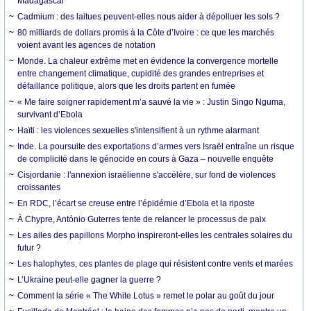
Madagascar
Cadmium : des laitues peuvent-elles nous aider à dépolluer les sols ?
80 milliards de dollars promis à la Côte d’Ivoire : ce que les marchés
voient avant les agences de notation
Monde. La chaleur extrême met en évidence la convergence mortelle
entre changement climatique, cupidité des grandes entreprises et
défaillance politique, alors que les droits partent en fumée
« Me faire soigner rapidement m’a sauvé la vie » : Justin Singo Nguma,
survivant d’Ebola
Haïti : les violences sexuelles s'intensifient à un rythme alarmant
Inde. La poursuite des exportations d’armes vers Israël entraîne un risque
de complicité dans le génocide en cours à Gaza – nouvelle enquête
Cisjordanie : l'annexion israélienne s'accélère, sur fond de violences
croissantes
En RDC, l’écart se creuse entre l’épidémie d’Ebola et la riposte
À Chypre, António Guterres tente de relancer le processus de paix
Les ailes des papillons Morpho inspireront-elles les centrales solaires du
futur ?
Les halophytes, ces plantes de plage qui résistent contre vents et marées
L’Ukraine peut-elle gagner la guerre ?
Comment la série « The White Lotus » remet le polar au goût du jour