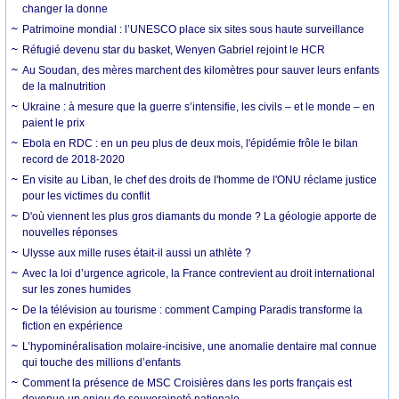
changer la donne
Patrimoine mondial : l’UNESCO place six sites sous haute surveillance
Réfugié devenu star du basket, Wenyen Gabriel rejoint le HCR
Au Soudan, des mères marchent des kilomètres pour sauver leurs enfants
de la malnutrition
Ukraine : à mesure que la guerre s’intensifie, les civils – et le monde – en
paient le prix
Ebola en RDC : en un peu plus de deux mois, l'épidémie frôle le bilan
record de 2018-2020
En visite au Liban, le chef des droits de l'homme de l'ONU réclame justice
pour les victimes du conflit
D'où viennent les plus gros diamants du monde ? La géologie apporte de
nouvelles réponses
Ulysse aux mille ruses était-il aussi un athlète ?
Avec la loi d’urgence agricole, la France contrevient au droit international
sur les zones humides
De la télévision au tourisme : comment Camping Paradis transforme la
fiction en expérience
L’hypominéralisation molaire-incisive, une anomalie dentaire mal connue
qui touche des millions d’enfants
Comment la présence de MSC Croisières dans les ports français est
devenue un enjeu de souveraineté nationale