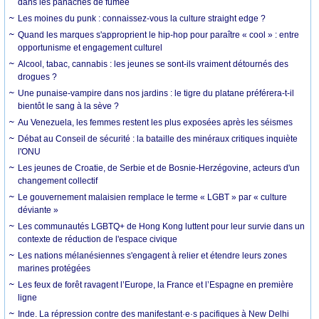
dans les panaches de fumée
Les moines du punk : connaissez-vous la culture straight edge ?
Quand les marques s'approprient le hip-hop pour paraître « cool » : entre
opportunisme et engagement culturel
Alcool, tabac, cannabis : les jeunes se sont-ils vraiment détournés des
drogues ?
Une punaise-vampire dans nos jardins : le tigre du platane préférera-t-il
bientôt le sang à la sève ?
Au Venezuela, les femmes restent les plus exposées après les séismes
Débat au Conseil de sécurité : la bataille des minéraux critiques inquiète
l'ONU
Les jeunes de Croatie, de Serbie et de Bosnie-Herzégovine, acteurs d'un
changement collectif
Le gouvernement malaisien remplace le terme « LGBT » par « culture
déviante »
Les communautés LGBTQ+ de Hong Kong luttent pour leur survie dans un
contexte de réduction de l'espace civique
Les nations mélanésiennes s'engagent à relier et étendre leurs zones
marines protégées
Les feux de forêt ravagent l’Europe, la France et l’Espagne en première
ligne
Inde. La répression contre des manifestant·e·s pacifiques à New Delhi