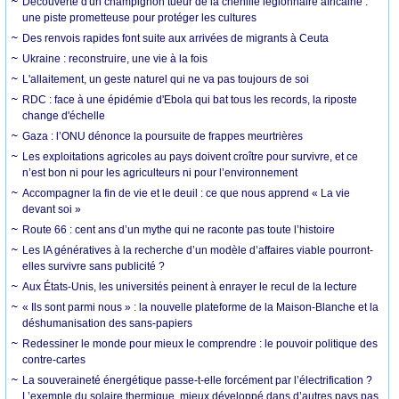
Découverte d'un champignon tueur de la chenille légionnaire africaine :
une piste prometteuse pour protéger les cultures
Des renvois rapides font suite aux arrivées de migrants à Ceuta
Ukraine : reconstruire, une vie à la fois
L'allaitement, un geste naturel qui ne va pas toujours de soi
RDC : face à une épidémie d'Ebola qui bat tous les records, la riposte
change d'échelle
Gaza : l’ONU dénonce la poursuite de frappes meurtrières
Les exploitations agricoles au pays doivent croître pour survivre, et ce
n’est bon ni pour les agriculteurs ni pour l’environnement
Accompagner la fin de vie et le deuil : ce que nous apprend « La vie
devant soi »
Route 66 : cent ans d’un mythe qui ne raconte pas toute l’histoire
Les IA génératives à la recherche d’un modèle d’affaires viable pourront-
elles survivre sans publicité ?
Aux États-Unis, les universités peinent à enrayer le recul de la lecture
« Ils sont parmi nous » : la nouvelle plateforme de la Maison-Blanche et la
déshumanisation des sans-papiers
Redessiner le monde pour mieux le comprendre : le pouvoir politique des
contre-cartes
La souveraineté énergétique passe-t-elle forcément par l’électrification ?
L’exemple du solaire thermique, mieux développé dans d’autres pays pas