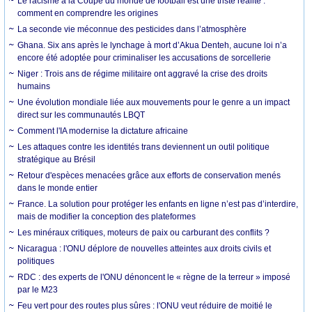
Le racisme à la Coupe du monde de football est une triste réalité :
comment en comprendre les origines
La seconde vie méconnue des pesticides dans l’atmosphère
Ghana. Six ans après le lynchage à mort d’Akua Denteh, aucune loi n’a
encore été adoptée pour criminaliser les accusations de sorcellerie
Niger : Trois ans de régime militaire ont aggravé la crise des droits
humains
Une évolution mondiale liée aux mouvements pour le genre a un impact
direct sur les communautés LBQT
Comment l'IA modernise la dictature africaine
Les attaques contre les identités trans deviennent un outil politique
stratégique au Brésil
Retour d'espèces menacées grâce aux efforts de conservation menés
dans le monde entier
France. La solution pour protéger les enfants en ligne n’est pas d’interdire,
mais de modifier la conception des plateformes
Les minéraux critiques, moteurs de paix ou carburant des conflits ?
Nicaragua : l'ONU déplore de nouvelles atteintes aux droits civils et
politiques
RDC : des experts de l'ONU dénoncent le « règne de la terreur » imposé
par le M23
Feu vert pour des routes plus sûres : l'ONU veut réduire de moitié le