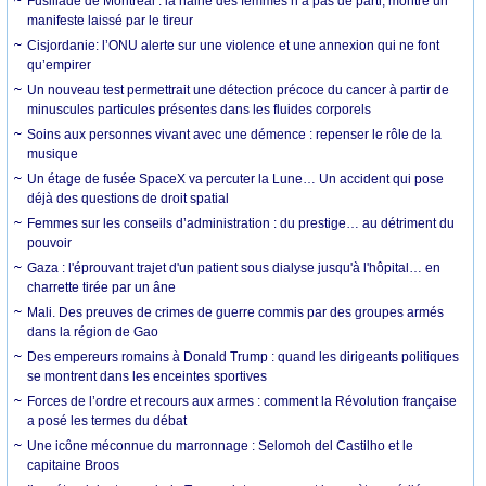
Fusillade de Montréal : la haine des femmes n’a pas de parti, montre un
manifeste laissé par le tireur
Cisjordanie: l’ONU alerte sur une violence et une annexion qui ne font
qu’empirer
Un nouveau test permettrait une détection précoce du cancer à partir de
minuscules particules présentes dans les fluides corporels
Soins aux personnes vivant avec une démence : repenser le rôle de la
musique
Un étage de fusée SpaceX va percuter la Lune… Un accident qui pose
déjà des questions de droit spatial
Femmes sur les conseils d’administration : du prestige… au détriment du
pouvoir
Gaza : l'éprouvant trajet d'un patient sous dialyse jusqu'à l'hôpital… en
charrette tirée par un âne
Mali. Des preuves de crimes de guerre commis par des groupes armés
dans la région de Gao
Des empereurs romains à Donald Trump : quand les dirigeants politiques
se montrent dans les enceintes sportives
Forces de l’ordre et recours aux armes : comment la Révolution française
a posé les termes du débat
Une icône méconnue du marronnage : Selomoh del Castilho et le
capitaine Broos