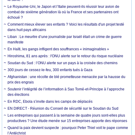
Le Royaume-Uni, le Japon et l’Italie peuvent-ils réussir leur avion de
combat de sixième génération là où la France et ses partenaires ont
échoué ?
Comment mieux élever ses enfants ? Voici les résultats d'un projet testé
dans huit pays africains
Liban : Le meurtre d’une journaliste par Israël était un crime de guerre
manifeste
En Haïti, les gangs infligent des souffrances « inimaginables »
Hiroshima, 81 ans après : l'ONU alerte sur le retour du risque nucléaire
Soudan du Sud : l’ONU alerte sur un pays à la croisée des chemins
300 jours de cessez-le-feu, 300 enfants tués à Gaza
Afghanistan : une récolte de blé prometteuse menacée par la hausse du
prix des engrais
Soutenir l’intégrité de l’information à Sao Tomé-et-Principe à l’approche
des élections
En RDC, Ebola s’invite dans les camps de déplacés
EN DIRECT - Réunion du Conseil de sécurité sur le Soudan du Sud
Les entreprises qui passent à la semaine de quatre jours sont-elles plus
productives ? Une étude menée sur 15 entreprises apporte des réponses
Quand la paix devient suspecte : pourquoi Peter Thiel voit le pape comme
l’Antéchrist