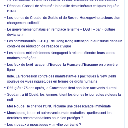
Débat au Conseil de sécurité : la bataille des minéraux critiques inquiète
l'ONU
Les jeunes de Croatie, de Serbie et de Bosnie-Herzégovine, acteurs d'un
changement collectif
Le gouvernement malaisien remplace le terme « LGBT » par « culture
déviante »
Les communautés LGBTQ+ de Hong Kong luttent pour leur survie dans un
contexte de réduction de l'espace civique
Les nations mélanésiennes s'engagent à relier et étendre leurs zones
marines protégées
Les feux de forêt ravagent l’Europe, la France et l’Espagne en première
ligne
Inde. La répression contre des manifestant·e·s pacifiques à New Delhi
soulève de vives inquiétudes en termes de droits humains
Réfugiés : 75 ans après, la Convention tient bon face aux vents du repli
Soudan : à El Obeid, les femmes fuient les drones le jour et les violeurs la
nuit
Mer Rouge : le chef de l’ONU réclame une désescalade immédiate
Moustiques, tiques et autres vecteurs de maladies : quelles sont les
dernières recommandations pour s’en protéger ?
Les « peaux à moustiques » : mythe ou réalité ?