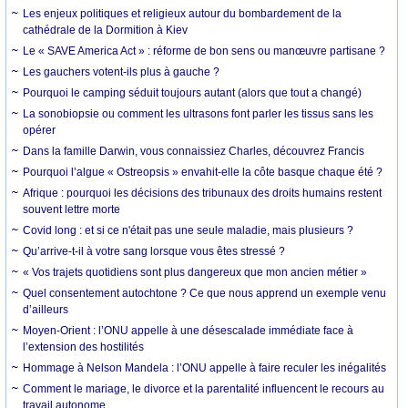
Les enjeux politiques et religieux autour du bombardement de la
cathédrale de la Dormition à Kiev
Le « SAVE America Act » : réforme de bon sens ou manœuvre partisane ?
Les gauchers votent-ils plus à gauche ?
Pourquoi le camping séduit toujours autant (alors que tout a changé)
La sonobiopsie ou comment les ultrasons font parler les tissus sans les
opérer
Dans la famille Darwin, vous connaissiez Charles, découvrez Francis
Pourquoi l’algue « Ostreopsis » envahit-elle la côte basque chaque été ?
Afrique : pourquoi les décisions des tribunaux des droits humains restent
souvent lettre morte
Covid long : et si ce n'était pas une seule maladie, mais plusieurs ?
Qu’arrive-t-il à votre sang lorsque vous êtes stressé ?
« Vos trajets quotidiens sont plus dangereux que mon ancien métier »
Quel consentement autochtone ? Ce que nous apprend un exemple venu
d’ailleurs
Moyen-Orient : l’ONU appelle à une désescalade immédiate face à
l’extension des hostilités
Hommage à Nelson Mandela : l’ONU appelle à faire reculer les inégalités
Comment le mariage, le divorce et la parentalité influencent le recours au
travail autonome