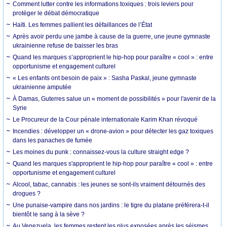
Comment lutter contre les informations toxiques : trois leviers pour
protéger le débat démocratique
Haïti. Les femmes pallient les défaillances de l’État
Après avoir perdu une jambe à cause de la guerre, une jeune gymnaste
ukrainienne refuse de baisser les bras
Quand les marques s’approprient le hip-hop pour paraître « cool » : entre
opportunisme et engagement culturel
« Les enfants ont besoin de paix » : Sasha Paskal, jeune gymnaste
ukrainienne amputée
À Damas, Guterres salue un « moment de possibilités » pour l'avenir de la
Syrie
Le Procureur de la Cour pénale internationale Karim Khan révoqué
Incendies : développer un « drone-avion » pour détecter les gaz toxiques
dans les panaches de fumée
Les moines du punk : connaissez-vous la culture straight edge ?
Quand les marques s'approprient le hip-hop pour paraître « cool » : entre
opportunisme et engagement culturel
Alcool, tabac, cannabis : les jeunes se sont-ils vraiment détournés des
drogues ?
Une punaise-vampire dans nos jardins : le tigre du platane préférera-t-il
bientôt le sang à la sève ?
Au Venezuela, les femmes restent les plus exposées après les séismes