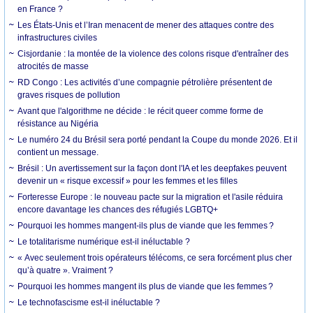
en France ?
Les États-Unis et l’Iran menacent de mener des attaques contre des
infrastructures civiles
Cisjordanie : la montée de la violence des colons risque d'entraîner des
atrocités de masse
RD Congo : Les activités d’une compagnie pétrolière présentent de
graves risques de pollution
Avant que l'algorithme ne décide : le récit queer comme forme de
résistance au Nigéria
Le numéro 24 du Brésil sera porté pendant la Coupe du monde 2026. Et il
contient un message.
Brésil : Un avertissement sur la façon dont l'IA et les deepfakes peuvent
devenir un « risque excessif » pour les femmes et les filles
Forteresse Europe : le nouveau pacte sur la migration et l'asile réduira
encore davantage les chances des réfugiés LGBTQ+
Pourquoi les hommes mangent-ils plus de viande que les femmes ?
Le totalitarisme numérique est-il inéluctable ?
« Avec seulement trois opérateurs télécoms, ce sera forcément plus cher
qu’à quatre ». Vraiment ?
Pourquoi les hommes mangent ils plus de viande que les femmes ?
Le technofascisme est-il inéluctable ?