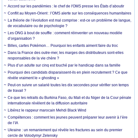
Accord sur les pandémies : le chef de l'OMS presse les États d’aboutir
Conflit au Moyen-Orient : l’OMS alerte sur les conséquences humanitaires
La théorie de l’évolution est mal comprise : est-ce un problème de langue,
de vocabulaire ou de psychologie ?
Les ONG à bout de souffle : comment réinventer un nouveau modèle
d’organisation ?
Billes, cartes Pokémon… Pourquoi les enfants aiment faire du troc
Dans la France des outre-mer, les marges des distributeurs sont-elles
responsables de la vie chère ?
Plus d’un adulte sur cinq est touché par le handicap dans sa famille
Pourquoi des candidats disparaissent-ils en plein recrutement ? Ce que
révèle vraiment le « ghosting »
Peut-on suivre un salarié toutes les dix secondes pour vérifier son temps
de travail ?
Ce que les retraits du Burkina Faso, du Mali et du Niger de la Cour pénale
internationale révèlent de la diffusion autoritaire
Libérez le rappeur marocain Mehdi Black Wind
Compétences : comment les jeunes peuvent préparer leur avenir à l’ère
de l’IA
Ukraine : un remaniement qui révèle les fractures au sein du premier
cercle de Volodymyr Zelensky