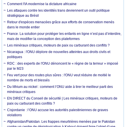
Comment l'IA modernise la dictature africaine
Les attaques contre les identités trans deviennent un outil politique
stratégique au Brésil
Retour d'espèces menacées grâce aux efforts de conservation menés
dans le monde entier
France. La solution pour protéger les enfants en ligne n’est pas d’interdire,
mais de modifier la conception des plateformes
Les minéraux critiques, moteurs de paix ou carburant des conflits ?
Nicaragua : l'ONU déplore de nouvelles atteintes aux droits civils et
politiques
RDC : des experts de l'ONU dénoncent le « règne de la terreur » imposé
par le M23
Feu vert pour des routes plus sûres : l'ONU veut réduire de moitié le
nombre de morts et blessés
Du lithium au nickel : comment l’ONU aide à tirer le meilleur parti des
minéraux critiques
EN DIRECT du Conseil de sécurité | Les minéraux critiques, moteurs de
paix ou carburant des conflits ?
Cisjordanie : l’ONU accuse les autorités palestiniennes de graves
violations
Afghanistan/Pakistan. Les frappes meurtrières menées par le Pakistan
contre un centre de désintoxication à Kaboul doivent faire l’objet d’une