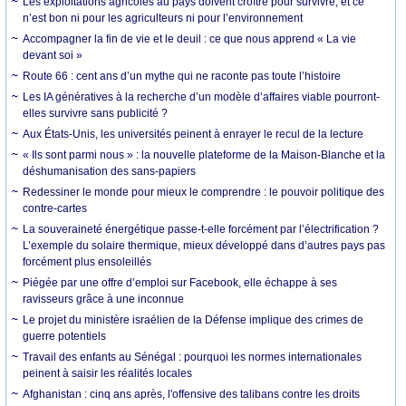
Les exploitations agricoles au pays doivent croître pour survivre, et ce
n’est bon ni pour les agriculteurs ni pour l’environnement
Accompagner la fin de vie et le deuil : ce que nous apprend « La vie
devant soi »
Route 66 : cent ans d’un mythe qui ne raconte pas toute l’histoire
Les IA génératives à la recherche d’un modèle d’affaires viable pourront-
elles survivre sans publicité ?
Aux États-Unis, les universités peinent à enrayer le recul de la lecture
« Ils sont parmi nous » : la nouvelle plateforme de la Maison-Blanche et la
déshumanisation des sans-papiers
Redessiner le monde pour mieux le comprendre : le pouvoir politique des
contre-cartes
La souveraineté énergétique passe-t-elle forcément par l’électrification ?
L’exemple du solaire thermique, mieux développé dans d’autres pays pas
forcément plus ensoleillés
Piégée par une offre d’emploi sur Facebook, elle échappe à ses
ravisseurs grâce à une inconnue
Le projet du ministère israélien de la Défense implique des crimes de
guerre potentiels
Travail des enfants au Sénégal : pourquoi les normes internationales
peinent à saisir les réalités locales
Afghanistan : cinq ans après, l'offensive des talibans contre les droits