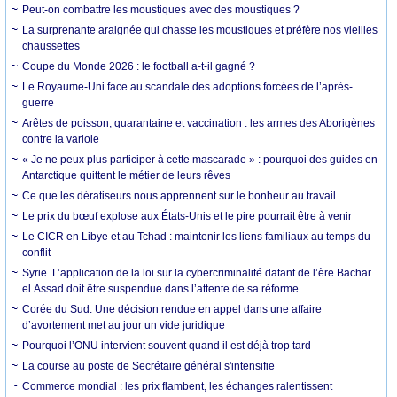
Peut-on combattre les moustiques avec des moustiques ?
La surprenante araignée qui chasse les moustiques et préfère nos vieilles
chaussettes
Coupe du Monde 2026 : le football a-t-il gagné ?
Le Royaume-Uni face au scandale des adoptions forcées de l’après-
guerre
Arêtes de poisson, quarantaine et vaccination : les armes des Aborigènes
contre la variole
« Je ne peux plus participer à cette mascarade » : pourquoi des guides en
Antarctique quittent le métier de leurs rêves
Ce que les dératiseurs nous apprennent sur le bonheur au travail
Le prix du bœuf explose aux États-Unis et le pire pourrait être à venir
Le CICR en Libye et au Tchad : maintenir les liens familiaux au temps du
conflit
Syrie. L’application de la loi sur la cybercriminalité datant de l’ère Bachar
el Assad doit être suspendue dans l’attente de sa réforme
Corée du Sud. Une décision rendue en appel dans une affaire
d’avortement met au jour un vide juridique
Pourquoi l’ONU intervient souvent quand il est déjà trop tard
La course au poste de Secrétaire général s'intensifie
Commerce mondial : les prix flambent, les échanges ralentissent