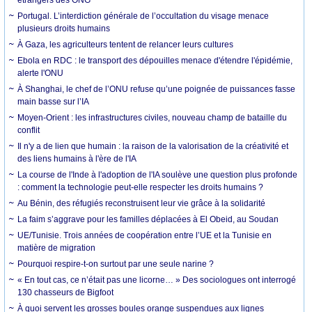
Portugal. L’interdiction générale de l’occultation du visage menace
plusieurs droits humains
À Gaza, les agriculteurs tentent de relancer leurs cultures
Ebola en RDC : le transport des dépouilles menace d'étendre l'épidémie,
alerte l'ONU
À Shanghai, le chef de l’ONU refuse qu’une poignée de puissances fasse
main basse sur l’IA
Moyen-Orient : les infrastructures civiles, nouveau champ de bataille du
conflit
Il n'y a de lien que humain : la raison de la valorisation de la créativité et
des liens humains à l'ère de l'IA
La course de l'Inde à l'adoption de l'IA soulève une question plus profonde
: comment la technologie peut-elle respecter les droits humains ?
Au Bénin, des réfugiés reconstruisent leur vie grâce à la solidarité
La faim s’aggrave pour les familles déplacées à El Obeid, au Soudan
UE/Tunisie. Trois années de coopération entre l’UE et la Tunisie en
matière de migration
Pourquoi respire-t-on surtout par une seule narine ?
« En tout cas, ce n’était pas une licorne… » Des sociologues ont interrogé
130 chasseurs de Bigfoot
À quoi servent les grosses boules orange suspendues aux lignes