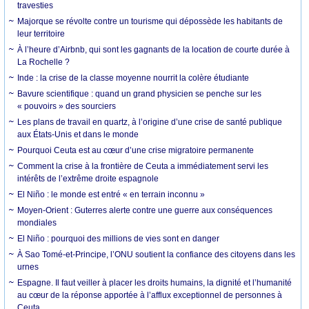
travesties
Majorque se révolte contre un tourisme qui dépossède les habitants de
leur territoire
À l’heure d’Airbnb, qui sont les gagnants de la location de courte durée à
La Rochelle ?
Inde : la crise de la classe moyenne nourrit la colère étudiante
Bavure scientifique : quand un grand physicien se penche sur les
« pouvoirs » des sourciers
Les plans de travail en quartz, à l’origine d’une crise de santé publique
aux États-Unis et dans le monde
Pourquoi Ceuta est au cœur d’une crise migratoire permanente
Comment la crise à la frontière de Ceuta a immédiatement servi les
intérêts de l’extrême droite espagnole
El Niño : le monde est entré « en terrain inconnu »
Moyen-Orient : Guterres alerte contre une guerre aux conséquences
mondiales
El Niño : pourquoi des millions de vies sont en danger
À Sao Tomé-et-Principe, l’ONU soutient la confiance des citoyens dans les
urnes
Espagne. Il faut veiller à placer les droits humains, la dignité et l’humanité
au cœur de la réponse apportée à l’afflux exceptionnel de personnes à
Ceuta