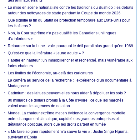
des animaux errants
La mise en scène nationaliste contre les traditions du Bushido : les débats
autour des nettoyages de stade pendant la Coupe du monde 2026
Que signifie la fin du Statut de protection temporaire aux États-Unis pour
les Haïtiens ?
Non, la Cour suprême n'a pas qualifié les Canadiens unilingues
d'« inférieurs »
Retourner sur la Lune : voici pourquoi le défi parait plus grand qu’en 1969
Qu’est-ce que la littérature « jeune adulte » ?
Habiter en hauteur : un immobilier cher et recherché, mais vulnérable aux
fortes chaleurs
Les limites de l’économie, au-delà des caricatures
La caméra au service de la recherche : l’expérience d’un documentaire à
Madagascar
Cadmium : des laitues peuvent-elles nous aider à dépolluer les sols ?
80 milliards de dollars promis à la Côte d’Ivoire : ce que les marchés
voient avant les agences de notation
Monde. La chaleur extrême met en évidence la convergence mortelle
entre changement climatique, cupidité des grandes entreprises et
défaillance politique, alors que les droits partent en fumée
« Me faire soigner rapidement m’a sauvé la vie » : Justin Singo Nguma,
survivant d’Ebola