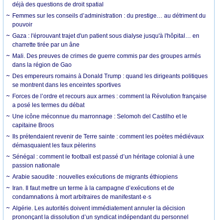
déjà des questions de droit spatial
Femmes sur les conseils d’administration : du prestige… au détriment du
pouvoir
Gaza : l'éprouvant trajet d'un patient sous dialyse jusqu'à l'hôpital… en
charrette tirée par un âne
Mali. Des preuves de crimes de guerre commis par des groupes armés
dans la région de Gao
Des empereurs romains à Donald Trump : quand les dirigeants politiques
se montrent dans les enceintes sportives
Forces de l’ordre et recours aux armes : comment la Révolution française
a posé les termes du débat
Une icône méconnue du marronnage : Selomoh del Castilho et le
capitaine Broos
Ils prétendaient revenir de Terre sainte : comment les poètes médiévaux
démasquaient les faux pèlerins
Sénégal : comment le football est passé d’un héritage colonial à une
passion nationale
Arabie saoudite : nouvelles exécutions de migrants éthiopiens
Iran. Il faut mettre un terme à la campagne d’exécutions et de
condamnations à mort arbitraires de manifestant·e·s
Algérie. Les autorités doivent immédiatement annuler la décision
prononçant la dissolution d’un syndicat indépendant du personnel