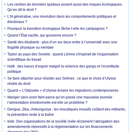
Les centres de données spatiaux posent aussi des risques écologiques.
Qu’en dit le droit ?
L’IA générative, une révolution dans les comportements politiques et
électoraux ?
Pourquoi la transition écologique fâche-t-elle les campagnes ?
Quand l’État vacille, qui gouverne encore ?
Santé des étudiants : plus d’un sur deux entre à l’université avec une
fragilité physique ou mentale
Taylor au pays des Soviets : quand Lénine s'inspirait de l'organisation
scientifique du travail
Haïti : des lueurs d’espoir malgré la violence des gangs et l’incertitude
politique
Se faire attacher pour résister aux Sirènes : ce que le choix d’Ulysse
révèle du droit
Quand « L’Odyssée » d’Ulysse éclaire les migrations contemporaines
Manger sans avoir faim parce qu’on passe une mauvaise journée :
l’alimentation émotionnelle est-elle un problème ?
Dengue, Zika, chikungunya : les moustiques invasifs coûtent des milliards,
la prévention reste à la traîne
Inde. Des organisations de la société civile réclament l’abrogation des
amendements répressifs à la réglementation sur les financements
étrangers des ONG