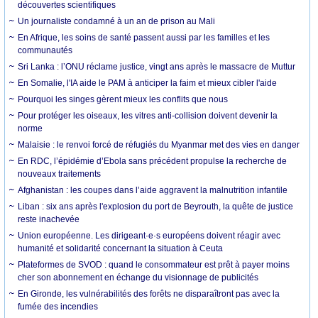
découvertes scientifiques
Un journaliste condamné à un an de prison au Mali
En Afrique, les soins de santé passent aussi par les familles et les
communautés
Sri Lanka : l’ONU réclame justice, vingt ans après le massacre de Muttur
En Somalie, l'IA aide le PAM à anticiper la faim et mieux cibler l'aide
Pourquoi les singes gèrent mieux les conflits que nous
Pour protéger les oiseaux, les vitres anti-collision doivent devenir la
norme
Malaisie : le renvoi forcé de réfugiés du Myanmar met des vies en danger
En RDC, l’épidémie d’Ebola sans précédent propulse la recherche de
nouveaux traitements
Afghanistan : les coupes dans l’aide aggravent la malnutrition infantile
Liban : six ans après l'explosion du port de Beyrouth, la quête de justice
reste inachevée
Union européenne. Les dirigeant·e·s européens doivent réagir avec
humanité et solidarité concernant la situation à Ceuta
Plateformes de SVOD : quand le consommateur est prêt à payer moins
cher son abonnement en échange du visionnage de publicités
En Gironde, les vulnérabilités des forêts ne disparaîtront pas avec la
fumée des incendies