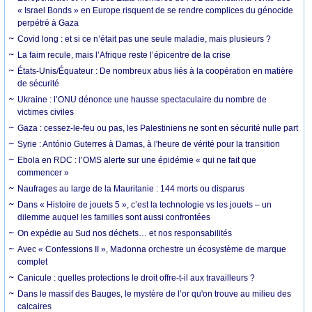
« Israel Bonds » en Europe risquent de se rendre complices du génocide
perpétré à Gaza
Covid long : et si ce n’était pas une seule maladie, mais plusieurs ?
La faim recule, mais l’Afrique reste l’épicentre de la crise
États-Unis/Équateur : De nombreux abus liés à la coopération en matière
de sécurité
Ukraine : l’ONU dénonce une hausse spectaculaire du nombre de
victimes civiles
Gaza : cessez-le-feu ou pas, les Palestiniens ne sont en sécurité nulle part
Syrie : António Guterres à Damas, à l'heure de vérité pour la transition
Ebola en RDC : l’OMS alerte sur une épidémie « qui ne fait que
commencer »
Naufrages au large de la Mauritanie : 144 morts ou disparus
Dans « Histoire de jouets 5 », c’est la technologie vs les jouets – un
dilemme auquel les familles sont aussi confrontées
On expédie au Sud nos déchets… et nos responsabilités
Avec « Confessions II », Madonna orchestre un écosystème de marque
complet
Canicule : quelles protections le droit offre-t-il aux travailleurs ?
Dans le massif des Bauges, le mystère de l’or qu'on trouve au milieu des
calcaires