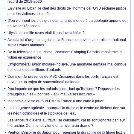
record de 2018-2020
En visite au Liban, le chef des droits de l'homme de l'ONU réclame justice
pour les victimes du conflit
D'où viennent les plus gros diamants du monde ? La géologie apporte de
nouvelles réponses
Ulysse aux mille ruses était-il aussi un athlète ?
Avec la loi d’urgence agricole, la France contrevient au droit international
sur les zones humides
De la télévision au tourisme : comment Camping Paradis transforme la
fiction en expérience
L’hypominéralisation molaire-incisive, une anomalie dentaire mal connue
qui touche des millions d’enfants
Comment la présence de MSC Croisières dans les ports français est
devenue un enjeu de souveraineté nationale
Peu importe ce que les enfants lisent, tant qu’ils lisent ? Dépasser les
préjugés sur les « bonnes » et « mauvaises lectures »
Indonésie et Asie du Sud-Est : la France a une carte à jouer
Loi d’urgence agricole : pourquoi la droite et le centre ne lâchent rien sur
les néonicotinoïdes et le stockage de l’eau
Les lanceurs d’alerte au travail se censurent, car ils sont ignorés par leur
hiérarchie. Comment éviter d’en arriver à un drame ?
Peut-on s’inspirer du Japon pour repenser la durabilité de la filière textile