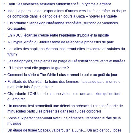
Haïti : les violences sexuelles s'intensifient à un rythme alarmant
Inde. La poursuite des exportations d’armes vers Israël entraîne un risque
de complicité dans le génocide en cours à Gaza – nouvelle enquête
Cisjordanie : l'annexion israélienne s'accélère, sur fond de violences
croissantes
En RDC, l’écart se creuse entre l’épidémie d’Ebola et la riposte
À Chypre, António Guterres tente de relancer le processus de paix
Les ailes des papillons Morpho inspireront-elles les centrales solaires du
futur ?
Les halophytes, ces plantes de plage qui résistent contre vents et marées
L’Ukraine peut-elle gagner la guerre ?
Comment la série « The White Lotus » remet le polar au goût du jour
Fusillade de Montréal : la haine des femmes n’a pas de parti, montre un
manifeste laissé par le tireur
Cisjordanie: l’ONU alerte sur une violence et une annexion qui ne font
qu’empirer
Un nouveau test permettrait une détection précoce du cancer à partir de
minuscules particules présentes dans les fluides corporels
Soins aux personnes vivant avec une démence : repenser le rôle de la
musique
Un étage de fusée SpaceX va percuter la Lune… Un accident qui pose