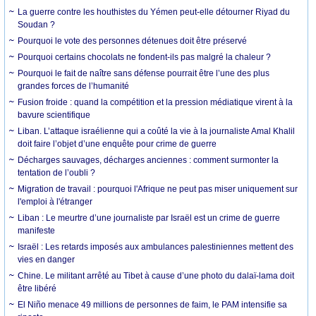
La guerre contre les houthistes du Yémen peut-elle détourner Riyad du
Soudan ?
Pourquoi le vote des personnes détenues doit être préservé
Pourquoi certains chocolats ne fondent-ils pas malgré la chaleur ?
Pourquoi le fait de naître sans défense pourrait être l’une des plus
grandes forces de l’humanité
Fusion froide : quand la compétition et la pression médiatique virent à la
bavure scientifique
Liban. L’attaque israélienne qui a coûté la vie à la journaliste Amal Khalil
doit faire l’objet d’une enquête pour crime de guerre
Décharges sauvages, décharges anciennes : comment surmonter la
tentation de l’oubli ?
Migration de travail : pourquoi l'Afrique ne peut pas miser uniquement sur
l'emploi à l'étranger
Liban : Le meurtre d’une journaliste par Israël est un crime de guerre
manifeste
Israël : Les retards imposés aux ambulances palestiniennes mettent des
vies en danger
Chine. Le militant arrêté au Tibet à cause d’une photo du dalaï-lama doit
être libéré
El Niño menace 49 millions de personnes de faim, le PAM intensifie sa