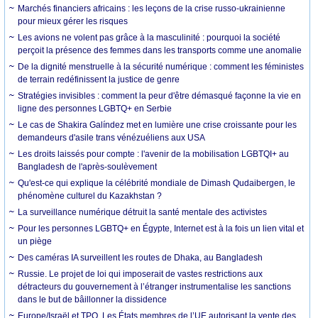
Marchés financiers africains : les leçons de la crise russo-ukrainienne
pour mieux gérer les risques
Les avions ne volent pas grâce à la masculinité : pourquoi la société
perçoit la présence des femmes dans les transports comme une anomalie
De la dignité menstruelle à la sécurité numérique : comment les féministes
de terrain redéfinissent la justice de genre
Stratégies invisibles : comment la peur d'être démasqué façonne la vie en
ligne des personnes LGBTQ+ en Serbie
Le cas de Shakira Galíndez met en lumière une crise croissante pour les
demandeurs d'asile trans vénézuéliens aux USA
Les droits laissés pour compte : l'avenir de la mobilisation LGBTQI+ au
Bangladesh de l'après-soulèvement
Qu'est-ce qui explique la célébrité mondiale de Dimash Qudaibergen, le
phénomène culturel du Kazakhstan ?
La surveillance numérique détruit la santé mentale des activistes
Pour les personnes LGBTQ+ en Égypte, Internet est à la fois un lien vital et
un piège
Des caméras IA surveillent les routes de Dhaka, au Bangladesh
Russie. Le projet de loi qui imposerait de vastes restrictions aux
détracteurs du gouvernement à l’étranger instrumentalise les sanctions
dans le but de bâillonner la dissidence
Europe/Israël et TPO. Les États membres de l’UE autorisant la vente des