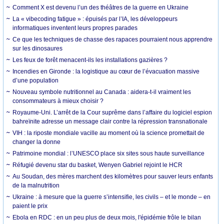
Comment X est devenu l’un des théâtres de la guerre en Ukraine
La « vibecoding fatigue » : épuisés par l’IA, les développeurs
informatiques inventent leurs propres parades
Ce que les techniques de chasse des rapaces pourraient nous apprendre
sur les dinosaures
Les feux de forêt menacent-ils les installations gazières ?
Incendies en Gironde : la logistique au cœur de l’évacuation massive
d’une population
Nouveau symbole nutritionnel au Canada : aidera-t-il vraiment les
consommateurs à mieux choisir ?
Royaume-Uni. L’arrêt de la Cour suprême dans l’affaire du logiciel espion
bahreïnite adresse un message clair contre la répression transnationale
VIH : la riposte mondiale vacille au moment où la science promettait de
changer la donne
Patrimoine mondial : l’UNESCO place six sites sous haute surveillance
Réfugié devenu star du basket, Wenyen Gabriel rejoint le HCR
Au Soudan, des mères marchent des kilomètres pour sauver leurs enfants
de la malnutrition
Ukraine : à mesure que la guerre s’intensifie, les civils – et le monde – en
paient le prix
Ebola en RDC : en un peu plus de deux mois, l'épidémie frôle le bilan