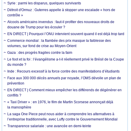
Syrie : parmi les disparus, quelques survivants
Détroit d'Ormuz : Guterres appelle à stopper une escalade « hors de
contrôle »
Alcools américains invendus : faut-il profiter des nouveaux droits de
douane de Trump pour les écouler ?
EN DIRECT | Pourquoi l’ONU intervient souvent quand il est déjà trop tard
Commerce mondial : la flambée des prix masque la faiblesse des
volumes, sur fond de crise au Moyen-Orient
Gaza : des progrès fragiles contre la faim
Le foot et la foi : l’évangélisme a-t-il réellement privé le Brésil de la Coupe
du monde ?
Inde : Recours excessif à la force contre des manifestations d’étudiants
Face aux 300 000 décès annuels par noyade, l’OMS dévoile un plan de
prévention
EN DIRECT | Comment mieux empêcher les différends de dégénérer en
conflits ?
« Taxi Driver » : en 1976, le film de Martin Scorsese annonçait déjà
la manosphère
La saga One Piece peut nous aider à comprendre les alternatives à
l’entreprise traditionnelle, avec Luffy contre le Gouvernement Mondial
Transparence salariale : une avancée en demi-teinte