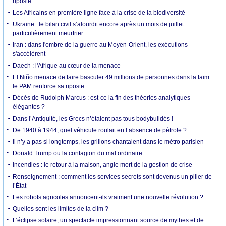
riposte
Les Africains en première ligne face à la crise de la biodiversité
Ukraine : le bilan civil s’alourdit encore après un mois de juillet
particulièrement meurtrier
Iran : dans l'ombre de la guerre au Moyen-Orient, les exécutions
s'accélèrent
Daech : l'Afrique au cœur de la menace
El Niño menace de faire basculer 49 millions de personnes dans la faim :
le PAM renforce sa riposte
Décès de Rudolph Marcus : est-ce la fin des théories analytiques
élégantes ?
Dans l’Antiquité, les Grecs n’étaient pas tous bodybuildés !
De 1940 à 1944, quel véhicule roulait en l’absence de pétrole ?
Il n’y a pas si longtemps, les grillons chantaient dans le métro parisien
Donald Trump ou la contagion du mal ordinaire
Incendies : le retour à la maison, angle mort de la gestion de crise
Renseignement : comment les services secrets sont devenus un pilier de
l’État
Les robots agricoles annoncent-ils vraiment une nouvelle révolution ?
Quelles sont les limites de la clim ?
L’éclipse solaire, un spectacle impressionnant source de mythes et de