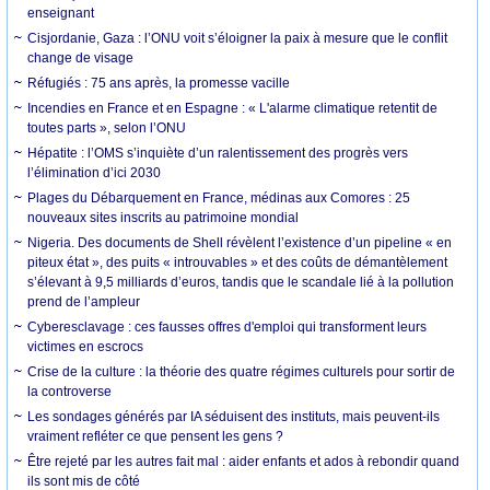
enseignant
Cisjordanie, Gaza : l’ONU voit s’éloigner la paix à mesure que le conflit
change de visage
Réfugiés : 75 ans après, la promesse vacille
Incendies en France et en Espagne : « L'alarme climatique retentit de
toutes parts », selon l’ONU
Hépatite : l’OMS s’inquiète d’un ralentissement des progrès vers
l’élimination d’ici 2030
Plages du Débarquement en France, médinas aux Comores : 25
nouveaux sites inscrits au patrimoine mondial
Nigeria. Des documents de Shell révèlent l’existence d’un pipeline « en
piteux état », des puits « introuvables » et des coûts de démantèlement
s’élevant à 9,5 milliards d’euros, tandis que le scandale lié à la pollution
prend de l’ampleur
Cyberesclavage : ces fausses offres d'emploi qui transforment leurs
victimes en escrocs
Crise de la culture : la théorie des quatre régimes culturels pour sortir de
la controverse
Les sondages générés par IA séduisent des instituts, mais peuvent-ils
vraiment refléter ce que pensent les gens ?
Être rejeté par les autres fait mal : aider enfants et ados à rebondir quand
ils sont mis de côté