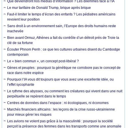
Que deviendront nos médias d’information ? Les dilemmes face à l’IA
Le mur tarifaire de Donald Trump, brique après brique
Faut-il limiter le temps d’écran des enfants ? Les pédiatres américains
revoient leur position
Sans droit à un environnement sain, l’Europe des droits humains reste
inachevée
Bien avant Ormuz, Athènes a fait du contrôle d’un détroit près de Troie la
clé de sa fortune
Écouter Phnom Penh : ce que les cultures urbaines disent du Cambodge
contemporain
Le « bien commun », un concept post-libéral ?
Gènes et peuples : pourquoi la génétique ne corrobore pas le concept de
race dans notre espèce
Pourquoi l’IA vous dit toujours que vous avez une excellente idée, ou
l’effet sycophante
Le rythme des abysses, ou comment les créatures qui vivent dans une nuit
perpétuelle se repèrent dans le temps
Centres de données dans l’espace : ni écologiques, ni économes
Marchés financiers africains : les leçons de la crise russo-ukrainienne
pour mieux gérer les risques
Les avions ne volent pas grâce à la masculinité : pourquoi la société
perçoit la présence des femmes dans les transports comme une anomalie