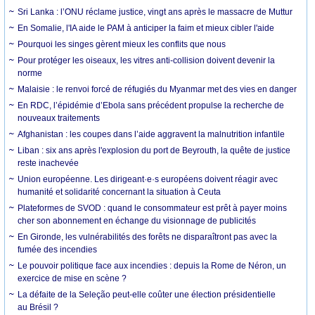
Sri Lanka : l’ONU réclame justice, vingt ans après le massacre de Muttur
En Somalie, l'IA aide le PAM à anticiper la faim et mieux cibler l'aide
Pourquoi les singes gèrent mieux les conflits que nous
Pour protéger les oiseaux, les vitres anti-collision doivent devenir la
norme
Malaisie : le renvoi forcé de réfugiés du Myanmar met des vies en danger
En RDC, l’épidémie d’Ebola sans précédent propulse la recherche de
nouveaux traitements
Afghanistan : les coupes dans l’aide aggravent la malnutrition infantile
Liban : six ans après l'explosion du port de Beyrouth, la quête de justice
reste inachevée
Union européenne. Les dirigeant·e·s européens doivent réagir avec
humanité et solidarité concernant la situation à Ceuta
Plateformes de SVOD : quand le consommateur est prêt à payer moins
cher son abonnement en échange du visionnage de publicités
En Gironde, les vulnérabilités des forêts ne disparaîtront pas avec la
fumée des incendies
Le pouvoir politique face aux incendies : depuis la Rome de Néron, un
exercice de mise en scène ?
La défaite de la Seleção peut-elle coûter une élection présidentielle
au Brésil ?