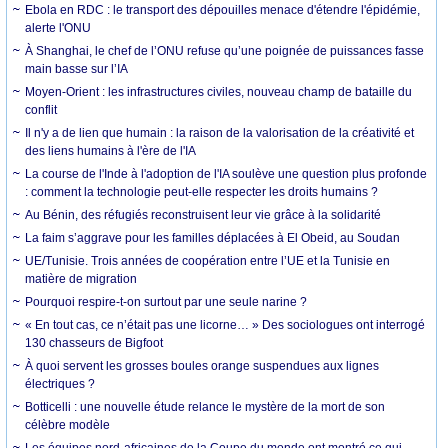
Ebola en RDC : le transport des dépouilles menace d'étendre l'épidémie,
alerte l'ONU
À Shanghai, le chef de l’ONU refuse qu’une poignée de puissances fasse
main basse sur l’IA
Moyen-Orient : les infrastructures civiles, nouveau champ de bataille du
conflit
Il n'y a de lien que humain : la raison de la valorisation de la créativité et
des liens humains à l'ère de l'IA
La course de l'Inde à l'adoption de l'IA soulève une question plus profonde
: comment la technologie peut-elle respecter les droits humains ?
Au Bénin, des réfugiés reconstruisent leur vie grâce à la solidarité
La faim s’aggrave pour les familles déplacées à El Obeid, au Soudan
UE/Tunisie. Trois années de coopération entre l’UE et la Tunisie en
matière de migration
Pourquoi respire-t-on surtout par une seule narine ?
« En tout cas, ce n’était pas une licorne… » Des sociologues ont interrogé
130 chasseurs de Bigfoot
À quoi servent les grosses boules orange suspendues aux lignes
électriques ?
Botticelli : une nouvelle étude relance le mystère de la mort de son
célèbre modèle
Les équipes nord-africaines de la Coupe du monde ont montré ce qui