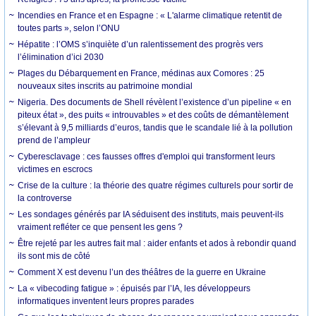
Incendies en France et en Espagne : « L'alarme climatique retentit de
toutes parts », selon l’ONU
Hépatite : l’OMS s’inquiète d’un ralentissement des progrès vers
l’élimination d’ici 2030
Plages du Débarquement en France, médinas aux Comores : 25
nouveaux sites inscrits au patrimoine mondial
Nigeria. Des documents de Shell révèlent l’existence d’un pipeline « en
piteux état », des puits « introuvables » et des coûts de démantèlement
s’élevant à 9,5 milliards d’euros, tandis que le scandale lié à la pollution
prend de l’ampleur
Cyberesclavage : ces fausses offres d'emploi qui transforment leurs
victimes en escrocs
Crise de la culture : la théorie des quatre régimes culturels pour sortir de
la controverse
Les sondages générés par IA séduisent des instituts, mais peuvent-ils
vraiment refléter ce que pensent les gens ?
Être rejeté par les autres fait mal : aider enfants et ados à rebondir quand
ils sont mis de côté
Comment X est devenu l’un des théâtres de la guerre en Ukraine
La « vibecoding fatigue » : épuisés par l’IA, les développeurs
informatiques inventent leurs propres parades