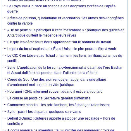
Le Royaume-Uni face au scandale des adoptions forcées de l’après-
guerre
Arêtes de poisson, quarantaine et vaccination : les armes des Aborigènes
contre la variole
« Je ne peux plus participer à cette mascarade » : pourquoi des guides en
Antarctique quittent le métier de leurs rêves
Ce que les dératiseurs nous apprennent sur le bonheur au travail
Le prix du bœuf explose aux États-Unis et le pire pourrait être à venir
Le CICR en Libye et au Tchad : maintenir les liens familiaux au temps du
conflit
Syrie. L’application de la loi sur la cybercriminalité datant de l’ère Bachar
el Assad doit être suspendue dans l’attente de sa réforme
Corée du Sud. Une décision rendue en appel dans une affaire
d’avortement met au jour un vide juridique
Pourquoi l’ONU intervient souvent quand il est déjà trop tard
La course au poste de Secrétaire général s'intensifie
Commerce mondial : les prix flambent, les échanges ralentissent
Syrie : parmi les disparus, quelques survivants
Détroit d'Ormuz : Guterres appelle à stopper une escalade « hors de
contrôle »
Alcools américains invendus : faut-il profiter des nouveaux droits de