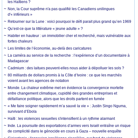
les Haïtiens ?
Non, la Cour suprême n'a pas qualifié les Canadiens unilingues
d'« inférieurs »
Retourner sur la Lune : voici pourquoi le défi parait plus grand qu’en 1969
Qu’est-ce que la littérature « jeune adulte » ?
Habiter en hauteur : un immobilier cher et recherché, mais vulnérable aux
fortes chaleurs
Les limites de l’économie, au-delà des caricatures
La caméra au service de la recherche : l’expérience d’un documentaire à
Madagascar
Cadmium : des laitues peuvent-elles nous aider à dépolluer les sols ?
80 milliards de dollars promis à la Côte d’Ivoire : ce que les marchés
voient avant les agences de notation
Monde. La chaleur extrême met en évidence la convergence mortelle
entre changement climatique, cupidité des grandes entreprises et
défaillance politique, alors que les droits partent en fumée
« Me faire soigner rapidement m’a sauvé la vie » : Justin Singo Nguma,
survivant d’Ebola
Haïti : les violences sexuelles s'intensifient à un rythme alarmant
Inde. La poursuite des exportations d’armes vers Israël entraîne un risque
de complicité dans le génocide en cours à Gaza – nouvelle enquête