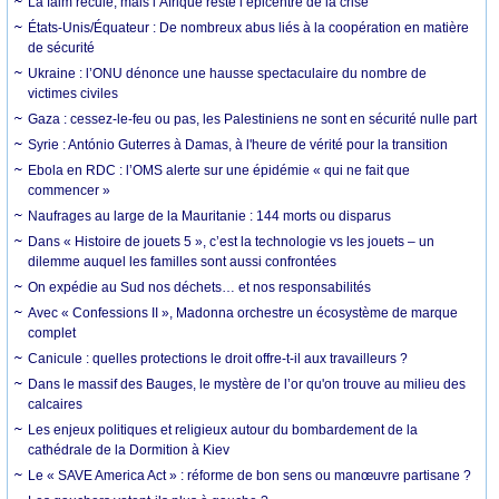
La faim recule, mais l’Afrique reste l’épicentre de la crise
États-Unis/Équateur : De nombreux abus liés à la coopération en matière
de sécurité
Ukraine : l’ONU dénonce une hausse spectaculaire du nombre de
victimes civiles
Gaza : cessez-le-feu ou pas, les Palestiniens ne sont en sécurité nulle part
Syrie : António Guterres à Damas, à l'heure de vérité pour la transition
Ebola en RDC : l’OMS alerte sur une épidémie « qui ne fait que
commencer »
Naufrages au large de la Mauritanie : 144 morts ou disparus
Dans « Histoire de jouets 5 », c’est la technologie vs les jouets – un
dilemme auquel les familles sont aussi confrontées
On expédie au Sud nos déchets… et nos responsabilités
Avec « Confessions II », Madonna orchestre un écosystème de marque
complet
Canicule : quelles protections le droit offre-t-il aux travailleurs ?
Dans le massif des Bauges, le mystère de l’or qu'on trouve au milieu des
calcaires
Les enjeux politiques et religieux autour du bombardement de la
cathédrale de la Dormition à Kiev
Le « SAVE America Act » : réforme de bon sens ou manœuvre partisane ?