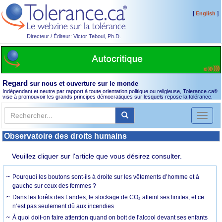
[
]
English
Directeur / Éditeur: Victor Teboul, Ph.D.
Regard
sur nous et ouverture sur le monde
Indépendant et neutre par rapport à toute orientation politique ou religieuse, Tolerance.ca
®
vise à promouvoir les grands principes démocratiques sur lesquels repose la tolérance.
Toggl
naviga
Observatoire des droits humains
Veuillez cliquer sur l'article que vous désirez consulter.
Pourquoi les boutons sont-ils à droite sur les vêtements d’homme et à
gauche sur ceux des femmes ?
Dans les forêts des Landes, le stockage de CO₂ atteint ses limites, et ce
n’est pas seulement dû aux incendies
À quoi doit-on faire attention quand on boit de l'alcool devant ses enfants