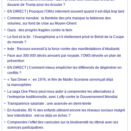
douane de Trump pour les écouler ?
EN DIRECT | Pourquoi l’ONU intervient souvent quand il est déjà trop tard
Commerce mondial : la flambée des prix masque la faiblesse des
volumes, sur fond de crise au Moyen-Orient
Gaza : des progrès fragiles contre la faim
Le foot et la foi : l’évangélisme a-t-il réellement privé le Brésil de la Coupe
du monde ?
Inde : Recours excessif à la force contre des manifestations d’étudiants
Face aux 300 000 décès annuels par noyade, l’OMS dévoile un plan de
prévention
EN DIRECT | Comment mieux empêcher les différends de dégénérer en
conflits ?
« Taxi Driver » : en 1976, le film de Martin Scorsese annonçait déjà
la manosphère
La saga One Piece peut nous aider à comprendre les alternatives à
l’entreprise traditionnelle, avec Luffy contre le Gouvernement Mondial
Transparence salariale : une avancée en demi-teinte
En Australie, 85 % des enfants utilisent encore les réseaux sociaux malgré
leur interdiction : est-ce déjà un échec ?
Comprendre l’effet des canicules sur la biodiversité du littoral avec les
sciences participatives