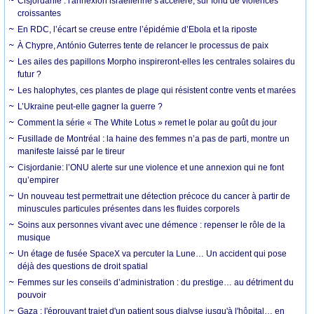
Cisjordanie : l'annexion israélienne s'accélère, sur fond de violences
croissantes
En RDC, l’écart se creuse entre l’épidémie d’Ebola et la riposte
À Chypre, António Guterres tente de relancer le processus de paix
Les ailes des papillons Morpho inspireront-elles les centrales solaires du
futur ?
Les halophytes, ces plantes de plage qui résistent contre vents et marées
L’Ukraine peut-elle gagner la guerre ?
Comment la série « The White Lotus » remet le polar au goût du jour
Fusillade de Montréal : la haine des femmes n’a pas de parti, montre un
manifeste laissé par le tireur
Cisjordanie: l’ONU alerte sur une violence et une annexion qui ne font
qu’empirer
Un nouveau test permettrait une détection précoce du cancer à partir de
minuscules particules présentes dans les fluides corporels
Soins aux personnes vivant avec une démence : repenser le rôle de la
musique
Un étage de fusée SpaceX va percuter la Lune… Un accident qui pose
déjà des questions de droit spatial
Femmes sur les conseils d’administration : du prestige… au détriment du
pouvoir
Gaza : l'éprouvant trajet d'un patient sous dialyse jusqu'à l'hôpital… en