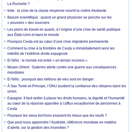
La Rochelle ?
Inde : la crise de la classe moyenne nourrit la colère étudiante
Bavure scientifique : quand un grand physicien se penche sur les
« pouvoirs » des sourciers
Les plans de travail en quartz, à l’origine d’une crise de santé publique
aux États-Unis et dans le monde
Pourquoi Ceuta est au cœur d’une crise migratoire permanente
Comment la crise à la frontière de Ceuta a immédiatement servi les
intérêts de l’extrême droite espagnole
El Niño : le monde est entré « en terrain inconnu »
Moyen-Orient : Guterres alerte contre une guerre aux conséquences
mondiales
El Niño : pourquoi des millions de vies sont en danger
À Sao Tomé-et-Principe, l’ONU soutient la confiance des citoyens dans les
urnes
Espagne. Il faut veiller à placer les droits humains, la dignité et l’humanité
au cœur de la réponse apportée à l’afflux exceptionnel de personnes à
Ceuta
Pourquoi les vieux torchons essuient-ils mieux que les neufs ?
Que peut nous apprendre l’Australie, référence mondiale en matière
d’alerte, sur la gestion des incendies ?