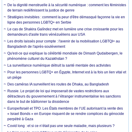
De la dignité menstruelle à la sécurité numérique : comment les féministes
de terrain redéfinissent la justice de genre
Stratégies invisibles : comment la peur d'être démasqué façonne la vie en
ligne des personnes LGBTQ+ en Serbie
Le cas de Shakira Galíndez met en lumière une crise croissante pour les
demandeurs d'asile trans vénézuéliens aux USA
Les droits laissés pour compte : l'avenir de la mobilisation LGBTQI+ au
Bangladesh de l'après-soulèvement
Qu'est-ce qui explique la célébrité mondiale de Dimash Qudaibergen, le
phénomène culturel du Kazakhstan ?
La surveillance numérique détruit la santé mentale des activistes
Pour les personnes LGBTQ+ en Égypte, Internet est à la fois un lien vital et
un piège
Des caméras IA surveillent les routes de Dhaka, au Bangladesh
Russie. Le projet de loi qui imposerait de vastes restrictions aux
détracteurs du gouvernement à l’étranger instrumentalise les sanctions
dans le but de bâillonner la dissidence
Europe/Israël et TPO. Les États membres de l’UE autorisant la vente des
« Israel Bonds » en Europe risquent de se rendre complices du génocide
perpétré à Gaza
Covid long : et si ce n’était pas une seule maladie, mais plusieurs ?