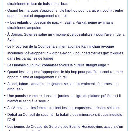
ukrainienne refuse de baisser les bras
Quand les marques s’approprient le hip-hop pour paraître « cool » : entre
opportunisme et engagement culturel
« Les enfants ont besoin de paix » : Sasha Paskal, jeune gymnaste
ukrainienne amputée
À Damas, Guterres salue un « moment de possibilités » pour l'avenir de la
Syrie
Le Procureur de la Cour pénale internationale Karim Khan révoqué
Incendies : développer un « drone-avion » pour détecter les gaz toxiques
dans les panaches de fumée
Les moines du punk : connaissez-vous la culture straight edge ?
Quand les marques s'approprient le hip-hop pour paraître « cool » : entre
opportunisme et engagement culturel
Alcool, tabac, cannabis : les jeunes se sont-ils vraiment détournés des
drogues ?
Une punaise-vampire dans nos jardins : le tigre du platane préférera-t-il
bientôt le sang à la sève ?
Au Venezuela, les femmes restent les plus exposées après les séismes
Débat au Conseil de sécurité : la bataille des minéraux critiques inquiète
l'ONU
Les jeunes de Croatie, de Serbie et de Bosnie-Herzégovine, acteurs d'un