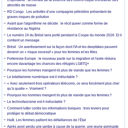
atrocités de masse
RD Congo : Les activités d’une compagnie pétrolière présentent de
graves risques de pollution
Avant que l'algorithme ne décide : le récit queer comme forme de
résistance au Nigéria
Le numéro 24 du Brésil sera porté pendant la Coupe du monde 2026. Et il
contient un message.
Brésil : Un avertissement sur la façon dont l'IA et les deepfakes peuvent
devenir un « risque excessif » pour les femmes et les filles
Forteresse Europe : le nouveau pacte sur la migration et l'asile réduira
encore davantage les chances des réfugiés LGBTQ+
Pourquoi les hommes mangent-ils plus de viande que les femmes ?
Le totalitarisme numérique est-il inéluctable ?
« Avec seulement trois opérateurs télécoms, ce sera forcément plus cher
qu’à quatre ». Vraiment ?
Pourquoi les hommes mangent ils plus de viande que les femmes ?
Le technofascisme est-il inéluctable ?
Comment lutter contre les informations toxiques : trois leviers pour
protéger le débat démocratique
Haïti. Les femmes pallient les défaillances de l’État
Après avoir perdu une jambe à cause de la guerre, une jeune gymnaste