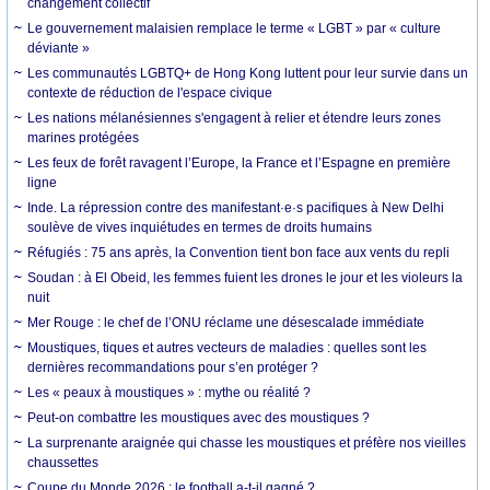
changement collectif
Le gouvernement malaisien remplace le terme « LGBT » par « culture
déviante »
Les communautés LGBTQ+ de Hong Kong luttent pour leur survie dans un
contexte de réduction de l'espace civique
Les nations mélanésiennes s'engagent à relier et étendre leurs zones
marines protégées
Les feux de forêt ravagent l’Europe, la France et l’Espagne en première
ligne
Inde. La répression contre des manifestant·e·s pacifiques à New Delhi
soulève de vives inquiétudes en termes de droits humains
Réfugiés : 75 ans après, la Convention tient bon face aux vents du repli
Soudan : à El Obeid, les femmes fuient les drones le jour et les violeurs la
nuit
Mer Rouge : le chef de l’ONU réclame une désescalade immédiate
Moustiques, tiques et autres vecteurs de maladies : quelles sont les
dernières recommandations pour s’en protéger ?
Les « peaux à moustiques » : mythe ou réalité ?
Peut-on combattre les moustiques avec des moustiques ?
La surprenante araignée qui chasse les moustiques et préfère nos vieilles
chaussettes
Coupe du Monde 2026 : le football a-t-il gagné ?