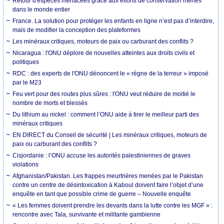
Retour d'espèces menacées grâce aux efforts de conservation menés
dans le monde entier
France. La solution pour protéger les enfants en ligne n’est pas d’interdire,
mais de modifier la conception des plateformes
Les minéraux critiques, moteurs de paix ou carburant des conflits ?
Nicaragua : l'ONU déplore de nouvelles atteintes aux droits civils et
politiques
RDC : des experts de l'ONU dénoncent le « règne de la terreur » imposé
par le M23
Feu vert pour des routes plus sûres : l'ONU veut réduire de moitié le
nombre de morts et blessés
Du lithium au nickel : comment l’ONU aide à tirer le meilleur parti des
minéraux critiques
EN DIRECT du Conseil de sécurité | Les minéraux critiques, moteurs de
paix ou carburant des conflits ?
Cisjordanie : l’ONU accuse les autorités palestiniennes de graves
violations
Afghanistan/Pakistan. Les frappes meurtrières menées par le Pakistan
contre un centre de désintoxication à Kaboul doivent faire l’objet d’une
enquête en tant que possible crime de guerre – Nouvelle enquête
« Les femmes doivent prendre les devants dans la lutte contre les MGF » :
rencontre avec Tala, survivante et militante gambienne