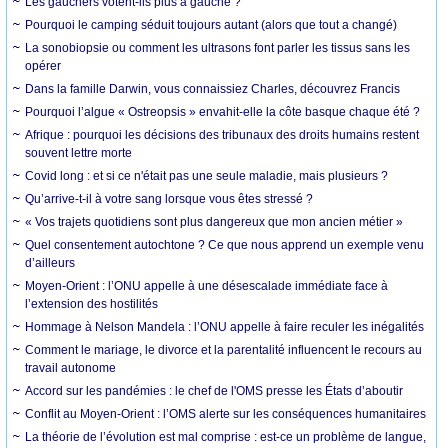
Les gauchers votent-ils plus à gauche ?
Pourquoi le camping séduit toujours autant (alors que tout a changé)
La sonobiopsie ou comment les ultrasons font parler les tissus sans les
opérer
Dans la famille Darwin, vous connaissiez Charles, découvrez Francis
Pourquoi l’algue « Ostreopsis » envahit-elle la côte basque chaque été ?
Afrique : pourquoi les décisions des tribunaux des droits humains restent
souvent lettre morte
Covid long : et si ce n'était pas une seule maladie, mais plusieurs ?
Qu’arrive-t-il à votre sang lorsque vous êtes stressé ?
« Vos trajets quotidiens sont plus dangereux que mon ancien métier »
Quel consentement autochtone ? Ce que nous apprend un exemple venu
d’ailleurs
Moyen-Orient : l’ONU appelle à une désescalade immédiate face à
l’extension des hostilités
Hommage à Nelson Mandela : l’ONU appelle à faire reculer les inégalités
Comment le mariage, le divorce et la parentalité influencent le recours au
travail autonome
Accord sur les pandémies : le chef de l'OMS presse les États d’aboutir
Conflit au Moyen-Orient : l’OMS alerte sur les conséquences humanitaires
La théorie de l’évolution est mal comprise : est-ce un problème de langue,