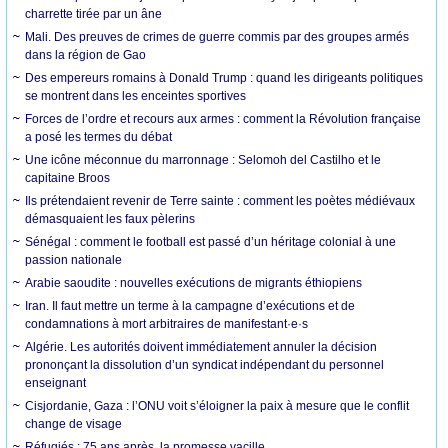
charrette tirée par un âne
Mali. Des preuves de crimes de guerre commis par des groupes armés
dans la région de Gao
Des empereurs romains à Donald Trump : quand les dirigeants politiques
se montrent dans les enceintes sportives
Forces de l’ordre et recours aux armes : comment la Révolution française
a posé les termes du débat
Une icône méconnue du marronnage : Selomoh del Castilho et le
capitaine Broos
Ils prétendaient revenir de Terre sainte : comment les poètes médiévaux
démasquaient les faux pèlerins
Sénégal : comment le football est passé d’un héritage colonial à une
passion nationale
Arabie saoudite : nouvelles exécutions de migrants éthiopiens
Iran. Il faut mettre un terme à la campagne d’exécutions et de
condamnations à mort arbitraires de manifestant·e·s
Algérie. Les autorités doivent immédiatement annuler la décision
prononçant la dissolution d’un syndicat indépendant du personnel
enseignant
Cisjordanie, Gaza : l’ONU voit s’éloigner la paix à mesure que le conflit
change de visage
Réfugiés : 75 ans après, la promesse vacille