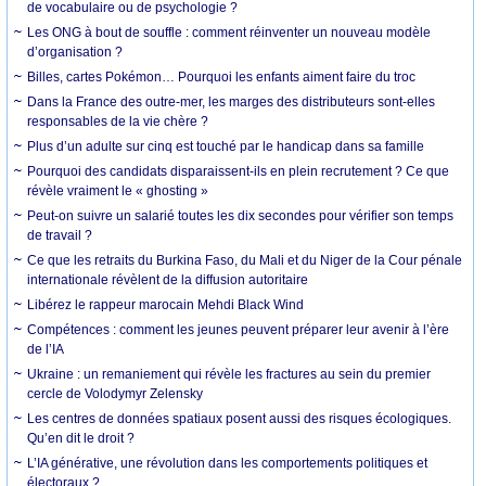
de vocabulaire ou de psychologie ?
Les ONG à bout de souffle : comment réinventer un nouveau modèle
d’organisation ?
Billes, cartes Pokémon… Pourquoi les enfants aiment faire du troc
Dans la France des outre-mer, les marges des distributeurs sont-elles
responsables de la vie chère ?
Plus d’un adulte sur cinq est touché par le handicap dans sa famille
Pourquoi des candidats disparaissent-ils en plein recrutement ? Ce que
révèle vraiment le « ghosting »
Peut-on suivre un salarié toutes les dix secondes pour vérifier son temps
de travail ?
Ce que les retraits du Burkina Faso, du Mali et du Niger de la Cour pénale
internationale révèlent de la diffusion autoritaire
Libérez le rappeur marocain Mehdi Black Wind
Compétences : comment les jeunes peuvent préparer leur avenir à l’ère
de l’IA
Ukraine : un remaniement qui révèle les fractures au sein du premier
cercle de Volodymyr Zelensky
Les centres de données spatiaux posent aussi des risques écologiques.
Qu’en dit le droit ?
L’IA générative, une révolution dans les comportements politiques et
électoraux ?