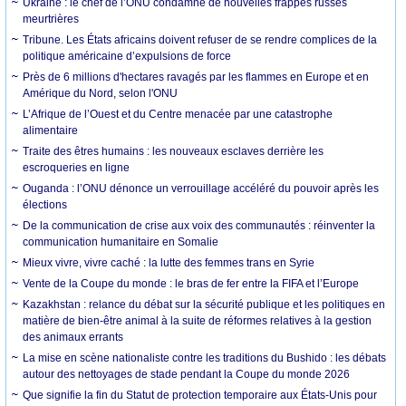
Ukraine : le chef de l’ONU condamne de nouvelles frappes russes
meurtrières
Tribune. Les États africains doivent refuser de se rendre complices de la
politique américaine d’expulsions de force
Près de 6 millions d'hectares ravagés par les flammes en Europe et en
Amérique du Nord, selon l'ONU
L’Afrique de l’Ouest et du Centre menacée par une catastrophe
alimentaire
Traite des êtres humains : les nouveaux esclaves derrière les
escroqueries en ligne
Ouganda : l’ONU dénonce un verrouillage accéléré du pouvoir après les
élections
De la communication de crise aux voix des communautés : réinventer la
communication humanitaire en Somalie
Mieux vivre, vivre caché : la lutte des femmes trans en Syrie
Vente de la Coupe du monde : le bras de fer entre la FIFA et l’Europe
Kazakhstan : relance du débat sur la sécurité publique et les politiques en
matière de bien-être animal à la suite de réformes relatives à la gestion
des animaux errants
La mise en scène nationaliste contre les traditions du Bushido : les débats
autour des nettoyages de stade pendant la Coupe du monde 2026
Que signifie la fin du Statut de protection temporaire aux États-Unis pour