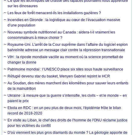
Ce que les techniques de chasse des rapaces pourraient nous apprendre
sur les dinosaures
Les feux de forêt menacent-ils les installations gazières ?
Incendies en Gironde : la logistique au cœur de l’évacuation massive
d’une population
Nouveau symbole nutritionnel au Canada : aidera-t-il vraiment les
consommateurs à mieux choisir ?
Royaume-Uni. L’arrêt de la Cour suprême dans l’affaire du logiciel espion
bahreïnite adresse un message clair contre la répression transnationale
VIH : la riposte mondiale vacille au moment où la science promettait de
changer la donne
Patrimoine mondial : l’UNESCO place six sites sous haute surveillance
Réfugié devenu star du basket, Wenyen Gabriel rejoint le HCR
Au Soudan, des mères marchent des kilomètres pour sauver leurs enfants
de la malnutrition
Ukraine : à mesure que la guerre s’intensifie, les civils – et le monde – en
paient le prix
Ebola en RDC : en un peu plus de deux mois, l'épidémie frôle le bilan
record de 2018-2020
En visite au Liban, le chef des droits de l'homme de l'ONU réclame justice
pour les victimes du conflit
D'où viennent les plus gros diamants du monde ? La géologie apporte de