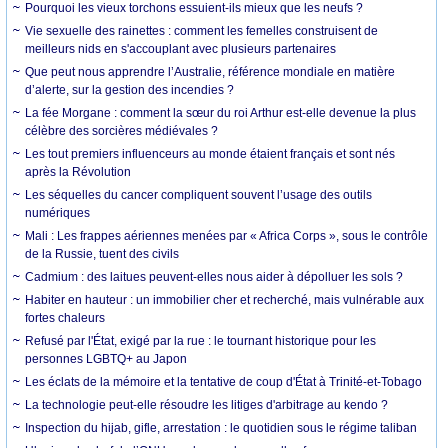
Pourquoi les vieux torchons essuient-ils mieux que les neufs ?
Vie sexuelle des rainettes : comment les femelles construisent de
meilleurs nids en s'accouplant avec plusieurs partenaires
Que peut nous apprendre l’Australie, référence mondiale en matière
d’alerte, sur la gestion des incendies ?
La fée Morgane : comment la sœur du roi Arthur est-elle devenue la plus
célèbre des sorcières médiévales ?
Les tout premiers influenceurs au monde étaient français et sont nés
après la Révolution
Les séquelles du cancer compliquent souvent l’usage des outils
numériques
Mali : Les frappes aériennes menées par « Africa Corps », sous le contrôle
de la Russie, tuent des civils
Cadmium : des laitues peuvent-elles nous aider à dépolluer les sols ?
Habiter en hauteur : un immobilier cher et recherché, mais vulnérable aux
fortes chaleurs
Refusé par l'État, exigé par la rue : le tournant historique pour les
personnes LGBTQ+ au Japon
Les éclats de la mémoire et la tentative de coup d'État à Trinité-et-Tobago
La technologie peut-elle résoudre les litiges d'arbitrage au kendo ?
Inspection du hijab, gifle, arrestation : le quotidien sous le régime taliban