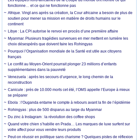
fonctionne… et ce qui ne fonctionne pas
Afrique. Vingt ans après sa création, la Cour africaine a besoin de plus de
soutien pour mener sa mission en matière de droits humains sur le
continent
Libye : La CPI autorise le renvoi en procès d’une première affaire
Myanmar. Plusieurs tragédies survenues en mer mettent en lumière les
choix désespérés que doivent faire les Rohingyas
Pourquoi l’Organisation mondiale de la Santé est utile aux citoyens
français
Le conflit au Moyen-Orient pourrait plonger 23 millions d’enfants
supplémentaires dans la pauvreté
Venezuela : après les secours d’urgence, le long chemin de la
reconstruction
Canicule : près de 10.000 morts cet été, l’OMS appelle l’Europe à mieux
se préparer
Ebola : l’Ouganda entame le compte à rebours avant la fin de l’épidémie
Rohingyas : plus de 500 disparus au large du Myanmar
Du zinc à Instagram : la révolution des coffee shops
Quand votre chien s’habille en Prada… Les marques de luxe surfent sur
votre affect pour vous vendre leurs produits
Peut-on réussir en politique sans charisme ? Quelques pistes de réflexion