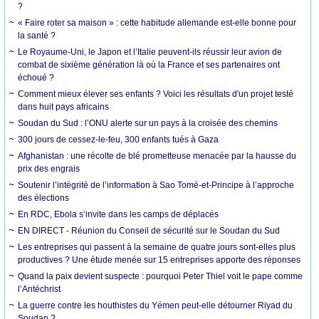
?
« Faire roter sa maison » : cette habitude allemande est-elle bonne pour
la santé ?
Le Royaume-Uni, le Japon et l’Italie peuvent-ils réussir leur avion de
combat de sixième génération là où la France et ses partenaires ont
échoué ?
Comment mieux élever ses enfants ? Voici les résultats d'un projet testé
dans huit pays africains
Soudan du Sud : l’ONU alerte sur un pays à la croisée des chemins
300 jours de cessez-le-feu, 300 enfants tués à Gaza
Afghanistan : une récolte de blé prometteuse menacée par la hausse du
prix des engrais
Soutenir l’intégrité de l’information à Sao Tomé-et-Principe à l’approche
des élections
En RDC, Ebola s’invite dans les camps de déplacés
EN DIRECT - Réunion du Conseil de sécurité sur le Soudan du Sud
Les entreprises qui passent à la semaine de quatre jours sont-elles plus
productives ? Une étude menée sur 15 entreprises apporte des réponses
Quand la paix devient suspecte : pourquoi Peter Thiel voit le pape comme
l’Antéchrist
La guerre contre les houthistes du Yémen peut-elle détourner Riyad du
Soudan ?