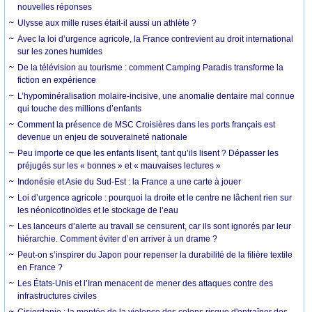
nouvelles réponses
Ulysse aux mille ruses était-il aussi un athlète ?
Avec la loi d’urgence agricole, la France contrevient au droit international
sur les zones humides
De la télévision au tourisme : comment Camping Paradis transforme la
fiction en expérience
L’hypominéralisation molaire-incisive, une anomalie dentaire mal connue
qui touche des millions d’enfants
Comment la présence de MSC Croisières dans les ports français est
devenue un enjeu de souveraineté nationale
Peu importe ce que les enfants lisent, tant qu’ils lisent ? Dépasser les
préjugés sur les « bonnes » et « mauvaises lectures »
Indonésie et Asie du Sud-Est : la France a une carte à jouer
Loi d’urgence agricole : pourquoi la droite et le centre ne lâchent rien sur
les néonicotinoïdes et le stockage de l’eau
Les lanceurs d’alerte au travail se censurent, car ils sont ignorés par leur
hiérarchie. Comment éviter d’en arriver à un drame ?
Peut-on s’inspirer du Japon pour repenser la durabilité de la filière textile
en France ?
Les États-Unis et l’Iran menacent de mener des attaques contre des
infrastructures civiles
Cisjordanie : la montée de la violence des colons risque d'entraîner des