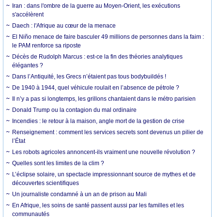
Iran : dans l'ombre de la guerre au Moyen-Orient, les exécutions
s'accélèrent
Daech : l'Afrique au cœur de la menace
El Niño menace de faire basculer 49 millions de personnes dans la faim :
le PAM renforce sa riposte
Décès de Rudolph Marcus : est-ce la fin des théories analytiques
élégantes ?
Dans l’Antiquité, les Grecs n’étaient pas tous bodybuildés !
De 1940 à 1944, quel véhicule roulait en l’absence de pétrole ?
Il n’y a pas si longtemps, les grillons chantaient dans le métro parisien
Donald Trump ou la contagion du mal ordinaire
Incendies : le retour à la maison, angle mort de la gestion de crise
Renseignement : comment les services secrets sont devenus un pilier de
l’État
Les robots agricoles annoncent-ils vraiment une nouvelle révolution ?
Quelles sont les limites de la clim ?
L’éclipse solaire, un spectacle impressionnant source de mythes et de
découvertes scientifiques
Un journaliste condamné à un an de prison au Mali
En Afrique, les soins de santé passent aussi par les familles et les
communautés