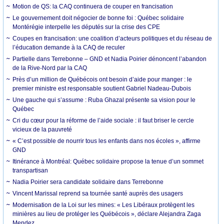
Motion de QS: la CAQ continuera de couper en francisation
Le gouvernement doit négocier de bonne foi : Québec solidaire
Montérégie interpelle les députés sur la crise des CPE
Coupes en francisation: une coalition d’acteurs politiques et du réseau de
l’éducation demande à la CAQ de reculer
Partielle dans Terrebonne – GND et Nadia Poirier dénoncent l’abandon
de la Rive-Nord par la CAQ
Près d’un million de Québécois ont besoin d’aide pour manger : le
premier ministre est responsable soutient Gabriel Nadeau-Dubois
Une gauche qui s’assume : Ruba Ghazal présente sa vision pour le
Québec
Cri du cœur pour la réforme de l’aide sociale : il faut briser le cercle
vicieux de la pauvreté
« C’est possible de nourrir tous les enfants dans nos écoles », affirme
GND
Itinérance à Montréal: Québec solidaire propose la tenue d’un sommet
transpartisan
Nadia Poirier sera candidate solidaire dans Terrebonne
Vincent Marissal reprend sa tournée santé auprès des usagers
Modernisation de la Loi sur les mines: « Les Libéraux protègent les
minières au lieu de protéger les Québécois », déclare Alejandra Zaga
Mendez