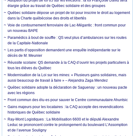
Adoption du projet de loi 65 sur les évictions : la loi Françoise David sera
élargie grâce au travail de Québec solidaire et des groupes
Québec solidaire dépose un projet de loi pour inscrire le droit au logement
dans la Charte québécoise des droits et libertés
Voie de contournement ferroviaire de Lac-Mégantic : front commun pour
un nouveau BAPE
Paramédics à bout de souffle : QS veut plus d’ambulances sur les routes
de la Capitale-Nationale
Les partis d’opposition demandent une enquête indépendante sur le
décès de M. Meunier
Réussite scolaire: QS demande à la CAQ d’ouvrir les projets particuliers à
tous les élèves du Québec
Modernisation de la Loi sur les mines: « Plusieurs gains solidaires, mais
aussi beaucoup de travail à faire » – Alejandra Zaga Mendez
Québec solidaire adopte la déclaration de Saguenay : un nouveau pacte
avec les régions
Front commun des élu-es pour sauver le Centre communautaire Ahuntsic
Gains majeurs pour les locataires : la CAQ accepte des revendications
historiques de Québec solidaire
Ray-Mont Logistiques : La Mobilisation 6600 et le député Alexandre
Leduc se prononcent contre le prolongement du boulevard L’Assomption
et de l’avenue Souligny