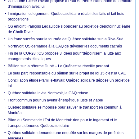
Guillaume Cliche-Rivard propose à Paul St-Pierre Plamondon de débattre
d’immigration avec lui
Immigration et logement : Québec solidaire rétablit les faits et fait trois
propositions
QS enjoint François Legault de s’opposer au projet de dépotoir nucléaire
de Chalk River
Un franc succès pour la tournée de Québec solidaire sur la Rive-Sud
NorthVolt: QS demande à la CAQ de dévoiler les documents cachés
Fin de la COP28 : QS propose 3 idées pour “dépolitiser” la lutte aux
changements climatiques
Bâillon sur la réforme Dubé – Le Québec se réveille perdant.
Le seul parti responsable du bâillon sur le projet de loi 15 c’est la CAQ
Conciliation études-famille-travail: Québec solidaire dépose un projet de
loi
Québec solidaire invite Northvolt, la CAQ refuse
Front commun pour un avenir énergétique juste et viable
Québec solidaire se mobilise pour sauver le transport en commun à
Montréal
Bilan du Sommet de l’Est de Montréal: rien pour le logement et le
transport, dénonce Québec solidaire
Québec solidaire demande une enquête sur les marges de profit des
épiceries