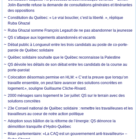
Jolin-Barrette refuse la demande de consultations générales et itinérantes
des oppositions
Constitution du Québec: « Le vrai bouclier, c’est la liberté. », réplique
Ruba Ghazal
Ruba Ghazal somme François Legault de ne pas abandonner la jeunesse
QS s’attaque aux logements abandonnés et vacants
Débat public à Longueuil entre les trois candidats au poste de co-porte-
parole de Québec solidaire
Québec solidaire souhaite que le Québec reconnaisse la Palestine
QS dévoile les détails de son débat entre les candidats de la course au
porte-parolat
Colocation désormais permise en HLM: « C’est la preuve que lorsqu’on
travaille ensemble, on peut faire avancer des solutions concrètes en
logement.», souligne Guillaume Cliche-Rivard.
2000 ménages sans logement le 1er juillet: QS sur le terrain avec des
solutions concrètes
23e Conseil national de Québec solidaire : remettre les travailleuses et les
travailleurs au coeur de notre action politique
Adoption sous bâillon de la réforme de l’énergie: QS dénonce la
démolition tranquille d’Hydro-Québec
Bilan parlementaire: «La CAQ est un gouvernement anti-travailleurs» –