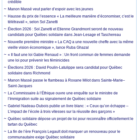
crédible
Manon Massé veut parler d’espoir avec les jeunes
Hausse du prix de l’essence « La meilleure manière d’économiser, c’est le
télétravail », selon Sol Zanetti
Élection 2026 : Sol Zanetti et Etienne Grandmont seront de nouveau
candidats pour Québec solidaire dans Jean-Lesage et Taschereau
Nouvelle première ministre « La CAQ a une nouvelle cheffe avec la même
vieille vision économique », lance Ruba Ghazal
« Il faut une loi Gabie Renaud » : Un front commun de femmes demande
une loi pour prévenir les féminicides
Élections 2026 : David Poulin-Latulippe sera candidat pour Québec
solidaire dans Richmond
Manon Massé passe le flambeau à Roxane Milot dans Sainte-Marie–
Saint-Jacques
La Commissaire à l’Éthique ouvre une enquête sur le ministre de
l’Immigration suite au signalement de Québec solidaire
Gabriel Nadeau-Dubois publie un livre blanc : « Ceux qu’on échappe –
L’impact de l’école à trois vitesses sur la réussite des garçons »
Québec solidaire dépose un projet de loi pour reconnaître officiellement le
tartan du Québec
La fin de l’ère François Legault doit marquer un renouveau pour le
communautaire exige Québec solidaire