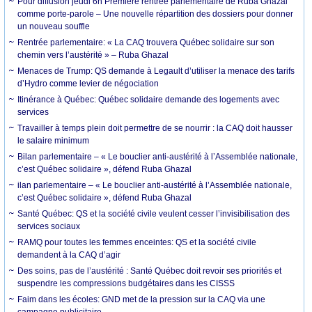
Pour diffusion jeudi 6h Première rentrée parlementaire de Ruba Ghazal
comme porte-parole – Une nouvelle répartition des dossiers pour donner
un nouveau souffle
Rentrée parlementaire: « La CAQ trouvera Québec solidaire sur son
chemin vers l’austérité » – Ruba Ghazal
Menaces de Trump: QS demande à Legault d’utiliser la menace des tarifs
d’Hydro comme levier de négociation
Itinérance à Québec: Québec solidaire demande des logements avec
services
Travailler à temps plein doit permettre de se nourrir : la CAQ doit hausser
le salaire minimum
Bilan parlementaire – « Le bouclier anti-austérité à l’Assemblée nationale,
c’est Québec solidaire », défend Ruba Ghazal
ilan parlementaire – « Le bouclier anti-austérité à l’Assemblée nationale,
c’est Québec solidaire », défend Ruba Ghazal
Santé Québec: QS et la société civile veulent cesser l’invisibilisation des
services sociaux
RAMQ pour toutes les femmes enceintes: QS et la société civile
demandent à la CAQ d’agir
Des soins, pas de l’austérité : Santé Québec doit revoir ses priorités et
suspendre les compressions budgétaires dans les CISSS
Faim dans les écoles: GND met de la pression sur la CAQ via une
campagne publicitaire