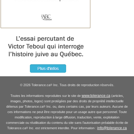
© 2026 Tolerance.ca
Inc. Tous droits de reproduction réservés.
®
www.tolerance.ca
Toutes les informations reproduites sur le site de
(articles,
images, photos, logos) sont protégées par des droits de propriété intellectuelle
détenus par Tolerance.ca
Inc. ou, dans certains cas, par leurs auteurs. Aucune de
®
ces informations ne peut être reproduite pour un usage autre que personnel. Toute
modification, reproduction à large diffusion, traduction, vente, exploitation
commerciale ou réutilisation du contenu du site sans l'autorisation préalable écrite de
info@tolerance.ca
Tolerance.ca
Inc. est strictement interdite. Pour information :
®