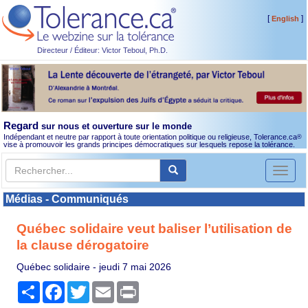
[
]
English
Directeur / Éditeur: Victor Teboul, Ph.D.
Regard
sur nous et ouverture sur le monde
Indépendant et neutre par rapport à toute orientation politique ou religieuse, Tolerance.ca
®
vise à promouvoir les grands principes démocratiques sur lesquels repose la tolérance.
Toggl
naviga
Médias - Communiqués
Québec solidaire veut baliser l’utilisation de
la clause dérogatoire
Québec solidaire -
jeudi 7 mai 2026
Partager
Facebook
Twitter
Email
Print