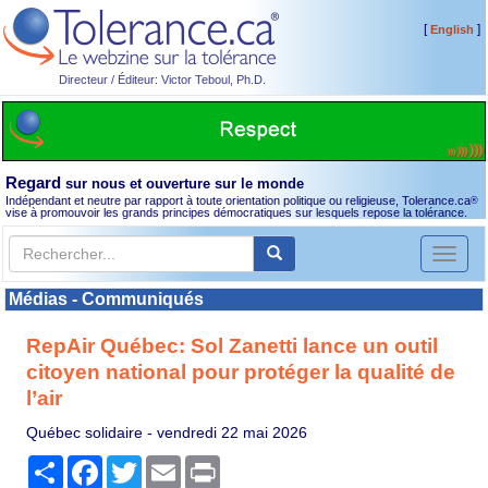
[
]
English
Directeur / Éditeur: Victor Teboul, Ph.D.
Regard
sur nous et ouverture sur le monde
Indépendant et neutre par rapport à toute orientation politique ou religieuse, Tolerance.ca
®
vise à promouvoir les grands principes démocratiques sur lesquels repose la tolérance.
Toggl
naviga
Médias - Communiqués
RepAir Québec: Sol Zanetti lance un outil
citoyen national pour protéger la qualité de
l’air
Québec solidaire -
vendredi 22 mai 2026
Partager
Facebook
Twitter
Email
Print