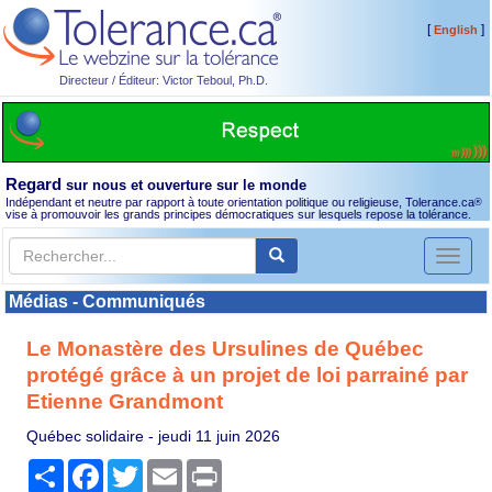
[
]
English
Directeur / Éditeur: Victor Teboul, Ph.D.
Regard
sur nous et ouverture sur le monde
Indépendant et neutre par rapport à toute orientation politique ou religieuse, Tolerance.ca
®
vise à promouvoir les grands principes démocratiques sur lesquels repose la tolérance.
Toggl
naviga
Médias - Communiqués
Le Monastère des Ursulines de Québec
protégé grâce à un projet de loi parrainé par
Etienne Grandmont
Québec solidaire -
jeudi 11 juin 2026
Partager
Facebook
Twitter
Email
Print