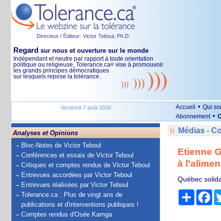
Directeur / Éditeur: Victor Teboul, Ph.D.
Regard
sur nous et ouverture sur le monde
Indépendant et neutre par rapport à toute orientation
politique ou religieuse, Tolerance.ca
vise à promouvoir
®
les grands principes démocratiques
sur lesquels repose la tolérance.
•
Accueil
Qui s
Vendredi 7 août 2026
•
Abonnement
O
Médias - 
Analyses et Opinions
Bloc-Notes de Victor Teboul
Etienne G
Conférences et essais de Victor Teboul
à l’alimen
Critiques et comptes rendus de Victor Teboul
Entrevues accordées par Victor Teboul
Québec solida
Entrevues réalisées par Victor Teboul
Partage
Fa
Tolerance.ca : Plus de vingt ans de
publications et d'interventions publiques !
Comptes rendus d'Osée Kamga