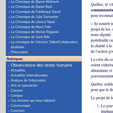
La Chronique de Bjarne Melkevik
Québec, le 1
La Chronique de Daniel Baril
communautair
La Chronique de Frédérique David
pour reconnaît
La Chronique de Julie Dumontier
La Chronique de Léonce Naud
« Se nourrir n
La Chronique de Masri Feki
projet de loi,
La Chronique de Michel Rogalski
notre dignité
La Chronique de Sami Bibi
portefeuille o
La chronique de Véronick Talbot/Collaboration
la charité à la
étudiante
de l’action g
Philosophie
La crise du co
Rubriques
soient vulnéra
Observatoire des droits humains
alimentaire et
Actualités
gouvernement r
Actualités Internationales
Analyse de l'information
Québec solidai
Arts et spectacles
pour que le dr
Campus
Campus
Le projet de lo
Ces lectures qui nous habitent
Le gou
Communiqué
impliqu
Concours