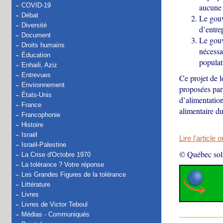
COVID-19
aucune 
Débat
Le gou
Diversité
d’entrep
Document
Le gou
Droits humains
nécessa
Éducation
populat
Enhaili, Aziz
Entrevues
Ce projet de lo
Environnement
proposées par
États-Unis
d’alimentation
France
alimentaire d
Francophonie
Histoire
Israël
Lire l'article 
Israël-Palestine
© Québec soli
La Crise d'Octobre 1970
La tolérance ? Votre réponse
Les Grandes Figures de la tolérance
Littérature
Livres
Livres de Victor Teboul
Médias - Communiqués