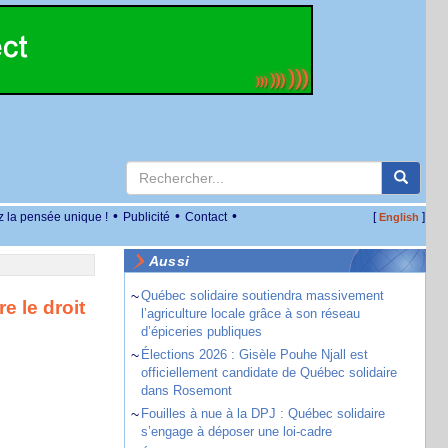
•
•
•
z la pensée unique !
Publicité
Contact
[
]
English
Aussi
~
Québec solidaire soutiendra massivement
e le droit
l’agriculture locale grâce à son réseau
d’épiceries publiques
~
Élections 2026 : Gisèle Pouhe Njall est
officiellement candidate de Québec solidaire
dans Rosemont
~
Fouilles à nue à la DPJ : Québec solidaire
s’engage à déposer une loi-cadre