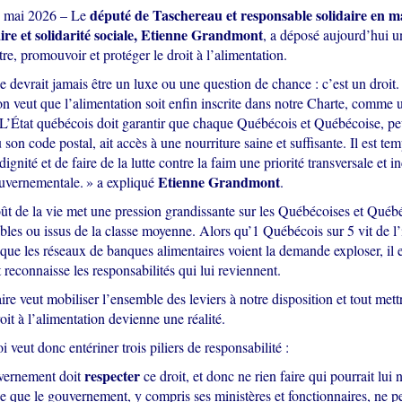
député de Taschereau et responsable solidaire en ma
4 mai 2026 – Le
e et solidarité sociale, Etienne Grandmont
, a déposé aujourd’hui un
re, promouvoir et protéger le droit à l’alimentation.
e devrait jamais être un luxe ou une question de chance : c’est un droit
 on veut que l’alimentation soit enfin inscrite dans notre Charte, comme 
. L’État québécois doit garantir que chaque Québécois et Québécoise, p
u son code postal, ait accès à une nourriture saine et suffisante. Il est te
 dignité et de faire de la lutte contre la faim une priorité transversale et 
Etienne Grandmont
ouvernementale. » a expliqué
.
ût de la vie met une pression grandissante sur les Québécoises et Québé
bles ou issus de la classe moyenne. Alors qu’1 Québécois sur 5 vit de l’
 que les réseaux de banques alimentaires voient la demande exploser, il 
econnaisse les responsabilités qui lui reviennent.
re veut mobiliser l’ensemble des leviers à notre disposition et tout met
oit à l’alimentation devienne une réalité.
i veut donc entériner trois piliers de responsabilité :
respecter
vernement doit
ce droit, et donc ne rien faire qui pourrait lui 
e que le gouvernement, y compris ses ministères et fonctionnaires, ne p