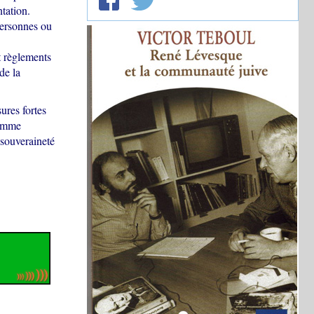
tation.
personnes ou
et règlements
de la
sures fortes
ramme
a souveraineté