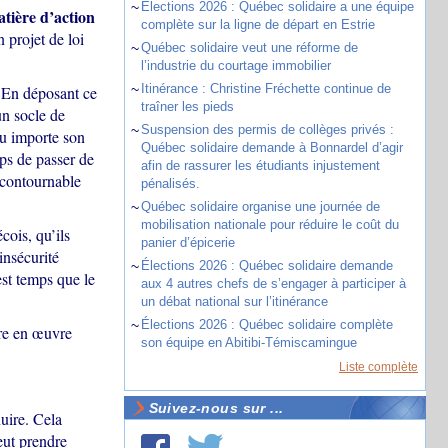
~
Élections 2026 : Québec solidaire a une équipe
tière d’action
complète sur la ligne de départ en Estrie
 projet de loi
~
Québec solidaire veut une réforme de
l’industrie du courtage immobilier
~
Itinérance : Christine Fréchette continue de
. En déposant ce
traîner les pieds
un socle de
~
Suspension des permis de collèges privés :
eu importe son
Québec solidaire demande à Bonnardel d’agir
mps de passer de
afin de rassurer les étudiants injustement
incontournable
pénalisés.
~
Québec solidaire organise une journée de
mobilisation nationale pour réduire le coût du
cois, qu’ils
panier d’épicerie
insécurité
~
Élections 2026 : Québec solidaire demande
est temps que le
aux 4 autres chefs de s’engager à participer à
un débat national sur l’itinérance
~
Élections 2026 : Québec solidaire complète
tre en œuvre
son équipe en Abitibi-Témiscamingue
Liste complète
Suivez-nous sur ...
nuire. Cela
eut prendre