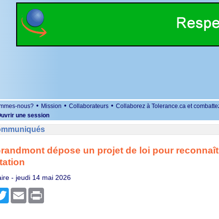
•
•
•
ommes-nous?
Mission
Collaborateurs
Collaborez à Tolerance.ca et combatte
uvrir une session
Communiqués
randmont dépose un projet de loi pour reconnaîtr
tation
ire -
jeudi 14 mai 2026
r
cebook
Twitter
Email
Print