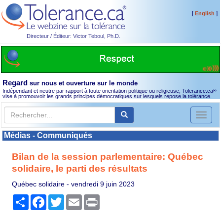
[
]
English
Directeur / Éditeur: Victor Teboul, Ph.D.
Regard
sur nous et ouverture sur le monde
Indépendant et neutre par rapport à toute orientation politique ou religieuse, Tolerance.ca
®
vise à promouvoir les grands principes démocratiques sur lesquels repose la tolérance.
Toggl
naviga
Médias - Communiqués
Bilan de la session parlementaire: Québec
solidaire, le parti des résultats
Québec solidaire -
vendredi 9 juin 2023
Partager
Facebook
Twitter
Email
Print