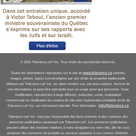
© 2026 Tolerance.ca
Inc. Tous droits de reproduction réservés.
®
www.tolerance.ca
Toutes les informations reproduites sur le site de
(articles,
images, photos, logos) sont protégées par des droits de propriété intellectuelle
détenus par Tolerance.ca
Inc. ou, dans certains cas, par leurs auteurs. Aucune de
®
ces informations ne peut être reproduite pour un usage autre que personnel. Toute
modification, reproduction à large diffusion, traduction, vente, exploitation
commerciale ou réutilisation du contenu du site sans l'autorisation préalable écrite de
info@tolerance.ca
Tolerance.ca
Inc. est strictement interdite. Pour information :
®
Tolerance.ca
Inc. n'est pas responsable des liens externes ni des contenus des
®
annonces publicitaires paraissant sur Tolerance.ca
. Les annonces publicitaires
®
peuvent utiliser des données relatives à votre navigation sur notre site, afin de vous
proposer des annonces de produits ou services adaptées à vos centres d'intérêts.