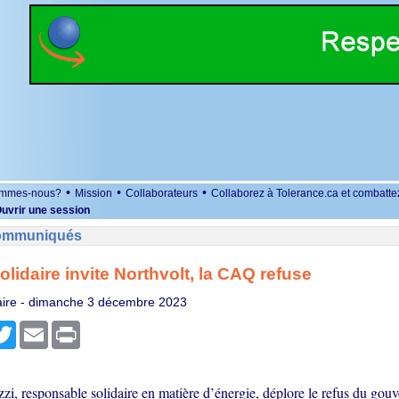
•
•
•
ommes-nous?
Mission
Collaborateurs
Collaborez à Tolerance.ca et combatte
uvrir une session
Communiqués
lidaire invite Northvolt, la CAQ refuse
ire -
dimanche 3 décembre 2023
r
cebook
Twitter
Email
Print
i, responsable solidaire en matière d’énergie, déplore le refus du gou