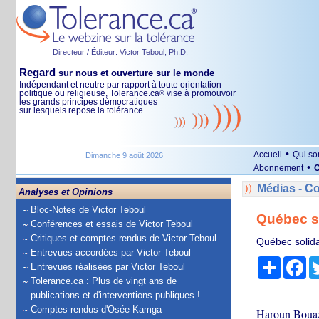
Directeur / Éditeur: Victor Teboul, Ph.D.
Regard
sur nous et ouverture sur le monde
Indépendant et neutre par rapport à toute orientation
politique ou religieuse, Tolerance.ca
vise à promouvoir
®
les grands principes démocratiques
sur lesquels repose la tolérance.
•
Accueil
Qui s
Dimanche 9 août 2026
•
Abonnement
O
Médias - 
Analyses et Opinions
Bloc-Notes de Victor Teboul
Québec so
Conférences et essais de Victor Teboul
Critiques et comptes rendus de Victor Teboul
Québec solida
Entrevues accordées par Victor Teboul
Partage
Fa
Entrevues réalisées par Victor Teboul
Tolerance.ca : Plus de vingt ans de
publications et d'interventions publiques !
Comptes rendus d'Osée Kamga
Haroun Bouazz