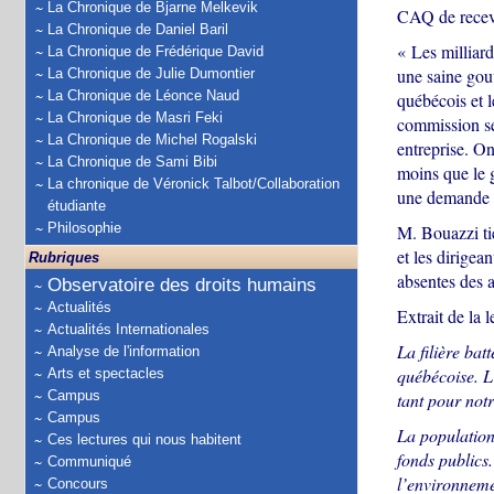
La Chronique de Bjarne Melkevik
CAQ de recevo
La Chronique de Daniel Baril
« Les milliard
La Chronique de Frédérique David
une saine gou
La Chronique de Julie Dumontier
La Chronique de Léonce Naud
québécois et l
La Chronique de Masri Feki
commission ser
La Chronique de Michel Rogalski
entreprise. On
La Chronique de Sami Bibi
moins que le 
La chronique de Véronick Talbot/Collaboration
une demande a
étudiante
Philosophie
M. Bouazzi tie
et les dirigea
Rubriques
absentes des 
Observatoire des droits humains
Actualités
Extrait de la 
Actualités Internationales
La filière ba
Analyse de l'information
québécoise. L’
Arts et spectacles
Campus
tant pour not
Campus
La population
Ces lectures qui nous habitent
fonds publics
Communiqué
l’environnemen
Concours