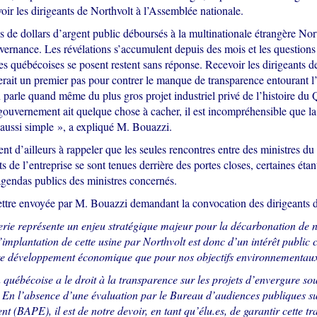
ir les dirigeants de Northvolt à l’Assemblée nationale.
s de dollars d’argent public déboursés à la multinationale étrangère Nor
vernance. Les révélations s’accumulent depuis des mois et les questions
es québécoises se posent restent sans réponse. Recevoir les dirigeants de
ait un premier pas pour contrer le manque de transparence entourant l’a
 parle quand même du plus gros projet industriel privé de l’histoire du
gouvernement ait quelque chose à cacher, il est incompréhensible que 
ussi simple », a expliqué M. Bouazzi.
nt d’ailleurs à rappeler que les seules rencontres entre des ministres 
nts de l’entreprise se sont tenues derrière des portes closes, certaines ét
agendas publics des ministres concernés.
lettre envoyée par M. Bouazzi demandant la convocation des dirigeants 
tterie représente un enjeu stratégique majeur pour la décarbonation de
implantation de cette usine par Northvolt est donc d’un intérêt public 
re développement économique que pour nos objectifs environnementau
 québécoise a le droit à la transparence sur les projets d’envergure so
. En l’absence d’une évaluation par le Bureau d’audiences publiques s
t (BAPE), il est de notre devoir, en tant qu’élu.es, de garantir cette t