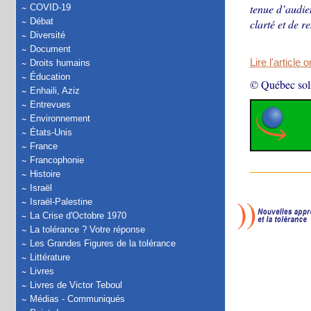
tenue d’audie
COVID-19
Débat
clarté et de r
Diversité
Document
Lire l'article 
Droits humains
Éducation
© Québec soli
Enhaili, Aziz
Entrevues
Environnement
États-Unis
France
Francophonie
Histoire
Israël
Israël-Palestine
La Crise d'Octobre 1970
La tolérance ? Votre réponse
Les Grandes Figures de la tolérance
Littérature
Livres
Livres de Victor Teboul
Médias - Communiqués