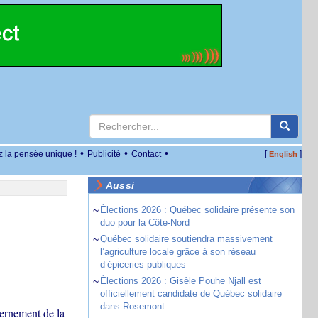
•
•
•
z la pensée unique !
Publicité
Contact
[
]
English
Aussi
~
Élections 2026 : Québec solidaire présente son
duo pour la Côte-Nord
~
Québec solidaire soutiendra massivement
l’agriculture locale grâce à son réseau
d’épiceries publiques
~
Élections 2026 : Gisèle Pouhe Njall est
officiellement candidate de Québec solidaire
dans Rosemont
vernement de la