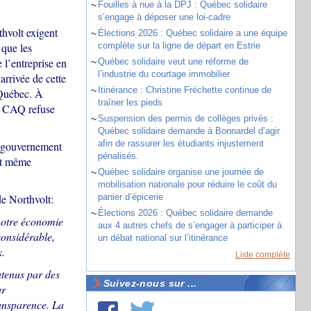
~
Fouilles à nue à la DPJ : Québec solidaire
s’engage à déposer une loi-cadre
thvolt exigent
~
Élections 2026 : Québec solidaire a une équipe
 que les
complète sur la ligne de départ en Estrie
 l’entreprise en
~
Québec solidaire veut une réforme de
l’industrie du courtage immobilier
rrivée de cette
~
Itinérance : Christine Fréchette continue de
 Québec. À
traîner les pieds
la CAQ refuse
~
Suspension des permis de collèges privés :
Québec solidaire demande à Bonnardel d’agir
afin de rassurer les étudiants injustement
du gouvernement
pénalisés.
ant même
~
Québec solidaire organise une journée de
mobilisation nationale pour réduire le coût du
de Northvolt:
panier d’épicerie
~
Élections 2026 : Québec solidaire demande
 notre économie
aux 4 autres chefs de s’engager à participer à
considérable,
un débat national sur l’itinérance
x.
Liste complète
utenus par des
Suivez-nous sur ...
ur
ransparence. La