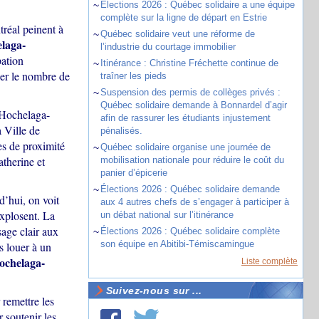
~
Élections 2026 : Québec solidaire a une équipe
complète sur la ligne de départ en Estrie
réal peinent à
~
Québec solidaire veut une réforme de
elaga-
l’industrie du courtage immobilier
pation
~
Itinérance : Christine Fréchette continue de
uer le nombre de
traîner les pieds
~
Suspension des permis de collèges privés :
Québec solidaire demande à Bonnardel d’agir
’Hochelaga-
afin de rassurer les étudiants injustement
 Ville de
pénalisés.
es de proximité
~
Québec solidaire organise une journée de
therine et
mobilisation nationale pour réduire le coût du
panier d’épicerie
~
Élections 2026 : Québec solidaire demande
’hui, on voit
aux 4 autres chefs de s’engager à participer à
explosent. La
un débat national sur l’itinérance
sage clair aux
~
Élections 2026 : Québec solidaire complète
son équipe en Abitibi-Témiscamingue
s louer à un
ochelaga-
Liste complète
Suivez-nous sur ...
 remettre les
r soutenir les