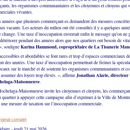
ants, les organismes communautaires et les citoyennes et citoyens qui v
erciales vivantes.
es années que plusieurs commerçant-es demandent des mesures concrètes
aux vacants. Les acteurs du milieu ont été consultés il y a quelques anné
ne change. Une taxe d’inoccupation enverrait enfin le message qu’on ne p
détériorer pendant des années alors que nos quartiers ont besoin de vital
Karina Hammond, copropriétaire de La Tisanerie Man
», souligne
accessibles et abordables se font rares et trop d’espaces commerciaux 
t des années. Une taxe d’inoccupation permettrait de freiner la spécula
locaux sur le marché et de soutenir les organismes communautaires et 
Jonathan Alarie, directeur 
 assumer des loyers trop élevés. », affirme
chelaga-Maisonneuve
.
ochelaga-Maisonneuve invite les citoyennes et citoyens, les commerçant
 quartier à appuyer cette campagne afin d’exprimer à la Ville de Montré
s une mesure de taxation sur l’inoccupation commerciale.
original complet
daire
-
jeudi 21 mai 2026