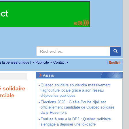
•
•
•
z la pensée unique !
Publicité
Contact
[
]
English
Aussi
~
Québec solidaire soutiendra massivement
solidaire
l’agriculture locale grâce à son réseau
ciale
d’épiceries publiques
~
Élections 2026 : Gisèle Pouhe Njall est
officiellement candidate de Québec solidaire
dans Rosemont
~
Fouilles à nue à la DPJ : Québec solidaire
s’engage à déposer une loi-cadre