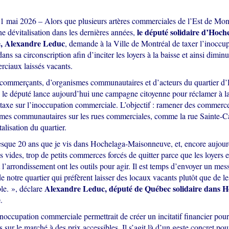
21 mai 2026 – Alors que plusieurs artères commerciales de l’Est de Mont
le député solidaire d’Hoch
ne dévitalisation dans les dernières années,
, Alexandre Leduc
, demande à la Ville de Montréal de taxer l’inoccu
ns sa circonscription afin d’inciter les loyers à la baisse et ainsi dimin
ciaux laissés vacants.
commerçants, d’organismes communautaires et d’acteurs du quartier d
le député lance aujourd’hui une campagne citoyenne pour réclamer à la
taxe sur l’inoccupation commerciale. L’objectif : ramener des commerc
smes communautaires sur les rues commerciales, comme la rue Sainte-Ca
talisation du quartier.
resque 20 ans que je vis dans Hochelaga-Maisonneuve, et, encore aujourd
es vides, trop de petits commerces forcés de quitter parce que les loyers 
t l’arrondissement ont les outils pour agir. Il est temps d’envoyer un mes
de notre quartier qui préfèrent laisser des locaux vacants plutôt que de le
Alexandre Leduc, député de Québec solidaire dans H
le. », déclare
e
.
inoccupation commerciale permettrait de créer un incitatif financier pour
 sur le marché à des prix accessibles. Il s’agit là d’un geste concret pou