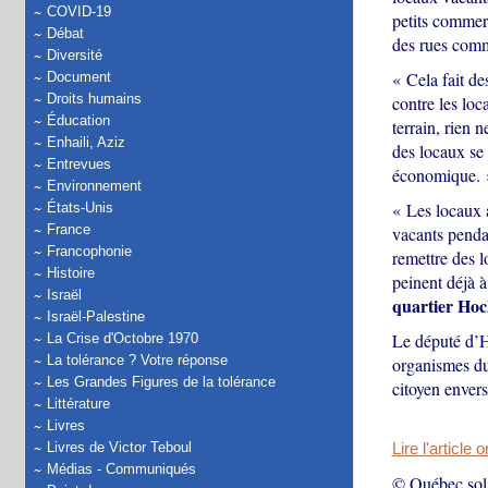
COVID-19
petits commerç
Débat
des rues comm
Diversité
« Cela fait d
Document
Droits humains
contre les loc
Éducation
terrain, rien 
Enhaili, Aziz
des locaux se 
Entrevues
économique. 
Environnement
« Les locaux 
États-Unis
France
vacants pendan
Francophonie
remettre des 
Histoire
peinent déjà à
Israël
quartier Ho
Israël-Palestine
Le député d’H
La Crise d'Octobre 1970
La tolérance ? Votre réponse
organismes du
Les Grandes Figures de la tolérance
citoyen enver
Littérature
Livres
Livres de Victor Teboul
Lire l'article 
Médias - Communiqués
© Québec soli