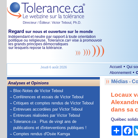
Directeur / Éditeur: Victor Teboul, Ph.D.
Regard
sur nous et ouverture sur le monde
Indépendant et neutre par rapport à toute orientation
politique ou religieuse, Tolerance.ca
vise à promouvoir
®
les grands principes démocratiques
sur lesquels repose la tolérance.
•
Accueil
Qui s
Jeudi 6 août 2026
•
Abonnement
O
Médias - 
Analyses et Opinions
Bloc-Notes de Victor Teboul
Locaux v
Conférences et essais de Victor Teboul
Alexandr
Critiques et comptes rendus de Victor Teboul
dans sa c
Entrevues accordées par Victor Teboul
Entrevues réalisées par Victor Teboul
Québec solida
Tolerance.ca : Plus de vingt ans de
publications et d'interventions publiques !
Partage
Fa
Comptes rendus d'Osée Kamga