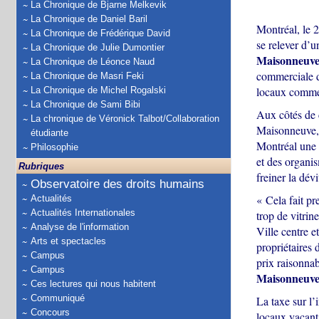
La Chronique de Bjarne Melkevik
La Chronique de Daniel Baril
Montréal, le 
La Chronique de Frédérique David
se relever d’u
La Chronique de Julie Dumontier
Maisonneuve
La Chronique de Léonce Naud
commerciale da
La Chronique de Masri Feki
locaux commer
La Chronique de Michel Rogalski
La Chronique de Sami Bibi
Aux côtés de 
La chronique de Véronick Talbot/Collaboration
Maisonneuve, 
étudiante
Montréal une 
Philosophie
et des organi
Rubriques
freiner la dévi
Observatoire des droits humains
« Cela fait p
Actualités
Actualités Internationales
trop de vitrin
Analyse de l'information
Ville centre e
Arts et spectacles
propriétaires 
Campus
prix raisonnab
Campus
Maisonneuv
Ces lectures qui nous habitent
Communiqué
La taxe sur l’
Concours
locaux vacants