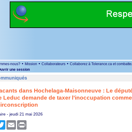
•
•
•
ommes-nous?
Mission
Collaborateurs
Collaborez à Tolerance.ca et combatte
uvrir une session
Communiqués
acants dans Hochelaga-Maisonneuve : Le député 
e Leduc demande de taxer l’inoccupation commer
irconscription
ire -
jeudi 21 mai 2026
r
cebook
Twitter
Email
Print