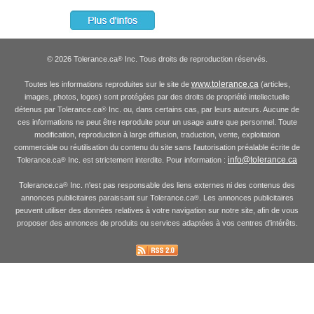
© 2026 Tolerance.ca
Inc. Tous droits de reproduction réservés.
®
www.tolerance.ca
Toutes les informations reproduites sur le site de
(articles,
images, photos, logos) sont protégées par des droits de propriété intellectuelle
détenus par Tolerance.ca
Inc. ou, dans certains cas, par leurs auteurs. Aucune de
®
ces informations ne peut être reproduite pour un usage autre que personnel. Toute
modification, reproduction à large diffusion, traduction, vente, exploitation
commerciale ou réutilisation du contenu du site sans l'autorisation préalable écrite de
info@tolerance.ca
Tolerance.ca
Inc. est strictement interdite. Pour information :
®
Tolerance.ca
Inc. n'est pas responsable des liens externes ni des contenus des
®
annonces publicitaires paraissant sur Tolerance.ca
. Les annonces publicitaires
®
peuvent utiliser des données relatives à votre navigation sur notre site, afin de vous
proposer des annonces de produits ou services adaptées à vos centres d'intérêts.