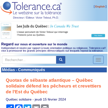
[
]
English
Directeur / Éditeur: Victor Teboul, Ph.D.
Regard
sur nous et ouverture sur le monde
Indépendant et neutre par rapport à toute orientation politique ou religieuse, Tolerance.ca
®
vise à promouvoir les grands principes démocratiques sur lesquels repose la tolérance.
Toggl
naviga
Médias - Communiqués
Quotas de sébaste atlantique – Québec
solidaire défend les pêcheurs et crevettiers
de l’Est du Québec
Québec solidaire -
jeudi 15 février 2024
Partager
Facebook
Twitter
Email
Print