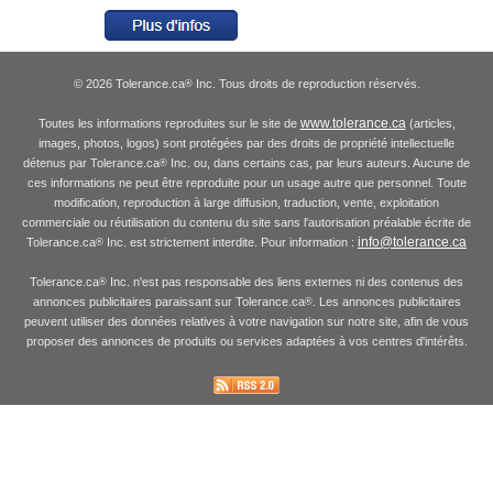
© 2026 Tolerance.ca
Inc. Tous droits de reproduction réservés.
®
www.tolerance.ca
Toutes les informations reproduites sur le site de
(articles,
images, photos, logos) sont protégées par des droits de propriété intellectuelle
détenus par Tolerance.ca
Inc. ou, dans certains cas, par leurs auteurs. Aucune de
®
ces informations ne peut être reproduite pour un usage autre que personnel. Toute
modification, reproduction à large diffusion, traduction, vente, exploitation
commerciale ou réutilisation du contenu du site sans l'autorisation préalable écrite de
info@tolerance.ca
Tolerance.ca
Inc. est strictement interdite. Pour information :
®
Tolerance.ca
Inc. n'est pas responsable des liens externes ni des contenus des
®
annonces publicitaires paraissant sur Tolerance.ca
. Les annonces publicitaires
®
peuvent utiliser des données relatives à votre navigation sur notre site, afin de vous
proposer des annonces de produits ou services adaptées à vos centres d'intérêts.