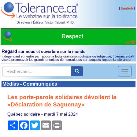
[
]
English
Directeur / Éditeur: Victor Teboul, Ph.D.
Regard
sur nous et ouverture sur le monde
Indépendant et neutre par rapport à toute orientation politique ou religieuse, Tolerance.ca
®
vise à promouvoir les grands principes démocratiques sur lesquels repose la tolérance.
Toggl
naviga
Médias - Communiqués
Les porte-parole solidaires dévoilent la
«Déclaration de Saguenay»
Québec solidaire -
mardi 7 mai 2024
Partager
Facebook
Twitter
Email
Print