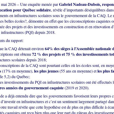
Gabriel Nadeau-Dubois, respon
5 mai 2026 – Une enquête menée par
ucation pour Québec solidaire
, révèle d’importants déséquilibres dans 
ments en infrastructures scolaires sous le gouvernement de la CAQ. Le ra
les belles écoles?, démontre en effet que les circonscriptions caquistes o
ée des projets et des investissements en construction et en rénovation d
 infrastructures (PQI) depuis 2018.
ants du rapport:
64% des sièges à l’Assemblée nationale
ue la CAQ détenait environ
72 % des projets et 75 % des investissements to
criptions ont obtenu
ructures scolaires depuis 2018;
conscriptions de la CAQ sont pourtant celles où les écoles sont, en moy
s
les plus jeunes
les plus f
(17% en moyenne),
(55 ans en moyenne) et
e 5,2) du Québec;
s investissements du PQI en infrastructures scolaires ont été effectués 
res années du gouvernement caquiste
(2019 et 2020).
de a déjà entendu dire que les gouvernements favorisent leurs propres
 d’investir en infrastructures et c’est un sentiment largement partagé dan
otre travail révèle que cette hypothèse est de plus en plus difficile à éca
és caquistes ont reçu bien plus que leur part du gâteau des investisseme