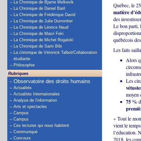
La Chronique de Bjarne Melkevik
Québec, le 2
La Chronique de Daniel Baril
matière d’éd
La Chronique de Frédérique David
des investisse
La Chronique de Julie Dumontier
Le bon parti, 
La Chronique de Léonce Naud
disproportionn
La Chronique de Masri Feki
québécois des
La Chronique de Michel Rogalski
La Chronique de Sami Bibi
Les faits saill
La chronique de Véronick Talbot/Collaboration
étudiante
Alors q
Philosophie
circons
infrast
Rubriques
Les cir
Observatoire des droits humains
vétuste
Actualités
moyen d
Actualités Internationales
Analyse de l'information
75 %
de
Arts et spectacles
premiè
Campus
« Tout le mon
Campus
vient le temps
Ces lectures qui nous habitent
l’éducation. N
Communiqué
Concours
2018, les comt