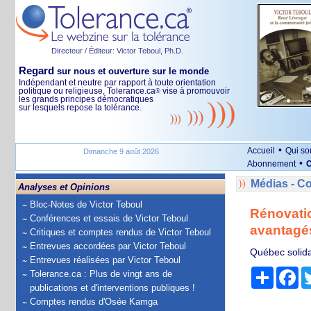
Directeur / Éditeur: Victor Teboul, Ph.D.
Regard
sur nous et ouverture sur le monde
Indépendant et neutre par rapport à toute orientation
politique ou religieuse, Tolerance.ca
vise à promouvoir
®
les grands principes démocratiques
sur lesquels repose la tolérance.
•
Accueil
Qui s
Dimanche 9 août 2026
•
Abonnement
O
Médias - 
Analyses et Opinions
Bloc-Notes de Victor Teboul
Rénovatio
Conférences et essais de Victor Teboul
avantagés
Critiques et comptes rendus de Victor Teboul
Entrevues accordées par Victor Teboul
Québec solida
Entrevues réalisées par Victor Teboul
Partage
Fa
Tolerance.ca : Plus de vingt ans de
publications et d'interventions publiques !
Comptes rendus d'Osée Kamga