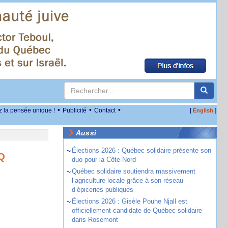
•
•
•
z la pensée unique !
Publicité
Contact
[
]
English
Aussi
~
Élections 2026 : Québec solidaire présente son
AQ
duo pour la Côte-Nord
~
Québec solidaire soutiendra massivement
l’agriculture locale grâce à son réseau
d’épiceries publiques
~
Élections 2026 : Gisèle Pouhe Njall est
officiellement candidate de Québec solidaire
dans Rosemont