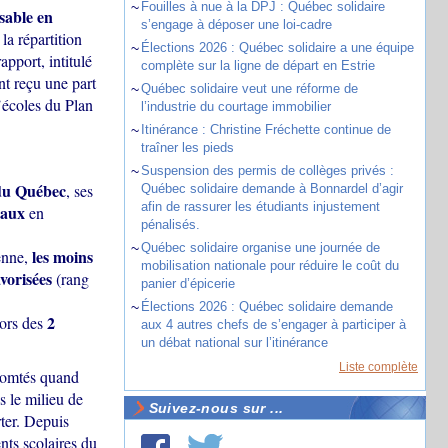
~
Fouilles à nue à la DPJ : Québec solidaire
sable en
s’engage à déposer une loi-cadre
la répartition
~
Élections 2026 : Québec solidaire a une équipe
pport, intitulé
complète sur la ligne de départ en Estrie
nt reçu une part
~
Québec solidaire veut une réforme de
’écoles du Plan
l’industrie du courtage immobilier
~
Itinérance : Christine Fréchette continue de
traîner les pieds
~
Suspension des permis de collèges privés :
 du Québec
, ses
Québec solidaire demande à Bonnardel d’agir
afin de rassurer les étudiants injustement
taux
en
pénalisés.
~
Québec solidaire organise une journée de
les moins
enne,
mobilisation nationale pour réduire le coût du
avorisées
(rang
panier d’épicerie
~
Élections 2026 : Québec solidaire demande
2
lors des
aux 4 autres chefs de s’engager à participer à
un débat national sur l’itinérance
Liste complète
 comtés quand
s le milieu de
Suivez-nous sur ...
rter. Depuis
nts scolaires du