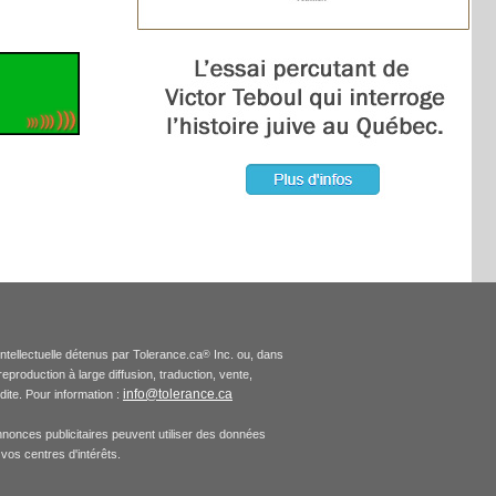
intellectuelle détenus par Tolerance.ca
Inc. ou, dans
®
production à large diffusion, traduction, vente,
info@tolerance.ca
rdite. Pour information :
nnonces publicitaires peuvent utiliser des données
vos centres d'intérêts.