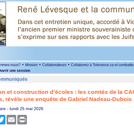
•
•
•
ommes-nous?
Mission
Collaborateurs
Collaborez à Tolerance.ca et combatte
uvrir une session
Communiqués
n et construction d’écoles : les comtés de la C
, révèle une enquête de Gabriel Nadeau-Dubois
ire -
lundi 25 mai 2026
r
cebook
Twitter
Email
Print