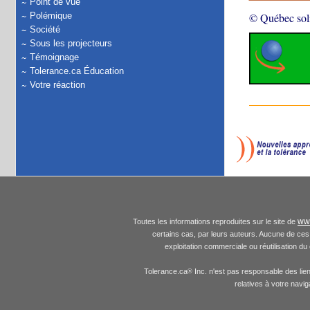
Point de vue
Polémique
© Québec soli
Société
Sous les projecteurs
Témoignage
Tolerance.ca Éducation
Votre réaction
www
Toutes les informations reproduites sur le site de
certains cas, par leurs auteurs. Aucune de ces 
exploitation commerciale ou réutilisation du
Tolerance.ca
Inc. n'est pas responsable des lie
®
relatives à votre navi