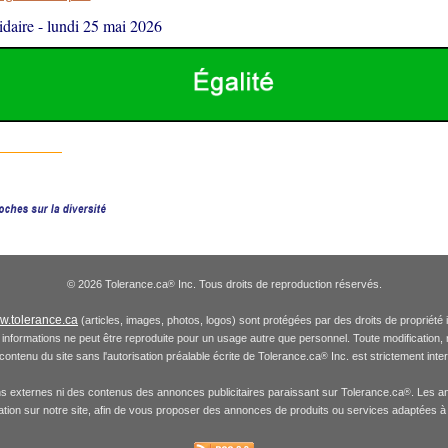
daire
-
lundi 25 mai 2026
© 2026 Tolerance.ca
Inc. Tous droits de reproduction réservés.
®
.tolerance.ca
(articles, images, photos, logos) sont protégées par des droits de propriété 
informations ne peut être reproduite pour un usage autre que personnel. Toute modification, re
 contenu du site sans l'autorisation préalable écrite de Tolerance.ca
Inc. est strictement inte
®
ns externes ni des contenus des annonces publicitaires paraissant sur Tolerance.ca
. Les a
®
gation sur notre site, afin de vous proposer des annonces de produits ou services adaptées à 