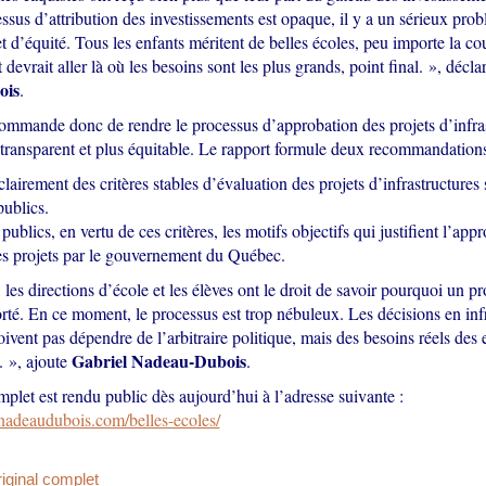
sus d’attribution des investissements est opaque, il y a un sérieux pro
t d’équité. Tous les enfants méritent de belles écoles, peu importe la c
 devrait aller là où les besoins sont les plus grands, point final. », décla
ois
.
ommande donc de rendre le processus d’approbation des projets d’infra
 transparent et plus équitable. Le rapport formule deux recommandations
clairement des critères stables d’évaluation des projets d’infrastructures s
publics.
ublics, en vertu de ces critères, les motifs objectifs qui justifient l’app
es projets par le gouvernement du Québec.
 les directions d’école et les élèves ont le droit de savoir pourquoi un pr
rté. En ce moment, le processus est trop nébuleux. Les décisions en inf
oivent pas dépendre de l’arbitraire politique, mais des besoins réels des 
Gabriel Nadeau-Dubois
 », ajoute
.
plet est rendu public dès aujourd’hui à l’adresse suivante :
elnadeaudubois.com/belles-ecoles/
original complet