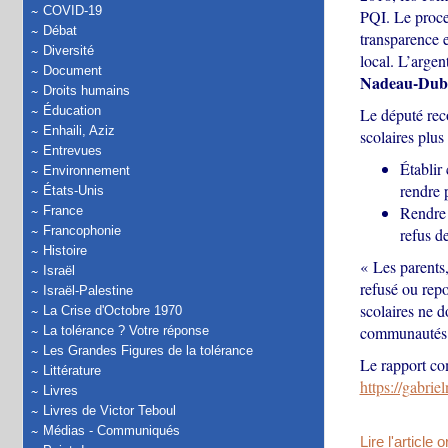
COVID-19
PQI. Le proces
Débat
transparence e
Diversité
local. L’argent
Document
Nadeau-Dub
Droits humains
Éducation
Le député rec
Enhaili, Aziz
scolaires plus
Entrevues
Établir 
Environnement
rendre 
États-Unis
Rendre p
France
Francophonie
refus d
Histoire
« Les parents,
Israël
refusé ou repo
Israël-Palestine
scolaires ne d
La Crise d'Octobre 1970
communautés.
La tolérance ? Votre réponse
Les Grandes Figures de la tolérance
Le rapport com
Littérature
https://gabri
Livres
Livres de Victor Teboul
Médias - Communiqués
Lire l'article 