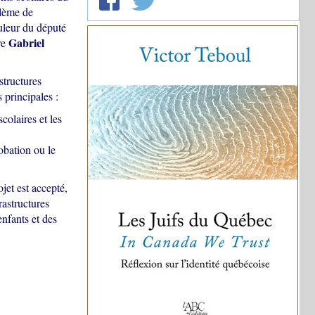
blème de
ouleur du député
Gabriel
re
structures
 principales :
colaires et les
robation ou le
ojet est accepté,
rastructures
enfants et des