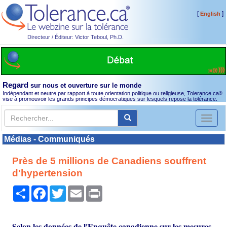
[
]
English
Directeur / Éditeur: Victor Teboul, Ph.D.
Regard
sur nous et ouverture sur le monde
Indépendant et neutre par rapport à toute orientation politique ou religieuse, Tolerance.ca
®
vise à promouvoir les grands principes démocratiques sur lesquels repose la tolérance.
Toggl
naviga
Médias - Communiqués
Près de 5 millions de Canadiens souffrent
d'hypertension
Partager
Facebook
Twitter
Email
Print
Selon les données de l'Enquête canadienne sur les mesures