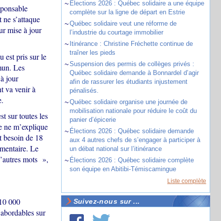
~
Élections 2026 : Québec solidaire a une équipe
sponsable
complète sur la ligne de départ en Estrie
t ne s’attaque
~
Québec solidaire veut une réforme de
ur mise à jour
l’industrie du courtage immobilier
~
Itinérance : Christine Fréchette continue de
traîner les pieds
 est pris sur le
~
Suspension des permis de collèges privés :
mun. Les
Québec solidaire demande à Bonnardel d’agir
à jour
afin de rassurer les étudiants injustement
t va venir à
pénalisés.
e.
~
Québec solidaire organise une journée de
mobilisation nationale pour réduire le coût du
t sur toutes les
panier d’épicerie
e ne m’explique
~
Élections 2026 : Québec solidaire demande
t besoin de 18
aux 4 autres chefs de s’engager à participer à
imentaire. Le
un débat national sur l’itinérance
d’autres mots »,
~
Élections 2026 : Québec solidaire complète
son équipe en Abitibi-Témiscamingue
Liste complète
 10 000
Suivez-nous sur ...
 abordables sur