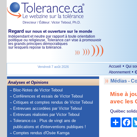
Directeur / Éditeur: Victor Teboul, Ph.D.
Regard
sur nous et ouverture sur le monde
Indépendant et neutre par rapport à toute orientation
politique ou religieuse, Tolerance.ca
vise à promouvoir
®
les grands principes démocratiques
sur lesquels repose la tolérance.
•
Accueil
Qui s
Vendredi 7 août 2026
•
Abonnement
O
Médias - 
Analyses et Opinions
Bloc-Notes de Victor Teboul
Mise à j
Conférences et essais de Victor Teboul
avec les 
Critiques et comptes rendus de Victor Teboul
Entrevues accordées par Victor Teboul
Québec solida
Entrevues réalisées par Victor Teboul
Partage
Fa
Tolerance.ca : Plus de vingt ans de
publications et d'interventions publiques !
Comptes rendus d'Osée Kamga