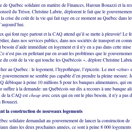
e de Québec solidaire en matière de Finances, Haroun Bouazzi et la re
onseil du Trésor, Christine Labrie, déplorent le fait que le gouvernemen
 la crise du coût de la vie qui fait rage en ce moment au Québec dans le
’aujourd’hui.
eux qui font rage partout et la CAQ attend qu’il se mette à pleuvoir! Le feu
lier, dans nos services publics, dans nos sociétés de transport en com
besoin d’aide immédiate en logement et il n’y en a pas dans cette mise 
e n’est pas en pelletant par en avant les problèmes que le gouvernemen
se du coût de la vie qui touche les Québécois », déplore Christine Labri
her au Québec : le logement, l’hypothèque, l’épicerie. Le mot «crise» es
ce gouvernement ne semble pas capable d’en prendre la pleine mesure. J
Q débloque à peine 10 millions $ pour les banques alimentaires, qui on
ur suffire à la demande: un Québécois sur dix a recours à une banque al
 de la CAQ est
cheap
avec ceux qui en ont le plus besoin, il n’y a pas 
n Bouazzi.
nt la construction de nouveaux logements
bec solidaire demandait au gouvernement de lancer la construction de
iaux dans les deux prochaines années, ce sont à peine 8 000 logements