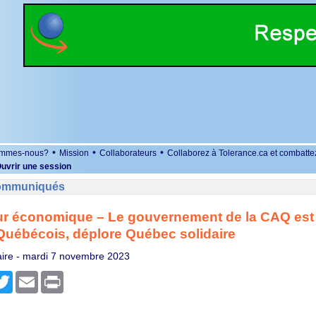
•
•
•
ommes-nous?
Mission
Collaborateurs
Collaborez à Tolerance.ca et combatte
uvrir une session
Communiqués
our économique – Le gouvernement de la CAQ est
Québécois, déplore Québec solidaire
ire -
mardi 7 novembre 2023
r
cebook
Twitter
Email
Print