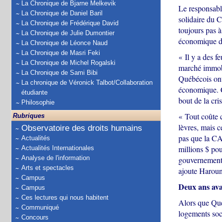
La Chronique de Bjarne Melkevik
Le responsabl
La Chronique de Daniel Baril
solidaire du C
La Chronique de Frédérique David
toujours pas à
La Chronique de Julie Dumontier
économique d
La Chronique de Léonce Naud
La Chronique de Masri Feki
« Il y a des f
La Chronique de Michel Rogalski
marché immobi
La Chronique de Sami Bibi
Québécois ont 
La chronique de Véronick Talbot/Collaboration
économique. C
étudiante
bout de la cri
Philosophie
« Tout coûte c
Rubriques
lèvres, mais 
Observatoire des droits humains
pas que la CA
Actualités
millions $ po
Actualités Internationales
Analyse de l'information
gouvernement
Arts et spectacles
ajoute Harou
Campus
Deux ans ava
Campus
Ces lectures qui nous habitent
Alors que Qué
Communiqué
logements soc
Concours