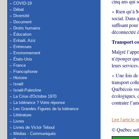
cinq ans qui s
COVID-19
Débat
« Rien qu’à M
Diversité
social. Dans 
Document
suffisant pour
Droits humains
déconnectée d
Éducation
Enhaili, Aziz
Transport col
Entrevues
Malgré l’appel
Environnement
n’éponger que 
États-Unis
leurs services.
France
Francophonie
« Une fois de 
Histoire
transport colle
Israël
Québécois vont
Israël-Palestine
écologiques, c
La Crise d'Octobre 1970
contraire l’a
La tolérance ? Votre réponse
Les Grandes Figures de la tolérance
Littérature
Lire l'article 
Livres
Livres de Victor Teboul
© Québec soli
Médias - Communiqués