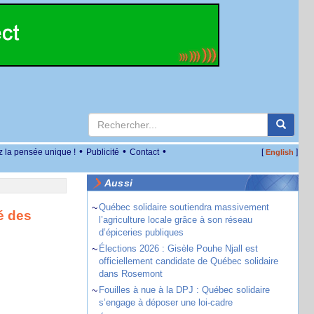
•
•
•
z la pensée unique !
Publicité
Contact
[
]
English
Aussi
~
Québec solidaire soutiendra massivement
é des
l’agriculture locale grâce à son réseau
d’épiceries publiques
~
Élections 2026 : Gisèle Pouhe Njall est
officiellement candidate de Québec solidaire
dans Rosemont
~
Fouilles à nue à la DPJ : Québec solidaire
s’engage à déposer une loi-cadre