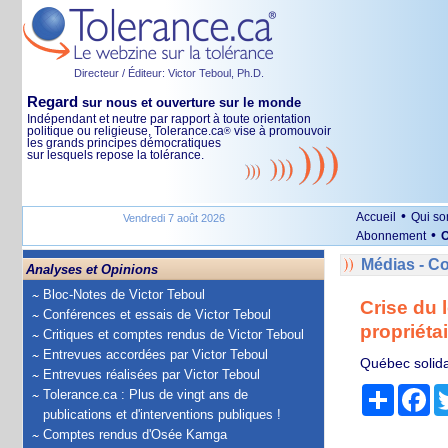
Directeur / Éditeur: Victor Teboul, Ph.D.
Regard
sur nous et ouverture sur le monde
Indépendant et neutre par rapport à toute orientation
politique ou religieuse, Tolerance.ca
vise à promouvoir
®
les grands principes démocratiques
sur lesquels repose la tolérance.
•
Accueil
Qui s
Vendredi 7 août 2026
•
Abonnement
O
Médias - 
Analyses et Opinions
Bloc-Notes de Victor Teboul
Crise du 
Conférences et essais de Victor Teboul
propriéta
Critiques et comptes rendus de Victor Teboul
Entrevues accordées par Victor Teboul
Québec solida
Entrevues réalisées par Victor Teboul
Partage
Fa
Tolerance.ca : Plus de vingt ans de
publications et d'interventions publiques !
Comptes rendus d'Osée Kamga