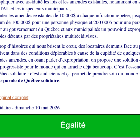
ppliquer avec assiduité les lois et les amendes existantes, notamment en
 TAL et les inspecteurs municipaux ;
er les amendes existantes de 10 000$ à chaque infraction répétée, jus
 de 100 000$ pour une personne physique et 200 000$ pour une pers
r au gouvernement du Québec et aux municipalités un pouvoir d’exprop
es détenus par des propriétaires multirécidivistes.
op d’histoires qui nous brisent le cœur, des locataires démunis face au
vivent dans des conditions déplorables à cause de la cupidité de quelque
aies amendes, en osant parler d’expropriation, on propose une solution c
 progressiste pour le monde qui en arrache déjà beaucoup. C’est l’essen
ec solidaire : c’est audacieux et ça permet de prendre soin du monde 
e-parole de Québec solidaire
.
original complet
daire
-
dimanche 10 mai 2026