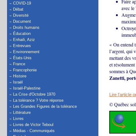
Faire a
COVID-19
avec le
Débat
Augment
Diversité
maximum
Document
Octroye
Droits humains
Éducation
immeubl
Enhaili, Aziz
« On entend tr
Entrevues
l’argent, qui 
Environnement
mettant des vr
États-Unis
et résolument
France
Francophonie
sommes à Québ
Histoire
Zanetti, port
Israël
Israël-Palestine
La Crise d'Octobre 1970
Lire l'article 
La tolérance ? Votre réponse
© Québec soli
Les Grandes Figures de la tolérance
Littérature
Livres
Livres de Victor Teboul
Médias - Communiqués