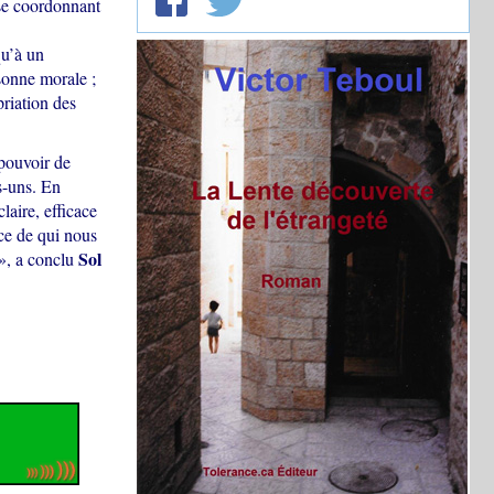
 se coordonnant
qu’à un
onne morale ;
riation des
 pouvoir de
s-uns. En
laire, efficace
ce de qui nous
Sol
», a conclu