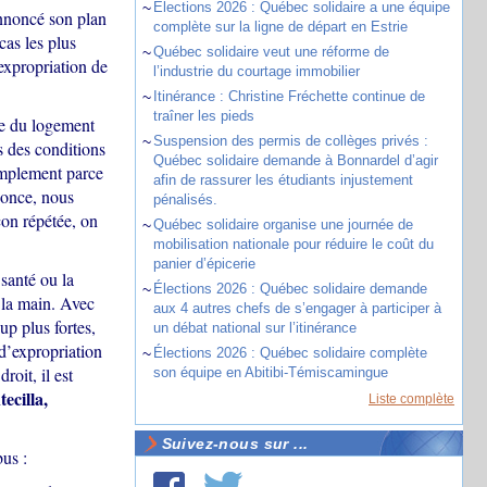
~
Élections 2026 : Québec solidaire a une équipe
nnoncé son plan
complète sur la ligne de départ en Estrie
cas les plus
~
Québec solidaire veut une réforme de
expropriation de
l’industrie du courtage immobilier
~
Itinérance : Christine Fréchette continue de
traîner les pieds
ise du logement
~
Suspension des permis de collèges privés :
s des conditions
Québec solidaire demande à Bonnardel d’agir
implement parce
afin de rassurer les étudiants injustement
nonce, nous
pénalisés.
açon répétée, on
~
Québec solidaire organise une journée de
mobilisation nationale pour réduire le coût du
panier d’épicerie
 santé ou la
~
Élections 2026 : Québec solidaire demande
r la main. Avec
aux 4 autres chefs de s’engager à participer à
p plus fortes,
un débat national sur l’itinérance
 d’expropriation
~
Élections 2026 : Québec solidaire complète
oit, il est
son équipe en Abitibi-Témiscamingue
ecilla,
Liste complète
Suivez-nous sur ...
bus :