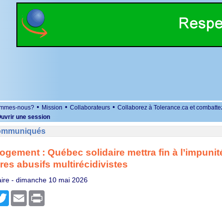
•
•
•
ommes-nous?
Mission
Collaborateurs
Collaborez à Tolerance.ca et combatte
uvrir une session
Communiqués
logement : Québec solidaire mettra fin à l’impunit
ires abusifs multirécidivistes
ire -
dimanche 10 mai 2026
r
cebook
Twitter
Email
Print