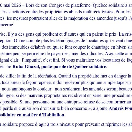
10 mai 2026 – Lors de son Congrès de plateforme, Québec solidaire a a
 les sanctions contre les propriétaires abusifs multirécidivistes. Pour les 
tés, les mesures pourraient aller de la majoration des amendes jusqu’à l’
ncerné.
se, il y a des gens qui profitent et d’autres qui en paient le prix. La cr
ception. On ne compte plus les témoignages de locataires qui vivent dan
s des immeubles délabrés ou qui se font couper le chauffage en hiver, s
iétaire peut se permettre de payer des amendes ridicules. Avec cette an
gnal clair : l’impunité, c’est fini. Si vous maltraitez vos locataires de f
Ruba Ghazal, porte-parole de Québec solidaire
déclaré
.
 de siffler la fin de la récréation. Quand un propriétaire met en danger la
s locataires de façon répétée, il doit recevoir plus qu’une simple tape su
, nous annonçons la couleur : non seulement les amendes seront beaucou
e ligne, si des mauvais propriétaires récidivent en série, une procédure
 possible. Si une personne ou une entreprise refuse de se conformer au dr
Andrés Font
e perde elle-aussi son droit sur le bien concerné », a ajouté
olidaire en matière d’Habitation
.
 solidaire propose d’agir à trois niveaux pour prévenir et réprimer les a