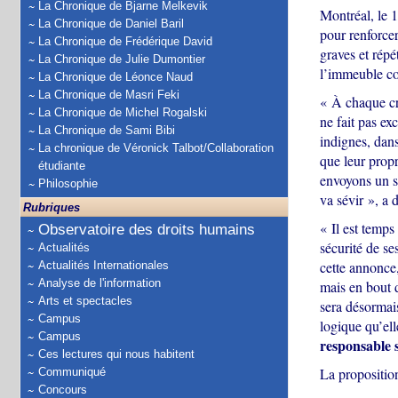
La Chronique de Bjarne Melkevik
Montréal, le 
La Chronique de Daniel Baril
pour renforcer
La Chronique de Frédérique David
graves et répé
La Chronique de Julie Dumontier
l’immeuble co
La Chronique de Léonce Naud
La Chronique de Masri Feki
« À chaque cri
La Chronique de Michel Rogalski
ne fait pas ex
La Chronique de Sami Bibi
indignes, dan
La chronique de Véronick Talbot/Collaboration
que leur propr
étudiante
envoyons un si
Philosophie
va sévir », a 
Rubriques
« Il est temps
Observatoire des droits humains
sécurité de se
Actualités
cette annonce
Actualités Internationales
Analyse de l'information
mais en bout d
Arts et spectacles
sera désormais
Campus
logique qu’ell
Campus
responsable s
Ces lectures qui nous habitent
La proposition
Communiqué
Concours