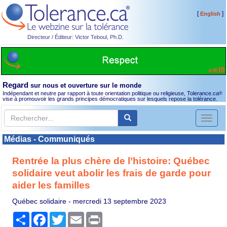
[
]
English
Directeur / Éditeur: Victor Teboul, Ph.D.
Regard
sur nous et ouverture sur le monde
Indépendant et neutre par rapport à toute orientation politique ou religieuse, Tolerance.ca
®
vise à promouvoir les grands principes démocratiques sur lesquels repose la tolérance.
Toggl
naviga
Médias - Communiqués
Rentrée la plus chère de l’histoire: Québec
solidaire veut abolir les frais de garde pour
aider les familles
Québec solidaire -
mercredi 13 septembre 2023
Partager
Facebook
Twitter
Email
Print