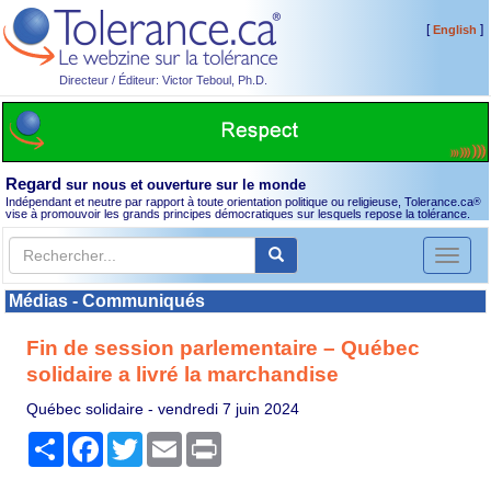
[
]
English
Directeur / Éditeur: Victor Teboul, Ph.D.
Regard
sur nous et ouverture sur le monde
Indépendant et neutre par rapport à toute orientation politique ou religieuse, Tolerance.ca
®
vise à promouvoir les grands principes démocratiques sur lesquels repose la tolérance.
Toggl
naviga
Médias - Communiqués
Fin de session parlementaire – Québec
solidaire a livré la marchandise
Québec solidaire -
vendredi 7 juin 2024
Partager
Facebook
Twitter
Email
Print