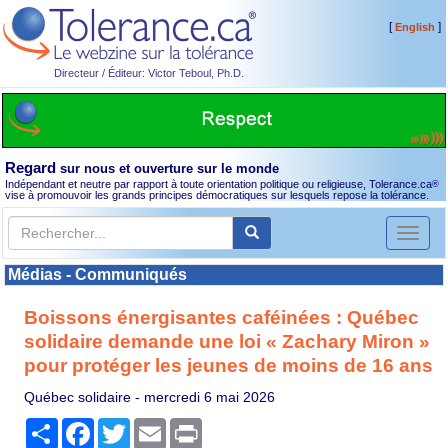
[
]
English
Directeur / Éditeur: Victor Teboul, Ph.D.
Regard
sur nous et ouverture sur le monde
Indépendant et neutre par rapport à toute orientation politique ou religieuse, Tolerance.ca
®
vise à promouvoir les grands principes démocratiques sur lesquels repose la tolérance.
Toggl
naviga
Médias - Communiqués
Boissons énergisantes caféinées : Québec
solidaire demande une loi « Zachary Miron »
pour protéger les jeunes de moins de 16 ans
Québec solidaire -
mercredi 6 mai 2026
Partager
Facebook
Twitter
Email
Print