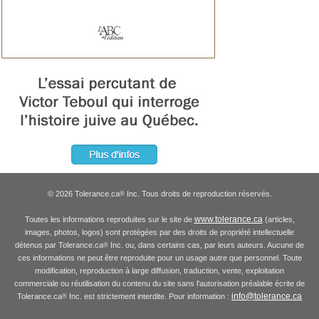
© 2026 Tolerance.ca
Inc. Tous droits de reproduction réservés.
®
www.tolerance.ca
Toutes les informations reproduites sur le site de
(articles,
images, photos, logos) sont protégées par des droits de propriété intellectuelle
détenus par Tolerance.ca
Inc. ou, dans certains cas, par leurs auteurs. Aucune de
®
ces informations ne peut être reproduite pour un usage autre que personnel. Toute
modification, reproduction à large diffusion, traduction, vente, exploitation
commerciale ou réutilisation du contenu du site sans l'autorisation préalable écrite de
info@tolerance.ca
Tolerance.ca
Inc. est strictement interdite. Pour information :
®