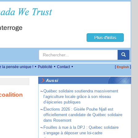
•
•
•
z la pensée unique !
Publicité
Contact
[
]
English
Aussi
~
Québec solidaire soutiendra massivement
oalition
l’agriculture locale grâce à son réseau
d’épiceries publiques
~
Élections 2026 : Gisèle Pouhe Njall est
officiellement candidate de Québec solidaire
dans Rosemont
~
Fouilles à nue à la DPJ : Québec solidaire
s’engage à déposer une loi-cadre