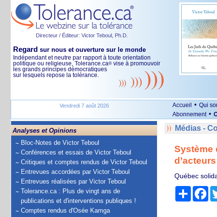
Directeur / Éditeur: Victor Teboul, Ph.D.
Regard
sur nous et ouverture sur le monde
Indépendant et neutre par rapport à toute orientation
politique ou religieuse, Tolerance.ca
vise à promouvoir
®
les grands principes démocratiques
sur lesquels repose la tolérance.
•
Accueil
Qui s
Vendredi 7 août 2026
•
Abonnement
O
Médias - 
Analyses et Opinions
Bloc-Notes de Victor Teboul
Système d
Conférences et essais de Victor Teboul
d’acteurs
Critiques et comptes rendus de Victor Teboul
Entrevues accordées par Victor Teboul
Québec solida
Entrevues réalisées par Victor Teboul
Partage
Fa
Tolerance.ca : Plus de vingt ans de
publications et d'interventions publiques !
Comptes rendus d'Osée Kamga