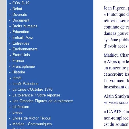
COVID-19
Jean Pigeon, 
Débat
« Plutôt que d
Diversité
réinvestissem
Document
continue de ce
Droits humains
Éducation
dans la gouver
Enhaili, Aziz
système public
Entrevues
d’avoir accès à
Environnement
Mathieu Charb
États-Unis
« Alors que l
France
Francophonie
en rencontre p
Histoire
et accroître 
Israël
t-il vraiment 
Israël-Palestine
investissant d
La Crise d'Octobre 1970
Alain Smolynec
La tolérance ? Votre réponse
Les Grandes Figures de la tolérance
services soci
Littérature
« L’APTS s’in
Livres
non-remplacem
Livres de Victor Teboul
est du soutien
Médias - Communiqués