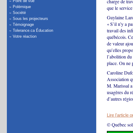
charge de trav
Point de vue
Polémique
que le service
Société
Guylaine Laro
Sous les projecteurs
« S’il n’y a p
Témoignage
travail des in
Tolerance.ca Éducation
québécois. Ce 
Votre réaction
de valeur ajou
qu’elles propo
l’abolition du
place. On ne p
Caroline Dufo
Association qu
M. Marissal a 
usagères du ré
d’autres régi
Lire l'article 
© Québec soli