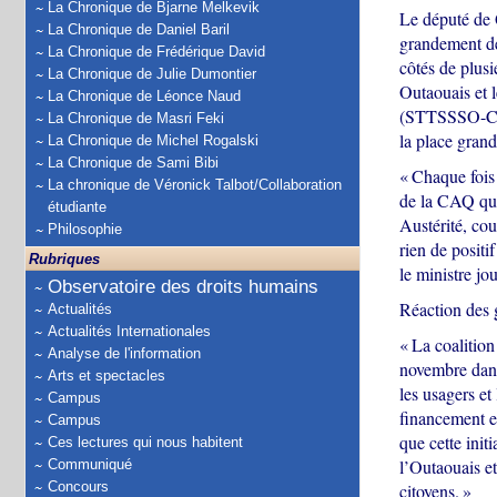
La Chronique de Bjarne Melkevik
Le député de 
La Chronique de Daniel Baril
grandement de
La Chronique de Frédérique David
côtés de plus
La Chronique de Julie Dumontier
Outaouais et l
La Chronique de Léonce Naud
(STTSSSO-CSN)
La Chronique de Masri Feki
la place grand
La Chronique de Michel Rogalski
La Chronique de Sami Bibi
« Chaque fois 
La chronique de Véronick Talbot/Collaboration
de la CAQ qui 
étudiante
Austérité, cou
Philosophie
rien de positi
Rubriques
le ministre jou
Observatoire des droits humains
Réaction des 
Actualités
Actualités Internationales
« La coalition
Analyse de l'information
novembre dans
Arts et spectacles
les usagers et
Campus
financement et
Campus
que cette init
Ces lectures qui nous habitent
l’Outaouais et
Communiqué
Concours
citoyens. »