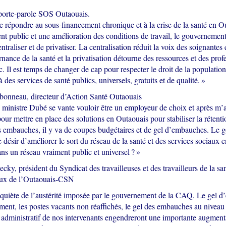
porte-parole SOS Outaouais.
e répondre au sous-financement chronique et à la crise de la santé en O
ent public et une amélioration des conditions de travail, le gouverneme
ntraliser et de privatiser. La centralisation réduit la voix des soignantes 
nance de la santé et la privatisation détourne des ressources et des prof
. Il est temps de changer de cap pour respecter le droit de la populatio
 des services de santé publics, universels, gratuits et de qualité. »
onneau, directeur d’Action Santé Outaouais
e ministre Dubé se vante vouloir être un employeur de choix et après m
our mettre en place des solutions en Outaouais pour stabiliser la rétent
les embauches, il y va de coupes budgétaires et de gel d’embauches. Le 
le désir d’améliorer le sort du réseau de la santé et des services sociaux
ans un réseau vraiment public et universel ? »
ky, président du Syndicat des travailleuses et des travailleurs de la san
aux de l’Outaouais-CSN
quiète de l’austérité imposée par le gouvernement de la CAQ. Le gel d
ent, les postes vacants non réaffichés, le gel des embauches au niveau 
 administratif de nos intervenants engendreront une importante augment