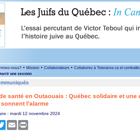
•
•
•
ommes-nous?
Mission
Collaborateurs
Collaborez à Tolerance.ca et combatte
uvrir une session
Communiqués
e santé en Outaouais : Québec solidaire et une c
 sonnent l’alarme
ire -
mardi 12 novembre 2024
r
cebook
Twitter
Email
Print