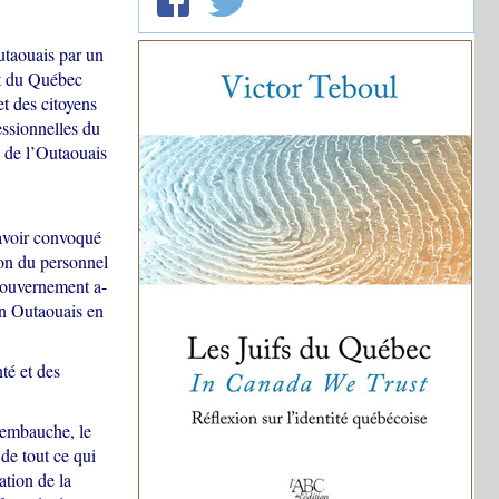
utaouais par un
nt du Québec
et des citoyens
essionnelles du
n de l’Outaouais
’avoir convoqué
ion du personnel
gouvernement a-
 en Outaouais en
té et des
’embauche, le
de tout ce qui
ation de la