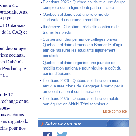
~
Élections 2026 : Québec solidaire a une équipe
s’inquiète
complète sur la ligne de départ en Estrie
’Outaouais. Aux
~
Québec solidaire veut une réforme de
l’APTS
l’industrie du courtage immobilier
de l’Outaouais
~
Itinérance : Christine Fréchette continue de
é de la CAQ et
traîner les pieds
~
Suspension des permis de collèges privés :
Québec solidaire demande à Bonnardel d’agir
sont découragés
afin de rassurer les étudiants injustement
vices sociaux.
pénalisés.
tian Dubé n’a
~
Québec solidaire organise une journée de
. « Pendant que
mobilisation nationale pour réduire le coût du
panier d’épicerie
nt. »
~
Élections 2026 : Québec solidaire demande
aux 4 autres chefs de s’engager à participer à
un débat national sur l’itinérance
u le 12
~
Élections 2026 : Québec solidaire complète
d’échange entre
son équipe en Abitibi-Témiscamingue
 sous-
Liste complète
Nous espérons
oins urgents de
Suivez-nous sur ...
soins pour nos