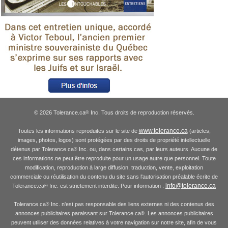
© 2026 Tolerance.ca
Inc. Tous droits de reproduction réservés.
®
www.tolerance.ca
Toutes les informations reproduites sur le site de
(articles,
images, photos, logos) sont protégées par des droits de propriété intellectuelle
détenus par Tolerance.ca
Inc. ou, dans certains cas, par leurs auteurs. Aucune de
®
ces informations ne peut être reproduite pour un usage autre que personnel. Toute
modification, reproduction à large diffusion, traduction, vente, exploitation
commerciale ou réutilisation du contenu du site sans l'autorisation préalable écrite de
info@tolerance.ca
Tolerance.ca
Inc. est strictement interdite. Pour information :
®
Tolerance.ca
Inc. n'est pas responsable des liens externes ni des contenus des
®
annonces publicitaires paraissant sur Tolerance.ca
. Les annonces publicitaires
®
peuvent utiliser des données relatives à votre navigation sur notre site, afin de vous