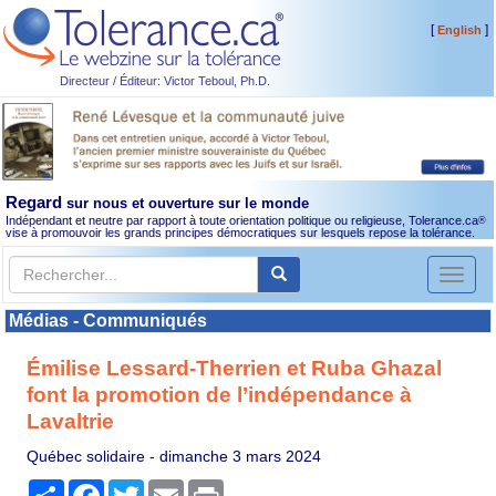
[
]
English
Directeur / Éditeur: Victor Teboul, Ph.D.
Regard
sur nous et ouverture sur le monde
Indépendant et neutre par rapport à toute orientation politique ou religieuse, Tolerance.ca
®
vise à promouvoir les grands principes démocratiques sur lesquels repose la tolérance.
Toggl
naviga
Médias - Communiqués
Émilise Lessard-Therrien et Ruba Ghazal
font la promotion de l’indépendance à
Lavaltrie
Québec solidaire -
dimanche 3 mars 2024
Partager
Facebook
Twitter
Email
Print