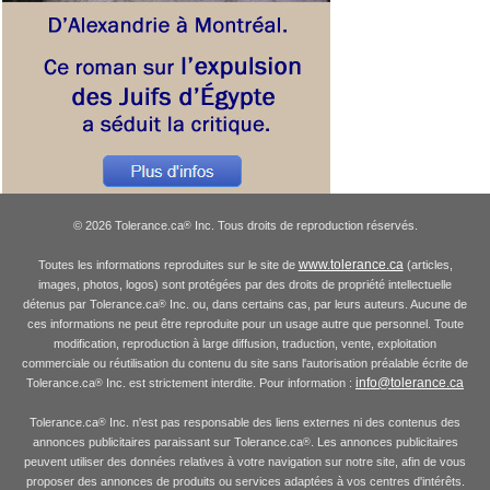
© 2026 Tolerance.ca
Inc. Tous droits de reproduction réservés.
®
www.tolerance.ca
Toutes les informations reproduites sur le site de
(articles,
images, photos, logos) sont protégées par des droits de propriété intellectuelle
détenus par Tolerance.ca
Inc. ou, dans certains cas, par leurs auteurs. Aucune de
®
ces informations ne peut être reproduite pour un usage autre que personnel. Toute
modification, reproduction à large diffusion, traduction, vente, exploitation
commerciale ou réutilisation du contenu du site sans l'autorisation préalable écrite de
info@tolerance.ca
Tolerance.ca
Inc. est strictement interdite. Pour information :
®
Tolerance.ca
Inc. n'est pas responsable des liens externes ni des contenus des
®
annonces publicitaires paraissant sur Tolerance.ca
. Les annonces publicitaires
®
peuvent utiliser des données relatives à votre navigation sur notre site, afin de vous
proposer des annonces de produits ou services adaptées à vos centres d'intérêts.