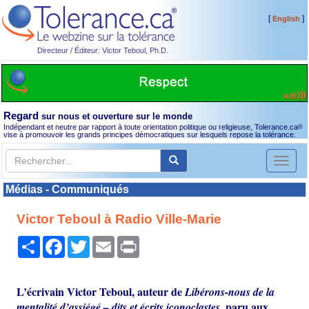
[
]
English
Directeur / Éditeur: Victor Teboul, Ph.D.
Regard
sur nous et ouverture sur le monde
Indépendant et neutre par rapport à toute orientation politique ou religieuse, Tolerance.ca
®
vise à promouvoir les grands principes démocratiques sur lesquels repose la tolérance.
Toggl
naviga
Médias - Communiqués
Victor Teboul à Radio Ville-Marie
Partager
Facebook
Twitter
Email
Print
L’écrivain Victor Teboul, auteur de
Libérons-nous de la
paru aux
mentalité d’assiégé – dits et écrits iconoclastes,