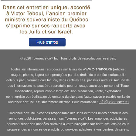
© 2026 Tolerance.ca
Inc. Tous droits de reproduction réservés.
®
www.tolerance.ca
Toutes les informations reproduites sur le site de
(articles,
images, photos, logos) sont protégées par des droits de propriété intellectuelle
détenus par Tolerance.ca
Inc. ou, dans certains cas, par leurs auteurs. Aucune de
®
ces informations ne peut être reproduite pour un usage autre que personnel. Toute
modification, reproduction à large diffusion, traduction, vente, exploitation
commerciale ou réutilisation du contenu du site sans l'autorisation préalable écrite de
info@tolerance.ca
Tolerance.ca
Inc. est strictement interdite. Pour information :
®
Tolerance.ca
Inc. n'est pas responsable des liens externes ni des contenus des
®
annonces publicitaires paraissant sur Tolerance.ca
. Les annonces publicitaires
®
peuvent utiliser des données relatives à votre navigation sur notre site, afin de vous
proposer des annonces de produits ou services adaptées à vos centres d'intérêts.