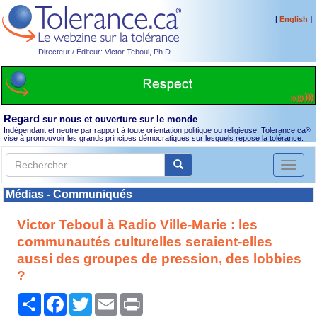
[
]
English
Directeur / Éditeur: Victor Teboul, Ph.D.
Regard
sur nous et ouverture sur le monde
Indépendant et neutre par rapport à toute orientation politique ou religieuse, Tolerance.ca
®
vise à promouvoir les grands principes démocratiques sur lesquels repose la tolérance.
Toggl
naviga
Médias - Communiqués
Victor Teboul à Radio Ville-Marie : les
communautés culturelles seraient-elles
aussi des groupes de pression, des lobbies
?
Partager
Facebook
Twitter
Email
Print