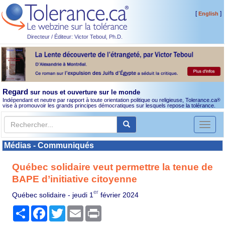
[
]
English
Directeur / Éditeur: Victor Teboul, Ph.D.
Regard
sur nous et ouverture sur le monde
Indépendant et neutre par rapport à toute orientation politique ou religieuse, Tolerance.ca
®
vise à promouvoir les grands principes démocratiques sur lesquels repose la tolérance.
Toggl
naviga
Médias - Communiqués
Québec solidaire veut permettre la tenue de
BAPE d’initiative citoyenne
er
Québec solidaire -
jeudi 1
février 2024
Partager
Facebook
Twitter
Email
Print