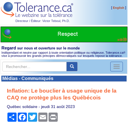
[
]
English
Directeur / Éditeur: Victor Teboul, Ph.D.
Regard
sur nous et ouverture sur le monde
Indépendant et neutre par rapport à toute orientation politique ou religieuse, Tolerance.ca
®
vise à promouvoir les grands principes démocratiques sur lesquels repose la tolérance.
Toggl
naviga
Médias - Communiqués
Inflation: ­Le bouclier à usage unique de la
CAQ ne protège plus les Québécois
Québec solidaire -
jeudi 31 août 2023
Partager
Facebook
Twitter
Email
Print