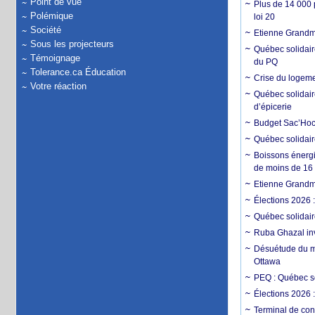
Point de vue
Plus de 14 000 p
Polémique
loi 20
Société
Etienne Grandmon
Sous les projecteurs
Québec solidair
Témoignage
du PQ
Tolerance.ca Éducation
Crise du logemen
Votre réaction
Québec solidair
d’épicerie
Budget Sac’Hoch
Québec solidaire
Boissons énergi
de moins de 16
Etienne Grandmo
Élections 2026 
Québec solidair
Ruba Ghazal inv
Désuétude du mé
Ottawa
PEQ : Québec so
Élections 2026 :
Terminal de con