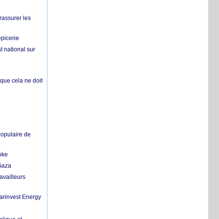
rassurer les
épicerie
 national sur
 que cela ne doit
populaire de
oke
 Gaza
availleurs
Marinvest Energy