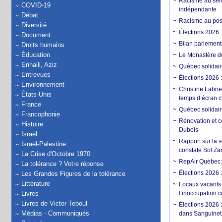
Racisme au sein
COVID-19
indépendante
Débat
Racisme au post
Diversité
Élections 2026 
Document
Bilan parlementa
Droits humains
Éducation
Le Monastère de
Enhaili, Aziz
Québec solidair
Entrevues
Élections 2026 :
Environnement
Christine Labrie
États-Unis
temps d’écran c
France
Québec solidaire
Francophonie
Rénovation et c
Histoire
Dubois
Israël
Rapport sur la 
Israël-Palestine
constate Sol Zan
La Crise d'Octobre 1970
RepAir Québec: S
La tolérance ? Votre réponse
Élections 2026 
Les Grandes Figures de la tolérance
Littérature
Locaux vacants
Livres
l’inoccupation 
Livres de Victor Teboul
Élections 2026 :
Médias - Communiqués
dans Sanguinet