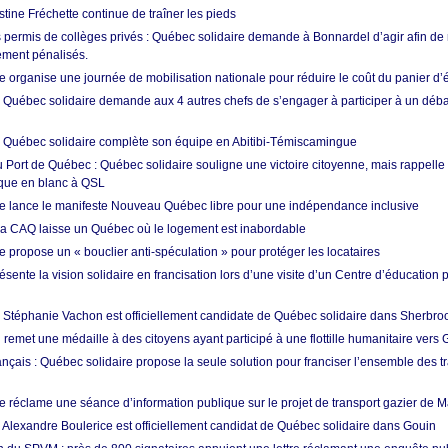
istine Fréchette continue de traîner les pieds
permis de collèges privés : Québec solidaire demande à Bonnardel d’agir afin de 
ement pénalisés.
 organise une journée de mobilisation nationale pour réduire le coût du panier d’
: Québec solidaire demande aux 4 autres chefs de s’engager à participer à un débat
: Québec solidaire complète son équipe en Abitibi-Témiscamingue
au Port de Québec : Québec solidaire souligne une victoire citoyenne, mais rappelle
que en blanc à QSL
e lance le manifeste Nouveau Québec libre pour une indépendance inclusive
 la CAQ laisse un Québec où le logement est inabordable
 propose un « bouclier anti-spéculation » pour protéger les locataires
ente la vision solidaire en francisation lors d’une visite d’un Centre d’éducation 
: Stéphanie Vachon est officiellement candidate de Québec solidaire dans Sherbro
remet une médaille à des citoyens ayant participé à une flottille humanitaire vers
ançais : Québec solidaire propose la seule solution pour franciser l’ensemble des tr
e réclame une séance d’information publique sur le projet de transport gazier de 
: Alexandre Boulerice est officiellement candidat de Québec solidaire dans Gouin