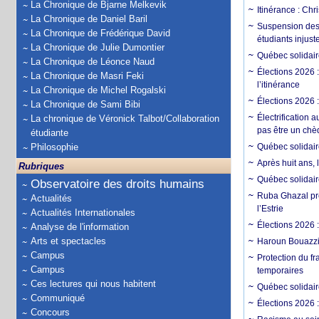
La Chronique de Bjarne Melkevik
Itinérance : Chr
La Chronique de Daniel Baril
Suspension des 
La Chronique de Frédérique David
étudiants injust
La Chronique de Julie Dumontier
Québec solidaire
La Chronique de Léonce Naud
Élections 2026 
La Chronique de Masri Feki
l’itinérance
La Chronique de Michel Rogalski
Élections 2026 
La Chronique de Sami Bibi
Électrification 
La chronique de Véronick Talbot/Collaboration
pas être un chè
étudiante
Philosophie
Québec solidair
Après huit ans,
Rubriques
Québec solidaire
Observatoire des droits humains
Ruba Ghazal prés
Actualités
l’Estrie
Actualités Internationales
Élections 2026 
Analyse de l'information
Arts et spectacles
Haroun Bouazzi 
Campus
Protection du fr
Campus
temporaires
Ces lectures qui nous habitent
Québec solidair
Communiqué
Élections 2026 
Concours