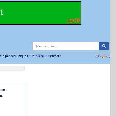
•
•
•
z la pensée unique !
Publicité
Contact
[
]
English
iques
nt