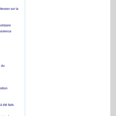
itesses sur la
olidaire
 violence
e du
sition
 été faits