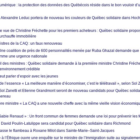
umérique : la protection des données des Québécois réside dans le bon vouloir d
: Alexandre Leduc portera de nouveau les couleurs de Québec solidaire dans Hoc
e vue de Christine Fréchette pour les premiers acheteurs : Québec solidaire propo
surchauffe immobilière
istres de la CAQ : un faux renouveau
 Une coalition de près de 600 personnalités menée par Ruba Ghazal demande que 
comme une urgence nationale
 des ministres : Québec solidaire demande à la première ministre Christine Fréc
l’environnement crédible
t parler d’espoir avec les jeunes
e l’essence « La meilleure manière d’économiser, c’est le télétravail », selon Sol Z
 Sol Zanetti et Etienne Grandmont seront de nouveau candidats pour Québec solida
hereau
re ministre « La CAQ a une nouvelle cheffe avec la même vieille vision économiq
oi Gabie Renaud » : Un front commun de femmes demande une loi pour prévenir les 
: David Poulin-Latulippe sera candidat pour Québec solidaire dans Richmond
sse le flambeau à Roxane Milot dans Sainte-Marie–Saint-Jacques
à l’Éthique ouvre une enquête sur le ministre de l’Immigration suite au signalem