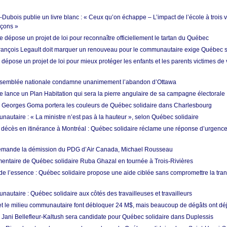
ubois publie un livre blanc : « Ceux qu’on échappe – L’impact de l’école à trois v
rçons »
 dépose un projet de loi pour reconnaître officiellement le tartan du Québec
 François Legault doit marquer un renouveau pour le communautaire exige Québec s
 dépose un projet de loi pour mieux protéger les enfants et les parents victimes de
’Assemblée nationale condamne unanimement l’abandon d’Ottawa
e lance un Plan Habitation qui sera la pierre angulaire de sa campagne électorale
: Georges Goma portera les couleurs de Québec solidaire dans Charlesbourg
autaire : « La ministre n’est pas à la hauteur », selon Québec solidaire
écès en itinérance à Montréal : Québec solidaire réclame une réponse d’urgenc
mande la démission du PDG d’Air Canada, Michael Rousseau
mentaire de Québec solidaire Ruba Ghazal en tournée à Trois-Rivières
de l’essence : Québec solidaire propose une aide ciblée sans compromettre la tran
autaire : Québec solidaire aux côtés des travailleuses et travailleurs
 et le milieu communautaire font débloquer 24 M$, mais beaucoup de dégâts ont déjà
: Jani Bellefleur-Kaltush sera candidate pour Québec solidaire dans Duplessis