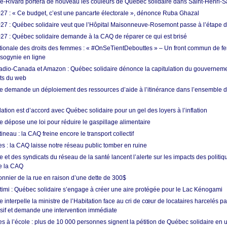
e-Rivard portera de nouveau les couleurs de Québec solidaire dans Saint-Henri-
7 : « Ce budget, c’est une pancarte électorale », dénonce Ruba Ghazal
7 : Québec solidaire veut que l’Hôpital Maisonneuve-Rosemont passe à l’étape de 
7 : Québec solidaire demande à la CAQ de réparer ce qui est brisé
tionale des droits des femmes : « #OnSeTientDebouttes » – Un front commun de 
sogynie en ligne
adio-Canada et Amazon : Québec solidaire dénonce la capitulation du gouvernem
ts du web
e demande un déploiement des ressources d’aide à l’itinérance dans l’ensemble de
tion est d’accord avec Québec solidaire pour un gel des loyers à l’inflation
e dépose une loi pour réduire le gaspillage alimentaire
eau : la CAQ freine encore le transport collectif
s : la CAQ laisse notre réseau public tomber en ruine
 et des syndicats du réseau de la santé lancent l’alerte sur les impacts des politiq
e la CAQ
sonnier de la rue en raison d’une dette de 300$
utimi : Québec solidaire s’engage à créer une aire protégée pour le Lac Kénogami
 interpelle la ministre de l’Habitation face au cri de cœur de locataires harcelés pa
usif et demande une intervention immédiate
les à l’école : plus de 10 000 personnes signent la pétition de Québec solidaire en