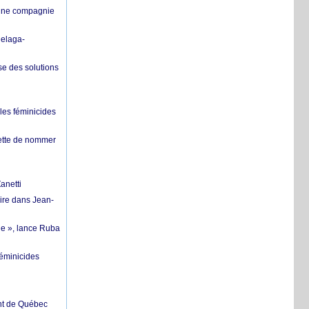
’une compagnie
helaga-
se des solutions
les féminicides
hette de nommer
anetti
ire dans Jean-
ue », lance Ruba
féminicides
ent de Québec