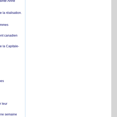
Sainte-Anne
la réalisation.
femmes
ent canadien
 la Capitale-
ues
r leur
 une semaine