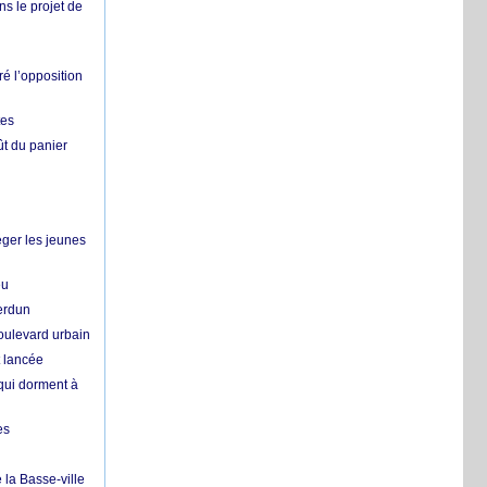
ns le projet de
é l’opposition
tes
ût du panier
ger les jeunes
eu
erdun
oulevard urbain
t lancée
qui dorment à
es
 la Basse-ville