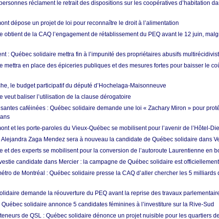
ersonnes réclament le retrait des dispositions sur les coopératives d’habitation da
t dépose un projet de loi pour reconnaître le droit à l’alimentation
e obtient de la CAQ l’engagement de rétablissement du PEQ avant le 12 juin, malgr
t : Québec solidaire mettra fin à l’impunité des propriétaires abusifs multirécidivis
e mettra en place des épiceries publiques et des mesures fortes pour baisser le co
e, le budget participatif du député d’Hochelaga-Maisonneuve
 veut baliser l’utilisation de la clause dérogatoire
santes caféinées : Québec solidaire demande une loi « Zachary Miron » pour proté
 ans
nt et les porte-paroles du Vieux-Québec se mobilisent pour l’avenir de l’Hôtel-Di
: Alejandra Zaga Mendez sera à nouveau la candidate de Québec solidaire dans V
e et des experts se mobilisent pour la conversion de l’autoroute Laurentienne en b
estie candidate dans Mercier : la campagne de Québec solidaire est officiellemen
tro de Montréal : Québec solidaire presse la CAQ d’aller chercher les 5 milliards 
lidaire demande la réouverture du PEQ avant la reprise des travaux parlementair
 Québec solidaire annonce 5 candidates féminines à l’investiture sur la Rive-Sud
teneurs de QSL : Québec solidaire dénonce un projet nuisible pour les quartiers de