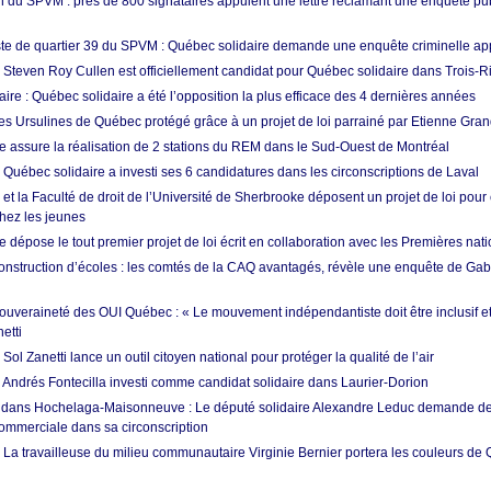
 du SPVM : près de 800 signataires appuient une lettre réclamant une enquête pub
e de quartier 39 du SPVM : Québec solidaire demande une enquête criminelle ap
: Steven Roy Cullen est officiellement candidat pour Québec solidaire dans Trois-R
ire : Québec solidaire a été l’opposition la plus efficace des 4 dernières années
s Ursulines de Québec protégé grâce à un projet de loi parrainé par Etienne Gra
e assure la réalisation de 2 stations du REM dans le Sud-Ouest de Montréal
 Québec solidaire a investi ses 6 candidatures dans les circonscriptions de Laval
 et la Faculté de droit de l’Université de Sherbrooke déposent un projet de loi pour
hez les jeunes
 dépose le tout premier projet de loi écrit en collaboration avec les Premières nat
onstruction d’écoles : les comtés de la CAQ avantagés, révèle une enquête de Gab
souveraineté des OUI Québec : « Le mouvement indépendantiste doit être inclusif et
etti
ol Zanetti lance un outil citoyen national pour protéger la qualité de l’air
: Andrés Fontecilla investi comme candidat solidaire dans Laurier-Dorion
 dans Hochelaga-Maisonneuve : Le député solidaire Alexandre Leduc demande de
commerciale dans sa circonscription
 La travailleuse du milieu communautaire Virginie Bernier portera les couleurs de