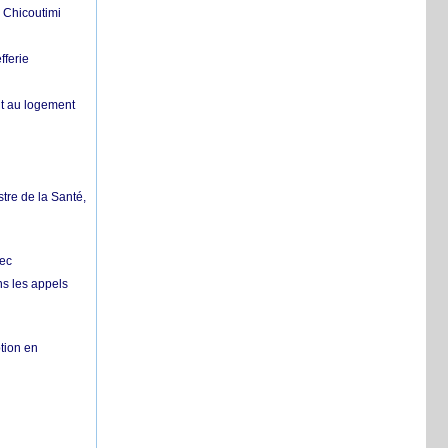
 Chicoutimi
fferie
it au logement
tre de la Santé,
bec
ns les appels
tion en