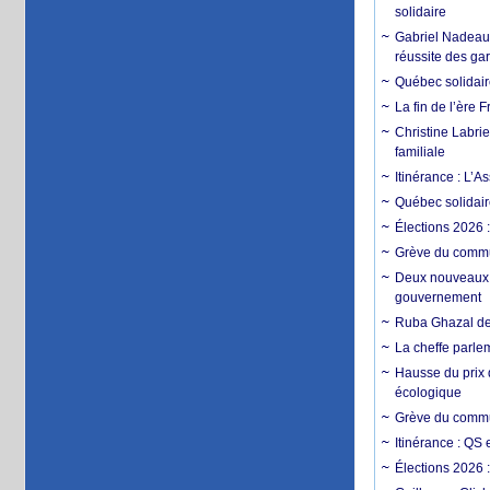
solidaire
Gabriel Nadeau-D
réussite des ga
Québec solidaire
La fin de l’ère
Christine Labrie
familiale
Itinérance : L
Québec solidair
Élections 2026 
Grève du commun
Deux nouveaux d
gouvernement
Ruba Ghazal de
La cheffe parle
Hausse du prix 
écologique
Grève du commun
Itinérance : QS
Élections 2026 