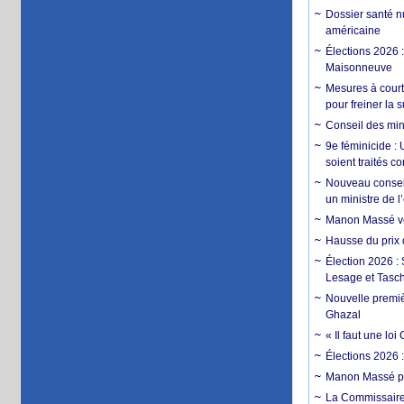
Dossier santé n
américaine
Élections 2026 
Maisonneuve
Mesures à court
pour freiner la 
Conseil des min
9e féminicide :
soient traités 
Nouveau conseil
un ministre de 
Manon Massé veu
Hausse du prix d
Élection 2026 :
Lesage et Tasc
Nouvelle premiè
Ghazal
« Il faut une l
Élections 2026 
Manon Massé pa
La Commissaire 