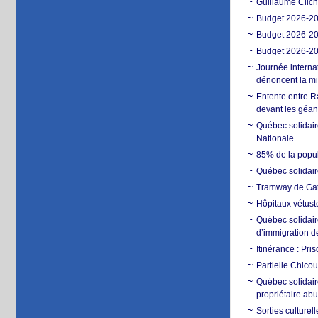
Guillaume Clich
Budget 2026-202
Budget 2026-202
Budget 2026-202
Journée interna
dénoncent la mi
Entente entre R
devant les géan
Québec solidair
Nationale
85% de la popula
Québec solidair
Tramway de Gatin
Hôpitaux vétuste
Québec solidaire
d’immigration d
Itinérance : Pri
Partielle Chico
Québec solidaire
propriétaire ab
Sorties culturel