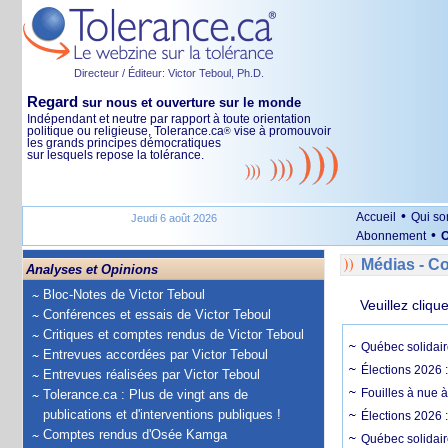
Directeur / Éditeur: Victor Teboul, Ph.D.
Regard
sur nous et ouverture sur le monde
Indépendant et neutre par rapport à toute orientation
politique ou religieuse, Tolerance.ca
vise à promouvoir
®
les grands principes démocratiques
sur lesquels repose la tolérance.
•
Accueil
Qui s
Jeudi 6 août 2026
•
Abonnement
O
Médias - 
Analyses et Opinions
Bloc-Notes de Victor Teboul
Veuillez cliqu
Conférences et essais de Victor Teboul
Critiques et comptes rendus de Victor Teboul
Québec solidair
Entrevues accordées par Victor Teboul
Élections 2026 
Entrevues réalisées par Victor Teboul
Fouilles à nue 
Tolerance.ca : Plus de vingt ans de
publications et d'interventions publiques !
Élections 2026 :
Comptes rendus d'Osée Kamga
Québec solidair