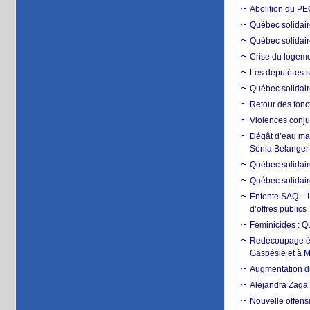
Abolition du PE
Québec solidai
Québec solidair
Crise du logemen
Les député·es s
Québec solidair
Retour des fonc
Violences conju
Dégât d’eau maje
Sonia Bélanger
Québec solidaire
Québec solidair
Entente SAQ – U
d’offres publics
Féminicides : Q
Redécoupage éle
Gaspésie et à M
Augmentation du
Alejandra Zaga
Nouvelle offensi