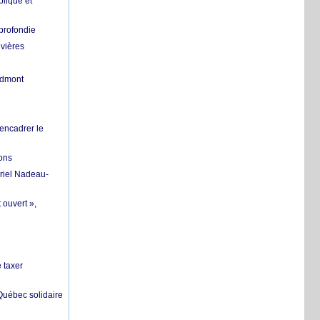
lique et
profondie
ivières
ndmont
 encadrer le
ions
riel Nadeau-
 ouvert »,
 taxer
 Québec solidaire