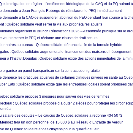
Q et immigration en région : L’entêtement idéologique de la CAQ et du PQ nuiront à
re demande à Jean-François Roberge de réinstaurer le PEQ immédiatement
e demande à la CAQ de suspendre l’abolition du PEQ pendant leur course à la che
t : Québec solidaire veut serrer la vis aux propriétaires abusifs
olidaires organisent le Brunch Rénovictions 2026 – Assemblée publique sur le dro
e veut ramener le PEQ et réclame une clause de droit acquis
tionnaires au bureau : Québec solidaire dénonce la fin de la formule hybride
gales : Québec solidaire augmentera le financement des maisons d’hébergement
ur à l’Institut Douglas : Québec solidaire exige des actions immédiates de la minis
 organise un panel transpartisan sur la contraception gratuite
e dénonce les pratiques abusives de certaines cliniques privées en santé au Qué
ber Eats : Québec solidaire exige que les entreprises locales soient priorisées da
uébec solidaire propose 3 mesures pour sauver des vies de femmes
ctoral : Québec solidaire propose d’ajouter 2 sièges pour protéger les circonscrip
ontréal
 salaire des députés – Le caucus de Québec solidaire a redonné 434 507$
 Mendez fera un don personnel de 15 000 $ au Réseau d’Entraide de Verdun
ve de Québec solidaire et des citoyens pour la qualité de l’air