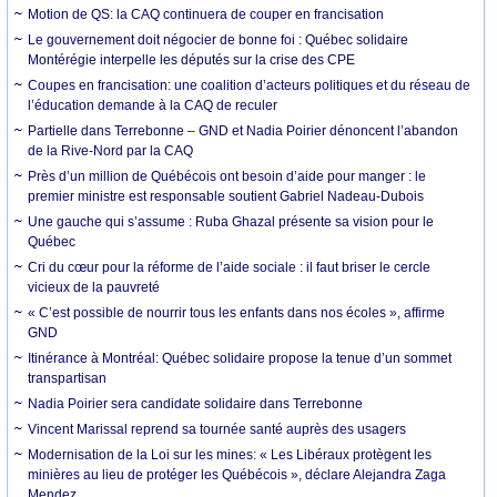
Motion de QS: la CAQ continuera de couper en francisation
Le gouvernement doit négocier de bonne foi : Québec solidaire
Montérégie interpelle les députés sur la crise des CPE
Coupes en francisation: une coalition d’acteurs politiques et du réseau de
l’éducation demande à la CAQ de reculer
Partielle dans Terrebonne – GND et Nadia Poirier dénoncent l’abandon
de la Rive-Nord par la CAQ
Près d’un million de Québécois ont besoin d’aide pour manger : le
premier ministre est responsable soutient Gabriel Nadeau-Dubois
Une gauche qui s’assume : Ruba Ghazal présente sa vision pour le
Québec
Cri du cœur pour la réforme de l’aide sociale : il faut briser le cercle
vicieux de la pauvreté
« C’est possible de nourrir tous les enfants dans nos écoles », affirme
GND
Itinérance à Montréal: Québec solidaire propose la tenue d’un sommet
transpartisan
Nadia Poirier sera candidate solidaire dans Terrebonne
Vincent Marissal reprend sa tournée santé auprès des usagers
Modernisation de la Loi sur les mines: « Les Libéraux protègent les
minières au lieu de protéger les Québécois », déclare Alejandra Zaga
Mendez