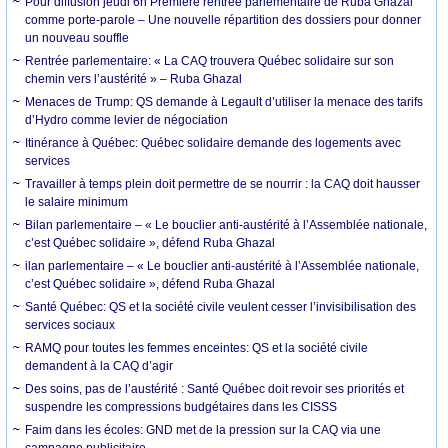
Pour diffusion jeudi 6h Première rentrée parlementaire de Ruba Ghazal
comme porte-parole – Une nouvelle répartition des dossiers pour donner
un nouveau souffle
Rentrée parlementaire: « La CAQ trouvera Québec solidaire sur son
chemin vers l’austérité » – Ruba Ghazal
Menaces de Trump: QS demande à Legault d’utiliser la menace des tarifs
d’Hydro comme levier de négociation
Itinérance à Québec: Québec solidaire demande des logements avec
services
Travailler à temps plein doit permettre de se nourrir : la CAQ doit hausser
le salaire minimum
Bilan parlementaire – « Le bouclier anti-austérité à l’Assemblée nationale,
c’est Québec solidaire », défend Ruba Ghazal
ilan parlementaire – « Le bouclier anti-austérité à l’Assemblée nationale,
c’est Québec solidaire », défend Ruba Ghazal
Santé Québec: QS et la société civile veulent cesser l’invisibilisation des
services sociaux
RAMQ pour toutes les femmes enceintes: QS et la société civile
demandent à la CAQ d’agir
Des soins, pas de l’austérité : Santé Québec doit revoir ses priorités et
suspendre les compressions budgétaires dans les CISSS
Faim dans les écoles: GND met de la pression sur la CAQ via une
campagne publicitaire