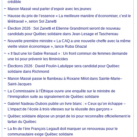
crédible
Manon Massé veut parler d’espoir avec les jeunes
Hausse du prix de l’essence « La meilleure manière d’économiser, c’est le
télétravail », selon Sol Zanetti
Élection 2026 : Sol Zanetti et Etienne Grandmont seront de nouveau
candidats pour Québec solidaire dans Jean-Lesage et Taschereau
Nouvelle première ministre « La CAQ a une nouvelle cheffe avec la même
vieille vision économique », lance Ruba Ghazal
« Il faut une loi Gabie Renaud » : Un front commun de femmes demande
une loi pour prévenir les féminicides
Élections 2026 : David Poulin-Latulippe sera candidat pour Québec
solidaire dans Richmond
Manon Massé passe le flambeau à Roxane Milot dans Sainte-Marie–
Saint-Jacques
La Commissaire à l’Éthique ouvre une enquête sur le ministre de
l’Immigration suite au signalement de Québec solidaire
Gabriel Nadeau-Dubois publie un livre blanc : « Ceux qu’on échappe –
L’impact de l’école à trois vitesses sur la réussite des garçons »
Québec solidaire dépose un projet de loi pour reconnaître officiellement le
tartan du Québec
La fin de l’ère François Legault doit marquer un renouveau pour le
communautaire exige Québec solidaire