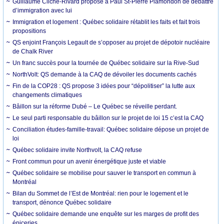
Guillaume Cliche-Rivard propose à Paul St-Pierre Plamondon de débattre
d’immigration avec lui
Immigration et logement : Québec solidaire rétablit les faits et fait trois
propositions
QS enjoint François Legault de s’opposer au projet de dépotoir nucléaire
de Chalk River
Un franc succès pour la tournée de Québec solidaire sur la Rive-Sud
NorthVolt: QS demande à la CAQ de dévoiler les documents cachés
Fin de la COP28 : QS propose 3 idées pour “dépolitiser” la lutte aux
changements climatiques
Bâillon sur la réforme Dubé – Le Québec se réveille perdant.
Le seul parti responsable du bâillon sur le projet de loi 15 c’est la CAQ
Conciliation études-famille-travail: Québec solidaire dépose un projet de
loi
Québec solidaire invite Northvolt, la CAQ refuse
Front commun pour un avenir énergétique juste et viable
Québec solidaire se mobilise pour sauver le transport en commun à
Montréal
Bilan du Sommet de l’Est de Montréal: rien pour le logement et le
transport, dénonce Québec solidaire
Québec solidaire demande une enquête sur les marges de profit des
épiceries