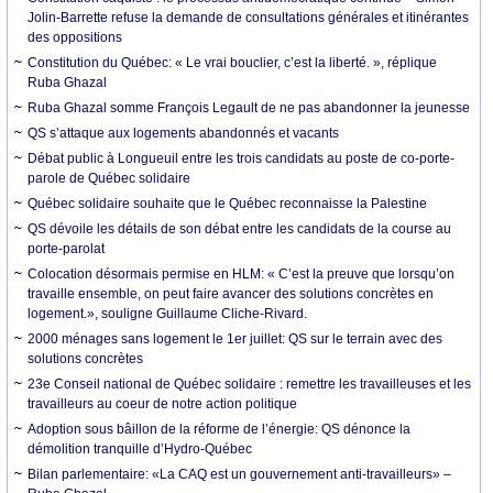
Jolin-Barrette refuse la demande de consultations générales et itinérantes
des oppositions
Constitution du Québec: « Le vrai bouclier, c’est la liberté. », réplique
Ruba Ghazal
Ruba Ghazal somme François Legault de ne pas abandonner la jeunesse
QS s’attaque aux logements abandonnés et vacants
Débat public à Longueuil entre les trois candidats au poste de co-porte-
parole de Québec solidaire
Québec solidaire souhaite que le Québec reconnaisse la Palestine
QS dévoile les détails de son débat entre les candidats de la course au
porte-parolat
Colocation désormais permise en HLM: « C’est la preuve que lorsqu’on
travaille ensemble, on peut faire avancer des solutions concrètes en
logement.», souligne Guillaume Cliche-Rivard.
2000 ménages sans logement le 1er juillet: QS sur le terrain avec des
solutions concrètes
23e Conseil national de Québec solidaire : remettre les travailleuses et les
travailleurs au coeur de notre action politique
Adoption sous bâillon de la réforme de l’énergie: QS dénonce la
démolition tranquille d’Hydro-Québec
Bilan parlementaire: «La CAQ est un gouvernement anti-travailleurs» –