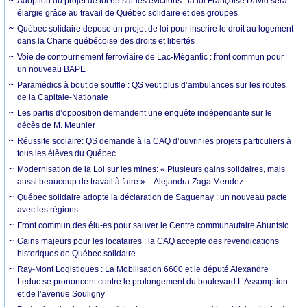
Adoption du projet de loi 65 sur les évictions : la loi Françoise David sera
élargie grâce au travail de Québec solidaire et des groupes
Québec solidaire dépose un projet de loi pour inscrire le droit au logement
dans la Charte québécoise des droits et libertés
Voie de contournement ferroviaire de Lac-Mégantic : front commun pour
un nouveau BAPE
Paramédics à bout de souffle : QS veut plus d’ambulances sur les routes
de la Capitale-Nationale
Les partis d’opposition demandent une enquête indépendante sur le
décès de M. Meunier
Réussite scolaire: QS demande à la CAQ d’ouvrir les projets particuliers à
tous les élèves du Québec
Modernisation de la Loi sur les mines: « Plusieurs gains solidaires, mais
aussi beaucoup de travail à faire » – Alejandra Zaga Mendez
Québec solidaire adopte la déclaration de Saguenay : un nouveau pacte
avec les régions
Front commun des élu-es pour sauver le Centre communautaire Ahuntsic
Gains majeurs pour les locataires : la CAQ accepte des revendications
historiques de Québec solidaire
Ray-Mont Logistiques : La Mobilisation 6600 et le député Alexandre
Leduc se prononcent contre le prolongement du boulevard L’Assomption
et de l’avenue Souligny