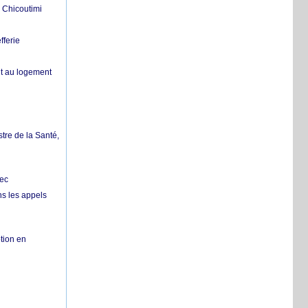
 Chicoutimi
fferie
it au logement
tre de la Santé,
bec
ns les appels
tion en