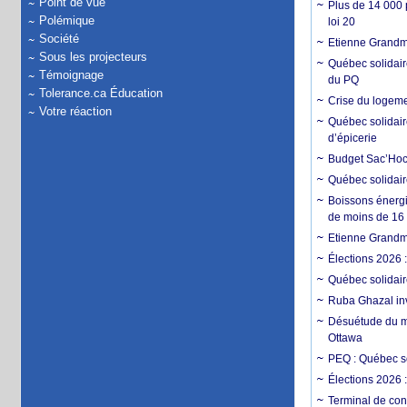
Point de vue
Plus de 14 000 p
Polémique
loi 20
Société
Etienne Grandmon
Sous les projecteurs
Québec solidair
Témoignage
du PQ
Tolerance.ca Éducation
Crise du logemen
Votre réaction
Québec solidair
d’épicerie
Budget Sac’Hoch
Québec solidaire
Boissons énergi
de moins de 16
Etienne Grandmo
Élections 2026 
Québec solidair
Ruba Ghazal inv
Désuétude du mé
Ottawa
PEQ : Québec so
Élections 2026 :
Terminal de con