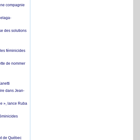
’une compagnie
helaga-
se des solutions
les féminicides
hette de nommer
anetti
ire dans Jean-
ue », lance Ruba
féminicides
ent de Québec