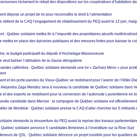
ersonnes réclament le retrait des dispositions sur les coopératives d’habitation da
t dépose un projet de loi pour reconnaître le droit à l’alimentation
e obtient de la CAQ l’engagement de rétablissement du PEQ avant le 12 juin, malgr
t : Québec solidaire mettra fin à l’impunité des propriétaires abusifs multirécidivis
e mettra en place des épiceries publiques et des mesures fortes pour baisser le co
e, le budget participatif du député d’Hochelaga-Maisonneuve
 veut baliser l’utilisation de la clause dérogatoire
santes caféinées : Québec solidaire demande une loi « Zachary Miron » pour proté
 ans
nt et les porte-paroles du Vieux-Québec se mobilisent pour l’avenir de l’Hôtel-Di
: Alejandra Zaga Mendez sera à nouveau la candidate de Québec solidaire dans V
e et des experts se mobilisent pour la conversion de l’autoroute Laurentienne en b
estie candidate dans Mercier : la campagne de Québec solidaire est officiellemen
tro de Montréal : Québec solidaire presse la CAQ d’aller chercher les 5 milliards 
lidaire demande la réouverture du PEQ avant la reprise des travaux parlementair
 Québec solidaire annonce 5 candidates féminines à l’investiture sur la Rive-Sud
teneurs de QSL : Québec solidaire dénonce un projet nuisible pour les quartiers de