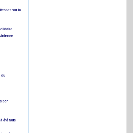
itesses sur la
olidaire
 violence
e du
sition
 été faits