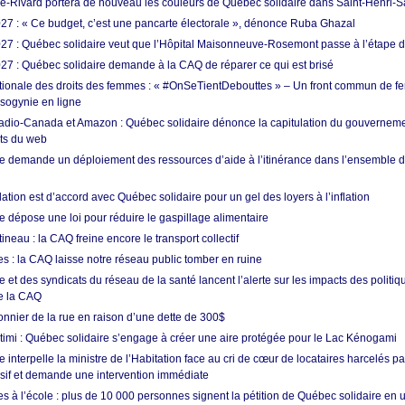
e-Rivard portera de nouveau les couleurs de Québec solidaire dans Saint-Henri-
7 : « Ce budget, c’est une pancarte électorale », dénonce Ruba Ghazal
7 : Québec solidaire veut que l’Hôpital Maisonneuve-Rosemont passe à l’étape de 
7 : Québec solidaire demande à la CAQ de réparer ce qui est brisé
tionale des droits des femmes : « #OnSeTientDebouttes » – Un front commun de 
sogynie en ligne
adio-Canada et Amazon : Québec solidaire dénonce la capitulation du gouvernem
ts du web
e demande un déploiement des ressources d’aide à l’itinérance dans l’ensemble de
tion est d’accord avec Québec solidaire pour un gel des loyers à l’inflation
e dépose une loi pour réduire le gaspillage alimentaire
eau : la CAQ freine encore le transport collectif
s : la CAQ laisse notre réseau public tomber en ruine
 et des syndicats du réseau de la santé lancent l’alerte sur les impacts des politiq
e la CAQ
sonnier de la rue en raison d’une dette de 300$
utimi : Québec solidaire s’engage à créer une aire protégée pour le Lac Kénogami
 interpelle la ministre de l’Habitation face au cri de cœur de locataires harcelés pa
usif et demande une intervention immédiate
les à l’école : plus de 10 000 personnes signent la pétition de Québec solidaire en