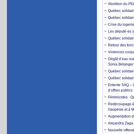
Abolition du PE
Québec solidai
Québec solidair
Crise du logemen
Les député·es s
Québec solidair
Retour des fonc
Violences conju
Dégât d’eau maje
Sonia Bélanger
Québec solidaire
Québec solidair
Entente SAQ – U
d’offres publics
Féminicides : Q
Redécoupage éle
Gaspésie et à M
Augmentation du
Alejandra Zaga
Nouvelle offensi