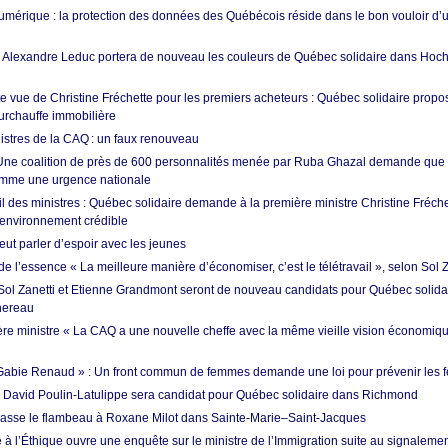
umérique : la protection des données des Québécois réside dans le bon vouloir d
: Alexandre Leduc portera de nouveau les couleurs de Québec solidaire dans Hoc
e vue de Christine Fréchette pour les premiers acheteurs : Québec solidaire propo
surchauffe immobilière
istres de la CAQ : un faux renouveau
 Une coalition de près de 600 personnalités menée par Ruba Ghazal demande que 
comme une urgence nationale
 des ministres : Québec solidaire demande à la première ministre Christine Fréc
l’environnement crédible
t parler d’espoir avec les jeunes
e l’essence « La meilleure manière d’économiser, c’est le télétravail », selon Sol Z
 Sol Zanetti et Etienne Grandmont seront de nouveau candidats pour Québec solida
hereau
re ministre « La CAQ a une nouvelle cheffe avec la même vieille vision économiq
oi Gabie Renaud » : Un front commun de femmes demande une loi pour prévenir les 
: David Poulin-Latulippe sera candidat pour Québec solidaire dans Richmond
sse le flambeau à Roxane Milot dans Sainte-Marie–Saint-Jacques
à l’Éthique ouvre une enquête sur le ministre de l’Immigration suite au signalem