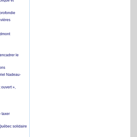
lique et
profondie
ivières
ndmont
 encadrer le
ions
riel Nadeau-
 ouvert »,
 taxer
 Québec solidaire