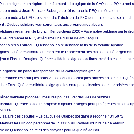
Q et immigration en région : L’entêtement idéologique de la CAQ et du PQ nuiront à
re demande à Jean-François Roberge de réinstaurer le PEQ immédiatement
e demande à la CAQ de suspendre l’abolition du PEQ pendant leur course à la che
t : Québec solidaire veut serrer la vis aux propriétaires abusifs
olidaires organisent le Brunch Rénovictions 2026 – Assemblée publique sur le dro
e veut ramener le PEQ et réclame une clause de droit acquis
tionnaires au bureau : Québec solidaire dénonce la fin de la formule hybride
gales : Québec solidaire augmentera le financement des maisons d’hébergement
ur à l’Institut Douglas : Québec solidaire exige des actions immédiates de la minis
 organise un panel transpartisan sur la contraception gratuite
e dénonce les pratiques abusives de certaines cliniques privées en santé au Qué
ber Eats : Québec solidaire exige que les entreprises locales soient priorisées da
uébec solidaire propose 3 mesures pour sauver des vies de femmes
ctoral : Québec solidaire propose d’ajouter 2 sièges pour protéger les circonscrip
ontréal
 salaire des députés – Le caucus de Québec solidaire a redonné 434 507$
 Mendez fera un don personnel de 15 000 $ au Réseau d’Entraide de Verdun
ve de Québec solidaire et des citoyens pour la qualité de l’air