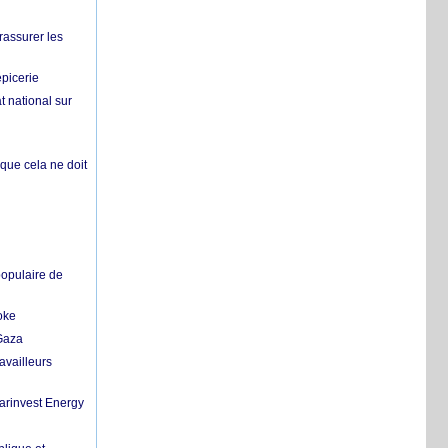
rassurer les
épicerie
 national sur
 que cela ne doit
populaire de
oke
 Gaza
availleurs
Marinvest Energy