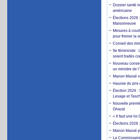
Dossier santé n
américaine
Élections 2026 
Maisonneuve
Mesures à court
pour freiner la 
Conseil des min
9e féminicide :
soient traités 
Nouveau conseil
un ministre de 
Manon Massé veu
Hausse du prix d
Élection 2026 :
Lesage et Tasc
Nouvelle premiè
Ghazal
« Il faut une l
Élections 2026 
Manon Massé pa
La Commissaire 