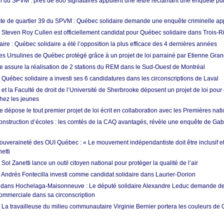
 du SPVM : près de 800 signataires appuient une lettre réclamant une enquête pub
e de quartier 39 du SPVM : Québec solidaire demande une enquête criminelle ap
: Steven Roy Cullen est officiellement candidat pour Québec solidaire dans Trois-R
ire : Québec solidaire a été l’opposition la plus efficace des 4 dernières années
s Ursulines de Québec protégé grâce à un projet de loi parrainé par Etienne Gra
e assure la réalisation de 2 stations du REM dans le Sud-Ouest de Montréal
 Québec solidaire a investi ses 6 candidatures dans les circonscriptions de Laval
 et la Faculté de droit de l’Université de Sherbrooke déposent un projet de loi pour
hez les jeunes
 dépose le tout premier projet de loi écrit en collaboration avec les Premières nat
onstruction d’écoles : les comtés de la CAQ avantagés, révèle une enquête de Gab
souveraineté des OUI Québec : « Le mouvement indépendantiste doit être inclusif et
etti
ol Zanetti lance un outil citoyen national pour protéger la qualité de l’air
: Andrés Fontecilla investi comme candidat solidaire dans Laurier-Dorion
 dans Hochelaga-Maisonneuve : Le député solidaire Alexandre Leduc demande de
commerciale dans sa circonscription
 La travailleuse du milieu communautaire Virginie Bernier portera les couleurs de