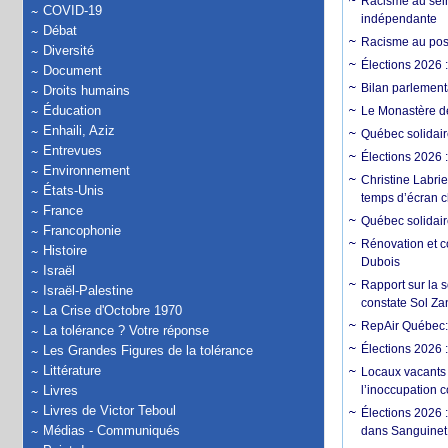
Racisme au sein
COVID-19
indépendante
Débat
Racisme au post
Diversité
Élections 2026 
Document
Bilan parlementa
Droits humains
Éducation
Le Monastère de
Enhaili, Aziz
Québec solidair
Entrevues
Élections 2026 :
Environnement
Christine Labrie
États-Unis
temps d’écran c
France
Québec solidaire
Francophonie
Rénovation et c
Histoire
Dubois
Israël
Rapport sur la 
Israël-Palestine
constate Sol Zan
La Crise d'Octobre 1970
RepAir Québec: S
La tolérance ? Votre réponse
Élections 2026 
Les Grandes Figures de la tolérance
Littérature
Locaux vacants
Livres
l’inoccupation 
Livres de Victor Teboul
Élections 2026 :
Médias - Communiqués
dans Sanguinet