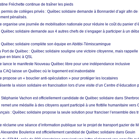
istine Fréchette continue de traîner les pieds
permis de collèges privés : Québec solidaire demande à Bonnardel d’agir afin de 
ement pénalisés.
 organise une journée de mobilisation nationale pour réduire le coût du panier d’
: Québec solidaire demande aux 4 autres chefs de s’engager à participer à un débat
: Québec solidaire complète son équipe en Abitibi-Témiscamingue
au Port de Québec : Québec solidaire souligne une victoire citoyenne, mais rappelle
que en blanc à QSL
e lance le manifeste Nouveau Québec libre pour une indépendance inclusive
 la CAQ laisse un Québec où le logement est inabordable
 propose un « bouclier anti-spéculation » pour protéger les locataires
ente la vision solidaire en francisation lors d’une visite d’un Centre d’éducation 
: Stéphanie Vachon est officiellement candidate de Québec solidaire dans Sherbro
remet une médaille à des citoyens ayant participé à une flottille humanitaire vers
ançais : Québec solidaire propose la seule solution pour franciser l’ensemble des tr
e réclame une séance d’information publique sur le projet de transport gazier de 
: Alexandre Boulerice est officiellement candidat de Québec solidaire dans Gouin