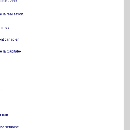
Sainte-Anne
la réalisation.
femmes
ent canadien
 la Capitale-
ues
r leur
 une semaine