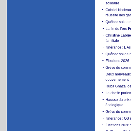
solidaire
Gabriel Nadeau-D
réussite des ga
Québec solidaire
La fin de l’ère
Christine Labrie
familiale
Itinérance : L
Québec solidair
Élections 2026 
Grève du commun
Deux nouveaux d
gouvernement
Ruba Ghazal de
La cheffe parle
Hausse du prix 
écologique
Grève du commun
Itinérance : QS
Élections 2026 