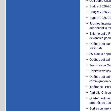
Guillaume Clich
Budget 2026-202
Budget 2026-202
Budget 2026-202
Journée interna
dénoncent la mi
Entente entre R
devant les géan
Québec solidair
Nationale
85% de la popula
Québec solidair
Tramway de Gatin
Hôpitaux vétuste
Québec solidaire
d’immigration d
Itinérance : Pri
Partielle Chico
Québec solidaire
propriétaire ab
Sorties culturel