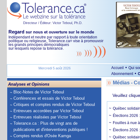
Directeur / Éditeur: Victor Teboul, Ph.D.
Regard
sur nous et ouverture sur le monde
Indépendant et neutre par rapport à toute orientation
politique ou religieuse, Tolerance.ca
vise à promouvoir
®
les grands principes démocratiques
sur lesquels repose la tolérance.
•
Accueil
Qui s
Mercredi 5 août 2026
•
Abonnement
O
Médias - 
Analyses et Opinions
Bloc-Notes de Victor Teboul
Veuillez cliqu
Conférences et essais de Victor Teboul
Critiques et comptes rendus de Victor Teboul
Québec solidair
Entrevues accordées par Victor Teboul
Élections 2026 
Entrevues réalisées par Victor Teboul
Fouilles à nue 
Tolerance.ca : Plus de vingt ans de
publications et d'interventions publiques !
Élections 2026 :
Comptes rendus d'Osée Kamga
Québec solidair