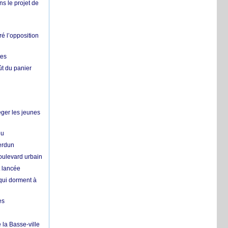
ns le projet de
é l’opposition
tes
ût du panier
ger les jeunes
eu
erdun
oulevard urbain
t lancée
qui dorment à
es
 la Basse-ville