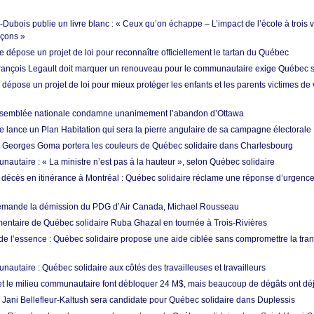
ubois publie un livre blanc : « Ceux qu’on échappe – L’impact de l’école à trois v
rçons »
 dépose un projet de loi pour reconnaître officiellement le tartan du Québec
 François Legault doit marquer un renouveau pour le communautaire exige Québec s
 dépose un projet de loi pour mieux protéger les enfants et les parents victimes de
’Assemblée nationale condamne unanimement l’abandon d’Ottawa
e lance un Plan Habitation qui sera la pierre angulaire de sa campagne électorale
: Georges Goma portera les couleurs de Québec solidaire dans Charlesbourg
autaire : « La ministre n’est pas à la hauteur », selon Québec solidaire
écès en itinérance à Montréal : Québec solidaire réclame une réponse d’urgenc
mande la démission du PDG d’Air Canada, Michael Rousseau
mentaire de Québec solidaire Ruba Ghazal en tournée à Trois-Rivières
de l’essence : Québec solidaire propose une aide ciblée sans compromettre la tran
autaire : Québec solidaire aux côtés des travailleuses et travailleurs
 et le milieu communautaire font débloquer 24 M$, mais beaucoup de dégâts ont déjà
: Jani Bellefleur-Kaltush sera candidate pour Québec solidaire dans Duplessis