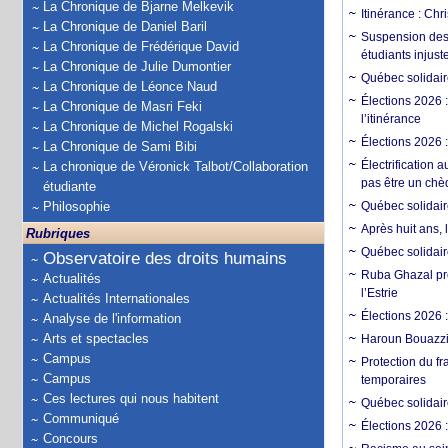
La Chronique de Bjarne Melkevik
Itinérance : Chr
La Chronique de Daniel Baril
Suspension des 
La Chronique de Frédérique David
étudiants injust
La Chronique de Julie Dumontier
Québec solidaire
La Chronique de Léonce Naud
Élections 2026 
La Chronique de Masri Feki
l’itinérance
La Chronique de Michel Rogalski
Élections 2026 
La Chronique de Sami Bibi
Électrification 
La chronique de Véronick Talbot/Collaboration
pas être un chè
étudiante
Philosophie
Québec solidair
Après huit ans,
Rubriques
Québec solidaire
Observatoire des droits humains
Ruba Ghazal prés
Actualités
l’Estrie
Actualités Internationales
Élections 2026 
Analyse de l'information
Arts et spectacles
Haroun Bouazzi 
Campus
Protection du fr
Campus
temporaires
Ces lectures qui nous habitent
Québec solidair
Communiqué
Élections 2026 
Concours