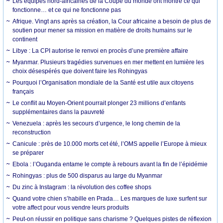
Les équipes nord-africaines de la Coupe du monde ont montré ce qui
fonctionne… et ce qui ne fonctionne pas
Afrique. Vingt ans après sa création, la Cour africaine a besoin de plus de
soutien pour mener sa mission en matière de droits humains sur le
continent
Libye : La CPI autorise le renvoi en procès d’une première affaire
Myanmar. Plusieurs tragédies survenues en mer mettent en lumière les
choix désespérés que doivent faire les Rohingyas
Pourquoi l’Organisation mondiale de la Santé est utile aux citoyens
français
Le conflit au Moyen-Orient pourrait plonger 23 millions d’enfants
supplémentaires dans la pauvreté
Venezuela : après les secours d’urgence, le long chemin de la
reconstruction
Canicule : près de 10.000 morts cet été, l’OMS appelle l’Europe à mieux
se préparer
Ebola : l’Ouganda entame le compte à rebours avant la fin de l’épidémie
Rohingyas : plus de 500 disparus au large du Myanmar
Du zinc à Instagram : la révolution des coffee shops
Quand votre chien s’habille en Prada… Les marques de luxe surfent sur
votre affect pour vous vendre leurs produits
Peut-on réussir en politique sans charisme ? Quelques pistes de réflexion