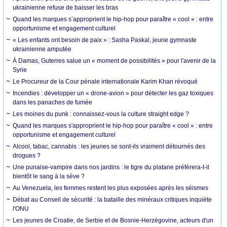
ukrainienne refuse de baisser les bras
Quand les marques s’approprient le hip-hop pour paraître « cool » : entre
opportunisme et engagement culturel
« Les enfants ont besoin de paix » : Sasha Paskal, jeune gymnaste
ukrainienne amputée
À Damas, Guterres salue un « moment de possibilités » pour l'avenir de la
Syrie
Le Procureur de la Cour pénale internationale Karim Khan révoqué
Incendies : développer un « drone-avion » pour détecter les gaz toxiques
dans les panaches de fumée
Les moines du punk : connaissez-vous la culture straight edge ?
Quand les marques s'approprient le hip-hop pour paraître « cool » : entre
opportunisme et engagement culturel
Alcool, tabac, cannabis : les jeunes se sont-ils vraiment détournés des
drogues ?
Une punaise-vampire dans nos jardins : le tigre du platane préférera-t-il
bientôt le sang à la sève ?
Au Venezuela, les femmes restent les plus exposées après les séismes
Débat au Conseil de sécurité : la bataille des minéraux critiques inquiète
l'ONU
Les jeunes de Croatie, de Serbie et de Bosnie-Herzégovine, acteurs d'un