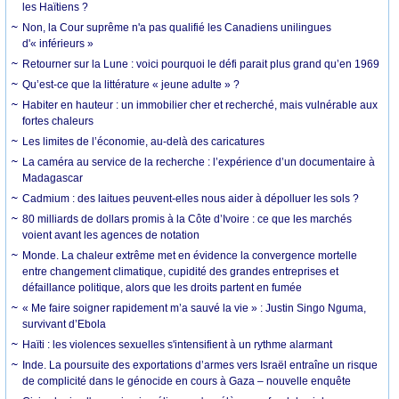
les Haïtiens ?
Non, la Cour suprême n'a pas qualifié les Canadiens unilingues
d'« inférieurs »
Retourner sur la Lune : voici pourquoi le défi parait plus grand qu’en 1969
Qu’est-ce que la littérature « jeune adulte » ?
Habiter en hauteur : un immobilier cher et recherché, mais vulnérable aux
fortes chaleurs
Les limites de l’économie, au-delà des caricatures
La caméra au service de la recherche : l’expérience d’un documentaire à
Madagascar
Cadmium : des laitues peuvent-elles nous aider à dépolluer les sols ?
80 milliards de dollars promis à la Côte d’Ivoire : ce que les marchés
voient avant les agences de notation
Monde. La chaleur extrême met en évidence la convergence mortelle
entre changement climatique, cupidité des grandes entreprises et
défaillance politique, alors que les droits partent en fumée
« Me faire soigner rapidement m’a sauvé la vie » : Justin Singo Nguma,
survivant d’Ebola
Haïti : les violences sexuelles s'intensifient à un rythme alarmant
Inde. La poursuite des exportations d’armes vers Israël entraîne un risque
de complicité dans le génocide en cours à Gaza – nouvelle enquête