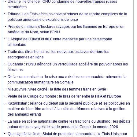
Ukraine : le chef de l’ONU condamne de nouvelles frappes russes
meurtrières
Tribune. Les États africains doivent refuser de se rendre complices de la
politique américaine d’expulsions de force
Près de 6 millions d'hectares ravagés par les flammes en Europe et en
Amérique du Nord, selon l'ONU
L’Afrique de l’Ouest et du Centre menacée par une catastrophe
alimentaire
Traite des êtres humains : les nouveaux esclaves derrière les
escroqueries en ligne
Ouganda : l’ONU dénonce un verrouillage accéléré du pouvoir après les
élections
De la communication de crise aux voix des communautés : réinventer la
communication humanitaire en Somalie
Mieux vivre, vivre caché : la lutte des femmes trans en Syrie
Vente de la Coupe du monde : le bras de fer entre la FIFA et l’Europe
Kazakhstan : relance du débat sur la sécurité publique et les politiques en
matière de bien-être animal à la suite de réformes relatives à la gestion
des animaux errants
La mise en scène nationaliste contre les traditions du Bushido : les débats
autour des nettoyages de stade pendant la Coupe du monde 2026
Que signifie la fin du Statut de protection temporaire aux États-Unis pour