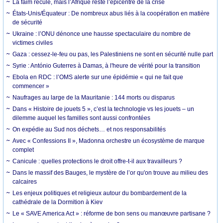
La faim recule, mais l’Afrique reste l’épicentre de la crise
États-Unis/Équateur : De nombreux abus liés à la coopération en matière
de sécurité
Ukraine : l’ONU dénonce une hausse spectaculaire du nombre de
victimes civiles
Gaza : cessez-le-feu ou pas, les Palestiniens ne sont en sécurité nulle part
Syrie : António Guterres à Damas, à l'heure de vérité pour la transition
Ebola en RDC : l’OMS alerte sur une épidémie « qui ne fait que
commencer »
Naufrages au large de la Mauritanie : 144 morts ou disparus
Dans « Histoire de jouets 5 », c’est la technologie vs les jouets – un
dilemme auquel les familles sont aussi confrontées
On expédie au Sud nos déchets… et nos responsabilités
Avec « Confessions II », Madonna orchestre un écosystème de marque
complet
Canicule : quelles protections le droit offre-t-il aux travailleurs ?
Dans le massif des Bauges, le mystère de l’or qu'on trouve au milieu des
calcaires
Les enjeux politiques et religieux autour du bombardement de la
cathédrale de la Dormition à Kiev
Le « SAVE America Act » : réforme de bon sens ou manœuvre partisane ?