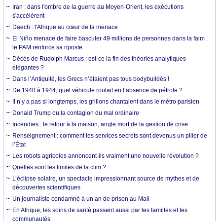
Iran : dans l'ombre de la guerre au Moyen-Orient, les exécutions
s'accélèrent
Daech : l'Afrique au cœur de la menace
El Niño menace de faire basculer 49 millions de personnes dans la faim :
le PAM renforce sa riposte
Décès de Rudolph Marcus : est-ce la fin des théories analytiques
élégantes ?
Dans l’Antiquité, les Grecs n’étaient pas tous bodybuildés !
De 1940 à 1944, quel véhicule roulait en l’absence de pétrole ?
Il n’y a pas si longtemps, les grillons chantaient dans le métro parisien
Donald Trump ou la contagion du mal ordinaire
Incendies : le retour à la maison, angle mort de la gestion de crise
Renseignement : comment les services secrets sont devenus un pilier de
l’État
Les robots agricoles annoncent-ils vraiment une nouvelle révolution ?
Quelles sont les limites de la clim ?
L’éclipse solaire, un spectacle impressionnant source de mythes et de
découvertes scientifiques
Un journaliste condamné à un an de prison au Mali
En Afrique, les soins de santé passent aussi par les familles et les
communautés