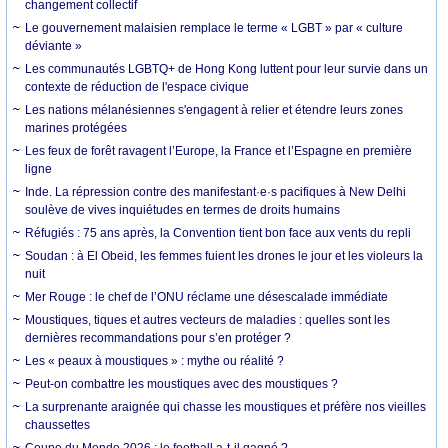
changement collectif
Le gouvernement malaisien remplace le terme « LGBT » par « culture
déviante »
Les communautés LGBTQ+ de Hong Kong luttent pour leur survie dans un
contexte de réduction de l'espace civique
Les nations mélanésiennes s'engagent à relier et étendre leurs zones
marines protégées
Les feux de forêt ravagent l’Europe, la France et l’Espagne en première
ligne
Inde. La répression contre des manifestant·e·s pacifiques à New Delhi
soulève de vives inquiétudes en termes de droits humains
Réfugiés : 75 ans après, la Convention tient bon face aux vents du repli
Soudan : à El Obeid, les femmes fuient les drones le jour et les violeurs la
nuit
Mer Rouge : le chef de l’ONU réclame une désescalade immédiate
Moustiques, tiques et autres vecteurs de maladies : quelles sont les
dernières recommandations pour s’en protéger ?
Les « peaux à moustiques » : mythe ou réalité ?
Peut-on combattre les moustiques avec des moustiques ?
La surprenante araignée qui chasse les moustiques et préfère nos vieilles
chaussettes
Coupe du Monde 2026 : le football a-t-il gagné ?