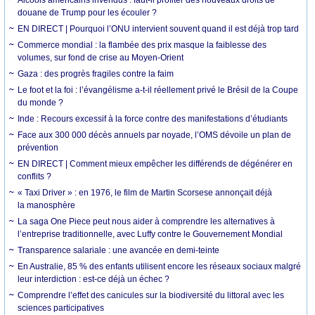
douane de Trump pour les écouler ?
EN DIRECT | Pourquoi l’ONU intervient souvent quand il est déjà trop tard
Commerce mondial : la flambée des prix masque la faiblesse des
volumes, sur fond de crise au Moyen-Orient
Gaza : des progrès fragiles contre la faim
Le foot et la foi : l’évangélisme a-t-il réellement privé le Brésil de la Coupe
du monde ?
Inde : Recours excessif à la force contre des manifestations d’étudiants
Face aux 300 000 décès annuels par noyade, l’OMS dévoile un plan de
prévention
EN DIRECT | Comment mieux empêcher les différends de dégénérer en
conflits ?
« Taxi Driver » : en 1976, le film de Martin Scorsese annonçait déjà
la manosphère
La saga One Piece peut nous aider à comprendre les alternatives à
l’entreprise traditionnelle, avec Luffy contre le Gouvernement Mondial
Transparence salariale : une avancée en demi-teinte
En Australie, 85 % des enfants utilisent encore les réseaux sociaux malgré
leur interdiction : est-ce déjà un échec ?
Comprendre l’effet des canicules sur la biodiversité du littoral avec les
sciences participatives