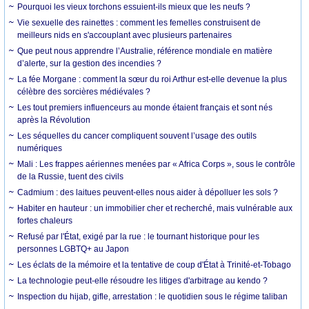
Pourquoi les vieux torchons essuient-ils mieux que les neufs ?
Vie sexuelle des rainettes : comment les femelles construisent de
meilleurs nids en s'accouplant avec plusieurs partenaires
Que peut nous apprendre l’Australie, référence mondiale en matière
d’alerte, sur la gestion des incendies ?
La fée Morgane : comment la sœur du roi Arthur est-elle devenue la plus
célèbre des sorcières médiévales ?
Les tout premiers influenceurs au monde étaient français et sont nés
après la Révolution
Les séquelles du cancer compliquent souvent l’usage des outils
numériques
Mali : Les frappes aériennes menées par « Africa Corps », sous le contrôle
de la Russie, tuent des civils
Cadmium : des laitues peuvent-elles nous aider à dépolluer les sols ?
Habiter en hauteur : un immobilier cher et recherché, mais vulnérable aux
fortes chaleurs
Refusé par l'État, exigé par la rue : le tournant historique pour les
personnes LGBTQ+ au Japon
Les éclats de la mémoire et la tentative de coup d'État à Trinité-et-Tobago
La technologie peut-elle résoudre les litiges d'arbitrage au kendo ?
Inspection du hijab, gifle, arrestation : le quotidien sous le régime taliban