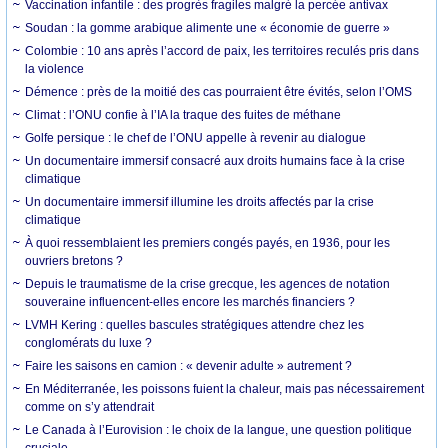
Vaccination infantile : des progrès fragiles malgré la percée antivax
Soudan : la gomme arabique alimente une « économie de guerre »
Colombie : 10 ans après l’accord de paix, les territoires reculés pris dans
la violence
Démence : près de la moitié des cas pourraient être évités, selon l’OMS
Climat : l’ONU confie à l’IA la traque des fuites de méthane
Golfe persique : le chef de l’ONU appelle à revenir au dialogue
Un documentaire immersif consacré aux droits humains face à la crise
climatique
Un documentaire immersif illumine les droits affectés par la crise
climatique
À quoi ressemblaient les premiers congés payés, en 1936, pour les
ouvriers bretons ?
Depuis le traumatisme de la crise grecque, les agences de notation
souveraine influencent-elles encore les marchés financiers ?
LVMH Kering : quelles bascules stratégiques attendre chez les
conglomérats du luxe ?
Faire les saisons en camion : « devenir adulte » autrement ?
En Méditerranée, les poissons fuient la chaleur, mais pas nécessairement
comme on s’y attendrait
Le Canada à l’Eurovision : le choix de la langue, une question politique
cruciale