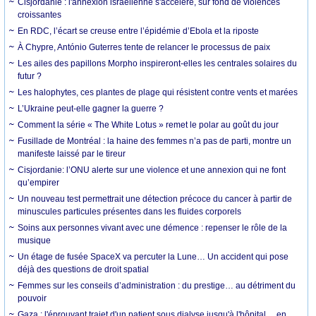
Cisjordanie : l'annexion israélienne s'accélère, sur fond de violences
croissantes
En RDC, l’écart se creuse entre l’épidémie d’Ebola et la riposte
À Chypre, António Guterres tente de relancer le processus de paix
Les ailes des papillons Morpho inspireront-elles les centrales solaires du
futur ?
Les halophytes, ces plantes de plage qui résistent contre vents et marées
L’Ukraine peut-elle gagner la guerre ?
Comment la série « The White Lotus » remet le polar au goût du jour
Fusillade de Montréal : la haine des femmes n’a pas de parti, montre un
manifeste laissé par le tireur
Cisjordanie: l’ONU alerte sur une violence et une annexion qui ne font
qu’empirer
Un nouveau test permettrait une détection précoce du cancer à partir de
minuscules particules présentes dans les fluides corporels
Soins aux personnes vivant avec une démence : repenser le rôle de la
musique
Un étage de fusée SpaceX va percuter la Lune… Un accident qui pose
déjà des questions de droit spatial
Femmes sur les conseils d’administration : du prestige… au détriment du
pouvoir
Gaza : l'éprouvant trajet d'un patient sous dialyse jusqu'à l'hôpital… en