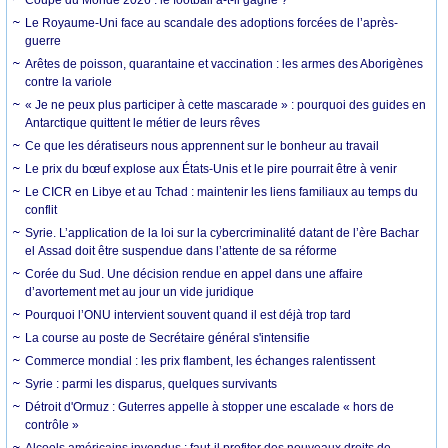
Le Royaume-Uni face au scandale des adoptions forcées de l’après-
guerre
Arêtes de poisson, quarantaine et vaccination : les armes des Aborigènes
contre la variole
« Je ne peux plus participer à cette mascarade » : pourquoi des guides en
Antarctique quittent le métier de leurs rêves
Ce que les dératiseurs nous apprennent sur le bonheur au travail
Le prix du bœuf explose aux États-Unis et le pire pourrait être à venir
Le CICR en Libye et au Tchad : maintenir les liens familiaux au temps du
conflit
Syrie. L’application de la loi sur la cybercriminalité datant de l’ère Bachar
el Assad doit être suspendue dans l’attente de sa réforme
Corée du Sud. Une décision rendue en appel dans une affaire
d’avortement met au jour un vide juridique
Pourquoi l’ONU intervient souvent quand il est déjà trop tard
La course au poste de Secrétaire général s'intensifie
Commerce mondial : les prix flambent, les échanges ralentissent
Syrie : parmi les disparus, quelques survivants
Détroit d'Ormuz : Guterres appelle à stopper une escalade « hors de
contrôle »
Alcools américains invendus : faut-il profiter des nouveaux droits de