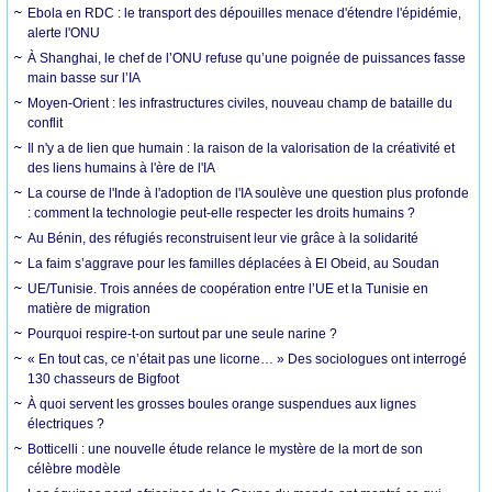
Ebola en RDC : le transport des dépouilles menace d'étendre l'épidémie,
alerte l'ONU
À Shanghai, le chef de l’ONU refuse qu’une poignée de puissances fasse
main basse sur l’IA
Moyen-Orient : les infrastructures civiles, nouveau champ de bataille du
conflit
Il n'y a de lien que humain : la raison de la valorisation de la créativité et
des liens humains à l'ère de l'IA
La course de l'Inde à l'adoption de l'IA soulève une question plus profonde
: comment la technologie peut-elle respecter les droits humains ?
Au Bénin, des réfugiés reconstruisent leur vie grâce à la solidarité
La faim s’aggrave pour les familles déplacées à El Obeid, au Soudan
UE/Tunisie. Trois années de coopération entre l’UE et la Tunisie en
matière de migration
Pourquoi respire-t-on surtout par une seule narine ?
« En tout cas, ce n’était pas une licorne… » Des sociologues ont interrogé
130 chasseurs de Bigfoot
À quoi servent les grosses boules orange suspendues aux lignes
électriques ?
Botticelli : une nouvelle étude relance le mystère de la mort de son
célèbre modèle