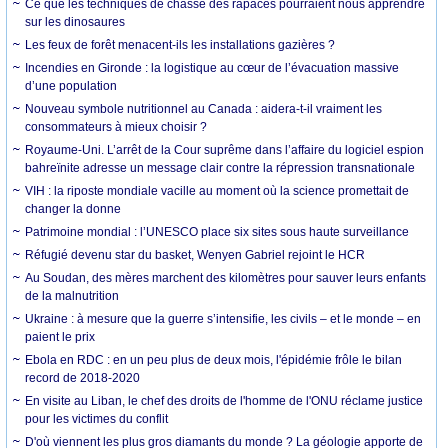
Ce que les techniques de chasse des rapaces pourraient nous apprendre
sur les dinosaures
Les feux de forêt menacent-ils les installations gazières ?
Incendies en Gironde : la logistique au cœur de l’évacuation massive
d’une population
Nouveau symbole nutritionnel au Canada : aidera-t-il vraiment les
consommateurs à mieux choisir ?
Royaume-Uni. L’arrêt de la Cour suprême dans l’affaire du logiciel espion
bahreïnite adresse un message clair contre la répression transnationale
VIH : la riposte mondiale vacille au moment où la science promettait de
changer la donne
Patrimoine mondial : l’UNESCO place six sites sous haute surveillance
Réfugié devenu star du basket, Wenyen Gabriel rejoint le HCR
Au Soudan, des mères marchent des kilomètres pour sauver leurs enfants
de la malnutrition
Ukraine : à mesure que la guerre s’intensifie, les civils – et le monde – en
paient le prix
Ebola en RDC : en un peu plus de deux mois, l'épidémie frôle le bilan
record de 2018-2020
En visite au Liban, le chef des droits de l'homme de l'ONU réclame justice
pour les victimes du conflit
D'où viennent les plus gros diamants du monde ? La géologie apporte de