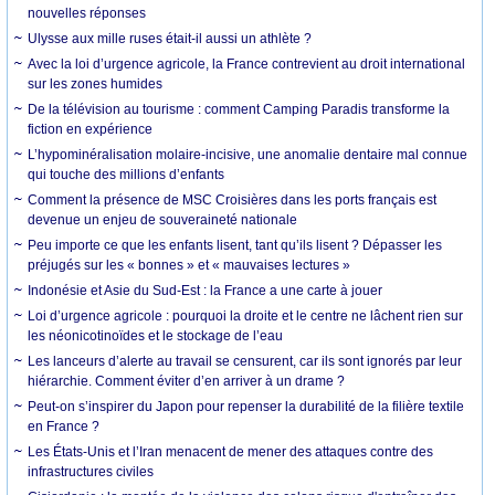
nouvelles réponses
Ulysse aux mille ruses était-il aussi un athlète ?
Avec la loi d’urgence agricole, la France contrevient au droit international
sur les zones humides
De la télévision au tourisme : comment Camping Paradis transforme la
fiction en expérience
L’hypominéralisation molaire-incisive, une anomalie dentaire mal connue
qui touche des millions d’enfants
Comment la présence de MSC Croisières dans les ports français est
devenue un enjeu de souveraineté nationale
Peu importe ce que les enfants lisent, tant qu’ils lisent ? Dépasser les
préjugés sur les « bonnes » et « mauvaises lectures »
Indonésie et Asie du Sud-Est : la France a une carte à jouer
Loi d’urgence agricole : pourquoi la droite et le centre ne lâchent rien sur
les néonicotinoïdes et le stockage de l’eau
Les lanceurs d’alerte au travail se censurent, car ils sont ignorés par leur
hiérarchie. Comment éviter d’en arriver à un drame ?
Peut-on s’inspirer du Japon pour repenser la durabilité de la filière textile
en France ?
Les États-Unis et l’Iran menacent de mener des attaques contre des
infrastructures civiles