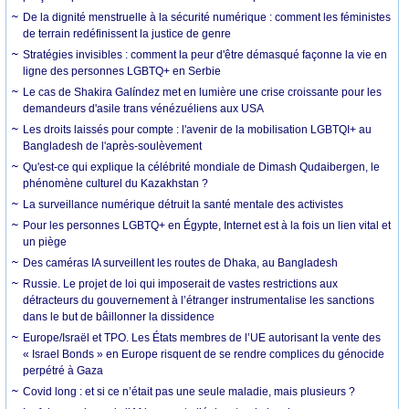
De la dignité menstruelle à la sécurité numérique : comment les féministes
de terrain redéfinissent la justice de genre
Stratégies invisibles : comment la peur d'être démasqué façonne la vie en
ligne des personnes LGBTQ+ en Serbie
Le cas de Shakira Galíndez met en lumière une crise croissante pour les
demandeurs d'asile trans vénézuéliens aux USA
Les droits laissés pour compte : l'avenir de la mobilisation LGBTQI+ au
Bangladesh de l'après-soulèvement
Qu'est-ce qui explique la célébrité mondiale de Dimash Qudaibergen, le
phénomène culturel du Kazakhstan ?
La surveillance numérique détruit la santé mentale des activistes
Pour les personnes LGBTQ+ en Égypte, Internet est à la fois un lien vital et
un piège
Des caméras IA surveillent les routes de Dhaka, au Bangladesh
Russie. Le projet de loi qui imposerait de vastes restrictions aux
détracteurs du gouvernement à l’étranger instrumentalise les sanctions
dans le but de bâillonner la dissidence
Europe/Israël et TPO. Les États membres de l’UE autorisant la vente des
« Israel Bonds » en Europe risquent de se rendre complices du génocide
perpétré à Gaza
Covid long : et si ce n’était pas une seule maladie, mais plusieurs ?