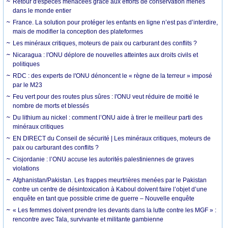
Retour d'espèces menacées grâce aux efforts de conservation menés
dans le monde entier
France. La solution pour protéger les enfants en ligne n’est pas d’interdire,
mais de modifier la conception des plateformes
Les minéraux critiques, moteurs de paix ou carburant des conflits ?
Nicaragua : l'ONU déplore de nouvelles atteintes aux droits civils et
politiques
RDC : des experts de l'ONU dénoncent le « règne de la terreur » imposé
par le M23
Feu vert pour des routes plus sûres : l'ONU veut réduire de moitié le
nombre de morts et blessés
Du lithium au nickel : comment l’ONU aide à tirer le meilleur parti des
minéraux critiques
EN DIRECT du Conseil de sécurité | Les minéraux critiques, moteurs de
paix ou carburant des conflits ?
Cisjordanie : l’ONU accuse les autorités palestiniennes de graves
violations
Afghanistan/Pakistan. Les frappes meurtrières menées par le Pakistan
contre un centre de désintoxication à Kaboul doivent faire l’objet d’une
enquête en tant que possible crime de guerre – Nouvelle enquête
« Les femmes doivent prendre les devants dans la lutte contre les MGF » :
rencontre avec Tala, survivante et militante gambienne