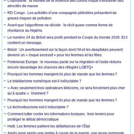
Cisjordanie : la montée de la violence des colons risque d'entraîner des
atrocités de masse
RD Congo : Les activités d’une compagnie pétrolière présentent de
graves risques de pollution
Avant que l'algorithme ne décide : le récit queer comme forme de
résistance au Nigéria
Le numéro 24 du Brésil sera porté pendant la Coupe du monde 2026. Et il
contient un message.
Brésil : Un avertissement sur la façon dont l'IA et les deepfakes peuvent
devenir un « risque excessif » pour les femmes et les filles
Forteresse Europe : le nouveau pacte sur la migration et l'asile réduira
encore davantage les chances des réfugiés LGBTQ+
Pourquoi les hommes mangent-ils plus de viande que les femmes ?
Le totalitarisme numérique est-il inéluctable ?
« Avec seulement trois opérateurs télécoms, ce sera forcément plus cher
qu’à quatre ». Vraiment ?
Pourquoi les hommes mangent ils plus de viande que les femmes ?
Le technofascisme est-il inéluctable ?
Comment lutter contre les informations toxiques : trois leviers pour
protéger le débat démocratique
Haïti. Les femmes pallient les défaillances de l’État
Après avoir perdu une jambe à cause de la guerre, une jeune gymnaste