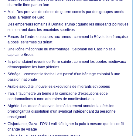
charrette tirée par un âne
Mali. Des preuves de crimes de guerre commis par des groupes armés
dans la région de Gao
Des empereurs romains à Donald Trump : quand les dirigeants politiques
se montrent dans les enceintes sportives
Forces de l’ordre et recours aux armes : comment la Révolution française
a posé les termes du débat
Une icône méconnue du marronnage : Selomoh del Castilho et le
capitaine Broos
Ils prétendaient revenir de Terre sainte : comment les poètes médiévaux
démasquaient les faux pèlerins
Sénégal : comment le football est passé d’un héritage colonial à une
passion nationale
Arabie saoudite : nouvelles exécutions de migrants éthiopiens
Iran. Il faut mettre un terme à la campagne d’exécutions et de
condamnations à mort arbitraires de manifestant·e·s
Algérie. Les autorités doivent immédiatement annuler la décision
prononçant la dissolution d’un syndicat indépendant du personnel
enseignant
Cisjordanie, Gaza : l’ONU voit s’éloigner la paix à mesure que le conflit
change de visage