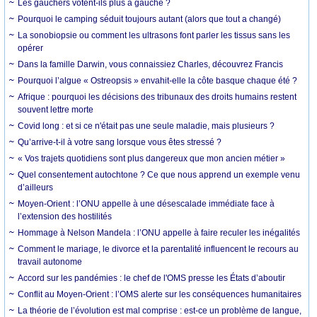
Les gauchers votent-ils plus à gauche ?
Pourquoi le camping séduit toujours autant (alors que tout a changé)
La sonobiopsie ou comment les ultrasons font parler les tissus sans les
opérer
Dans la famille Darwin, vous connaissiez Charles, découvrez Francis
Pourquoi l’algue « Ostreopsis » envahit-elle la côte basque chaque été ?
Afrique : pourquoi les décisions des tribunaux des droits humains restent
souvent lettre morte
Covid long : et si ce n'était pas une seule maladie, mais plusieurs ?
Qu’arrive-t-il à votre sang lorsque vous êtes stressé ?
« Vos trajets quotidiens sont plus dangereux que mon ancien métier »
Quel consentement autochtone ? Ce que nous apprend un exemple venu
d’ailleurs
Moyen-Orient : l’ONU appelle à une désescalade immédiate face à
l’extension des hostilités
Hommage à Nelson Mandela : l’ONU appelle à faire reculer les inégalités
Comment le mariage, le divorce et la parentalité influencent le recours au
travail autonome
Accord sur les pandémies : le chef de l'OMS presse les États d’aboutir
Conflit au Moyen-Orient : l’OMS alerte sur les conséquences humanitaires
La théorie de l’évolution est mal comprise : est-ce un problème de langue,