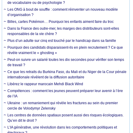
de vocabulaire ou de psychologie ?
Les ONG à bout de souffle : comment réinventer un nouveau modèle
d’organisation ?
Billes, cartes Pokémon… Pourquoi les enfants aiment faire du troc
Dans la France des outre-mer, les marges des distributeurs sont-elles
responsables de la vie chère ?
Plus d’un adulte sur cinq est touché par le handicap dans sa famille
Pourquoi des candidats disparaissent-ils en plein recrutement ? Ce que
révèle vraiment le « ghosting »
Peut-on suivre un salarié toutes les dix secondes pour vérifier son temps
de travail ?
Ce que les retraits du Burkina Faso, du Mali et du Niger de la Cour pénale
internationale révèlent de la diffusion autoritaire
Libérez le rappeur marocain Mehdi Black Wind
Compétences : comment les jeunes peuvent préparer leur avenir à l’ère
de l’IA
Ukraine : un remaniement qui révèle les fractures au sein du premier
cercle de Volodymyr Zelensky
Les centres de données spatiaux posent aussi des risques écologiques.
Qu’en dit le droit ?
L’IA générative, une révolution dans les comportements politiques et
électoraux ?