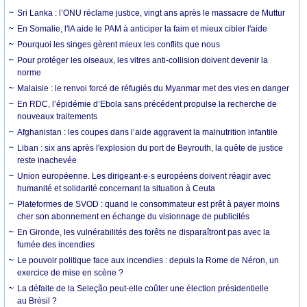
Sri Lanka : l’ONU réclame justice, vingt ans après le massacre de Muttur
En Somalie, l'IA aide le PAM à anticiper la faim et mieux cibler l'aide
Pourquoi les singes gèrent mieux les conflits que nous
Pour protéger les oiseaux, les vitres anti-collision doivent devenir la
norme
Malaisie : le renvoi forcé de réfugiés du Myanmar met des vies en danger
En RDC, l’épidémie d’Ebola sans précédent propulse la recherche de
nouveaux traitements
Afghanistan : les coupes dans l’aide aggravent la malnutrition infantile
Liban : six ans après l'explosion du port de Beyrouth, la quête de justice
reste inachevée
Union européenne. Les dirigeant·e·s européens doivent réagir avec
humanité et solidarité concernant la situation à Ceuta
Plateformes de SVOD : quand le consommateur est prêt à payer moins
cher son abonnement en échange du visionnage de publicités
En Gironde, les vulnérabilités des forêts ne disparaîtront pas avec la
fumée des incendies
Le pouvoir politique face aux incendies : depuis la Rome de Néron, un
exercice de mise en scène ?
La défaite de la Seleção peut-elle coûter une élection présidentielle
au Brésil ?