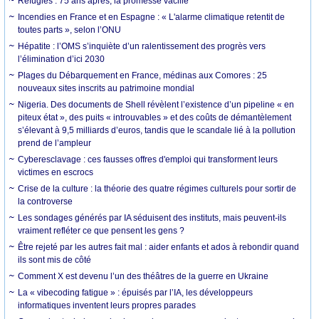
Réfugiés : 75 ans après, la promesse vacille
Incendies en France et en Espagne : « L'alarme climatique retentit de
toutes parts », selon l’ONU
Hépatite : l’OMS s’inquiète d’un ralentissement des progrès vers
l’élimination d’ici 2030
Plages du Débarquement en France, médinas aux Comores : 25
nouveaux sites inscrits au patrimoine mondial
Nigeria. Des documents de Shell révèlent l’existence d’un pipeline « en
piteux état », des puits « introuvables » et des coûts de démantèlement
s’élevant à 9,5 milliards d’euros, tandis que le scandale lié à la pollution
prend de l’ampleur
Cyberesclavage : ces fausses offres d'emploi qui transforment leurs
victimes en escrocs
Crise de la culture : la théorie des quatre régimes culturels pour sortir de
la controverse
Les sondages générés par IA séduisent des instituts, mais peuvent-ils
vraiment refléter ce que pensent les gens ?
Être rejeté par les autres fait mal : aider enfants et ados à rebondir quand
ils sont mis de côté
Comment X est devenu l’un des théâtres de la guerre en Ukraine
La « vibecoding fatigue » : épuisés par l’IA, les développeurs
informatiques inventent leurs propres parades