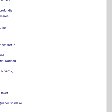
lique et
profondie
ivières
ndmont
 encadrer le
ions
riel Nadeau-
 ouvert »,
 taxer
 Québec solidaire