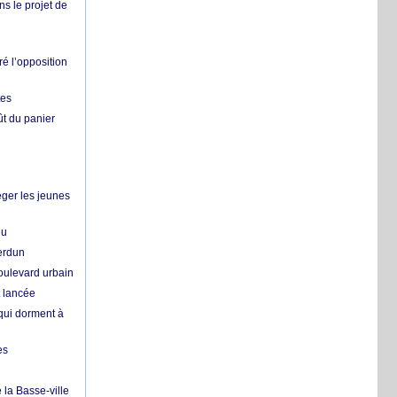
ns le projet de
é l’opposition
tes
ût du panier
ger les jeunes
eu
erdun
oulevard urbain
t lancée
qui dorment à
es
 la Basse-ville