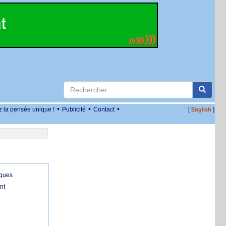
•
•
•
z la pensée unique !
Publicité
Contact
[
]
English
iques
nt