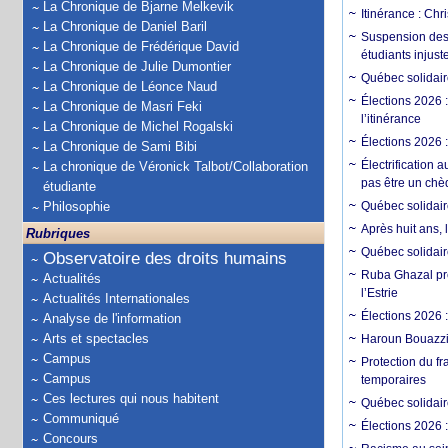
La Chronique de Bjarne Melkevik
Itinérance : Chr
La Chronique de Daniel Baril
Suspension des 
La Chronique de Frédérique David
étudiants injust
La Chronique de Julie Dumontier
Québec solidaire
La Chronique de Léonce Naud
Élections 2026 
La Chronique de Masri Feki
l’itinérance
La Chronique de Michel Rogalski
Élections 2026 
La Chronique de Sami Bibi
Électrification 
La chronique de Véronick Talbot/Collaboration
pas être un chè
étudiante
Philosophie
Québec solidair
Après huit ans,
Rubriques
Québec solidaire
Observatoire des droits humains
Ruba Ghazal prés
Actualités
l’Estrie
Actualités Internationales
Élections 2026 
Analyse de l'information
Arts et spectacles
Haroun Bouazzi 
Campus
Protection du fr
Campus
temporaires
Ces lectures qui nous habitent
Québec solidair
Communiqué
Élections 2026 
Concours