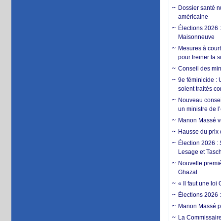
Dossier santé n
américaine
Élections 2026 
Maisonneuve
Mesures à court
pour freiner la 
Conseil des min
9e féminicide :
soient traités 
Nouveau conseil
un ministre de 
Manon Massé veu
Hausse du prix d
Élection 2026 :
Lesage et Tasc
Nouvelle premiè
Ghazal
« Il faut une l
Élections 2026 
Manon Massé pa
La Commissaire 