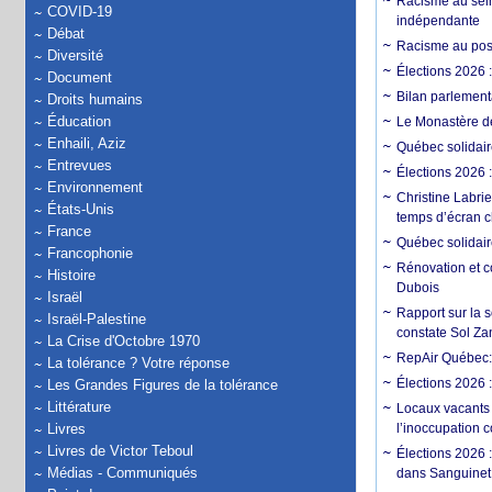
Racisme au sein
COVID-19
indépendante
Débat
Racisme au post
Diversité
Élections 2026 
Document
Bilan parlementa
Droits humains
Éducation
Le Monastère de
Enhaili, Aziz
Québec solidair
Entrevues
Élections 2026 :
Environnement
Christine Labrie
États-Unis
temps d’écran c
France
Québec solidaire
Francophonie
Rénovation et c
Histoire
Dubois
Israël
Rapport sur la 
Israël-Palestine
constate Sol Zan
La Crise d'Octobre 1970
RepAir Québec: S
La tolérance ? Votre réponse
Élections 2026 
Les Grandes Figures de la tolérance
Littérature
Locaux vacants
Livres
l’inoccupation 
Livres de Victor Teboul
Élections 2026 :
Médias - Communiqués
dans Sanguinet