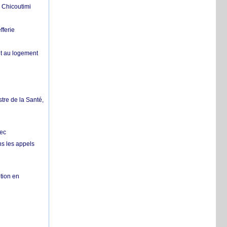
 Chicoutimi
fferie
it au logement
tre de la Santé,
bec
ns les appels
tion en