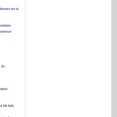
itesses sur la
olidaire
 violence
e du
sition
 été faits