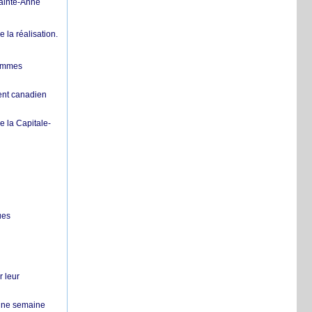
Sainte-Anne
la réalisation.
femmes
ent canadien
 la Capitale-
ues
r leur
 une semaine