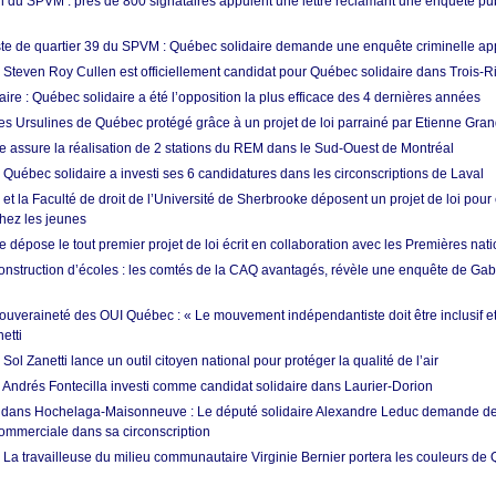
 du SPVM : près de 800 signataires appuient une lettre réclamant une enquête pub
e de quartier 39 du SPVM : Québec solidaire demande une enquête criminelle ap
: Steven Roy Cullen est officiellement candidat pour Québec solidaire dans Trois-R
ire : Québec solidaire a été l’opposition la plus efficace des 4 dernières années
s Ursulines de Québec protégé grâce à un projet de loi parrainé par Etienne Gra
e assure la réalisation de 2 stations du REM dans le Sud-Ouest de Montréal
 Québec solidaire a investi ses 6 candidatures dans les circonscriptions de Laval
 et la Faculté de droit de l’Université de Sherbrooke déposent un projet de loi pour
hez les jeunes
 dépose le tout premier projet de loi écrit en collaboration avec les Premières nat
onstruction d’écoles : les comtés de la CAQ avantagés, révèle une enquête de Gab
souveraineté des OUI Québec : « Le mouvement indépendantiste doit être inclusif et
etti
ol Zanetti lance un outil citoyen national pour protéger la qualité de l’air
: Andrés Fontecilla investi comme candidat solidaire dans Laurier-Dorion
 dans Hochelaga-Maisonneuve : Le député solidaire Alexandre Leduc demande de
commerciale dans sa circonscription
 La travailleuse du milieu communautaire Virginie Bernier portera les couleurs de