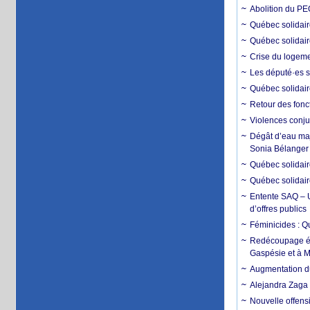
Abolition du PE
Québec solidai
Québec solidair
Crise du logemen
Les député·es s
Québec solidair
Retour des fonc
Violences conju
Dégât d’eau maje
Sonia Bélanger
Québec solidaire
Québec solidair
Entente SAQ – U
d’offres publics
Féminicides : Q
Redécoupage éle
Gaspésie et à M
Augmentation du
Alejandra Zaga
Nouvelle offensi