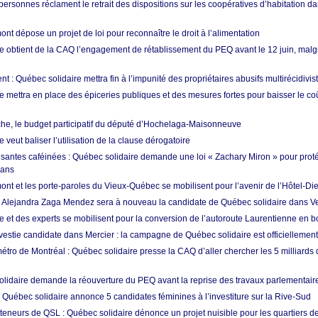
ersonnes réclament le retrait des dispositions sur les coopératives d’habitation da
t dépose un projet de loi pour reconnaître le droit à l’alimentation
e obtient de la CAQ l’engagement de rétablissement du PEQ avant le 12 juin, malgr
t : Québec solidaire mettra fin à l’impunité des propriétaires abusifs multirécidivis
e mettra en place des épiceries publiques et des mesures fortes pour baisser le co
e, le budget participatif du député d’Hochelaga-Maisonneuve
 veut baliser l’utilisation de la clause dérogatoire
santes caféinées : Québec solidaire demande une loi « Zachary Miron » pour proté
 ans
nt et les porte-paroles du Vieux-Québec se mobilisent pour l’avenir de l’Hôtel-Di
: Alejandra Zaga Mendez sera à nouveau la candidate de Québec solidaire dans V
e et des experts se mobilisent pour la conversion de l’autoroute Laurentienne en b
estie candidate dans Mercier : la campagne de Québec solidaire est officiellemen
tro de Montréal : Québec solidaire presse la CAQ d’aller chercher les 5 milliards 
lidaire demande la réouverture du PEQ avant la reprise des travaux parlementair
 Québec solidaire annonce 5 candidates féminines à l’investiture sur la Rive-Sud
teneurs de QSL : Québec solidaire dénonce un projet nuisible pour les quartiers de