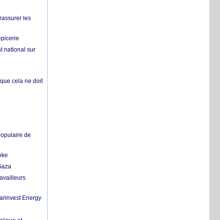
rassurer les
épicerie
 national sur
 que cela ne doit
populaire de
oke
 Gaza
availleurs
Marinvest Energy