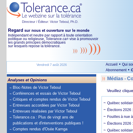
Directeur / Éditeur: Victor Teboul, Ph.D.
Regard
sur nous et ouverture sur le monde
Indépendant et neutre par rapport à toute orientation
politique ou religieuse, Tolerance.ca
vise à promouvoir
®
les grands principes démocratiques
sur lesquels repose la tolérance.
•
Accueil
Qui s
Vendredi 7 août 2026
•
Abonnement
O
Médias - 
Analyses et Opinions
Bloc-Notes de Victor Teboul
Veuillez cliqu
Conférences et essais de Victor Teboul
Critiques et comptes rendus de Victor Teboul
Québec solidair
Entrevues accordées par Victor Teboul
Élections 2026 
Entrevues réalisées par Victor Teboul
Fouilles à nue 
Tolerance.ca : Plus de vingt ans de
publications et d'interventions publiques !
Élections 2026 :
Comptes rendus d'Osée Kamga
Québec solidair