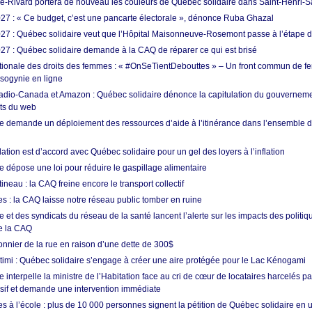
e-Rivard portera de nouveau les couleurs de Québec solidaire dans Saint-Henri-
7 : « Ce budget, c’est une pancarte électorale », dénonce Ruba Ghazal
7 : Québec solidaire veut que l’Hôpital Maisonneuve-Rosemont passe à l’étape de 
7 : Québec solidaire demande à la CAQ de réparer ce qui est brisé
tionale des droits des femmes : « #OnSeTientDebouttes » – Un front commun de 
sogynie en ligne
adio-Canada et Amazon : Québec solidaire dénonce la capitulation du gouvernem
ts du web
e demande un déploiement des ressources d’aide à l’itinérance dans l’ensemble de
tion est d’accord avec Québec solidaire pour un gel des loyers à l’inflation
e dépose une loi pour réduire le gaspillage alimentaire
eau : la CAQ freine encore le transport collectif
s : la CAQ laisse notre réseau public tomber en ruine
 et des syndicats du réseau de la santé lancent l’alerte sur les impacts des politiq
e la CAQ
sonnier de la rue en raison d’une dette de 300$
utimi : Québec solidaire s’engage à créer une aire protégée pour le Lac Kénogami
 interpelle la ministre de l’Habitation face au cri de cœur de locataires harcelés pa
usif et demande une intervention immédiate
les à l’école : plus de 10 000 personnes signent la pétition de Québec solidaire en