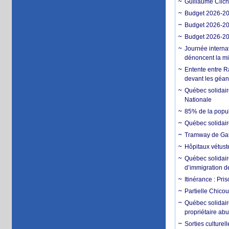
Guillaume Clich
Budget 2026-202
Budget 2026-202
Budget 2026-202
Journée interna
dénoncent la mi
Entente entre R
devant les géan
Québec solidair
Nationale
85% de la popula
Québec solidair
Tramway de Gatin
Hôpitaux vétuste
Québec solidaire
d’immigration d
Itinérance : Pri
Partielle Chico
Québec solidaire
propriétaire ab
Sorties culturel