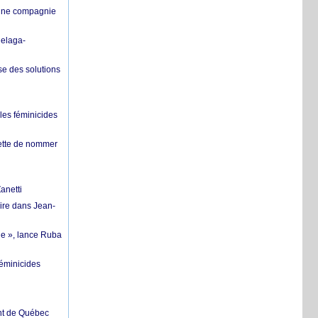
’une compagnie
helaga-
se des solutions
les féminicides
hette de nommer
anetti
ire dans Jean-
ue », lance Ruba
féminicides
ent de Québec