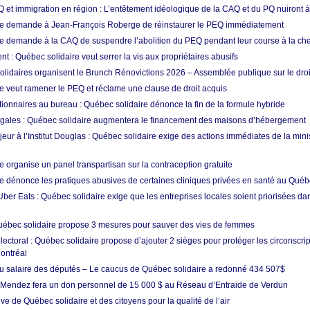
Q et immigration en région : L’entêtement idéologique de la CAQ et du PQ nuiront à
re demande à Jean-François Roberge de réinstaurer le PEQ immédiatement
e demande à la CAQ de suspendre l’abolition du PEQ pendant leur course à la che
t : Québec solidaire veut serrer la vis aux propriétaires abusifs
olidaires organisent le Brunch Rénovictions 2026 – Assemblée publique sur le dro
e veut ramener le PEQ et réclame une clause de droit acquis
tionnaires au bureau : Québec solidaire dénonce la fin de la formule hybride
gales : Québec solidaire augmentera le financement des maisons d’hébergement
ur à l’Institut Douglas : Québec solidaire exige des actions immédiates de la minis
 organise un panel transpartisan sur la contraception gratuite
e dénonce les pratiques abusives de certaines cliniques privées en santé au Qué
ber Eats : Québec solidaire exige que les entreprises locales soient priorisées da
uébec solidaire propose 3 mesures pour sauver des vies de femmes
ctoral : Québec solidaire propose d’ajouter 2 sièges pour protéger les circonscrip
ontréal
 salaire des députés – Le caucus de Québec solidaire a redonné 434 507$
 Mendez fera un don personnel de 15 000 $ au Réseau d’Entraide de Verdun
ve de Québec solidaire et des citoyens pour la qualité de l’air