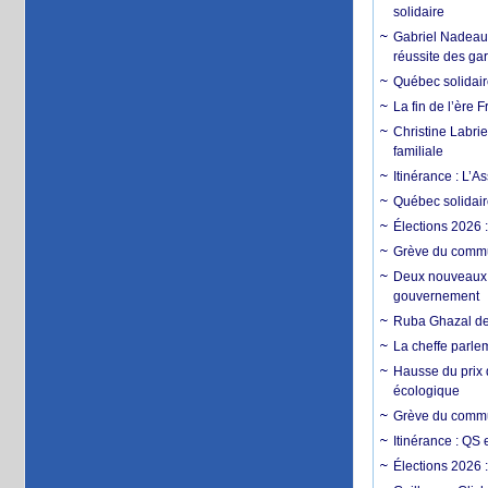
solidaire
Gabriel Nadeau-D
réussite des ga
Québec solidaire
La fin de l’ère
Christine Labrie
familiale
Itinérance : L
Québec solidair
Élections 2026 
Grève du commun
Deux nouveaux d
gouvernement
Ruba Ghazal de
La cheffe parle
Hausse du prix 
écologique
Grève du commun
Itinérance : QS
Élections 2026 