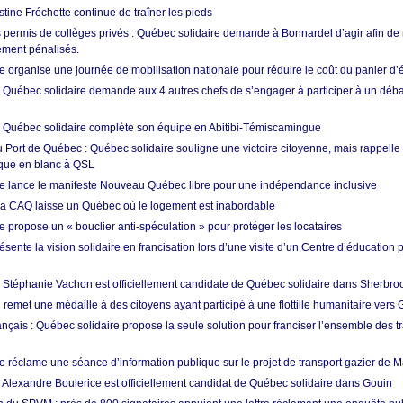
istine Fréchette continue de traîner les pieds
permis de collèges privés : Québec solidaire demande à Bonnardel d’agir afin de 
ement pénalisés.
 organise une journée de mobilisation nationale pour réduire le coût du panier d’
: Québec solidaire demande aux 4 autres chefs de s’engager à participer à un débat
: Québec solidaire complète son équipe en Abitibi-Témiscamingue
au Port de Québec : Québec solidaire souligne une victoire citoyenne, mais rappelle
que en blanc à QSL
e lance le manifeste Nouveau Québec libre pour une indépendance inclusive
 la CAQ laisse un Québec où le logement est inabordable
 propose un « bouclier anti-spéculation » pour protéger les locataires
ente la vision solidaire en francisation lors d’une visite d’un Centre d’éducation 
: Stéphanie Vachon est officiellement candidate de Québec solidaire dans Sherbro
remet une médaille à des citoyens ayant participé à une flottille humanitaire vers
ançais : Québec solidaire propose la seule solution pour franciser l’ensemble des tr
e réclame une séance d’information publique sur le projet de transport gazier de 
: Alexandre Boulerice est officiellement candidat de Québec solidaire dans Gouin