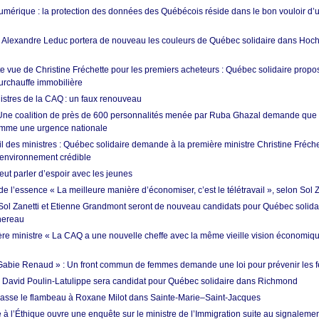
umérique : la protection des données des Québécois réside dans le bon vouloir d
: Alexandre Leduc portera de nouveau les couleurs de Québec solidaire dans Hoc
e vue de Christine Fréchette pour les premiers acheteurs : Québec solidaire propo
surchauffe immobilière
istres de la CAQ : un faux renouveau
 Une coalition de près de 600 personnalités menée par Ruba Ghazal demande que 
comme une urgence nationale
 des ministres : Québec solidaire demande à la première ministre Christine Fréc
l’environnement crédible
t parler d’espoir avec les jeunes
e l’essence « La meilleure manière d’économiser, c’est le télétravail », selon Sol Z
 Sol Zanetti et Etienne Grandmont seront de nouveau candidats pour Québec solida
hereau
re ministre « La CAQ a une nouvelle cheffe avec la même vieille vision économiq
oi Gabie Renaud » : Un front commun de femmes demande une loi pour prévenir les 
: David Poulin-Latulippe sera candidat pour Québec solidaire dans Richmond
sse le flambeau à Roxane Milot dans Sainte-Marie–Saint-Jacques
à l’Éthique ouvre une enquête sur le ministre de l’Immigration suite au signalem