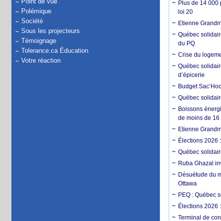
Point de vue
Plus de 14 000 p
Polémique
loi 20
Société
Etienne Grandmon
Sous les projecteurs
Québec solidair
Témoignage
du PQ
Tolerance.ca Éducation
Crise du logemen
Votre réaction
Québec solidair
d’épicerie
Budget Sac’Hoch
Québec solidaire
Boissons énergi
de moins de 16
Etienne Grandmo
Élections 2026 
Québec solidair
Ruba Ghazal inv
Désuétude du mé
Ottawa
PEQ : Québec so
Élections 2026 :
Terminal de con