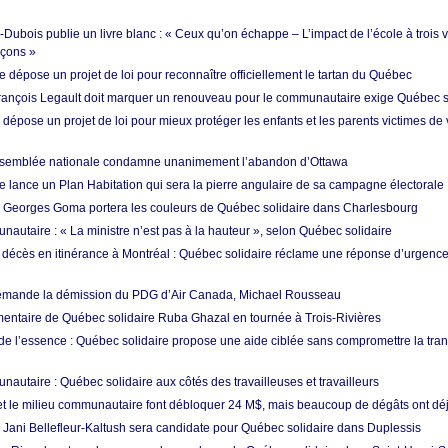
ubois publie un livre blanc : « Ceux qu’on échappe – L’impact de l’école à trois v
rçons »
 dépose un projet de loi pour reconnaître officiellement le tartan du Québec
 François Legault doit marquer un renouveau pour le communautaire exige Québec s
 dépose un projet de loi pour mieux protéger les enfants et les parents victimes de
’Assemblée nationale condamne unanimement l’abandon d’Ottawa
e lance un Plan Habitation qui sera la pierre angulaire de sa campagne électorale
: Georges Goma portera les couleurs de Québec solidaire dans Charlesbourg
autaire : « La ministre n’est pas à la hauteur », selon Québec solidaire
écès en itinérance à Montréal : Québec solidaire réclame une réponse d’urgenc
mande la démission du PDG d’Air Canada, Michael Rousseau
mentaire de Québec solidaire Ruba Ghazal en tournée à Trois-Rivières
de l’essence : Québec solidaire propose une aide ciblée sans compromettre la tran
autaire : Québec solidaire aux côtés des travailleuses et travailleurs
 et le milieu communautaire font débloquer 24 M$, mais beaucoup de dégâts ont déjà
: Jani Bellefleur-Kaltush sera candidate pour Québec solidaire dans Duplessis