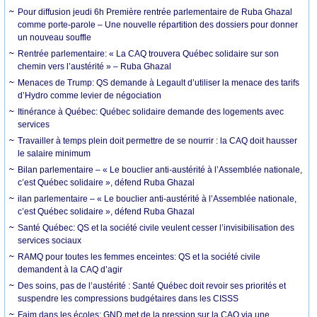
Pour diffusion jeudi 6h Première rentrée parlementaire de Ruba Ghazal
comme porte-parole – Une nouvelle répartition des dossiers pour donner
un nouveau souffle
Rentrée parlementaire: « La CAQ trouvera Québec solidaire sur son
chemin vers l’austérité » – Ruba Ghazal
Menaces de Trump: QS demande à Legault d’utiliser la menace des tarifs
d’Hydro comme levier de négociation
Itinérance à Québec: Québec solidaire demande des logements avec
services
Travailler à temps plein doit permettre de se nourrir : la CAQ doit hausser
le salaire minimum
Bilan parlementaire – « Le bouclier anti-austérité à l’Assemblée nationale,
c’est Québec solidaire », défend Ruba Ghazal
ilan parlementaire – « Le bouclier anti-austérité à l’Assemblée nationale,
c’est Québec solidaire », défend Ruba Ghazal
Santé Québec: QS et la société civile veulent cesser l’invisibilisation des
services sociaux
RAMQ pour toutes les femmes enceintes: QS et la société civile
demandent à la CAQ d’agir
Des soins, pas de l’austérité : Santé Québec doit revoir ses priorités et
suspendre les compressions budgétaires dans les CISSS
Faim dans les écoles: GND met de la pression sur la CAQ via une