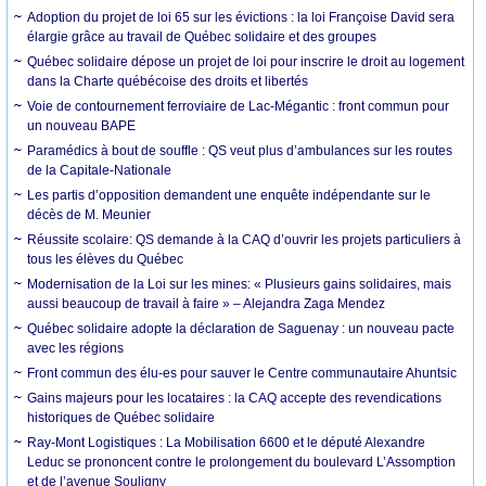
Adoption du projet de loi 65 sur les évictions : la loi Françoise David sera
élargie grâce au travail de Québec solidaire et des groupes
Québec solidaire dépose un projet de loi pour inscrire le droit au logement
dans la Charte québécoise des droits et libertés
Voie de contournement ferroviaire de Lac-Mégantic : front commun pour
un nouveau BAPE
Paramédics à bout de souffle : QS veut plus d’ambulances sur les routes
de la Capitale-Nationale
Les partis d’opposition demandent une enquête indépendante sur le
décès de M. Meunier
Réussite scolaire: QS demande à la CAQ d’ouvrir les projets particuliers à
tous les élèves du Québec
Modernisation de la Loi sur les mines: « Plusieurs gains solidaires, mais
aussi beaucoup de travail à faire » – Alejandra Zaga Mendez
Québec solidaire adopte la déclaration de Saguenay : un nouveau pacte
avec les régions
Front commun des élu-es pour sauver le Centre communautaire Ahuntsic
Gains majeurs pour les locataires : la CAQ accepte des revendications
historiques de Québec solidaire
Ray-Mont Logistiques : La Mobilisation 6600 et le député Alexandre
Leduc se prononcent contre le prolongement du boulevard L’Assomption
et de l’avenue Souligny