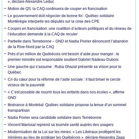
», déclare Alexandre Leduc
Motion de QS: la CAQ continuera de couper en francisation
Le gouvernement doit négocier de bonne foi : Québec solidaire
Montérégie interpelle les députés sur la crise des CPE
Coupes en francisation: une coalition d’acteurs politiques et du réseau de
l’éducation demande à la CAQ de reculer
Partielle dans Terrebonne – GND et Nadia Poirier dénoncent l’abandon
de la Rive-Nord par la CAQ
Près d’un million de Québécois ont besoin d’aide pour manger : le
premier ministre est responsable soutient Gabriel Nadeau-Dubois
Une gauche qui s’assume : Ruba Ghazal présente sa vision pour le
Québec
Cri du cœur pour la réforme de l’aide sociale : il faut briser le cercle
vicieux de la pauvreté
« C’est possible de nourrir tous les enfants dans nos écoles », affirme
GND
Itinérance à Montréal: Québec solidaire propose la tenue d’un sommet
transpartisan
Nadia Poirier sera candidate solidaire dans Terrebonne
Vincent Marissal reprend sa tournée santé auprès des usagers
Modernisation de la Loi sur les mines: « Les Libéraux protègent les
minières au lieu de protéger les Québécois », déclare Alejandra Zaga