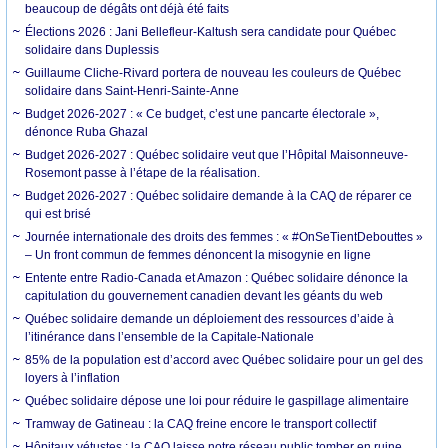
beaucoup de dégâts ont déjà été faits
Élections 2026 : Jani Bellefleur-Kaltush sera candidate pour Québec
solidaire dans Duplessis
Guillaume Cliche-Rivard portera de nouveau les couleurs de Québec
solidaire dans Saint-Henri-Sainte-Anne
Budget 2026-2027 : « Ce budget, c’est une pancarte électorale »,
dénonce Ruba Ghazal
Budget 2026-2027 : Québec solidaire veut que l’Hôpital Maisonneuve-
Rosemont passe à l’étape de la réalisation.
Budget 2026-2027 : Québec solidaire demande à la CAQ de réparer ce
qui est brisé
Journée internationale des droits des femmes : « #OnSeTientDebouttes »
– Un front commun de femmes dénoncent la misogynie en ligne
Entente entre Radio-Canada et Amazon : Québec solidaire dénonce la
capitulation du gouvernement canadien devant les géants du web
Québec solidaire demande un déploiement des ressources d’aide à
l’itinérance dans l’ensemble de la Capitale-Nationale
85% de la population est d’accord avec Québec solidaire pour un gel des
loyers à l’inflation
Québec solidaire dépose une loi pour réduire le gaspillage alimentaire
Tramway de Gatineau : la CAQ freine encore le transport collectif
Hôpitaux vétustes : la CAQ laisse notre réseau public tomber en ruine