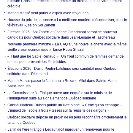
ministre Christine Fréchette de nommer un ministre de l’environnement
crédible
Manon Massé veut parler d’espoir avec les jeunes
Hausse du prix de l’essence « La meilleure manière d’économiser, c’est le
télétravail », selon Sol Zanetti
Élection 2026 : Sol Zanetti et Etienne Grandmont seront de nouveau
candidats pour Québec solidaire dans Jean-Lesage et Taschereau
Nouvelle première ministre « La CAQ a une nouvelle cheffe avec la même
vieille vision économique », lance Ruba Ghazal
« Il faut une loi Gabie Renaud » : Un front commun de femmes demande
une loi pour prévenir les féminicides
Élections 2026 : David Poulin-Latulippe sera candidat pour Québec
solidaire dans Richmond
Manon Massé passe le flambeau à Roxane Milot dans Sainte-Marie–
Saint-Jacques
La Commissaire à l’Éthique ouvre une enquête sur le ministre de
l’Immigration suite au signalement de Québec solidaire
Gabriel Nadeau-Dubois publie un livre blanc : « Ceux qu’on échappe –
L’impact de l’école à trois vitesses sur la réussite des garçons »
Québec solidaire dépose un projet de loi pour reconnaître officiellement le
tartan du Québec
La fin de l’ère François Legault doit marquer un renouveau pour le