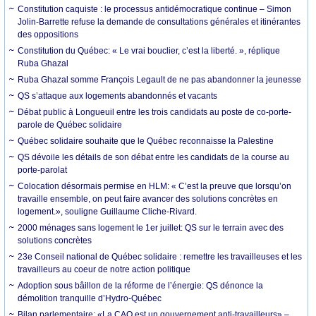
Constitution caquiste : le processus antidémocratique continue – Simon
Jolin-Barrette refuse la demande de consultations générales et itinérantes
des oppositions
Constitution du Québec: « Le vrai bouclier, c’est la liberté. », réplique
Ruba Ghazal
Ruba Ghazal somme François Legault de ne pas abandonner la jeunesse
QS s’attaque aux logements abandonnés et vacants
Débat public à Longueuil entre les trois candidats au poste de co-porte-
parole de Québec solidaire
Québec solidaire souhaite que le Québec reconnaisse la Palestine
QS dévoile les détails de son débat entre les candidats de la course au
porte-parolat
Colocation désormais permise en HLM: « C’est la preuve que lorsqu’on
travaille ensemble, on peut faire avancer des solutions concrètes en
logement.», souligne Guillaume Cliche-Rivard.
2000 ménages sans logement le 1er juillet: QS sur le terrain avec des
solutions concrètes
23e Conseil national de Québec solidaire : remettre les travailleuses et les
travailleurs au coeur de notre action politique
Adoption sous bâillon de la réforme de l’énergie: QS dénonce la
démolition tranquille d’Hydro-Québec
Bilan parlementaire: «La CAQ est un gouvernement anti-travailleurs» –