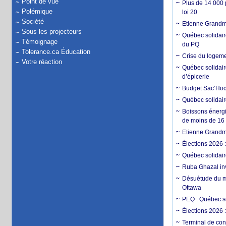
Point de vue
Plus de 14 000 p
Polémique
loi 20
Société
Etienne Grandmon
Sous les projecteurs
Québec solidair
Témoignage
du PQ
Tolerance.ca Éducation
Crise du logemen
Votre réaction
Québec solidair
d’épicerie
Budget Sac’Hoch
Québec solidaire
Boissons énergi
de moins de 16
Etienne Grandmo
Élections 2026 
Québec solidair
Ruba Ghazal inv
Désuétude du mé
Ottawa
PEQ : Québec so
Élections 2026 :
Terminal de con