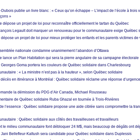
ubois publie un livre blanc : « Ceux qu’on échappe – L’impact de l’école à trois v
rçons »
 dépose un projet de loi pour reconnaître officiellement le tartan du Québec
 François Legault doit marquer un renouveau pour le communautaire exige Québec s
 dépose un projet de loi pour mieux protéger les enfants et les parents victimes de
’Assemblée nationale condamne unanimement l’abandon d’Ottawa
e lance un Plan Habitation qui sera la pierre angulaire de sa campagne électorale
: Georges Goma portera les couleurs de Québec solidaire dans Charlesbourg
autaire : « La ministre n’est pas à la hauteur », selon Québec solidaire
écès en itinérance à Montréal : Québec solidaire réclame une réponse d’urgenc
mande la démission du PDG d’Air Canada, Michael Rousseau
mentaire de Québec solidaire Ruba Ghazal en tournée à Trois-Rivières
de l’essence : Québec solidaire propose une aide ciblée sans compromettre la tran
autaire : Québec solidaire aux côtés des travailleuses et travailleurs
 et le milieu communautaire font débloquer 24 M$, mais beaucoup de dégâts ont déjà
: Jani Bellefleur-Kaltush sera candidate pour Québec solidaire dans Duplessis