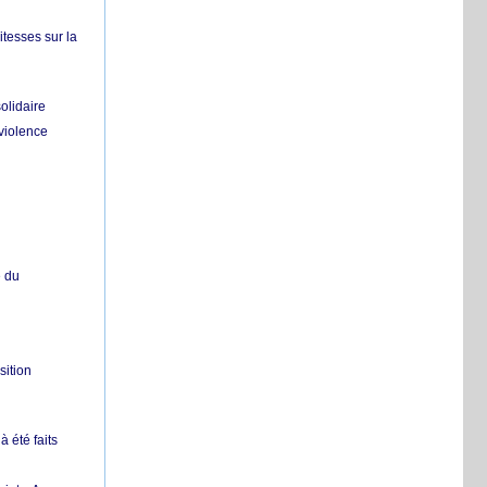
itesses sur la
olidaire
 violence
e du
sition
 été faits