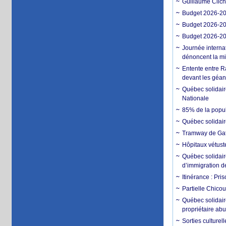
Guillaume Clich
Budget 2026-202
Budget 2026-202
Budget 2026-202
Journée interna
dénoncent la mi
Entente entre R
devant les géan
Québec solidair
Nationale
85% de la popula
Québec solidair
Tramway de Gatin
Hôpitaux vétuste
Québec solidaire
d’immigration d
Itinérance : Pri
Partielle Chico
Québec solidaire
propriétaire ab
Sorties culturel