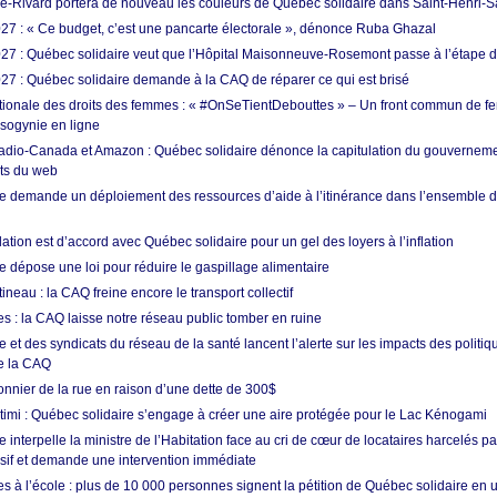
e-Rivard portera de nouveau les couleurs de Québec solidaire dans Saint-Henri-
7 : « Ce budget, c’est une pancarte électorale », dénonce Ruba Ghazal
7 : Québec solidaire veut que l’Hôpital Maisonneuve-Rosemont passe à l’étape de 
7 : Québec solidaire demande à la CAQ de réparer ce qui est brisé
tionale des droits des femmes : « #OnSeTientDebouttes » – Un front commun de 
sogynie en ligne
adio-Canada et Amazon : Québec solidaire dénonce la capitulation du gouvernem
ts du web
e demande un déploiement des ressources d’aide à l’itinérance dans l’ensemble de
tion est d’accord avec Québec solidaire pour un gel des loyers à l’inflation
e dépose une loi pour réduire le gaspillage alimentaire
eau : la CAQ freine encore le transport collectif
s : la CAQ laisse notre réseau public tomber en ruine
 et des syndicats du réseau de la santé lancent l’alerte sur les impacts des politiq
e la CAQ
sonnier de la rue en raison d’une dette de 300$
utimi : Québec solidaire s’engage à créer une aire protégée pour le Lac Kénogami
 interpelle la ministre de l’Habitation face au cri de cœur de locataires harcelés pa
usif et demande une intervention immédiate
les à l’école : plus de 10 000 personnes signent la pétition de Québec solidaire en