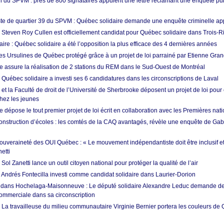
 du SPVM : près de 800 signataires appuient une lettre réclamant une enquête pub
e de quartier 39 du SPVM : Québec solidaire demande une enquête criminelle ap
: Steven Roy Cullen est officiellement candidat pour Québec solidaire dans Trois-R
ire : Québec solidaire a été l’opposition la plus efficace des 4 dernières années
s Ursulines de Québec protégé grâce à un projet de loi parrainé par Etienne Gra
e assure la réalisation de 2 stations du REM dans le Sud-Ouest de Montréal
 Québec solidaire a investi ses 6 candidatures dans les circonscriptions de Laval
 et la Faculté de droit de l’Université de Sherbrooke déposent un projet de loi pour
hez les jeunes
 dépose le tout premier projet de loi écrit en collaboration avec les Premières nat
onstruction d’écoles : les comtés de la CAQ avantagés, révèle une enquête de Gab
souveraineté des OUI Québec : « Le mouvement indépendantiste doit être inclusif et
etti
ol Zanetti lance un outil citoyen national pour protéger la qualité de l’air
: Andrés Fontecilla investi comme candidat solidaire dans Laurier-Dorion
 dans Hochelaga-Maisonneuve : Le député solidaire Alexandre Leduc demande de
commerciale dans sa circonscription
 La travailleuse du milieu communautaire Virginie Bernier portera les couleurs de