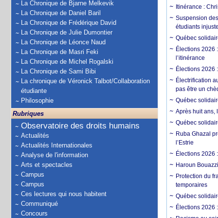
La Chronique de Bjarne Melkevik
Itinérance : Chr
La Chronique de Daniel Baril
Suspension des 
La Chronique de Frédérique David
étudiants injust
La Chronique de Julie Dumontier
Québec solidaire
La Chronique de Léonce Naud
Élections 2026 
La Chronique de Masri Feki
l’itinérance
La Chronique de Michel Rogalski
Élections 2026 
La Chronique de Sami Bibi
Électrification 
La chronique de Véronick Talbot/Collaboration
pas être un chè
étudiante
Philosophie
Québec solidair
Après huit ans,
Rubriques
Québec solidaire
Observatoire des droits humains
Ruba Ghazal prés
Actualités
l’Estrie
Actualités Internationales
Élections 2026 
Analyse de l'information
Arts et spectacles
Haroun Bouazzi 
Campus
Protection du fr
Campus
temporaires
Ces lectures qui nous habitent
Québec solidair
Communiqué
Élections 2026 
Concours