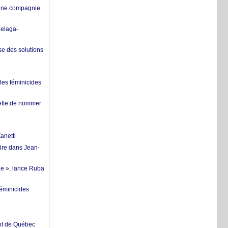
’une compagnie
helaga-
se des solutions
les féminicides
hette de nommer
anetti
ire dans Jean-
ue », lance Ruba
féminicides
ent de Québec