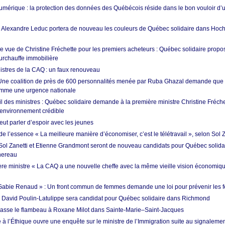
umérique : la protection des données des Québécois réside dans le bon vouloir d
: Alexandre Leduc portera de nouveau les couleurs de Québec solidaire dans Hoc
e vue de Christine Fréchette pour les premiers acheteurs : Québec solidaire propo
surchauffe immobilière
istres de la CAQ : un faux renouveau
 Une coalition de près de 600 personnalités menée par Ruba Ghazal demande que 
comme une urgence nationale
 des ministres : Québec solidaire demande à la première ministre Christine Fréc
l’environnement crédible
t parler d’espoir avec les jeunes
e l’essence « La meilleure manière d’économiser, c’est le télétravail », selon Sol Z
 Sol Zanetti et Etienne Grandmont seront de nouveau candidats pour Québec solida
hereau
re ministre « La CAQ a une nouvelle cheffe avec la même vieille vision économiq
oi Gabie Renaud » : Un front commun de femmes demande une loi pour prévenir les 
: David Poulin-Latulippe sera candidat pour Québec solidaire dans Richmond
sse le flambeau à Roxane Milot dans Sainte-Marie–Saint-Jacques
à l’Éthique ouvre une enquête sur le ministre de l’Immigration suite au signalem