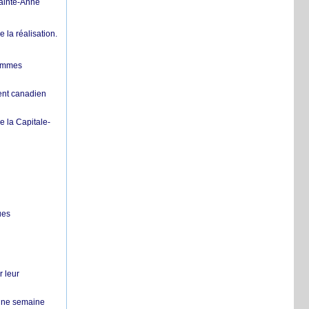
Sainte-Anne
la réalisation.
femmes
ent canadien
 la Capitale-
ues
r leur
 une semaine