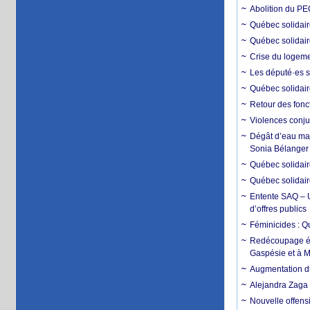
Abolition du PE
Québec solidai
Québec solidair
Crise du logemen
Les député·es s
Québec solidair
Retour des fonc
Violences conju
Dégât d’eau maje
Sonia Bélanger
Québec solidaire
Québec solidair
Entente SAQ – U
d’offres publics
Féminicides : Q
Redécoupage éle
Gaspésie et à M
Augmentation du
Alejandra Zaga
Nouvelle offensi