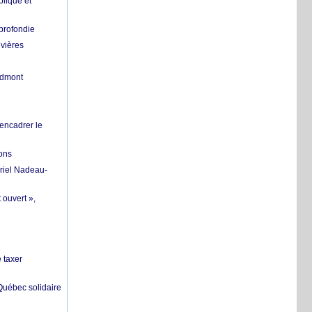
lique et
profondie
ivières
ndmont
 encadrer le
ions
riel Nadeau-
 ouvert »,
 taxer
 Québec solidaire