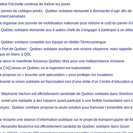
istine Fréchette continue de traîner les pieds
permis de collèges privés : Québec solidaire demande à Bonnardel d’agir afin de 
ement pénalisés.
 organise une journée de mobilisation nationale pour réduire le coût du panier d’
: Québec solidaire demande aux 4 autres chefs de s’engager à participer à un débat
: Québec solidaire complète son équipe en Abitibi-Témiscamingue
au Port de Québec : Québec solidaire souligne une victoire citoyenne, mais rappelle
que en blanc à QSL
e lance le manifeste Nouveau Québec libre pour une indépendance inclusive
 la CAQ laisse un Québec où le logement est inabordable
 propose un « bouclier anti-spéculation » pour protéger les locataires
ente la vision solidaire en francisation lors d’une visite d’un Centre d’éducation 
: Stéphanie Vachon est officiellement candidate de Québec solidaire dans Sherbro
remet une médaille à des citoyens ayant participé à une flottille humanitaire vers
ançais : Québec solidaire propose la seule solution pour franciser l’ensemble des tr
e réclame une séance d’information publique sur le projet de transport gazier de 
: Alexandre Boulerice est officiellement candidat de Québec solidaire dans Gouin