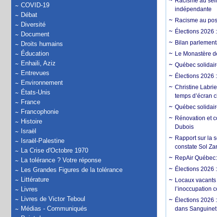
Racisme au sein
COVID-19
indépendante
Débat
Racisme au post
Diversité
Élections 2026 
Document
Bilan parlementa
Droits humains
Éducation
Le Monastère de
Enhaili, Aziz
Québec solidair
Entrevues
Élections 2026 :
Environnement
Christine Labrie
États-Unis
temps d’écran c
France
Québec solidaire
Francophonie
Rénovation et c
Histoire
Dubois
Israël
Rapport sur la 
Israël-Palestine
constate Sol Zan
La Crise d'Octobre 1970
RepAir Québec: S
La tolérance ? Votre réponse
Élections 2026 
Les Grandes Figures de la tolérance
Littérature
Locaux vacants
Livres
l’inoccupation 
Livres de Victor Teboul
Élections 2026 :
Médias - Communiqués
dans Sanguinet