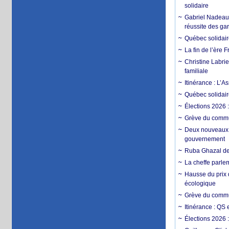
solidaire
Gabriel Nadeau-D
réussite des ga
Québec solidaire
La fin de l’ère
Christine Labrie
familiale
Itinérance : L
Québec solidair
Élections 2026 
Grève du commun
Deux nouveaux d
gouvernement
Ruba Ghazal de
La cheffe parle
Hausse du prix 
écologique
Grève du commun
Itinérance : QS
Élections 2026 