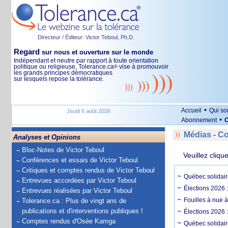
Directeur / Éditeur: Victor Teboul, Ph.D.
Regard
sur nous et ouverture sur le monde
Indépendant et neutre par rapport à toute orientation
politique ou religieuse, Tolerance.ca
vise à promouvoir
®
les grands principes démocratiques
sur lesquels repose la tolérance.
•
Accueil
Qui s
Jeudi 6 août 2026
•
Abonnement
O
Médias - 
Analyses et Opinions
Bloc-Notes de Victor Teboul
Veuillez cliqu
Conférences et essais de Victor Teboul
Critiques et comptes rendus de Victor Teboul
Québec solidair
Entrevues accordées par Victor Teboul
Élections 2026 
Entrevues réalisées par Victor Teboul
Fouilles à nue 
Tolerance.ca : Plus de vingt ans de
publications et d'interventions publiques !
Élections 2026 :
Comptes rendus d'Osée Kamga
Québec solidair