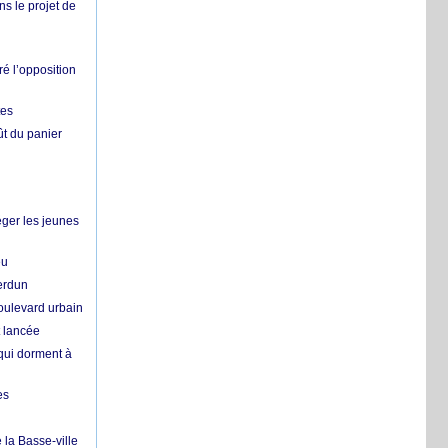
ns le projet de
é l’opposition
tes
ût du panier
ger les jeunes
eu
erdun
oulevard urbain
t lancée
qui dorment à
es
 la Basse-ville