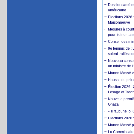
Dossier santé n
américaine
Élections 2026 
Maisonneuve
Mesures à court
pour freiner la 
Conseil des min
9e féminicide :
soient traités 
Nouveau conseil
un ministre de 
Manon Massé veu
Hausse du prix d
Élection 2026 :
Lesage et Tasc
Nouvelle premiè
Ghazal
« Il faut une l
Élections 2026 
Manon Massé pa
La Commissaire 