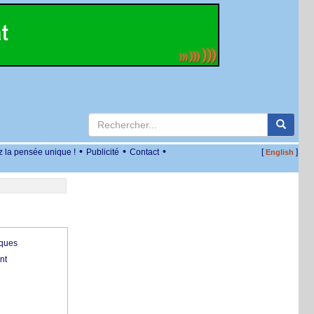
•
•
•
z la pensée unique !
Publicité
Contact
[
]
English
iques
nt