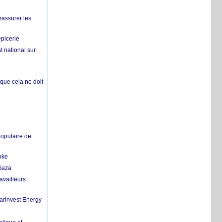
rassurer les
épicerie
 national sur
 que cela ne doit
populaire de
oke
 Gaza
availleurs
Marinvest Energy