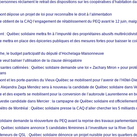
ersonnes réclament le retrait des dispositions sur les coopératives d’habitation da
t dépose un projet de loi pour reconnaître le droit à l’alimentation
e obtient de la CAQ l’engagement de rétablissement du PEQ avant le 12 juin, malgr
t : Québec solidaire mettra fin à l’impunité des propriétaires abusifs multirécidivis
e mettra en place des épiceries publiques et des mesures fortes pour baisser le co
e, le budget participatif du député d’Hochelaga-Maisonneuve
 veut baliser l’utilisation de la clause dérogatoire
santes caféinées : Québec solidaire demande une loi « Zachary Miron » pour proté
 ans
nt et les porte-paroles du Vieux-Québec se mobilisent pour l’avenir de l’Hôtel-Di
: Alejandra Zaga Mendez sera à nouveau la candidate de Québec solidaire dans V
e et des experts se mobilisent pour la conversion de l’autoroute Laurentienne en b
estie candidate dans Mercier : la campagne de Québec solidaire est officiellemen
tro de Montréal : Québec solidaire presse la CAQ d’aller chercher les 5 milliards 
lidaire demande la réouverture du PEQ avant la reprise des travaux parlementair
 Québec solidaire annonce 5 candidates féminines à l’investiture sur la Rive-Sud
teneurs de QSL : Québec solidaire dénonce un projet nuisible pour les quartiers de