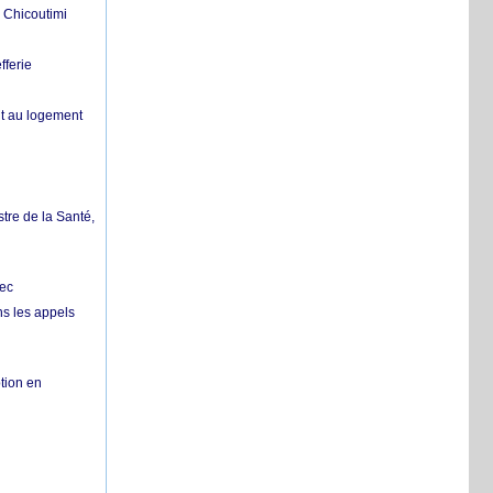
 Chicoutimi
fferie
it au logement
tre de la Santé,
bec
ns les appels
tion en