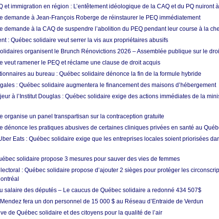
Q et immigration en région : L’entêtement idéologique de la CAQ et du PQ nuiront à
re demande à Jean-François Roberge de réinstaurer le PEQ immédiatement
e demande à la CAQ de suspendre l’abolition du PEQ pendant leur course à la che
t : Québec solidaire veut serrer la vis aux propriétaires abusifs
olidaires organisent le Brunch Rénovictions 2026 – Assemblée publique sur le dro
e veut ramener le PEQ et réclame une clause de droit acquis
tionnaires au bureau : Québec solidaire dénonce la fin de la formule hybride
gales : Québec solidaire augmentera le financement des maisons d’hébergement
ur à l’Institut Douglas : Québec solidaire exige des actions immédiates de la minis
 organise un panel transpartisan sur la contraception gratuite
e dénonce les pratiques abusives de certaines cliniques privées en santé au Qué
ber Eats : Québec solidaire exige que les entreprises locales soient priorisées da
uébec solidaire propose 3 mesures pour sauver des vies de femmes
ctoral : Québec solidaire propose d’ajouter 2 sièges pour protéger les circonscrip
ontréal
 salaire des députés – Le caucus de Québec solidaire a redonné 434 507$
 Mendez fera un don personnel de 15 000 $ au Réseau d’Entraide de Verdun
ve de Québec solidaire et des citoyens pour la qualité de l’air