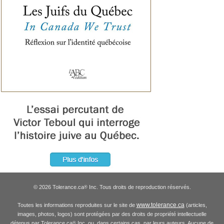
© 2026 Tolerance.ca
Inc. Tous droits de reproduction réservés.
®
www.tolerance.ca
Toutes les informations reproduites sur le site de
(articles,
images, photos, logos) sont protégées par des droits de propriété intellectuelle
détenus par Tolerance.ca
Inc. ou, dans certains cas, par leurs auteurs. Aucune de
®