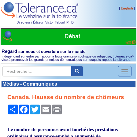
[
]
English
Directeur / Éditeur: Victor Teboul, Ph.D.
Regard
sur nous et ouverture sur le monde
Indépendant et neutre par rapport à toute orientation politique ou religieuse, Tolerance.ca
®
vise à promouvoir les grands principes démocratiques sur lesquels repose la tolérance.
Toggl
naviga
Médias - Communiqués
Canada. Hausse du nombre de chômeurs
Partager
Facebook
Twitter
Email
Print
Le nombre de personnes ayant touché des prestations
ordinaires d'assurance-emploi a augmenté de ...