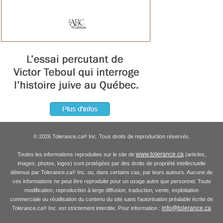
© 2026 Tolerance.ca
Inc. Tous droits de reproduction réservés.
®
www.tolerance.ca
Toutes les informations reproduites sur le site de
(articles,
images, photos, logos) sont protégées par des droits de propriété intellectuelle
détenus par Tolerance.ca
Inc. ou, dans certains cas, par leurs auteurs. Aucune de
®
ces informations ne peut être reproduite pour un usage autre que personnel. Toute
modification, reproduction à large diffusion, traduction, vente, exploitation
commerciale ou réutilisation du contenu du site sans l'autorisation préalable écrite de
info@tolerance.ca
Tolerance.ca
Inc. est strictement interdite. Pour information :
®