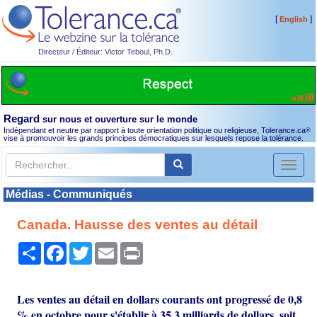
[
]
English
Directeur / Éditeur: Victor Teboul, Ph.D.
Regard
sur nous et ouverture sur le monde
Indépendant et neutre par rapport à toute orientation politique ou religieuse, Tolerance.ca
®
vise à promouvoir les grands principes démocratiques sur lesquels repose la tolérance.
Toggl
naviga
Médias - Communiqués
Canada. Hausse des ventes au détail
Partager
Facebook
Twitter
Email
Print
Les ventes au détail en dollars courants ont progressé de 0,8
% en octobre pour s'établir à 35,3 milliards de dollars, soit