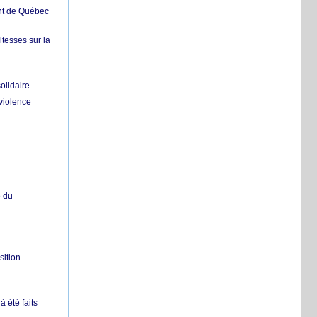
ent de Québec
itesses sur la
olidaire
 violence
e du
sition
 été faits