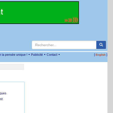
•
•
•
z la pensée unique !
Publicité
Contact
[
]
English
iques
nt