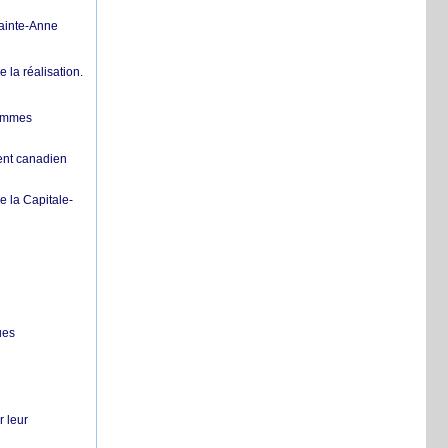
Sainte-Anne
la réalisation.
femmes
ent canadien
 la Capitale-
ues
r leur