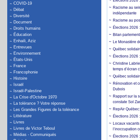
Élections 2026 
COVID-19
Racisme au sein
Débat
indépendante
Diversité
Racisme au post
Document
Élections 2026 
Droits humains
Éducation
Bilan parlementa
Enhaili, Aziz
Le Monastère de
Entrevues
Québec solidair
Environnement
Élections 2026 :
États-Unis
Christine Labrie
France
temps d’écran c
Francophonie
Québec solidaire
Histoire
Rénovation et c
Israël
Dubois
Israël-Palestine
Rapport sur la 
La Crise d'Octobre 1970
constate Sol Zan
La tolérance ? Votre réponse
RepAir Québec: S
Les Grandes Figures de la tolérance
Littérature
Élections 2026 
Livres
Locaux vacants
Livres de Victor Teboul
l’inoccupation 
Médias - Communiqués
Élections 2026 :