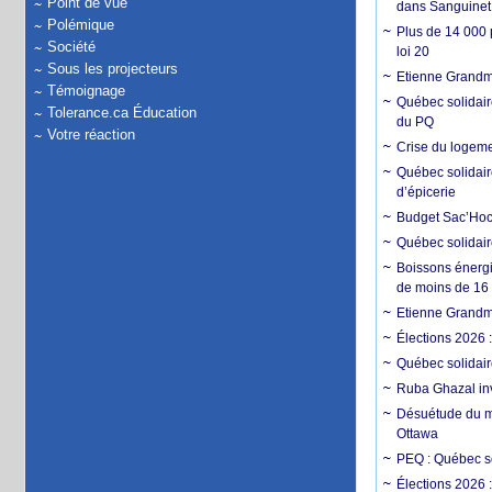
Point de vue
dans Sanguinet
Polémique
Plus de 14 000 p
Société
loi 20
Sous les projecteurs
Etienne Grandmon
Témoignage
Québec solidair
Tolerance.ca Éducation
du PQ
Votre réaction
Crise du logemen
Québec solidair
d’épicerie
Budget Sac’Hoch
Québec solidaire
Boissons énergi
de moins de 16
Etienne Grandmo
Élections 2026 
Québec solidair
Ruba Ghazal inv
Désuétude du mé
Ottawa
PEQ : Québec so
Élections 2026 :