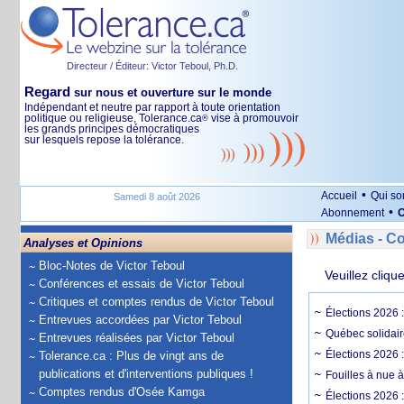
Directeur / Éditeur: Victor Teboul, Ph.D.
Regard
sur nous et ouverture sur le monde
Indépendant et neutre par rapport à toute orientation
politique ou religieuse, Tolerance.ca
vise à promouvoir
®
les grands principes démocratiques
sur lesquels repose la tolérance.
•
Accueil
Qui s
Samedi 8 août 2026
•
Abonnement
O
Médias - 
Analyses et Opinions
Bloc-Notes de Victor Teboul
Veuillez cliqu
Conférences et essais de Victor Teboul
Critiques et comptes rendus de Victor Teboul
Élections 2026 
Entrevues accordées par Victor Teboul
Québec solidair
Entrevues réalisées par Victor Teboul
Élections 2026 
Tolerance.ca : Plus de vingt ans de
publications et d'interventions publiques !
Fouilles à nue 
Comptes rendus d'Osée Kamga
Élections 2026 :