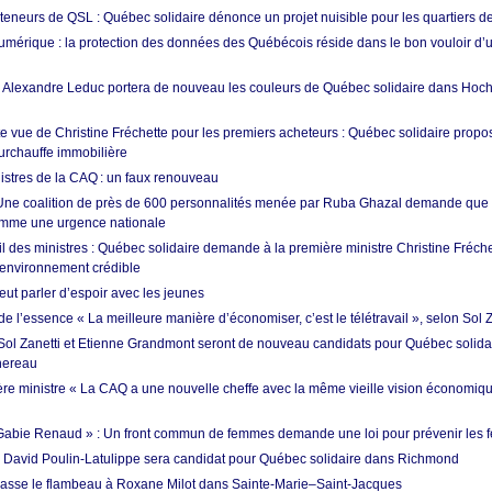
teneurs de QSL : Québec solidaire dénonce un projet nuisible pour les quartiers de
umérique : la protection des données des Québécois réside dans le bon vouloir d
: Alexandre Leduc portera de nouveau les couleurs de Québec solidaire dans Hoc
e vue de Christine Fréchette pour les premiers acheteurs : Québec solidaire propo
surchauffe immobilière
istres de la CAQ : un faux renouveau
 Une coalition de près de 600 personnalités menée par Ruba Ghazal demande que 
comme une urgence nationale
 des ministres : Québec solidaire demande à la première ministre Christine Fréc
l’environnement crédible
t parler d’espoir avec les jeunes
e l’essence « La meilleure manière d’économiser, c’est le télétravail », selon Sol Z
 Sol Zanetti et Etienne Grandmont seront de nouveau candidats pour Québec solida
hereau
re ministre « La CAQ a une nouvelle cheffe avec la même vieille vision économiq
oi Gabie Renaud » : Un front commun de femmes demande une loi pour prévenir les 
: David Poulin-Latulippe sera candidat pour Québec solidaire dans Richmond
sse le flambeau à Roxane Milot dans Sainte-Marie–Saint-Jacques