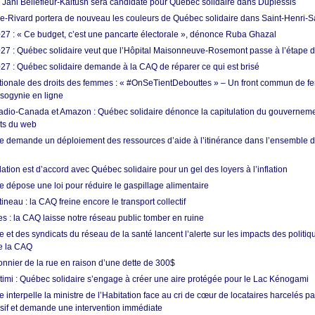
: Jani Bellefleur-Kaltush sera candidate pour Québec solidaire dans Duplessis
e-Rivard portera de nouveau les couleurs de Québec solidaire dans Saint-Henri-
7 : « Ce budget, c’est une pancarte électorale », dénonce Ruba Ghazal
7 : Québec solidaire veut que l’Hôpital Maisonneuve-Rosemont passe à l’étape de 
7 : Québec solidaire demande à la CAQ de réparer ce qui est brisé
tionale des droits des femmes : « #OnSeTientDebouttes » – Un front commun de 
sogynie en ligne
adio-Canada et Amazon : Québec solidaire dénonce la capitulation du gouvernem
ts du web
e demande un déploiement des ressources d’aide à l’itinérance dans l’ensemble de
tion est d’accord avec Québec solidaire pour un gel des loyers à l’inflation
e dépose une loi pour réduire le gaspillage alimentaire
eau : la CAQ freine encore le transport collectif
s : la CAQ laisse notre réseau public tomber en ruine
 et des syndicats du réseau de la santé lancent l’alerte sur les impacts des politiq
e la CAQ
sonnier de la rue en raison d’une dette de 300$
utimi : Québec solidaire s’engage à créer une aire protégée pour le Lac Kénogami
 interpelle la ministre de l’Habitation face au cri de cœur de locataires harcelés pa
usif et demande une intervention immédiate