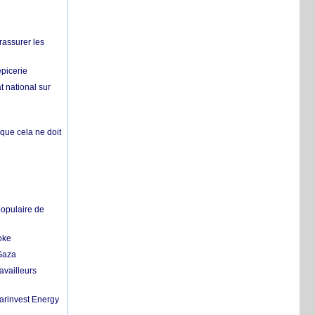
rassurer les
épicerie
 national sur
 que cela ne doit
populaire de
oke
 Gaza
availleurs
Marinvest Energy