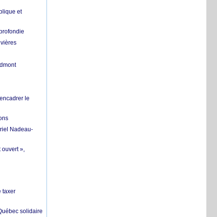
lique et
profondie
ivières
ndmont
 encadrer le
ions
riel Nadeau-
 ouvert »,
 taxer
 Québec solidaire