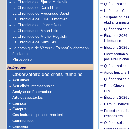
La Chronique de Bjarne Melkevik
Québec solidair
La Chronique de Daniel Baril
Itinérance : Chr
La Chronique de Frédérique David
Suspension des 
La Chronique de Julie Dumontier
étudiants injust
La Chronique de Léonce Naud
Québec solidaire
La Chronique de Masri Feki
Élections 2026 
La Chronique de Michel Rogalski
l’itinérance
La Chronique de Sami Bibi
Élections 2026 
La chronique de Véronick Talbot/Collaboration
étudiante
Électrification 
Philosophie
pas être un chè
Québec solidair
Rubriques
Après huit ans,
Observatoire des droits humains
Québec solidaire
Actualités
Actualités Internationales
Ruba Ghazal prés
l’Estrie
Analyse de l'information
Arts et spectacles
Élections 2026 
Campus
Haroun Bouazzi 
Campus
Protection du fr
Ces lectures qui nous habitent
temporaires
Communiqué
Québec solidair
Concours