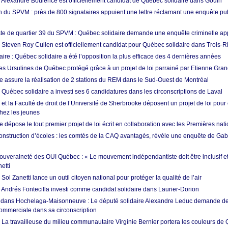
: Alexandre Boulerice est officiellement candidat de Québec solidaire dans Gouin
 du SPVM : près de 800 signataires appuient une lettre réclamant une enquête pub
e de quartier 39 du SPVM : Québec solidaire demande une enquête criminelle ap
: Steven Roy Cullen est officiellement candidat pour Québec solidaire dans Trois-R
ire : Québec solidaire a été l’opposition la plus efficace des 4 dernières années
s Ursulines de Québec protégé grâce à un projet de loi parrainé par Etienne Gra
e assure la réalisation de 2 stations du REM dans le Sud-Ouest de Montréal
 Québec solidaire a investi ses 6 candidatures dans les circonscriptions de Laval
 et la Faculté de droit de l’Université de Sherbrooke déposent un projet de loi pour
hez les jeunes
 dépose le tout premier projet de loi écrit en collaboration avec les Premières nat
onstruction d’écoles : les comtés de la CAQ avantagés, révèle une enquête de Gab
souveraineté des OUI Québec : « Le mouvement indépendantiste doit être inclusif et
etti
ol Zanetti lance un outil citoyen national pour protéger la qualité de l’air
: Andrés Fontecilla investi comme candidat solidaire dans Laurier-Dorion
 dans Hochelaga-Maisonneuve : Le député solidaire Alexandre Leduc demande de
commerciale dans sa circonscription
 La travailleuse du milieu communautaire Virginie Bernier portera les couleurs de