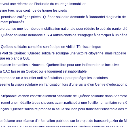
e veut une réforme de l’industrie du courtage immobilier
istine Fréchette continue de traîner les pieds
permis de collèges privés : Québec solidaire demande à Bonnardel d’agir afin de 
ement pénalisés.
 organise une journée de mobilisation nationale pour réduire le coût du panier d’
: Québec solidaire demande aux 4 autres chefs de s’engager à participer à un débat
: Québec solidaire complète son équipe en Abitibi-Témiscamingue
au Port de Québec : Québec solidaire souligne une victoire citoyenne, mais rappelle
que en blanc à QSL
e lance le manifeste Nouveau Québec libre pour une indépendance inclusive
 la CAQ laisse un Québec où le logement est inabordable
 propose un « bouclier anti-spéculation » pour protéger les locataires
ente la vision solidaire en francisation lors d’une visite d’un Centre d’éducation 
: Stéphanie Vachon est officiellement candidate de Québec solidaire dans Sherbro
remet une médaille à des citoyens ayant participé à une flottille humanitaire vers
ançais : Québec solidaire propose la seule solution pour franciser l’ensemble des tr
e réclame une séance d’information publique sur le projet de transport gazier de 