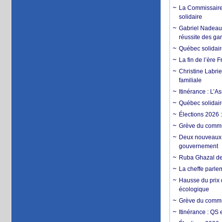
La Commissaire 
solidaire
Gabriel Nadeau-D
réussite des ga
Québec solidaire
La fin de l’ère
Christine Labrie
familiale
Itinérance : L
Québec solidair
Élections 2026 
Grève du commun
Deux nouveaux d
gouvernement
Ruba Ghazal de
La cheffe parle
Hausse du prix 
écologique
Grève du commun
Itinérance : QS