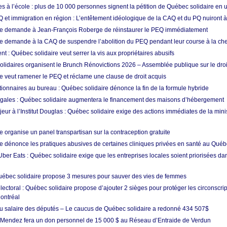
les à l’école : plus de 10 000 personnes signent la pétition de Québec solidaire en
Q et immigration en région : L’entêtement idéologique de la CAQ et du PQ nuiront à
re demande à Jean-François Roberge de réinstaurer le PEQ immédiatement
e demande à la CAQ de suspendre l’abolition du PEQ pendant leur course à la che
t : Québec solidaire veut serrer la vis aux propriétaires abusifs
olidaires organisent le Brunch Rénovictions 2026 – Assemblée publique sur le dro
e veut ramener le PEQ et réclame une clause de droit acquis
tionnaires au bureau : Québec solidaire dénonce la fin de la formule hybride
gales : Québec solidaire augmentera le financement des maisons d’hébergement
ur à l’Institut Douglas : Québec solidaire exige des actions immédiates de la minis
 organise un panel transpartisan sur la contraception gratuite
e dénonce les pratiques abusives de certaines cliniques privées en santé au Qué
ber Eats : Québec solidaire exige que les entreprises locales soient priorisées da
uébec solidaire propose 3 mesures pour sauver des vies de femmes
ctoral : Québec solidaire propose d’ajouter 2 sièges pour protéger les circonscrip
ontréal
 salaire des députés – Le caucus de Québec solidaire a redonné 434 507$
 Mendez fera un don personnel de 15 000 $ au Réseau d’Entraide de Verdun