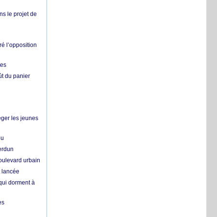
ns le projet de
é l’opposition
tes
ût du panier
ger les jeunes
eu
erdun
oulevard urbain
t lancée
qui dorment à
es