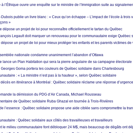
à l’Éthique ouvre une enquête sur le ministre de l’Immigration suite au signalem
ubois publie un livre blanc : « Ceux qu’on échappe – L’impact de l’école à trois v
rçons »
 dépose un projet de loi pour reconnaître officiellement le tartan du Québec
 François Legault doit marquer un renouveau pour le communautaire exige Québec s
 dépose un projet de loi pour mieux protéger les enfants et les parents victimes de
’Assemblée nationale condamne unanimement l’abandon d’Ottawa
e lance un Plan Habitation qui sera la pierre angulaire de sa campagne électorale
: Georges Goma portera les couleurs de Québec solidaire dans Charlesbourg
autaire : « La ministre n’est pas à la hauteur », selon Québec solidaire
écès en itinérance à Montréal : Québec solidaire réclame une réponse d’urgenc
mande la démission du PDG d’Air Canada, Michael Rousseau
mentaire de Québec solidaire Ruba Ghazal en tournée à Trois-Rivières
de l’essence : Québec solidaire propose une aide ciblée sans compromettre la tran
autaire : Québec solidaire aux côtés des travailleuses et travailleurs
 et le milieu communautaire font débloquer 24 M$, mais beaucoup de dégâts ont déjà