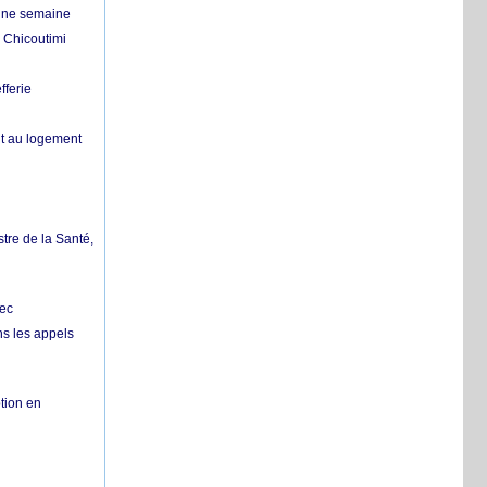
 une semaine
 Chicoutimi
fferie
it au logement
tre de la Santé,
bec
ns les appels
tion en