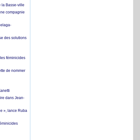
 la Basse-ville
’une compagnie
helaga-
se des solutions
les féminicides
hette de nommer
anetti
ire dans Jean-
ue », lance Ruba
féminicides