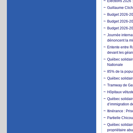
Élections 2026 
Guillaume Clich
Budget 2026-202
Budget 2026-202
Budget 2026-202
Journée interna
dénoncent la mi
Entente entre R
devant les géan
Québec solidair
Nationale
85% de la popula
Québec solidair
Tramway de Gatin
Hôpitaux vétuste
Québec solidaire
d’immigration d
Itinérance : Pri
Partielle Chico
Québec solidaire
propriétaire ab