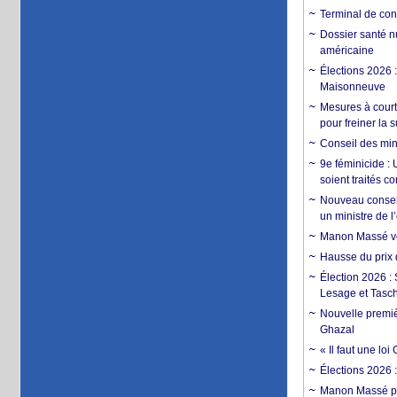
Terminal de con
Dossier santé n
américaine
Élections 2026 
Maisonneuve
Mesures à court
pour freiner la 
Conseil des min
9e féminicide :
soient traités 
Nouveau conseil
un ministre de 
Manon Massé veu
Hausse du prix d
Élection 2026 :
Lesage et Tasc
Nouvelle premiè
Ghazal
« Il faut une l
Élections 2026 
Manon Massé pa