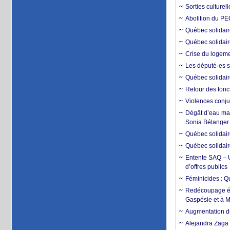
Sorties culturel
Abolition du PE
Québec solidai
Québec solidair
Crise du logemen
Les député·es s
Québec solidair
Retour des fonc
Violences conju
Dégât d’eau maje
Sonia Bélanger
Québec solidaire
Québec solidair
Entente SAQ – U
d’offres publics
Féminicides : Q
Redécoupage éle
Gaspésie et à M
Augmentation du
Alejandra Zaga