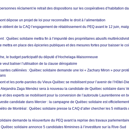
ersonnes réclament le retrait des dispositions sur les coopératives d’habitation da
t dépose un projet de loi pour reconnaître le droit à l’alimentation
e obtient de la CAQ l’engagement de rétablissement du PEQ avant le 12 juin, malgr
t : Québec solidaire mettra fin à l’impunité des propriétaires abusifs multirécidivis
e mettra en place des épiceries publiques et des mesures fortes pour baisser le co
e, le budget participatif du député d’Hochelaga-Maisonneuve
 veut baliser l’utilisation de la clause dérogatoire
santes caféinées : Québec solidaire demande une loi « Zachary Miron » pour proté
 ans
nt et les porte-paroles du Vieux-Québec se mobilisent pour l’avenir de l’Hôtel-Di
: Alejandra Zaga Mendez sera à nouveau la candidate de Québec solidaire dans V
e et des experts se mobilisent pour la conversion de l’autoroute Laurentienne en b
estie candidate dans Mercier : la campagne de Québec solidaire est officiellemen
tro de Montréal : Québec solidaire presse la CAQ d’aller chercher les 5 milliards 
lidaire demande la réouverture du PEQ avant la reprise des travaux parlementair
 Québec solidaire annonce 5 candidates féminines à l’investiture sur la Rive-Sud