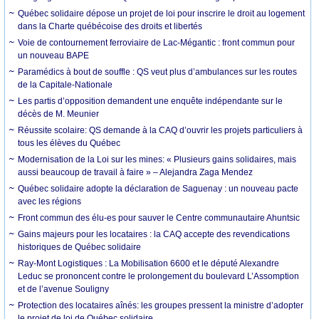
Québec solidaire dépose un projet de loi pour inscrire le droit au logement
dans la Charte québécoise des droits et libertés
Voie de contournement ferroviaire de Lac-Mégantic : front commun pour
un nouveau BAPE
Paramédics à bout de souffle : QS veut plus d’ambulances sur les routes
de la Capitale-Nationale
Les partis d’opposition demandent une enquête indépendante sur le
décès de M. Meunier
Réussite scolaire: QS demande à la CAQ d’ouvrir les projets particuliers à
tous les élèves du Québec
Modernisation de la Loi sur les mines: « Plusieurs gains solidaires, mais
aussi beaucoup de travail à faire » – Alejandra Zaga Mendez
Québec solidaire adopte la déclaration de Saguenay : un nouveau pacte
avec les régions
Front commun des élu-es pour sauver le Centre communautaire Ahuntsic
Gains majeurs pour les locataires : la CAQ accepte des revendications
historiques de Québec solidaire
Ray-Mont Logistiques : La Mobilisation 6600 et le député Alexandre
Leduc se prononcent contre le prolongement du boulevard L’Assomption
et de l’avenue Souligny
Protection des locataires aînés: les groupes pressent la ministre d’adopter
le projet de loi de Québec solidaire