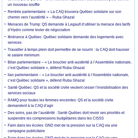
un nouveau souffle
Rentrée parlementaire: « La CAQ trouvera Québec solidaire sur son
chemin vers l’austérité » – Ruba Ghazal
Menaces de Trump: QS demande à Legault d’utiliser la menace des tarifs
d’Hydro comme levier de négociation
Itinérance à Québec: Québec solidaire demande des logements avec
services
Travailler à temps plein doit permettre de se nourrir : la CAQ doit hausser
le salaire minimum
Bilan parlementaire – « Le bouclier anti-austérité à l’Assemblée nationale,
c’est Québec solidaire », défend Ruba Ghazal
ilan parlementaire – « Le bouclier anti-austérité à l’Assemblée nationale,
c’est Québec solidaire », défend Ruba Ghazal
Santé Québec: QS et la société civile veulent cesser l’invisibilisation des
services sociaux
RAMQ pour toutes les femmes enceintes: QS et la société civile
demandent à la CAQ d’agir
Des soins, pas de l’austérité : Santé Québec doit revoir ses priorités et
suspendre les compressions budgétaires dans les CISSS
Faim dans les écoles: GND met de la pression sur la CAQ via une
campagne publicitaire
Faim dans les écoles: GND met de la pression sur la CAQ via une