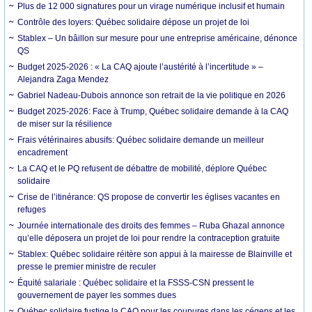
Plus de 12 000 signatures pour un virage numérique inclusif et humain
Contrôle des loyers: Québec solidaire dépose un projet de loi
Stablex – Un bâillon sur mesure pour une entreprise américaine, dénonce
QS
Budget 2025-2026 : « La CAQ ajoute l’austérité à l’incertitude » –
Alejandra Zaga Mendez
Gabriel Nadeau-Dubois annonce son retrait de la vie politique en 2026
Budget 2025-2026: Face à Trump, Québec solidaire demande à la CAQ
de miser sur la résilience
Frais vétérinaires abusifs: Québec solidaire demande un meilleur
encadrement
La CAQ et le PQ refusent de débattre de mobilité, déplore Québec
solidaire
Crise de l’itinérance: QS propose de convertir les églises vacantes en
refuges
Journée internationale des droits des femmes – Ruba Ghazal annonce
qu’elle déposera un projet de loi pour rendre la contraception gratuite
Stablex: Québec solidaire réitère son appui à la mairesse de Blainville et
presse le premier ministre de reculer
Équité salariale : Québec solidaire et la FSSS-CSN pressent le
gouvernement de payer les sommes dues
Québec solidaire fustige la CAQ pour les coupures dans les cégeps et les