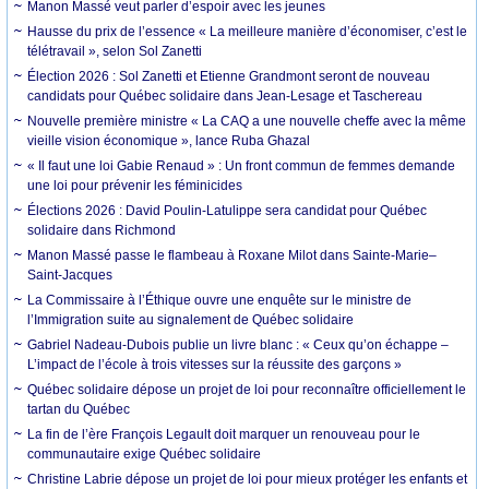
Manon Massé veut parler d’espoir avec les jeunes
Hausse du prix de l’essence « La meilleure manière d’économiser, c’est le
télétravail », selon Sol Zanetti
Élection 2026 : Sol Zanetti et Etienne Grandmont seront de nouveau
candidats pour Québec solidaire dans Jean-Lesage et Taschereau
Nouvelle première ministre « La CAQ a une nouvelle cheffe avec la même
vieille vision économique », lance Ruba Ghazal
« Il faut une loi Gabie Renaud » : Un front commun de femmes demande
une loi pour prévenir les féminicides
Élections 2026 : David Poulin-Latulippe sera candidat pour Québec
solidaire dans Richmond
Manon Massé passe le flambeau à Roxane Milot dans Sainte-Marie–
Saint-Jacques
La Commissaire à l’Éthique ouvre une enquête sur le ministre de
l’Immigration suite au signalement de Québec solidaire
Gabriel Nadeau-Dubois publie un livre blanc : « Ceux qu’on échappe –
L’impact de l’école à trois vitesses sur la réussite des garçons »
Québec solidaire dépose un projet de loi pour reconnaître officiellement le
tartan du Québec
La fin de l’ère François Legault doit marquer un renouveau pour le
communautaire exige Québec solidaire
Christine Labrie dépose un projet de loi pour mieux protéger les enfants et