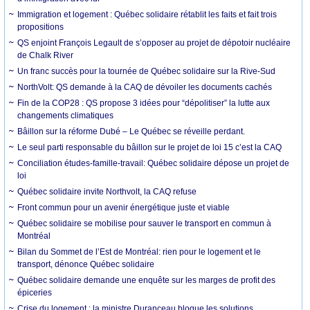
Immigration et logement : Québec solidaire rétablit les faits et fait trois
propositions
QS enjoint François Legault de s’opposer au projet de dépotoir nucléaire
de Chalk River
Un franc succès pour la tournée de Québec solidaire sur la Rive-Sud
NorthVolt: QS demande à la CAQ de dévoiler les documents cachés
Fin de la COP28 : QS propose 3 idées pour “dépolitiser” la lutte aux
changements climatiques
Bâillon sur la réforme Dubé – Le Québec se réveille perdant.
Le seul parti responsable du bâillon sur le projet de loi 15 c’est la CAQ
Conciliation études-famille-travail: Québec solidaire dépose un projet de
loi
Québec solidaire invite Northvolt, la CAQ refuse
Front commun pour un avenir énergétique juste et viable
Québec solidaire se mobilise pour sauver le transport en commun à
Montréal
Bilan du Sommet de l’Est de Montréal: rien pour le logement et le
transport, dénonce Québec solidaire
Québec solidaire demande une enquête sur les marges de profit des
épiceries
Crise du logement : la ministre Duranceau bloque les solutions