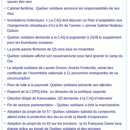
sauver des vies
Cabinet fantôme : Québec solidaire annonce les responsabilités de ses
élus
Inondations historiques: « La CAQ doit déposer un Plan d’adaptation aux
changements climatiques d’ici la fin de l’année », presse Gabriel Nadeau-
Dubois
Québec solidaire demande à la CAQ d’augmenter à 242$ le supplément
pour les fournitures scolaires
La porte-parole féminine de QS sera élue en novembre
Québec solidaire affiche son souverainisme pour faire grandir le camp du
Oui
Le député solidaire de Laurier-Dorion, Andrés Fontecilla, remet des
certificats de l’Assemblée nationale à 11 personnes immigrantes de sa
circonscription
Plan de lutte à la pauvreté: Québec solidaire présente ses attentes
Rapport de la CDPQ Infra : un désaveu de la politique caquiste
Dépotoir illégal de Kanesatake: QS demande à la CAQ d’intervenir
Fin de session parlementaire – Québec solidaire a livré la marchandise
Adoption du projet de loi 57: Québec solidaire satisfait du compromis
atteint entre la protection des élu-es et de la liberté d’expression
Adoption du projet de loi 65 sur les évictions : la loi Françoise David sera
élargie grâce au travail de Québec solidaire et des groupes