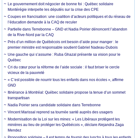
Le gouvernement doit négocier de bonne foi : Québec solidaire
Montérégie interpelle les députés sur la crise des CPE
Coupes en francisation: une coalition d’acteurs politiques et du réseau de
l’éducation demande à la CAQ de reculer
Partielle dans Terrebonne – GND et Nadia Poirier dénoncent l’abandon
de la Rive-Nord par la CAQ
Près d’un million de Québécois ont besoin d’aide pour manger : le
premier ministre est responsable soutient Gabriel Nadeau-Dubois
Une gauche qui s’assume : Ruba Ghazal présente sa vision pour le
Québec
Cri du cœur pour la réforme de l’aide sociale : il faut briser le cercle
vicieux de la pauvreté
« C’est possible de nourrir tous les enfants dans nos écoles », affirme
GND
Itinérance à Montréal: Québec solidaire propose la tenue d’un sommet
transpartisan
Nadia Poirier sera candidate solidaire dans Terrebonne
Vincent Marissal reprend sa tournée santé auprès des usagers
Modernisation de la Loi sur les mines: « Les Libéraux protègent les
minières au lieu de protéger les Québécois », déclare Alejandra Zaga
Mendez
Proposition solidaire – Il est temps de fournir des lunchs à tous les enfants