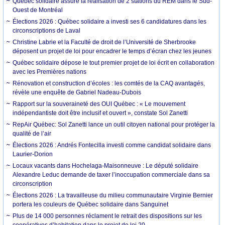
Québec solidaire assure la réalisation de 2 stations du REM dans le Sud-
Ouest de Montréal
Élections 2026 : Québec solidaire a investi ses 6 candidatures dans les
circonscriptions de Laval
Christine Labrie et la Faculté de droit de l’Université de Sherbrooke
déposent un projet de loi pour encadrer le temps d’écran chez les jeunes
Québec solidaire dépose le tout premier projet de loi écrit en collaboration
avec les Premières nations
Rénovation et construction d’écoles : les comtés de la CAQ avantagés,
révèle une enquête de Gabriel Nadeau-Dubois
Rapport sur la souveraineté des OUI Québec : « Le mouvement
indépendantiste doit être inclusif et ouvert », constate Sol Zanetti
RepAir Québec: Sol Zanetti lance un outil citoyen national pour protéger la
qualité de l’air
Élections 2026 : Andrés Fontecilla investi comme candidat solidaire dans
Laurier-Dorion
Locaux vacants dans Hochelaga-Maisonneuve : Le député solidaire
Alexandre Leduc demande de taxer l’inoccupation commerciale dans sa
circonscription
Élections 2026 : La travailleuse du milieu communautaire Virginie Bernier
portera les couleurs de Québec solidaire dans Sanguinet
Plus de 14 000 personnes réclament le retrait des dispositions sur les
coopératives d’habitation dans le projet de loi 20