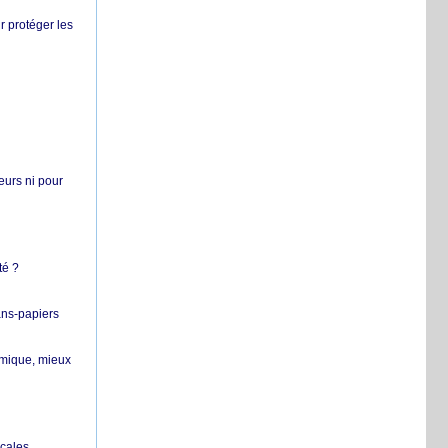
r protéger les
teurs ni pour
té ?
ans-papiers
ermique, mieux
ocales