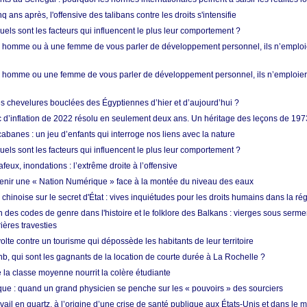
q ans après, l'offensive des talibans contre les droits s'intensifie
quels sont les facteurs qui influencent le plus leur comportement ?
homme ou à une femme de vous parler de développement personnel, ils n’emploie
homme ou une femme de vous parler de développement personnel, ils n’emploiero
es chevelures bouclées des Égyptiennes d’hier et d’aujourd’hui ?
ic d’inflation de 2022 résolu en seulement deux ans. Un héritage des leçons de 197
abanes : un jeu d’enfants qui interroge nos liens avec la nature
quels sont les facteurs qui influencent le plus leur comportement ?
eux, inondations : l’extrême droite à l’offensive
enir une « Nation Numérique » face à la montée du niveau des eaux
hinoise sur le secret d'État : vives inquiétudes pour les droits humains dans la r
 des codes de genre dans l'histoire et le folklore des Balkans : vierges sous serment
ières travesties
lte contre un tourisme qui dépossède les habitants de leur territoire
nb, qui sont les gagnants de la location de courte durée à La Rochelle ?
de la classe moyenne nourrit la colère étudiante
ique : quand un grand physicien se penche sur les « pouvoirs » des sourciers
vail en quartz, à l’origine d’une crise de santé publique aux États-Unis et dans le