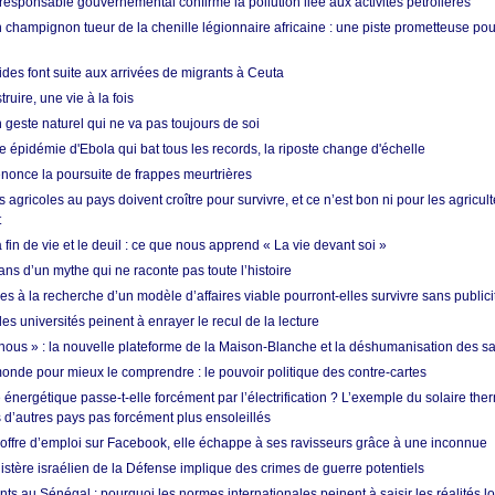
esponsable gouvernemental confirme la pollution liée aux activités pétrolières
 champignon tueur de la chenille légionnaire africaine : une piste prometteuse pou
des font suite aux arrivées de migrants à Ceuta
ruire, une vie à la fois
n geste naturel qui ne va pas toujours de soi
 épidémie d'Ebola qui bat tous les records, la riposte change d'échelle
nonce la poursuite de frappes meurtrières
s agricoles au pays doivent croître pour survivre, et ce n’est bon ni pour les agricul
t
in de vie et le deuil : ce que nous apprend « La vie devant soi »
ans d’un mythe qui ne raconte pas toute l’histoire
es à la recherche d’un modèle d’affaires viable pourront-elles survivre sans publici
les universités peinent à enrayer le recul de la lecture
i nous » : la nouvelle plateforme de la Maison-Blanche et la déshumanisation des s
onde pour mieux le comprendre : le pouvoir politique des contre-cartes
énergétique passe-t-elle forcément par l’électrification ? L’exemple du solaire th
d’autres pays pas forcément plus ensoleillés
offre d’emploi sur Facebook, elle échappe à ses ravisseurs grâce à une inconnue
istère israélien de la Défense implique des crimes de guerre potentiels
nts au Sénégal : pourquoi les normes internationales peinent à saisir les réalités l