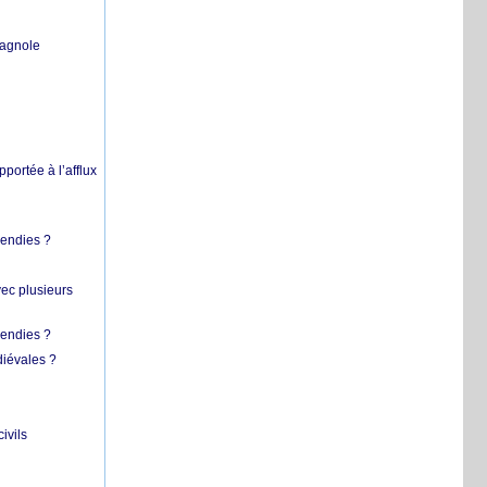
pagnole
pportée à l’afflux
cendies ?
vec plusieurs
cendies ?
diévales ?
ivils