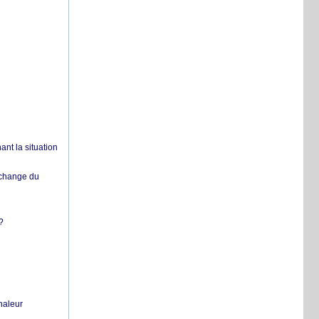
nt la situation
échange du
?
chaleur