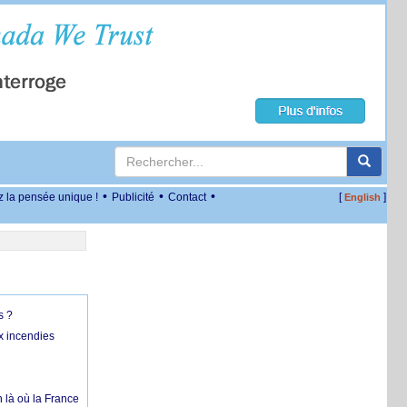
•
•
•
z la pensée unique !
Publicité
Contact
[
]
English
s ?
x incendies
 là où la France