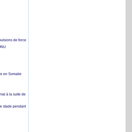
pulsions de force
'ONU
re en Somalie
mal à la suite de
 de stade pendant