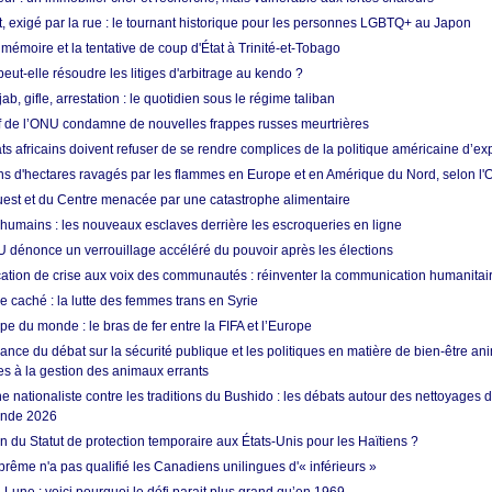
t, exigé par la rue : le tournant historique pour les personnes LGBTQ+ au Japon
 mémoire et la tentative de coup d'État à Trinité-et-Tobago
eut-elle résoudre les litiges d'arbitrage au kendo ?
ab, gifle, arrestation : le quotidien sous le régime taliban
ef de l’ONU condamne de nouvelles frappes russes meurtrières
ts africains doivent refuser de se rendre complices de la politique américaine d’ex
ons d'hectares ravagés par les flammes en Europe et en Amérique du Nord, selon l
Ouest et du Centre menacée par une catastrophe alimentaire
 humains : les nouveaux esclaves derrière les escroqueries en ligne
 dénonce un verrouillage accéléré du pouvoir après les élections
tion de crise aux voix des communautés : réinventer la communication humanitai
re caché : la lutte des femmes trans en Syrie
e du monde : le bras de fer entre la FIFA et l’Europe
ance du débat sur la sécurité publique et les politiques en matière de bien-être ani
es à la gestion des animaux errants
 nationaliste contre les traditions du Bushido : les débats autour des nettoyages
onde 2026
fin du Statut de protection temporaire aux États-Unis pour les Haïtiens ?
rême n'a pas qualifié les Canadiens unilingues d'« inférieurs »