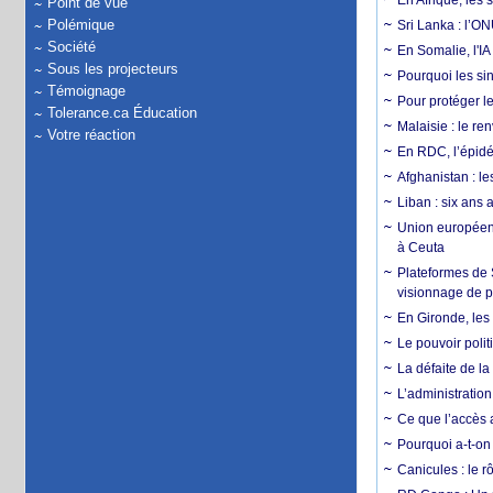
En Afrique, les 
Point de vue
Polémique
Sri Lanka : l’ON
Société
En Somalie, l'IA 
Sous les projecteurs
Pourquoi les si
Témoignage
Pour protéger le
Tolerance.ca Éducation
Malaisie : le r
Votre réaction
En RDC, l’épidé
Afghanistan : le
Liban : six ans 
Union européenn
à Ceuta
Plateformes de
visionnage de p
En Gironde, les 
Le pouvoir poli
La défaite de la
L’administration
Ce que l’accès a
Pourquoi a-t-on
Canicules : le r