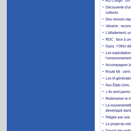
RD Congo : Un r
Découverte d'un
cultures
Des renvois rapi
Ukraine : reconst
L'allaitement, u
RDC : face à une
Gaza : l’ONU dé
Les exploitation
l’environnemen
Accompagner la f
Route 66 : cent 
Les IA générativ
Aux États-Unis, 
« Ils sont parm
Redessiner le m
La souveraineté 
développé dans 
Piégée par une 
Le projet du min
Travail des enfa