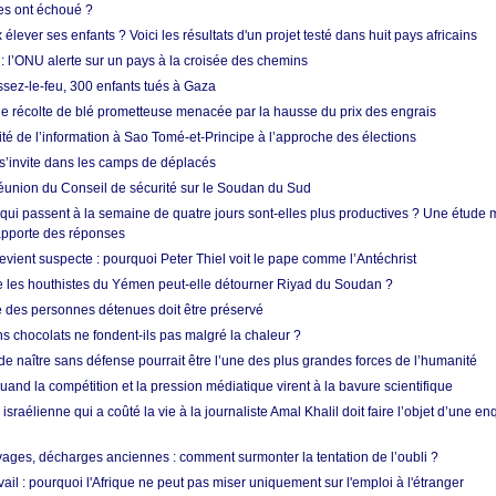
res ont échoué ?
ever ses enfants ? Voici les résultats d'un projet testé dans huit pays africains
 l’ONU alerte sur un pays à la croisée des chemins
ssez-le-feu, 300 enfants tués à Gaza
ne récolte de blé prometteuse menacée par la hausse du prix des engrais
rité de l’information à Sao Tomé-et-Principe à l’approche des élections
’invite dans les camps de déplacés
union du Conseil de sécurité sur le Soudan du Sud
 qui passent à la semaine de quatre jours sont-elles plus productives ? Une étude
apporte des réponses
vient suspecte : pourquoi Peter Thiel voit le pape comme l’Antéchrist
e les houthistes du Yémen peut-elle détourner Riyad du Soudan ?
e des personnes détenues doit être préservé
s chocolats ne fondent-ils pas malgré la chaleur ?
 de naître sans défense pourrait être l’une des plus grandes forces de l’humanité
quand la compétition et la pression médiatique virent à la bavure scientifique
 israélienne qui a coûté la vie à la journaliste Amal Khalil doit faire l’objet d’une e
ges, décharges anciennes : comment surmonter la tentation de l’oubli ?
vail : pourquoi l'Afrique ne peut pas miser uniquement sur l'emploi à l'étranger