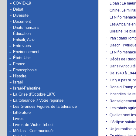
COVID-19
Liban : Le meurt
Débat
Chine. Le milita
Diversité
El Niño menace 
Document
Les Africains en
Droits humains
Ukraine : le bila
Éducation
Iran : dans l'om
Enhaili, Aziz
Daech : l'Afriq
Entrevues
Environnement
El Niño menace d
États-Unis
Décès de Rudolp
France
Dans l’Antiquité
Francophonie
De 1940 à 1944,
Histoire
Il n’y a pas si 
Israël
Donald Trump ou
Israël-Palestine
La Crise d'Octobre 1970
Incendies : le r
La tolérance ? Votre réponse
Renseignement :
Les Grandes Figures de la tolérance
Les robots agri
Littérature
Quelles sont les 
Livres
L’éclipse solai
Livres de Victor Teboul
Un journaliste 
Médias - Communiqués