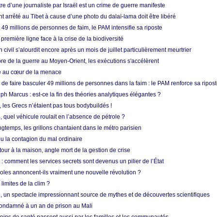
re d’une journaliste par Israël est un crime de guerre manifeste
nt arrêté au Tibet à cause d’une photo du dalaï-lama doit être libéré
49 millions de personnes de faim, le PAM intensifie sa riposte
 première ligne face à la crise de la biodiversité
n civil s’alourdit encore après un mois de juillet particulièrement meurtrier
bre de la guerre au Moyen-Orient, les exécutions s'accélèrent
ue au cœur de la menace
e faire basculer 49 millions de personnes dans la faim : le PAM renforce sa ripos
h Marcus : est-ce la fin des théories analytiques élégantes ?
, les Grecs n’étaient pas tous bodybuildés !
 quel véhicule roulait en l’absence de pétrole ?
longtemps, les grillons chantaient dans le métro parisien
 la contagion du mal ordinaire
etour à la maison, angle mort de la gestion de crise
 comment les services secrets sont devenus un pilier de l’État
coles annoncent-ils vraiment une nouvelle révolution ?
limites de la clim ?
re, un spectacle impressionnant source de mythes et de découvertes scientifiques
condamné à un an de prison au Mali