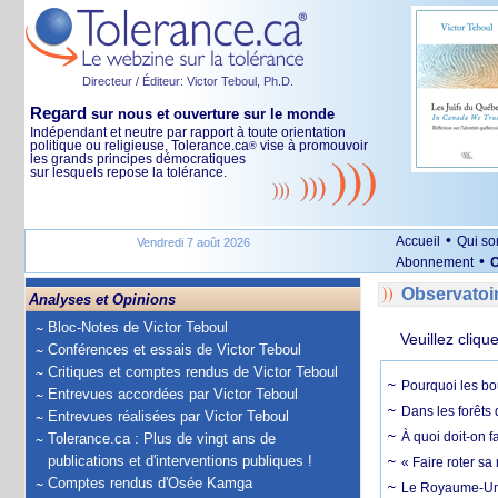
Directeur / Éditeur: Victor Teboul, Ph.D.
Regard
sur nous et ouverture sur le monde
Indépendant et neutre par rapport à toute orientation
politique ou religieuse, Tolerance.ca
vise à promouvoir
®
les grands principes démocratiques
sur lesquels repose la tolérance.
•
Accueil
Qui s
Vendredi 7 août 2026
•
Abonnement
O
Observatoi
Analyses et Opinions
Bloc-Notes de Victor Teboul
Veuillez cliqu
Conférences et essais de Victor Teboul
Critiques et comptes rendus de Victor Teboul
Pourquoi les bo
Entrevues accordées par Victor Teboul
Dans les forêts 
Entrevues réalisées par Victor Teboul
À quoi doit-on f
Tolerance.ca : Plus de vingt ans de
publications et d'interventions publiques !
« Faire roter sa
Comptes rendus d'Osée Kamga
Le Royaume-Uni, 