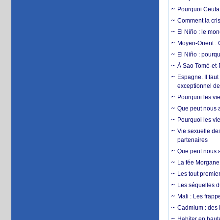
Pourquoi Ceuta 
Comment la crise
El Niño : le mon
Moyen-Orient : 
El Niño : pourqu
À Sao Tomé-et-P
Espagne. Il faut
exceptionnel d
Pourquoi les vie
Que peut nous ap
Pourquoi les vie
Vie sexuelle des
partenaires
Que peut nous ap
La fée Morgane 
Les tout premier
Les séquelles d
Mali : Les frapp
Cadmium : des l
Habiter en haute