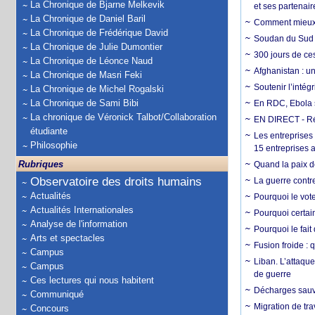
La Chronique de Bjarne Melkevik
et ses partenai
La Chronique de Daniel Baril
Comment mieux él
La Chronique de Frédérique David
Soudan du Sud :
La Chronique de Julie Dumontier
300 jours de ce
La Chronique de Léonce Naud
Afghanistan : u
La Chronique de Masri Feki
Soutenir l’intég
La Chronique de Michel Rogalski
La Chronique de Sami Bibi
En RDC, Ebola s
La chronique de Véronick Talbot/Collaboration
EN DIRECT - Ré
étudiante
Les entreprises
Philosophie
15 entreprises 
Rubriques
Quand la paix de
Observatoire des droits humains
La guerre contr
Actualités
Pourquoi le vot
Actualités Internationales
Pourquoi certain
Analyse de l'information
Pourquoi le fait
Arts et spectacles
Fusion froide : 
Campus
Liban. L’attaque
Campus
de guerre
Ces lectures qui nous habitent
Décharges sauva
Communiqué
Migration de tra
Concours