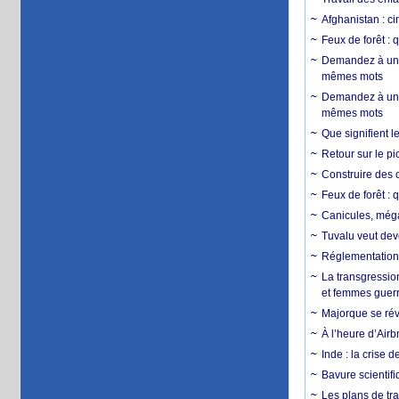
Afghanistan : cin
Feux de forêt : 
Demandez à un 
mêmes mots
Demandez à un 
mêmes mots
Que signifient l
Retour sur le p
Construire des c
Feux de forêt : 
Canicules, mégaf
Tuvalu veut dev
Réglementation c
La transgression
et femmes guerr
Majorque se révo
À l’heure d’Airb
Inde : la crise 
Bavure scientif
Les plans de tra