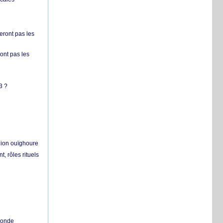
ront pas les
nt pas les
3 ?
égion ouïghoure
, rôles rituels
 monde