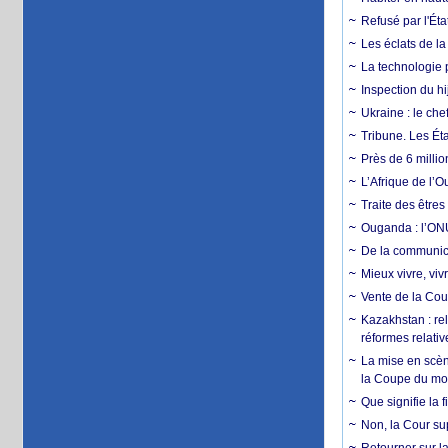
Refusé par l'Éta
Les éclats de la
La technologie p
Inspection du hij
Ukraine : le ch
Tribune. Les Éta
Près de 6 milli
L’Afrique de l’
Traite des êtres
Ouganda : l’ONU
De la communica
Mieux vivre, viv
Vente de la Coup
Kazakhstan : rel
réformes relativ
La mise en scène
la Coupe du m
Que signifie la 
Non, la Cour sup