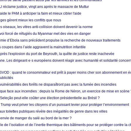
soins de santé passent aussi par les familles et les communautés
U réclame justice, vingt ans après le massacre de Muttur
aide le PAM à anticiper la faim et mieux cibler l'aide
nges gèrent mieux les conflits que nous
s oiseaux, les vitres anti-collision doivent devenir la norme
envoi forcé de réfugiés du Myanmar met des vies en danger
mie d’Ebola sans précédent propulse la recherche de nouveaux traitements
s coupes dans l’aide aggravent la malnutrition infantile
après l'explosion du port de Beyrouth, la quête de justice reste inachevée
e. Les dirigeant·e·s européens doivent réagir avec humanité et solidarité concerna
 SVOD : quand le consommateur est prêt à payer moins cher son abonnement en 
ublicités
vulnérabilités des forêts ne disparaîtront pas avec la fumée des incendies
tique face aux incendies : depuis la Rome de Néron, un exercice de mise en scène 
 Seleção peut-elle coûter une élection présidentielle au Brésil ?
 Trump veut priver les citoyens d’un puissant levier pour protéger l’environnement
ux toilettes publiques révèle des inégalités de genre dans les villes
 envie de manger du salé au bord de la mer ?
ôle de l’isolation et de l’inertie thermique des bâtiments pour se protéger contre la 