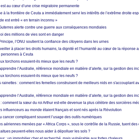
est au cœur d’une crise migratoire permanente
 à la frontière de Ceuta a immédiatement servi les intérêts de l’extrême droite es
de est entré « en terrain inconnu »
Guterres alerte contre une guerre aux conséquences mondiales
oi des millions de vies sont en danger
rincipe, l’ONU soutient la confiance des citoyens dans les urnes
 veiller à placer les droits humains, la dignité et l’humanité au cœur de la réponse a
e personnes à Ceuta
ux torchons essuient-ils mieux que les neufs ?
prendre l’Australie, référence mondiale en matière d’alerte, sur la gestion des in
ux torchons essuient-ils mieux que les neufs ?
 rainettes : comment les femelles construisent de meilleurs nids en s'accouplant a
prendre l’Australie, référence mondiale en matière d’alerte, sur la gestion des in
: comment la sœur du roi Arthur est-elle devenue la plus célèbre des sorcières mé
s influenceurs au monde étaient français et sont nés après la Révolution
u cancer compliquent souvent l’usage des outils numériques
es aériennes menées par « Africa Corps », sous le contrôle de la Russie, tuent des c
aitues peuvent-elles nous aider à dépolluer les sols ?
ur : un immobilier cher et recherché, mais vulnérable aux fortes chaleurs