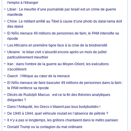
l'emploi à l'étranger
Liban : Le meurtre d’une journaliste par Israël est un crime de guerre
manifeste
Chine. Le militant arrêté au Tibet à cause d’une photo du dalaï-lama doit
être libéré
El Niño menace 49 millions de personnes de faim, le PAM intensifie sa
riposte
Les Africains en première ligne face à la crise de la biodiversité
Ukraine : le bilan civil s’alourdit encore après un mois de juillet
particulièrement meurtrier
Iran : dans l'ombre de la guerre au Moyen-Orient, les exécutions
s'accélèrent
Daech : l'Afrique au cœur de la menace
El Niño menace de faire basculer 49 millions de personnes dans la faim :
le PAM renforce sa riposte
Décès de Rudolph Marcus : est-ce la fin des théories analytiques
élégantes ?
Dans l’Antiquité, les Grecs n’étaient pas tous bodybuildés !
De 1940 à 1944, quel véhicule roulait en l’absence de pétrole ?
Il n’y a pas si longtemps, les grillons chantaient dans le métro parisien
Donald Trump ou la contagion du mal ordinaire