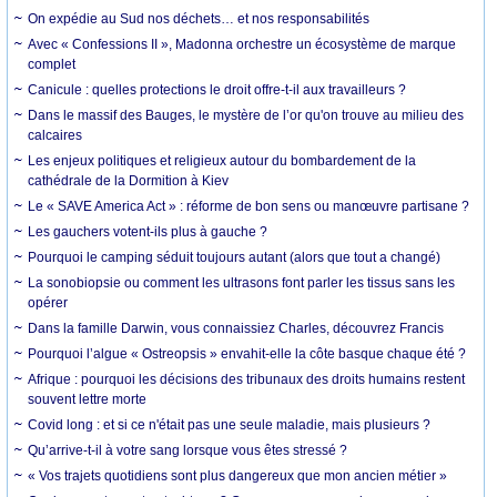
On expédie au Sud nos déchets… et nos responsabilités
Avec « Confessions II », Madonna orchestre un écosystème de marque
complet
Canicule : quelles protections le droit offre-t-il aux travailleurs ?
Dans le massif des Bauges, le mystère de l’or qu'on trouve au milieu des
calcaires
Les enjeux politiques et religieux autour du bombardement de la
cathédrale de la Dormition à Kiev
Le « SAVE America Act » : réforme de bon sens ou manœuvre partisane ?
Les gauchers votent-ils plus à gauche ?
Pourquoi le camping séduit toujours autant (alors que tout a changé)
La sonobiopsie ou comment les ultrasons font parler les tissus sans les
opérer
Dans la famille Darwin, vous connaissiez Charles, découvrez Francis
Pourquoi l’algue « Ostreopsis » envahit-elle la côte basque chaque été ?
Afrique : pourquoi les décisions des tribunaux des droits humains restent
souvent lettre morte
Covid long : et si ce n'était pas une seule maladie, mais plusieurs ?
Qu’arrive-t-il à votre sang lorsque vous êtes stressé ?
« Vos trajets quotidiens sont plus dangereux que mon ancien métier »