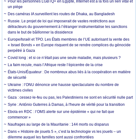
Pour les personnes LGBTQ+ en Égypte, Internet est à la fois un lien vital et
un piège
Des caméras IA surveillent les routes de Dhaka, au Bangladesh
Russie. Le projet de loi qui imposerait de vastes restrictions aux
détracteurs du gouvernement à l’étranger instrumentalise les sanctions
dans le but de bâillonner la dissidence
Europe/Israël et TPO. Les États membres de l’UE autorisant la vente des
« Israel Bonds » en Europe risquent de se rendre complices du génocide
perpétré à Gaza
Covid long : et si ce n’était pas une seule maladie, mais plusieurs ?
La faim recule, mais l’Afrique reste l’épicentre de la crise
États-Unis/Équateur : De nombreux abus liés à la coopération en matière
de sécurité
Ukraine : l’ONU dénonce une hausse spectaculaire du nombre de
victimes civiles
Gaza : cessez-le-feu ou pas, les Palestiniens ne sont en sécurité nulle part
Syrie : António Guterres à Damas, à l'heure de vérité pour la transition
Ebola en RDC : l’OMS alerte sur une épidémie « qui ne fait que
commencer »
Naufrages au large de la Mauritanie : 144 morts ou disparus
Dans « Histoire de jouets 5 », c’est la technologie vs les jouets – un
dilemme auquel les familles sont aussi confrontées