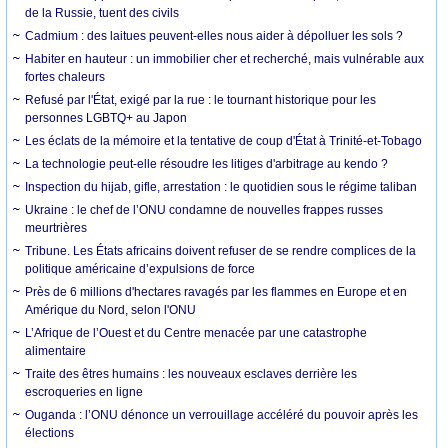
de la Russie, tuent des civils
Cadmium : des laitues peuvent-elles nous aider à dépolluer les sols ?
Habiter en hauteur : un immobilier cher et recherché, mais vulnérable aux
fortes chaleurs
Refusé par l'État, exigé par la rue : le tournant historique pour les
personnes LGBTQ+ au Japon
Les éclats de la mémoire et la tentative de coup d'État à Trinité-et-Tobago
La technologie peut-elle résoudre les litiges d'arbitrage au kendo ?
Inspection du hijab, gifle, arrestation : le quotidien sous le régime taliban
Ukraine : le chef de l’ONU condamne de nouvelles frappes russes
meurtrières
Tribune. Les États africains doivent refuser de se rendre complices de la
politique américaine d’expulsions de force
Près de 6 millions d'hectares ravagés par les flammes en Europe et en
Amérique du Nord, selon l'ONU
L’Afrique de l’Ouest et du Centre menacée par une catastrophe
alimentaire
Traite des êtres humains : les nouveaux esclaves derrière les
escroqueries en ligne
Ouganda : l’ONU dénonce un verrouillage accéléré du pouvoir après les
élections