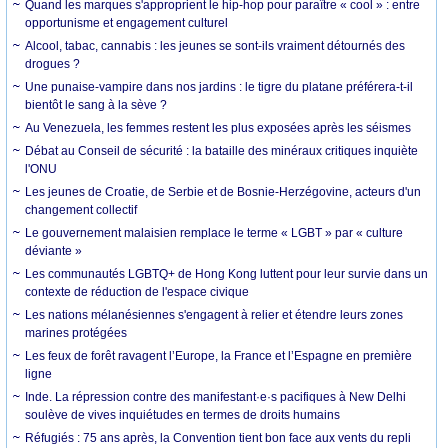
Quand les marques s'approprient le hip-hop pour paraître « cool » : entre
opportunisme et engagement culturel
Alcool, tabac, cannabis : les jeunes se sont-ils vraiment détournés des
drogues ?
Une punaise-vampire dans nos jardins : le tigre du platane préférera-t-il
bientôt le sang à la sève ?
Au Venezuela, les femmes restent les plus exposées après les séismes
Débat au Conseil de sécurité : la bataille des minéraux critiques inquiète
l'ONU
Les jeunes de Croatie, de Serbie et de Bosnie-Herzégovine, acteurs d'un
changement collectif
Le gouvernement malaisien remplace le terme « LGBT » par « culture
déviante »
Les communautés LGBTQ+ de Hong Kong luttent pour leur survie dans un
contexte de réduction de l'espace civique
Les nations mélanésiennes s'engagent à relier et étendre leurs zones
marines protégées
Les feux de forêt ravagent l’Europe, la France et l’Espagne en première
ligne
Inde. La répression contre des manifestant·e·s pacifiques à New Delhi
soulève de vives inquiétudes en termes de droits humains
Réfugiés : 75 ans après, la Convention tient bon face aux vents du repli