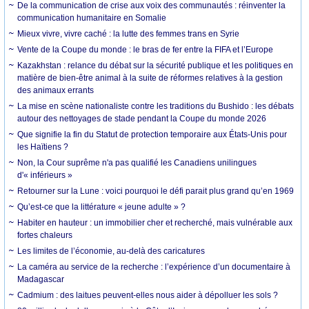
De la communication de crise aux voix des communautés : réinventer la
communication humanitaire en Somalie
Mieux vivre, vivre caché : la lutte des femmes trans en Syrie
Vente de la Coupe du monde : le bras de fer entre la FIFA et l’Europe
Kazakhstan : relance du débat sur la sécurité publique et les politiques en
matière de bien-être animal à la suite de réformes relatives à la gestion
des animaux errants
La mise en scène nationaliste contre les traditions du Bushido : les débats
autour des nettoyages de stade pendant la Coupe du monde 2026
Que signifie la fin du Statut de protection temporaire aux États-Unis pour
les Haïtiens ?
Non, la Cour suprême n'a pas qualifié les Canadiens unilingues
d'« inférieurs »
Retourner sur la Lune : voici pourquoi le défi parait plus grand qu’en 1969
Qu’est-ce que la littérature « jeune adulte » ?
Habiter en hauteur : un immobilier cher et recherché, mais vulnérable aux
fortes chaleurs
Les limites de l’économie, au-delà des caricatures
La caméra au service de la recherche : l’expérience d’un documentaire à
Madagascar
Cadmium : des laitues peuvent-elles nous aider à dépolluer les sols ?