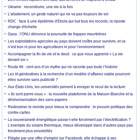
Ukraine : reconstruire, une vie à la fois
L'allaitement, un geste naturel qui ne va pas toujours de soi
RDC : face à une épidémie d'Ebola qui bat tous les records, la riposte
change d'échelle
Gaza : l’ONU dénonce la poursuite de frappes meurtrières
Les exploitations agricoles au pays doivent croître pour survivre, et ce
n’est bon ni pour les agriculteurs ni pour l’environnement
Accompagner la fin de vie et le deuil : ce que nous apprend « La vie
devant soi »
Route 66 : cent ans d’un mythe qui ne raconte pas toute l’histoire
Les IA génératives à la recherche d’un modèle d’affaires viable pourront-
elles survivre sans publicité ?
Aux États-Unis, les universités peinent à enrayer le recul de la lecture
« Ils sont parmi nous » : la nouvelle plateforme de la Maison-Blanche et la
déshumanisation des sans-papiers
Redessiner le monde pour mieux le comprendre : le pouvoir politique des
contre-cartes
La souveraineté énergétique passe-t-elle forcément par l’électrification ?
L’exemple du solaire thermique, mieux développé dans d’autres pays pas
forcément plus ensoleillés
Piégée par une offre d’emploi sur Facebook, elle échappe à ses