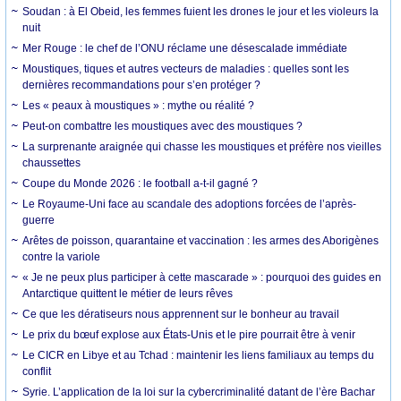
Soudan : à El Obeid, les femmes fuient les drones le jour et les violeurs la
nuit
Mer Rouge : le chef de l’ONU réclame une désescalade immédiate
Moustiques, tiques et autres vecteurs de maladies : quelles sont les
dernières recommandations pour s’en protéger ?
Les « peaux à moustiques » : mythe ou réalité ?
Peut-on combattre les moustiques avec des moustiques ?
La surprenante araignée qui chasse les moustiques et préfère nos vieilles
chaussettes
Coupe du Monde 2026 : le football a-t-il gagné ?
Le Royaume-Uni face au scandale des adoptions forcées de l’après-
guerre
Arêtes de poisson, quarantaine et vaccination : les armes des Aborigènes
contre la variole
« Je ne peux plus participer à cette mascarade » : pourquoi des guides en
Antarctique quittent le métier de leurs rêves
Ce que les dératiseurs nous apprennent sur le bonheur au travail
Le prix du bœuf explose aux États-Unis et le pire pourrait être à venir
Le CICR en Libye et au Tchad : maintenir les liens familiaux au temps du
conflit
Syrie. L’application de la loi sur la cybercriminalité datant de l’ère Bachar