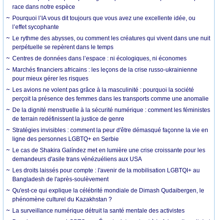
race dans notre espèce
Pourquoi l’IA vous dit toujours que vous avez une excellente idée, ou
l’effet sycophante
Le rythme des abysses, ou comment les créatures qui vivent dans une nuit
perpétuelle se repèrent dans le temps
Centres de données dans l’espace : ni écologiques, ni économes
Marchés financiers africains : les leçons de la crise russo-ukrainienne
pour mieux gérer les risques
Les avions ne volent pas grâce à la masculinité : pourquoi la société
perçoit la présence des femmes dans les transports comme une anomalie
De la dignité menstruelle à la sécurité numérique : comment les féministes
de terrain redéfinissent la justice de genre
Stratégies invisibles : comment la peur d'être démasqué façonne la vie en
ligne des personnes LGBTQ+ en Serbie
Le cas de Shakira Galíndez met en lumière une crise croissante pour les
demandeurs d'asile trans vénézuéliens aux USA
Les droits laissés pour compte : l'avenir de la mobilisation LGBTQI+ au
Bangladesh de l'après-soulèvement
Qu'est-ce qui explique la célébrité mondiale de Dimash Qudaibergen, le
phénomène culturel du Kazakhstan ?
La surveillance numérique détruit la santé mentale des activistes