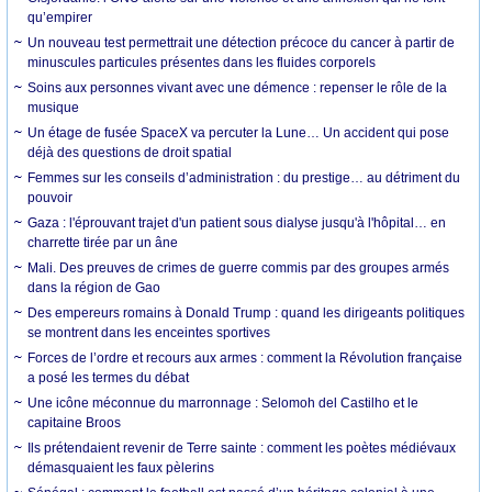
qu’empirer
Un nouveau test permettrait une détection précoce du cancer à partir de
minuscules particules présentes dans les fluides corporels
Soins aux personnes vivant avec une démence : repenser le rôle de la
musique
Un étage de fusée SpaceX va percuter la Lune… Un accident qui pose
déjà des questions de droit spatial
Femmes sur les conseils d’administration : du prestige… au détriment du
pouvoir
Gaza : l'éprouvant trajet d'un patient sous dialyse jusqu'à l'hôpital… en
charrette tirée par un âne
Mali. Des preuves de crimes de guerre commis par des groupes armés
dans la région de Gao
Des empereurs romains à Donald Trump : quand les dirigeants politiques
se montrent dans les enceintes sportives
Forces de l’ordre et recours aux armes : comment la Révolution française
a posé les termes du débat
Une icône méconnue du marronnage : Selomoh del Castilho et le
capitaine Broos
Ils prétendaient revenir de Terre sainte : comment les poètes médiévaux
démasquaient les faux pèlerins