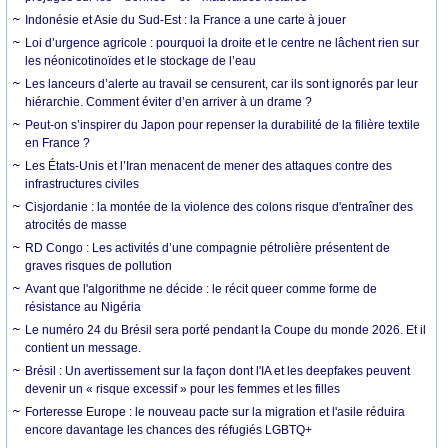
Indonésie et Asie du Sud-Est : la France a une carte à jouer
Loi d’urgence agricole : pourquoi la droite et le centre ne lâchent rien sur
les néonicotinoïdes et le stockage de l’eau
Les lanceurs d’alerte au travail se censurent, car ils sont ignorés par leur
hiérarchie. Comment éviter d’en arriver à un drame ?
Peut-on s’inspirer du Japon pour repenser la durabilité de la filière textile
en France ?
Les États-Unis et l’Iran menacent de mener des attaques contre des
infrastructures civiles
Cisjordanie : la montée de la violence des colons risque d'entraîner des
atrocités de masse
RD Congo : Les activités d’une compagnie pétrolière présentent de
graves risques de pollution
Avant que l'algorithme ne décide : le récit queer comme forme de
résistance au Nigéria
Le numéro 24 du Brésil sera porté pendant la Coupe du monde 2026. Et il
contient un message.
Brésil : Un avertissement sur la façon dont l'IA et les deepfakes peuvent
devenir un « risque excessif » pour les femmes et les filles
Forteresse Europe : le nouveau pacte sur la migration et l'asile réduira
encore davantage les chances des réfugiés LGBTQ+