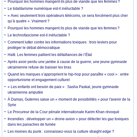
Pourquoi les hommes mangent-ils plus de viande que les femmes ?
Le totalitarisme numérique est-il inéluctable ?
« Avec seulement trois opérateurs télécoms, ce sera forcément plus cher
qu’à quatre ». Vraiment ?
Pourquoi les hommes mangent ils plus de viande que les femmes ?
Le technofascisme est-il inéluctable ?
Comment lutter contre les informations toxiques : trois leviers pour
protéger le débat démocratique
Haïti. Les femmes pallient les défaillances de l’État
Après avoir perdu une jambe à cause de la guerre, une jeune gymnaste
ukrainienne refuse de baisser les bras
Quand les marques s’approprient le hip-hop pour paraître « cool » : entre
opportunisme et engagement culturel
« Les enfants ont besoin de paix » : Sasha Paskal, jeune gymnaste
ukrainienne amputée
À Damas, Guterres salue un « moment de possibilités » pour l'avenir de la
Syrie
Le Procureur de la Cour pénale internationale Karim Khan révoqué
Incendies : développer un « drone-avion » pour détecter les gaz toxiques
dans les panaches de fumée
Les moines du punk : connaissez-vous la culture straight edge ?