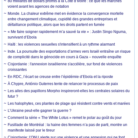
80 milliards de dollars promis à la Côte d’Ivoire : ce que les marchés
voient avant les agences de notation
Monde. La chaleur extrême met en évidence la convergence mortelle
entre changement climatique, cupidité des grandes entreprises et
défaillance politique, alors que les droits partent en fumée
« Me faire soigner rapidement m’a sauvé la vie » : Justin Singo Nguma,
survivant d’Ebola
Haïti : les violences sexuelles s'intensifient à un rythme alarmant
Inde. La poursuite des exportations d’armes vers Israël entraîne un risque
de complicité dans le génocide en cours à Gaza – nouvelle enquête
Cisjordanie : l'annexion israélienne s'accélère, sur fond de violences
croissantes
En RDC, l’écart se creuse entre l’épidémie d’Ebola et la riposte
À Chypre, António Guterres tente de relancer le processus de paix
Les ailes des papillons Morpho inspireront-elles les centrales solaires du
futur ?
Les halophytes, ces plantes de plage qui résistent contre vents et marées
L’Ukraine peut-elle gagner la guerre ?
Comment la série « The White Lotus » remet le polar au goût du jour
Fusillade de Montréal : la haine des femmes n’a pas de parti, montre un
manifeste laissé par le tireur
Cisjordanie: l’ONU alerte sur une violence et une annexion qui ne font