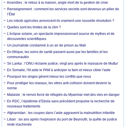
Incendies : le retour à la maison, angle mort de la gestion de crise
Renseignement : comment les services secrets sont devenus un pilier de
l’État
Les robots agricoles annoncent-ils vraiment une nouvelle révolution ?
Quelles sont les limites de la clim ?
L’éclipse solaire, un spectacle impressionnant source de mythes et de
découvertes scientifiques
Un journaliste condamné à un an de prison au Mali
En Afrique, les soins de santé passent aussi par les familles et les
communautés
Sri Lanka : l’ONU réclame justice, vingt ans après le massacre de Muttur
En Somalie, l'IA aide le PAM à anticiper la faim et mieux cibler l'aide
Pourquoi les singes gèrent mieux les conflits que nous
Pour protéger les oiseaux, les vitres anti-collision doivent devenir la
norme
Malaisie : le renvoi forcé de réfugiés du Myanmar met des vies en danger
En RDC, l’épidémie d’Ebola sans précédent propulse la recherche de
nouveaux traitements
Afghanistan : les coupes dans l’aide aggravent la malnutrition infantile
Liban : six ans après l'explosion du port de Beyrouth, la quête de justice
reste inachevée