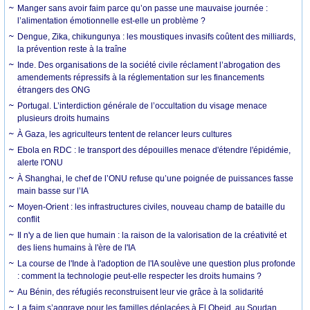
Manger sans avoir faim parce qu’on passe une mauvaise journée :
l’alimentation émotionnelle est-elle un problème ?
Dengue, Zika, chikungunya : les moustiques invasifs coûtent des milliards,
la prévention reste à la traîne
Inde. Des organisations de la société civile réclament l’abrogation des
amendements répressifs à la réglementation sur les financements
étrangers des ONG
Portugal. L’interdiction générale de l’occultation du visage menace
plusieurs droits humains
À Gaza, les agriculteurs tentent de relancer leurs cultures
Ebola en RDC : le transport des dépouilles menace d'étendre l'épidémie,
alerte l'ONU
À Shanghai, le chef de l’ONU refuse qu’une poignée de puissances fasse
main basse sur l’IA
Moyen-Orient : les infrastructures civiles, nouveau champ de bataille du
conflit
Il n'y a de lien que humain : la raison de la valorisation de la créativité et
des liens humains à l'ère de l'IA
La course de l'Inde à l'adoption de l'IA soulève une question plus profonde
: comment la technologie peut-elle respecter les droits humains ?
Au Bénin, des réfugiés reconstruisent leur vie grâce à la solidarité
La faim s’aggrave pour les familles déplacées à El Obeid, au Soudan