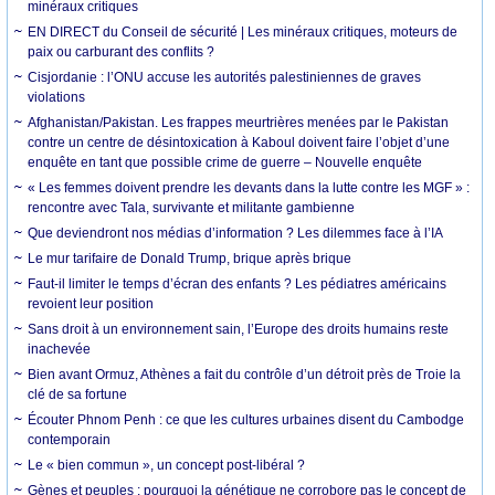
minéraux critiques
EN DIRECT du Conseil de sécurité | Les minéraux critiques, moteurs de
paix ou carburant des conflits ?
Cisjordanie : l’ONU accuse les autorités palestiniennes de graves
violations
Afghanistan/Pakistan. Les frappes meurtrières menées par le Pakistan
contre un centre de désintoxication à Kaboul doivent faire l’objet d’une
enquête en tant que possible crime de guerre – Nouvelle enquête
« Les femmes doivent prendre les devants dans la lutte contre les MGF » :
rencontre avec Tala, survivante et militante gambienne
Que deviendront nos médias d’information ? Les dilemmes face à l’IA
Le mur tarifaire de Donald Trump, brique après brique
Faut-il limiter le temps d’écran des enfants ? Les pédiatres américains
revoient leur position
Sans droit à un environnement sain, l’Europe des droits humains reste
inachevée
Bien avant Ormuz, Athènes a fait du contrôle d’un détroit près de Troie la
clé de sa fortune
Écouter Phnom Penh : ce que les cultures urbaines disent du Cambodge
contemporain
Le « bien commun », un concept post-libéral ?
Gènes et peuples : pourquoi la génétique ne corrobore pas le concept de