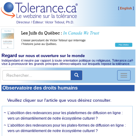
[
]
English
Directeur / Éditeur: Victor Teboul, Ph.D.
Regard
sur nous et ouverture sur le monde
Indépendant et neutre par rapport à toute orientation politique ou religieuse, Tolerance.ca
®
vise à promouvoir les grands principes démocratiques sur lesquels repose la tolérance.
Toggl
naviga
Observatoire des droits humains
Veuillez cliquer sur l'article que vous désirez consulter.
L’abolition des redevances pour les plateformes de diffusion en ligne :
vers un démantèlement de notre écosystème culturel ?
L’abolition des redevances pour les plates-formes de diffusion en ligne :
vers un démantèlement de notre écosystème culturel ?