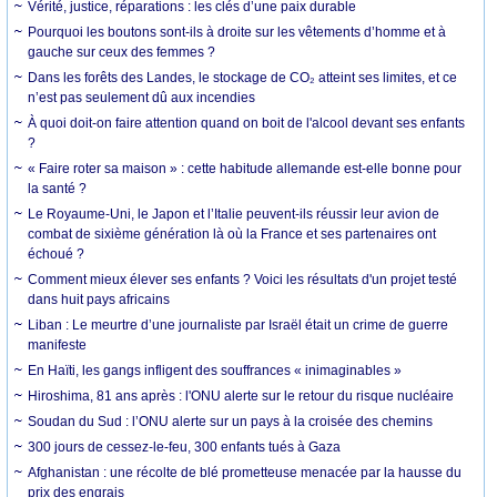
Vérité, justice, réparations : les clés d’une paix durable
Pourquoi les boutons sont-ils à droite sur les vêtements d’homme et à
gauche sur ceux des femmes ?
Dans les forêts des Landes, le stockage de CO₂ atteint ses limites, et ce
n’est pas seulement dû aux incendies
À quoi doit-on faire attention quand on boit de l'alcool devant ses enfants
?
« Faire roter sa maison » : cette habitude allemande est-elle bonne pour
la santé ?
Le Royaume-Uni, le Japon et l’Italie peuvent-ils réussir leur avion de
combat de sixième génération là où la France et ses partenaires ont
échoué ?
Comment mieux élever ses enfants ? Voici les résultats d'un projet testé
dans huit pays africains
Liban : Le meurtre d’une journaliste par Israël était un crime de guerre
manifeste
En Haïti, les gangs infligent des souffrances « inimaginables »
Hiroshima, 81 ans après : l'ONU alerte sur le retour du risque nucléaire
Soudan du Sud : l’ONU alerte sur un pays à la croisée des chemins
300 jours de cessez-le-feu, 300 enfants tués à Gaza
Afghanistan : une récolte de blé prometteuse menacée par la hausse du
prix des engrais