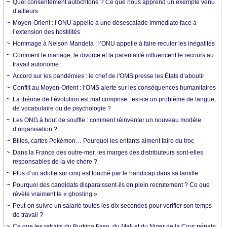
Quel consentement autochtone ? Ce que nous apprend un exemple venu
d’ailleurs
Moyen-Orient : l’ONU appelle à une désescalade immédiate face à
l’extension des hostilités
Hommage à Nelson Mandela : l’ONU appelle à faire reculer les inégalités
Comment le mariage, le divorce et la parentalité influencent le recours au
travail autonome
Accord sur les pandémies : le chef de l'OMS presse les États d’aboutir
Conflit au Moyen-Orient : l’OMS alerte sur les conséquences humanitaires
La théorie de l’évolution est mal comprise : est-ce un problème de langue,
de vocabulaire ou de psychologie ?
Les ONG à bout de souffle : comment réinventer un nouveau modèle
d’organisation ?
Billes, cartes Pokémon… Pourquoi les enfants aiment faire du troc
Dans la France des outre-mer, les marges des distributeurs sont-elles
responsables de la vie chère ?
Plus d’un adulte sur cinq est touché par le handicap dans sa famille
Pourquoi des candidats disparaissent-ils en plein recrutement ? Ce que
révèle vraiment le « ghosting »
Peut-on suivre un salarié toutes les dix secondes pour vérifier son temps
de travail ?
Ce que les retraits du Burkina Faso, du Mali et du Niger de la Cour pénale