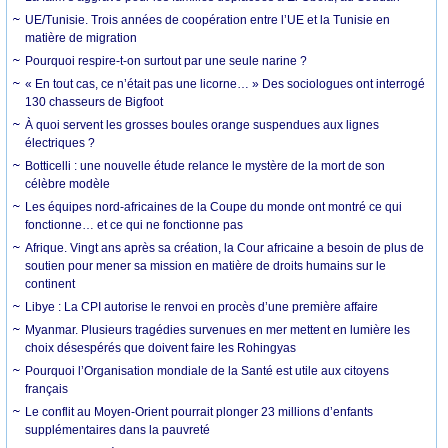
UE/Tunisie. Trois années de coopération entre l’UE et la Tunisie en
matière de migration
Pourquoi respire-t-on surtout par une seule narine ?
« En tout cas, ce n’était pas une licorne… » Des sociologues ont interrogé
130 chasseurs de Bigfoot
À quoi servent les grosses boules orange suspendues aux lignes
électriques ?
Botticelli : une nouvelle étude relance le mystère de la mort de son
célèbre modèle
Les équipes nord-africaines de la Coupe du monde ont montré ce qui
fonctionne… et ce qui ne fonctionne pas
Afrique. Vingt ans après sa création, la Cour africaine a besoin de plus de
soutien pour mener sa mission en matière de droits humains sur le
continent
Libye : La CPI autorise le renvoi en procès d’une première affaire
Myanmar. Plusieurs tragédies survenues en mer mettent en lumière les
choix désespérés que doivent faire les Rohingyas
Pourquoi l’Organisation mondiale de la Santé est utile aux citoyens
français
Le conflit au Moyen-Orient pourrait plonger 23 millions d’enfants
supplémentaires dans la pauvreté