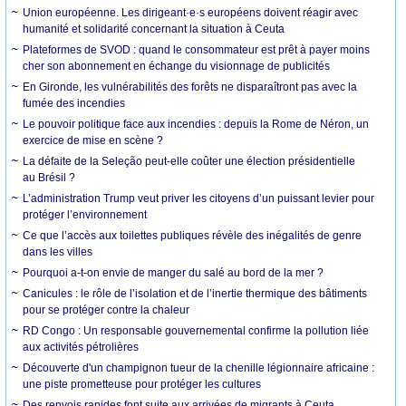
Union européenne. Les dirigeant·e·s européens doivent réagir avec
humanité et solidarité concernant la situation à Ceuta
Plateformes de SVOD : quand le consommateur est prêt à payer moins
cher son abonnement en échange du visionnage de publicités
En Gironde, les vulnérabilités des forêts ne disparaîtront pas avec la
fumée des incendies
Le pouvoir politique face aux incendies : depuis la Rome de Néron, un
exercice de mise en scène ?
La défaite de la Seleção peut-elle coûter une élection présidentielle
au Brésil ?
L’administration Trump veut priver les citoyens d’un puissant levier pour
protéger l’environnement
Ce que l’accès aux toilettes publiques révèle des inégalités de genre
dans les villes
Pourquoi a-t-on envie de manger du salé au bord de la mer ?
Canicules : le rôle de l’isolation et de l’inertie thermique des bâtiments
pour se protéger contre la chaleur
RD Congo : Un responsable gouvernemental confirme la pollution liée
aux activités pétrolières
Découverte d'un champignon tueur de la chenille légionnaire africaine :
une piste prometteuse pour protéger les cultures
Des renvois rapides font suite aux arrivées de migrants à Ceuta