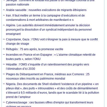
Sénégal : comment le football est passé d’un héritage colonial à une
passion nationale
Arabie saoudite : nouvelles exécutions de migrants éthiopiens
Iran. Il faut mettre un terme à la campagne d’exécutions et de
condamnations à mort arbitraires de manifestant·e·s
Algérie. Les autorités doivent immédiatement annuler la décision
prononçant la dissolution d’un syndicat indépendant du personnel
enseignant
Cisjordanie, Gaza : l’ONU voit s’éloigner la paix à mesure que le conflit
change de visage
Réfugiés : 75 ans après, la promesse vacille
Incendies en France et en Espagne : « L'alarme climatique retentit de
toutes parts », selon l’ONU
Hépatite : l’OMS s’inquiète d’un ralentissement des progrès vers
l’élimination d’ici 2030
Plages du Débarquement en France, médinas aux Comores : 25
nouveaux sites inscrits au patrimoine mondial
Nigeria. Des documents de Shell révèlent l’existence d’un pipeline « en
piteux état », des puits « introuvables » et des coûts de démantèlement
s’élevant à 9,5 milliards d’euros, tandis que le scandale lié à la pollution
prend de l’ampleur
Cyberesclavage : ces fausses offres d'emploi qui transforment leurs
victimes en escrocs