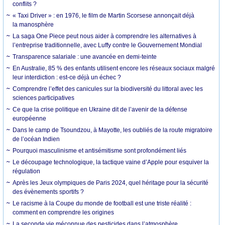
conflits ?
« Taxi Driver » : en 1976, le film de Martin Scorsese annonçait déjà
la manosphère
La saga One Piece peut nous aider à comprendre les alternatives à
l’entreprise traditionnelle, avec Luffy contre le Gouvernement Mondial
Transparence salariale : une avancée en demi-teinte
En Australie, 85 % des enfants utilisent encore les réseaux sociaux malgré
leur interdiction : est-ce déjà un échec ?
Comprendre l’effet des canicules sur la biodiversité du littoral avec les
sciences participatives
Ce que la crise politique en Ukraine dit de l’avenir de la défense
européenne
Dans le camp de Tsoundzou, à Mayotte, les oubliés de la route migratoire
de l’océan Indien
Pourquoi masculinisme et antisémitisme sont profondément liés
Le découpage technologique, la tactique vaine d’Apple pour esquiver la
régulation
Après les Jeux olympiques de Paris 2024, quel héritage pour la sécurité
des évènements sportifs ?
Le racisme à la Coupe du monde de football est une triste réalité :
comment en comprendre les origines
La seconde vie méconnue des pesticides dans l’atmosphère