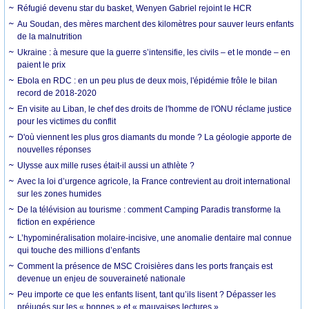
Réfugié devenu star du basket, Wenyen Gabriel rejoint le HCR
Au Soudan, des mères marchent des kilomètres pour sauver leurs enfants
de la malnutrition
Ukraine : à mesure que la guerre s’intensifie, les civils – et le monde – en
paient le prix
Ebola en RDC : en un peu plus de deux mois, l'épidémie frôle le bilan
record de 2018-2020
En visite au Liban, le chef des droits de l'homme de l'ONU réclame justice
pour les victimes du conflit
D'où viennent les plus gros diamants du monde ? La géologie apporte de
nouvelles réponses
Ulysse aux mille ruses était-il aussi un athlète ?
Avec la loi d’urgence agricole, la France contrevient au droit international
sur les zones humides
De la télévision au tourisme : comment Camping Paradis transforme la
fiction en expérience
L’hypominéralisation molaire-incisive, une anomalie dentaire mal connue
qui touche des millions d’enfants
Comment la présence de MSC Croisières dans les ports français est
devenue un enjeu de souveraineté nationale
Peu importe ce que les enfants lisent, tant qu’ils lisent ? Dépasser les
préjugés sur les « bonnes » et « mauvaises lectures »