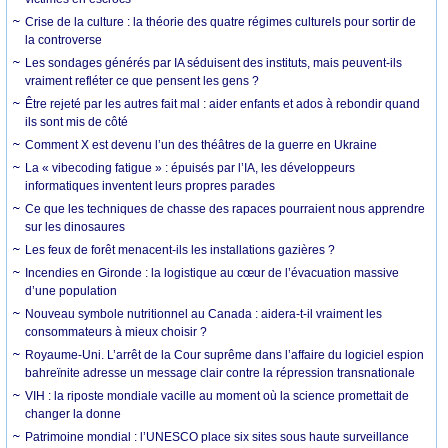
Crise de la culture : la théorie des quatre régimes culturels pour sortir de
la controverse
Les sondages générés par IA séduisent des instituts, mais peuvent-ils
vraiment refléter ce que pensent les gens ?
Être rejeté par les autres fait mal : aider enfants et ados à rebondir quand
ils sont mis de côté
Comment X est devenu l’un des théâtres de la guerre en Ukraine
La « vibecoding fatigue » : épuisés par l’IA, les développeurs
informatiques inventent leurs propres parades
Ce que les techniques de chasse des rapaces pourraient nous apprendre
sur les dinosaures
Les feux de forêt menacent-ils les installations gazières ?
Incendies en Gironde : la logistique au cœur de l’évacuation massive
d’une population
Nouveau symbole nutritionnel au Canada : aidera-t-il vraiment les
consommateurs à mieux choisir ?
Royaume-Uni. L’arrêt de la Cour suprême dans l’affaire du logiciel espion
bahreïnite adresse un message clair contre la répression transnationale
VIH : la riposte mondiale vacille au moment où la science promettait de
changer la donne
Patrimoine mondial : l’UNESCO place six sites sous haute surveillance