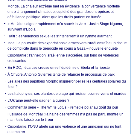
Monde. La chaleur extrême met en évidence la convergence mortelle
entre changement climatique, cupidité des grandes entreprises et
défaillance politique, alors que les droits partent en fumée
« Me faire soigner rapidement m’a sauvé la vie » : Justin Singo Nguma,
survivant d’Ebola
Haïti : les violences sexuelles s'intensifient à un rythme alarmant
Inde. La poursuite des exportations d’armes vers Israël entraîne un risque
de complicité dans le génocide en cours à Gaza – nouvelle enquête
Cisjordanie : l'annexion israélienne s'accélère, sur fond de violences
croissantes
En RDC, l’écart se creuse entre l’épidémie d’Ebola et la riposte
À Chypre, António Guterres tente de relancer le processus de paix
Les ailes des papillons Morpho inspireront-elles les centrales solaires du
futur ?
Les halophytes, ces plantes de plage qui résistent contre vents et marées
L’Ukraine peut-elle gagner la guerre ?
Comment la série « The White Lotus » remet le polar au goût du jour
Fusillade de Montréal : la haine des femmes n’a pas de parti, montre un
manifeste laissé par le tireur
Cisjordanie: l’ONU alerte sur une violence et une annexion qui ne font
qu’empirer