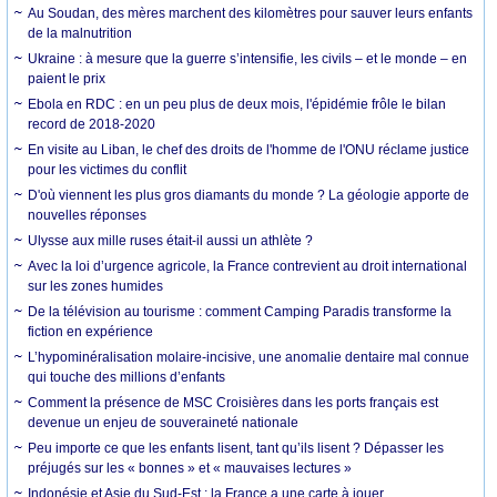
Au Soudan, des mères marchent des kilomètres pour sauver leurs enfants
de la malnutrition
Ukraine : à mesure que la guerre s’intensifie, les civils – et le monde – en
paient le prix
Ebola en RDC : en un peu plus de deux mois, l'épidémie frôle le bilan
record de 2018-2020
En visite au Liban, le chef des droits de l'homme de l'ONU réclame justice
pour les victimes du conflit
D'où viennent les plus gros diamants du monde ? La géologie apporte de
nouvelles réponses
Ulysse aux mille ruses était-il aussi un athlète ?
Avec la loi d’urgence agricole, la France contrevient au droit international
sur les zones humides
De la télévision au tourisme : comment Camping Paradis transforme la
fiction en expérience
L’hypominéralisation molaire-incisive, une anomalie dentaire mal connue
qui touche des millions d’enfants
Comment la présence de MSC Croisières dans les ports français est
devenue un enjeu de souveraineté nationale
Peu importe ce que les enfants lisent, tant qu’ils lisent ? Dépasser les
préjugés sur les « bonnes » et « mauvaises lectures »
Indonésie et Asie du Sud-Est : la France a une carte à jouer