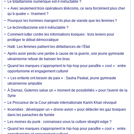
Le totalitarisme numérique est-il inéluctable ?
« Avec seulement trois opérateurs télécoms, ce sera forcément plus cher
qu’à quatre ». Vraiment ?
Pourquoi les hommes mangent ils plus de viande que les femmes ?
Le technofascisme est-il inéluctable ?
Comment lutter contre les informations toxiques : trois leviers pour
protéger le débat démocratique
Haïti. Les femmes pallient les défaillances de l’État
Après avoir perdu une jambe à cause de la guerre, une jeune gymnaste
ukrainienne refuse de baisser les bras
Quand les marques s’approprient le hip-hop pour paraître « cool » : entre
opportunisme et engagement culturel
« Les enfants ont besoin de paix » : Sasha Paskal, jeune gymnaste
ukrainienne amputée
À Damas, Guterres salue un « moment de possibilités » pour l'avenir de la
Syrie
Le Procureur de la Cour pénale internationale Karim Khan révoqué
Incendies : développer un « drone-avion » pour détecter les gaz toxiques
dans les panaches de fumée
Les moines du punk : connaissez-vous la culture straight edge ?
Quand les marques s'approprient le hip-hop pour paraître « cool » : entre
opportunisme et engagement culturel