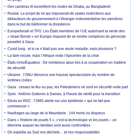
Des caméras IA surveillent les routes de Dhaka, au Bangladesh
Russie. Le projet de loi qui imposerait de vastes restrictions aux
détracteurs du gouvernement à l’étranger instrumentalise les sanctions
dans le but de bâillonner la dissidence
Europe/Israël et TPO. Les États membres de l’UE autorisant la vente des
« Israel Bonds » en Europe risquent de se rendre complices du génocide
perpétré à Gaza
Covid long : et si ce n’était pas une seule maladie, mais plusieurs ?
La faim recule, mais l’Afrique reste l’épicentre de la crise
États-Unis/Équateur : De nombreux abus liés à la coopération en matière
de sécurité
Ukraine : l’ONU dénonce une hausse spectaculaire du nombre de
victimes civiles
Gaza : cessez-le-feu ou pas, les Palestiniens ne sont en sécurité nulle part
Syrie : António Guterres à Damas, à l'heure de vérité pour la transition
Ebola en RDC : l’OMS alerte sur une épidémie « qui ne fait que
commencer »
Naufrages au large de la Mauritanie : 144 morts ou disparus
Dans « Histoire de jouets 5 », c’est la technologie vs les jouets – un
dilemme auquel les familles sont aussi confrontées
On expédie au Sud nos déchets… et nos responsabilités