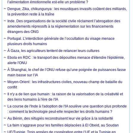
l’alimentation émotionnelle est-elle un problème ?
Dengue, Zika, chikungunya : les moustiques invasifs coûtent des milliards,
la prévention reste à la traîne
Inde. Des organisations de la société civile réclament l’abrogation des
amendements répressifs à la réglementation sur les financements
étrangers des ONG
Portugal. L’interdiction générale de l’occultation du visage menace
plusieurs droits humains
À Gaza, les agriculteurs tentent de relancer leurs cultures
Ebola en RDC : le transport des dépouilles menace d'étendre l'épidémie,
alerte l'ONU
À Shanghai, le chef de l’ONU refuse qu’une poignée de puissances fasse
main basse sur l’IA
Moyen-Orient : les infrastructures civiles, nouveau champ de bataille du
conflit
Il n'y a de lien que humain : la raison de la valorisation de la créativité et
des liens humains à l'ère de l'IA
La course de l'Inde à l'adoption de l'IA soulève une question plus profonde
: comment la technologie peut-elle respecter les droits humains ?
Au Bénin, des réfugiés reconstruisent leur vie grâce à la solidarité
La faim s’aggrave pour les familles déplacées à El Obeid, au Soudan
UE/Tunisie. Trois années de coopération entre l’UE et la Tunisie en