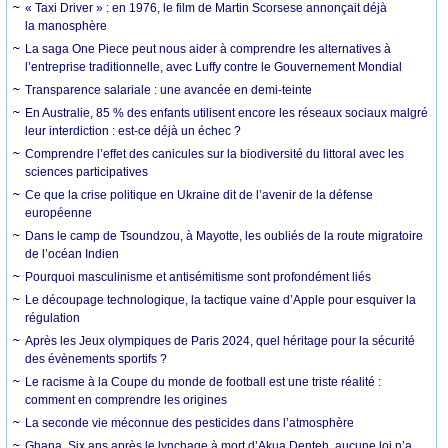
« Taxi Driver » : en 1976, le film de Martin Scorsese annonçait déjà
la manosphère
La saga One Piece peut nous aider à comprendre les alternatives à
l’entreprise traditionnelle, avec Luffy contre le Gouvernement Mondial
Transparence salariale : une avancée en demi-teinte
En Australie, 85 % des enfants utilisent encore les réseaux sociaux malgré
leur interdiction : est-ce déjà un échec ?
Comprendre l’effet des canicules sur la biodiversité du littoral avec les
sciences participatives
Ce que la crise politique en Ukraine dit de l’avenir de la défense
européenne
Dans le camp de Tsoundzou, à Mayotte, les oubliés de la route migratoire
de l’océan Indien
Pourquoi masculinisme et antisémitisme sont profondément liés
Le découpage technologique, la tactique vaine d’Apple pour esquiver la
régulation
Après les Jeux olympiques de Paris 2024, quel héritage pour la sécurité
des évènements sportifs ?
Le racisme à la Coupe du monde de football est une triste réalité :
comment en comprendre les origines
La seconde vie méconnue des pesticides dans l’atmosphère
Ghana. Six ans après le lynchage à mort d’Akua Denteh, aucune loi n’a