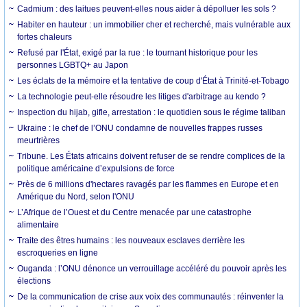
Cadmium : des laitues peuvent-elles nous aider à dépolluer les sols ?
Habiter en hauteur : un immobilier cher et recherché, mais vulnérable aux
fortes chaleurs
Refusé par l'État, exigé par la rue : le tournant historique pour les
personnes LGBTQ+ au Japon
Les éclats de la mémoire et la tentative de coup d'État à Trinité-et-Tobago
La technologie peut-elle résoudre les litiges d'arbitrage au kendo ?
Inspection du hijab, gifle, arrestation : le quotidien sous le régime taliban
Ukraine : le chef de l’ONU condamne de nouvelles frappes russes
meurtrières
Tribune. Les États africains doivent refuser de se rendre complices de la
politique américaine d’expulsions de force
Près de 6 millions d'hectares ravagés par les flammes en Europe et en
Amérique du Nord, selon l'ONU
L’Afrique de l’Ouest et du Centre menacée par une catastrophe
alimentaire
Traite des êtres humains : les nouveaux esclaves derrière les
escroqueries en ligne
Ouganda : l’ONU dénonce un verrouillage accéléré du pouvoir après les
élections
De la communication de crise aux voix des communautés : réinventer la