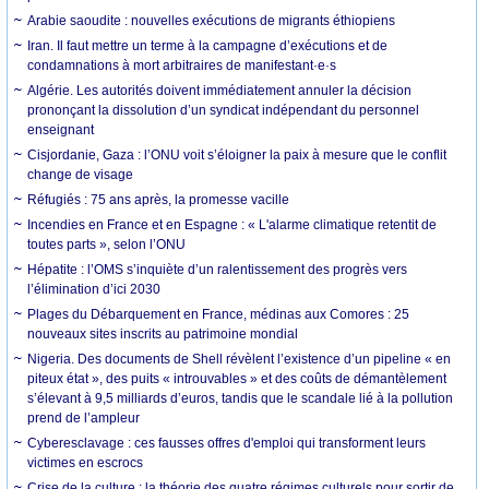
Arabie saoudite : nouvelles exécutions de migrants éthiopiens
Iran. Il faut mettre un terme à la campagne d’exécutions et de
condamnations à mort arbitraires de manifestant·e·s
Algérie. Les autorités doivent immédiatement annuler la décision
prononçant la dissolution d’un syndicat indépendant du personnel
enseignant
Cisjordanie, Gaza : l’ONU voit s’éloigner la paix à mesure que le conflit
change de visage
Réfugiés : 75 ans après, la promesse vacille
Incendies en France et en Espagne : « L'alarme climatique retentit de
toutes parts », selon l’ONU
Hépatite : l’OMS s’inquiète d’un ralentissement des progrès vers
l’élimination d’ici 2030
Plages du Débarquement en France, médinas aux Comores : 25
nouveaux sites inscrits au patrimoine mondial
Nigeria. Des documents de Shell révèlent l’existence d’un pipeline « en
piteux état », des puits « introuvables » et des coûts de démantèlement
s’élevant à 9,5 milliards d’euros, tandis que le scandale lié à la pollution
prend de l’ampleur
Cyberesclavage : ces fausses offres d'emploi qui transforment leurs
victimes en escrocs
Crise de la culture : la théorie des quatre régimes culturels pour sortir de