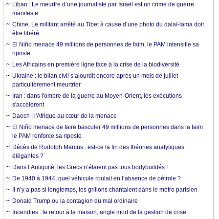
Liban : Le meurtre d’une journaliste par Israël est un crime de guerre
manifeste
Chine. Le militant arrêté au Tibet à cause d’une photo du dalaï-lama doit
être libéré
El Niño menace 49 millions de personnes de faim, le PAM intensifie sa
riposte
Les Africains en première ligne face à la crise de la biodiversité
Ukraine : le bilan civil s’alourdit encore après un mois de juillet
particulièrement meurtrier
Iran : dans l'ombre de la guerre au Moyen-Orient, les exécutions
s'accélèrent
Daech : l'Afrique au cœur de la menace
El Niño menace de faire basculer 49 millions de personnes dans la faim :
le PAM renforce sa riposte
Décès de Rudolph Marcus : est-ce la fin des théories analytiques
élégantes ?
Dans l’Antiquité, les Grecs n’étaient pas tous bodybuildés !
De 1940 à 1944, quel véhicule roulait en l’absence de pétrole ?
Il n’y a pas si longtemps, les grillons chantaient dans le métro parisien
Donald Trump ou la contagion du mal ordinaire
Incendies : le retour à la maison, angle mort de la gestion de crise