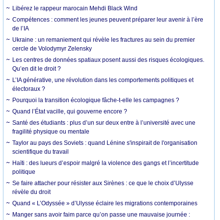
Libérez le rappeur marocain Mehdi Black Wind
Compétences : comment les jeunes peuvent préparer leur avenir à l’ère
de l’IA
Ukraine : un remaniement qui révèle les fractures au sein du premier
cercle de Volodymyr Zelensky
Les centres de données spatiaux posent aussi des risques écologiques.
Qu’en dit le droit ?
L’IA générative, une révolution dans les comportements politiques et
électoraux ?
Pourquoi la transition écologique fâche-t-elle les campagnes ?
Quand l’État vacille, qui gouverne encore ?
Santé des étudiants : plus d’un sur deux entre à l’université avec une
fragilité physique ou mentale
Taylor au pays des Soviets : quand Lénine s'inspirait de l'organisation
scientifique du travail
Haïti : des lueurs d’espoir malgré la violence des gangs et l’incertitude
politique
Se faire attacher pour résister aux Sirènes : ce que le choix d’Ulysse
révèle du droit
Quand « L’Odyssée » d’Ulysse éclaire les migrations contemporaines
Manger sans avoir faim parce qu’on passe une mauvaise journée :