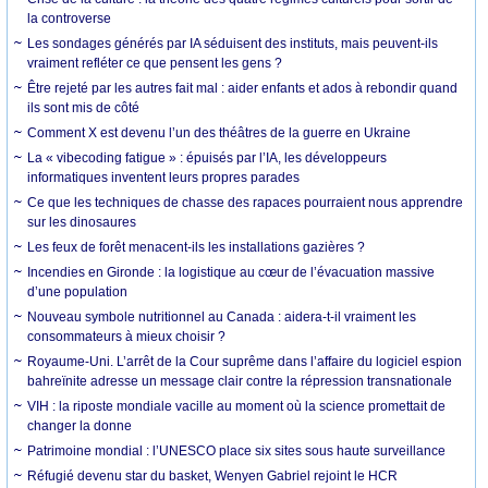
la controverse
Les sondages générés par IA séduisent des instituts, mais peuvent-ils
vraiment refléter ce que pensent les gens ?
Être rejeté par les autres fait mal : aider enfants et ados à rebondir quand
ils sont mis de côté
Comment X est devenu l’un des théâtres de la guerre en Ukraine
La « vibecoding fatigue » : épuisés par l’IA, les développeurs
informatiques inventent leurs propres parades
Ce que les techniques de chasse des rapaces pourraient nous apprendre
sur les dinosaures
Les feux de forêt menacent-ils les installations gazières ?
Incendies en Gironde : la logistique au cœur de l’évacuation massive
d’une population
Nouveau symbole nutritionnel au Canada : aidera-t-il vraiment les
consommateurs à mieux choisir ?
Royaume-Uni. L’arrêt de la Cour suprême dans l’affaire du logiciel espion
bahreïnite adresse un message clair contre la répression transnationale
VIH : la riposte mondiale vacille au moment où la science promettait de
changer la donne
Patrimoine mondial : l’UNESCO place six sites sous haute surveillance
Réfugié devenu star du basket, Wenyen Gabriel rejoint le HCR