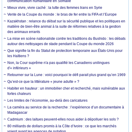
communication humanitaire en Somalie
Mieux vivre, vivre caché : la lutte des femmes trans en Syrie
Vente de la Coupe du monde : le bras de fer entre la FIFA et l’Europe
Kazakhstan : relance du débat sur la sécurité publique et les politiques en
matière de bien-être animal à la suite de réformes relatives à la gestion
des animaux errants
La mise en scène nationaliste contre les traditions du Bushido : les débats
autour des nettoyages de stade pendant la Coupe du monde 2026
Que signifie la fin du Statut de protection temporaire aux États-Unis pour
les Haïtiens ?
Non, la Cour suprême n'a pas qualifié les Canadiens unilingues
d'« inférieurs »
Retourner sur la Lune : voici pourquoi le défi parait plus grand qu’en 1969
Qu’est-ce que la littérature « jeune adulte » ?
Habiter en hauteur : un immobilier cher et recherché, mais vulnérable aux
fortes chaleurs
Les limites de l’économie, au-delà des caricatures
La caméra au service de la recherche : l’expérience d’un documentaire à
Madagascar
Cadmium : des laitues peuvent-elles nous aider à dépolluer les sols ?
80 milliards de dollars promis à la Côte d’Ivoire : ce que les marchés
voient avant les agences de notation