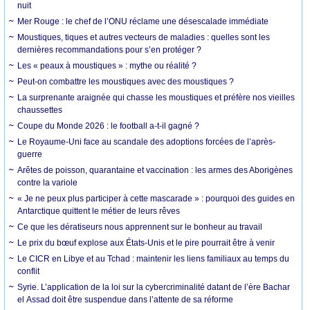
nuit
Mer Rouge : le chef de l’ONU réclame une désescalade immédiate
Moustiques, tiques et autres vecteurs de maladies : quelles sont les
dernières recommandations pour s’en protéger ?
Les « peaux à moustiques » : mythe ou réalité ?
Peut-on combattre les moustiques avec des moustiques ?
La surprenante araignée qui chasse les moustiques et préfère nos vieilles
chaussettes
Coupe du Monde 2026 : le football a-t-il gagné ?
Le Royaume-Uni face au scandale des adoptions forcées de l’après-
guerre
Arêtes de poisson, quarantaine et vaccination : les armes des Aborigènes
contre la variole
« Je ne peux plus participer à cette mascarade » : pourquoi des guides en
Antarctique quittent le métier de leurs rêves
Ce que les dératiseurs nous apprennent sur le bonheur au travail
Le prix du bœuf explose aux États-Unis et le pire pourrait être à venir
Le CICR en Libye et au Tchad : maintenir les liens familiaux au temps du
conflit
Syrie. L’application de la loi sur la cybercriminalité datant de l’ère Bachar
el Assad doit être suspendue dans l’attente de sa réforme