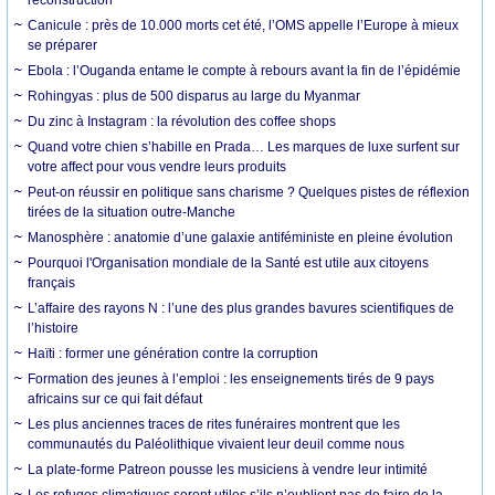
Canicule : près de 10.000 morts cet été, l’OMS appelle l’Europe à mieux
se préparer
Ebola : l’Ouganda entame le compte à rebours avant la fin de l’épidémie
Rohingyas : plus de 500 disparus au large du Myanmar
Du zinc à Instagram : la révolution des coffee shops
Quand votre chien s’habille en Prada… Les marques de luxe surfent sur
votre affect pour vous vendre leurs produits
Peut-on réussir en politique sans charisme ? Quelques pistes de réflexion
tirées de la situation outre-Manche
Manosphère : anatomie d’une galaxie antiféministe en pleine évolution
Pourquoi l'Organisation mondiale de la Santé est utile aux citoyens
français
L’affaire des rayons N : l’une des plus grandes bavures scientifiques de
l’histoire
Haïti : former une génération contre la corruption
Formation des jeunes à l’emploi : les enseignements tirés de 9 pays
africains sur ce qui fait défaut
Les plus anciennes traces de rites funéraires montrent que les
communautés du Paléolithique vivaient leur deuil comme nous
La plate-forme Patreon pousse les musiciens à vendre leur intimité
Les refuges climatiques seront utiles s’ils n’oublient pas de faire de la