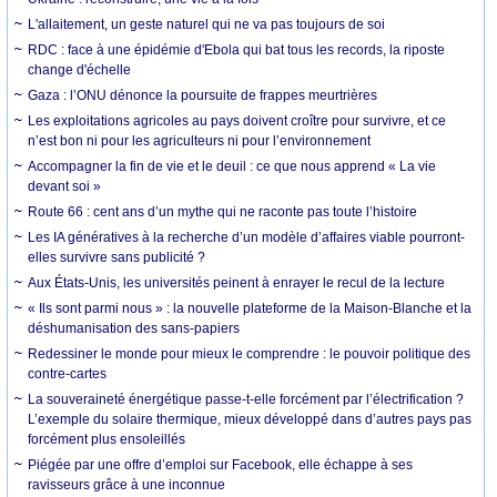
L'allaitement, un geste naturel qui ne va pas toujours de soi
RDC : face à une épidémie d'Ebola qui bat tous les records, la riposte
change d'échelle
Gaza : l’ONU dénonce la poursuite de frappes meurtrières
Les exploitations agricoles au pays doivent croître pour survivre, et ce
n’est bon ni pour les agriculteurs ni pour l’environnement
Accompagner la fin de vie et le deuil : ce que nous apprend « La vie
devant soi »
Route 66 : cent ans d’un mythe qui ne raconte pas toute l’histoire
Les IA génératives à la recherche d’un modèle d’affaires viable pourront-
elles survivre sans publicité ?
Aux États-Unis, les universités peinent à enrayer le recul de la lecture
« Ils sont parmi nous » : la nouvelle plateforme de la Maison-Blanche et la
déshumanisation des sans-papiers
Redessiner le monde pour mieux le comprendre : le pouvoir politique des
contre-cartes
La souveraineté énergétique passe-t-elle forcément par l’électrification ?
L’exemple du solaire thermique, mieux développé dans d’autres pays pas
forcément plus ensoleillés
Piégée par une offre d’emploi sur Facebook, elle échappe à ses
ravisseurs grâce à une inconnue