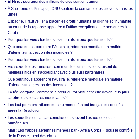
El Niño : pourquoi des millions de vies sont en danger
À Sao Tomé-et-Principe, l’ONU soutient la confiance des citoyens dans les
urnes
Espagne. Il faut veiller à placer les droits humains, la dignité et l’humanité
au cœur de la réponse apportée à l’afflux exceptionnel de personnes à
Ceuta
Pourquoi les vieux torchons essuient-ils mieux que les neufs ?
Que peut nous apprendre l’Australie, référence mondiale en matière
d’alerte, sur la gestion des incendies ?
Pourquoi les vieux torchons essuient-ils mieux que les neufs ?
Vie sexuelle des rainettes : comment les femelles construisent de
meilleurs nids en s'accouplant avec plusieurs partenaires
Que peut nous apprendre l’Australie, référence mondiale en matière
d’alerte, sur la gestion des incendies ?
La fée Morgane : comment la sœur du roi Arthur est-elle devenue la plus
célèbre des sorcières médiévales ?
Les tout premiers influenceurs au monde étaient français et sont nés
après la Révolution
Les séquelles du cancer compliquent souvent l’usage des outils
numériques
Mali : Les frappes aériennes menées par « Africa Corps », sous le contrôle
de la Russie, tuent des civils