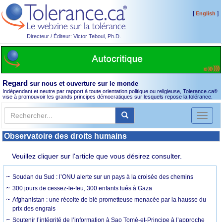
[
]
English
Directeur / Éditeur: Victor Teboul, Ph.D.
Regard
sur nous et ouverture sur le monde
Indépendant et neutre par rapport à toute orientation politique ou religieuse, Tolerance.ca
®
vise à promouvoir les grands principes démocratiques sur lesquels repose la tolérance.
Toggl
naviga
Observatoire des droits humains
Veuillez cliquer sur l'article que vous désirez consulter.
Soudan du Sud : l’ONU alerte sur un pays à la croisée des chemins
300 jours de cessez-le-feu, 300 enfants tués à Gaza
Afghanistan : une récolte de blé prometteuse menacée par la hausse du
prix des engrais
Soutenir l’intégrité de l’information à Sao Tomé-et-Principe à l’approche