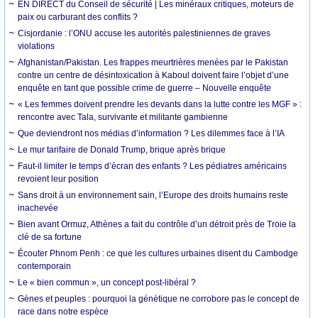
EN DIRECT du Conseil de sécurité | Les minéraux critiques, moteurs de
paix ou carburant des conflits ?
Cisjordanie : l’ONU accuse les autorités palestiniennes de graves
violations
Afghanistan/Pakistan. Les frappes meurtrières menées par le Pakistan
contre un centre de désintoxication à Kaboul doivent faire l’objet d’une
enquête en tant que possible crime de guerre – Nouvelle enquête
« Les femmes doivent prendre les devants dans la lutte contre les MGF » :
rencontre avec Tala, survivante et militante gambienne
Que deviendront nos médias d’information ? Les dilemmes face à l’IA
Le mur tarifaire de Donald Trump, brique après brique
Faut-il limiter le temps d’écran des enfants ? Les pédiatres américains
revoient leur position
Sans droit à un environnement sain, l’Europe des droits humains reste
inachevée
Bien avant Ormuz, Athènes a fait du contrôle d’un détroit près de Troie la
clé de sa fortune
Écouter Phnom Penh : ce que les cultures urbaines disent du Cambodge
contemporain
Le « bien commun », un concept post-libéral ?
Gènes et peuples : pourquoi la génétique ne corrobore pas le concept de
race dans notre espèce