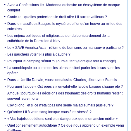
Avec « Confessions II », Madonna orchestre un écosystème de marque
complet
Canicule : quelles protections le droit offre-t-il aux travailleurs ?
Dans le massif des Bauges, le mystère de l’or qu'on trouve au milieu des
calcaires
Les enjeux politiques et religieux autour du bombardement de la
cathédrale de la Dormition à Kiev
Le « SAVE America Act » : réforme de bon sens ou manœuvre partisane ?
Les gauchers votent-ils plus à gauche ?
Pourquoi le camping séduit toujours autant (alors que tout a changé)
La sonobiopsie ou comment les ultrasons font parler les tissus sans les
opérer
Dans la famille Darwin, vous connaissiez Charles, découvrez Francis
Pourquoi l’algue « Ostreopsis » envahit-elle la côte basque chaque été ?
Afrique : pourquoi les décisions des tribunaux des droits humains restent
souvent lettre morte
Covid long : et si ce n'était pas une seule maladie, mais plusieurs ?
Qu’arrive-t-il à votre sang lorsque vous êtes stressé ?
« Vos trajets quotidiens sont plus dangereux que mon ancien métier »
Quel consentement autochtone ? Ce que nous apprend un exemple venu
d’ailleurs