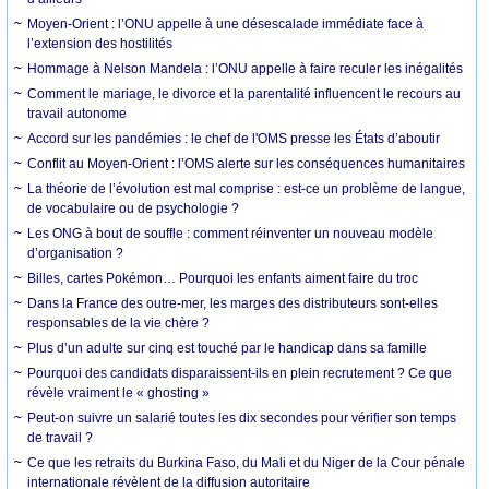
Moyen-Orient : l’ONU appelle à une désescalade immédiate face à
l’extension des hostilités
Hommage à Nelson Mandela : l’ONU appelle à faire reculer les inégalités
Comment le mariage, le divorce et la parentalité influencent le recours au
travail autonome
Accord sur les pandémies : le chef de l'OMS presse les États d’aboutir
Conflit au Moyen-Orient : l’OMS alerte sur les conséquences humanitaires
La théorie de l’évolution est mal comprise : est-ce un problème de langue,
de vocabulaire ou de psychologie ?
Les ONG à bout de souffle : comment réinventer un nouveau modèle
d’organisation ?
Billes, cartes Pokémon… Pourquoi les enfants aiment faire du troc
Dans la France des outre-mer, les marges des distributeurs sont-elles
responsables de la vie chère ?
Plus d’un adulte sur cinq est touché par le handicap dans sa famille
Pourquoi des candidats disparaissent-ils en plein recrutement ? Ce que
révèle vraiment le « ghosting »
Peut-on suivre un salarié toutes les dix secondes pour vérifier son temps
de travail ?
Ce que les retraits du Burkina Faso, du Mali et du Niger de la Cour pénale
internationale révèlent de la diffusion autoritaire