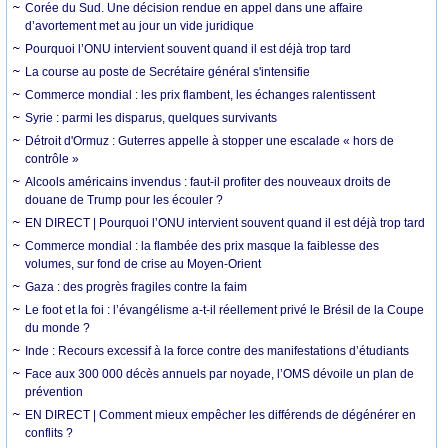
Corée du Sud. Une décision rendue en appel dans une affaire
d’avortement met au jour un vide juridique
Pourquoi l’ONU intervient souvent quand il est déjà trop tard
La course au poste de Secrétaire général s'intensifie
Commerce mondial : les prix flambent, les échanges ralentissent
Syrie : parmi les disparus, quelques survivants
Détroit d'Ormuz : Guterres appelle à stopper une escalade « hors de
contrôle »
Alcools américains invendus : faut-il profiter des nouveaux droits de
douane de Trump pour les écouler ?
EN DIRECT | Pourquoi l’ONU intervient souvent quand il est déjà trop tard
Commerce mondial : la flambée des prix masque la faiblesse des
volumes, sur fond de crise au Moyen-Orient
Gaza : des progrès fragiles contre la faim
Le foot et la foi : l’évangélisme a-t-il réellement privé le Brésil de la Coupe
du monde ?
Inde : Recours excessif à la force contre des manifestations d’étudiants
Face aux 300 000 décès annuels par noyade, l’OMS dévoile un plan de
prévention
EN DIRECT | Comment mieux empêcher les différends de dégénérer en
conflits ?