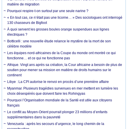
matière de migration
Pourquoi respire-t-on surtout par une seule narine ?
« En tout cas, ce n’était pas une licorne… » Des sociologues ont interrogé
130 chasseurs de Bigfoot
À quoi servent les grosses boules orange suspendues aux lignes
électriques ?
Botticelli : une nouvelle étude relance le mystère de la mort de son
célèbre modèle
Les équipes nord-africaines de la Coupe du monde ont montré ce qui
fonctionne… et ce qui ne fonctionne pas
Afrique. Vingt ans après sa création, la Cour africaine a besoin de plus de
soutien pour mener sa mission en matière de droits humains sur le
continent
Libye : La CPI autorise le renvoi en procès d’une première affaire
Myanmar. Plusieurs tragédies survenues en mer mettent en lumière les
choix désespérés que doivent faire les Rohingyas
Pourquoi l’Organisation mondiale de la Santé est utile aux citoyens
français
Le conflit au Moyen-Orient pourrait plonger 23 millions d’enfants
supplémentaires dans la pauvreté
Venezuela : après les secours d’urgence, le long chemin de la
reconstruction