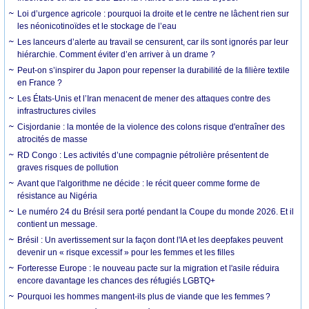
Loi d’urgence agricole : pourquoi la droite et le centre ne lâchent rien sur
les néonicotinoïdes et le stockage de l’eau
Les lanceurs d’alerte au travail se censurent, car ils sont ignorés par leur
hiérarchie. Comment éviter d’en arriver à un drame ?
Peut-on s’inspirer du Japon pour repenser la durabilité de la filière textile
en France ?
Les États-Unis et l’Iran menacent de mener des attaques contre des
infrastructures civiles
Cisjordanie : la montée de la violence des colons risque d'entraîner des
atrocités de masse
RD Congo : Les activités d’une compagnie pétrolière présentent de
graves risques de pollution
Avant que l'algorithme ne décide : le récit queer comme forme de
résistance au Nigéria
Le numéro 24 du Brésil sera porté pendant la Coupe du monde 2026. Et il
contient un message.
Brésil : Un avertissement sur la façon dont l'IA et les deepfakes peuvent
devenir un « risque excessif » pour les femmes et les filles
Forteresse Europe : le nouveau pacte sur la migration et l'asile réduira
encore davantage les chances des réfugiés LGBTQ+
Pourquoi les hommes mangent-ils plus de viande que les femmes ?