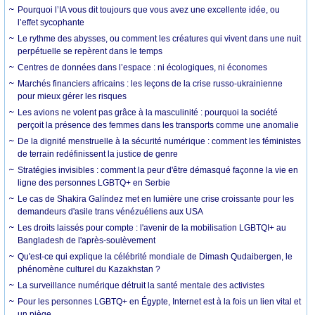
Pourquoi l’IA vous dit toujours que vous avez une excellente idée, ou
l’effet sycophante
Le rythme des abysses, ou comment les créatures qui vivent dans une nuit
perpétuelle se repèrent dans le temps
Centres de données dans l’espace : ni écologiques, ni économes
Marchés financiers africains : les leçons de la crise russo-ukrainienne
pour mieux gérer les risques
Les avions ne volent pas grâce à la masculinité : pourquoi la société
perçoit la présence des femmes dans les transports comme une anomalie
De la dignité menstruelle à la sécurité numérique : comment les féministes
de terrain redéfinissent la justice de genre
Stratégies invisibles : comment la peur d'être démasqué façonne la vie en
ligne des personnes LGBTQ+ en Serbie
Le cas de Shakira Galíndez met en lumière une crise croissante pour les
demandeurs d'asile trans vénézuéliens aux USA
Les droits laissés pour compte : l'avenir de la mobilisation LGBTQI+ au
Bangladesh de l'après-soulèvement
Qu'est-ce qui explique la célébrité mondiale de Dimash Qudaibergen, le
phénomène culturel du Kazakhstan ?
La surveillance numérique détruit la santé mentale des activistes
Pour les personnes LGBTQ+ en Égypte, Internet est à la fois un lien vital et
un piège