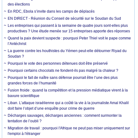
des élections
En RDC, Ebola s’invite dans les camps de déplacés
EN DIRECT - Réunion du Conseil de sécurité sur le Soudan du Sud
Les entreprises qui passent à la semaine de quatre jours sont-elles plus
productives ? Une étude menée sur 15 entreprises apporte des réponses
Quand la paix devient suspecte : pourquoi Peter Thiel voit le pape comme
l’Antéchrist
La guerre contre les houthistes du Yémen peut-elle détourner Riyad du
Soudan ?
Pourquoi le vote des personnes détenues doit être préservé
Pourquoi certains chocolats ne fondent-ils pas malgré la chaleur ?
Pourquoi le fait de naître sans défense pourrait être l’une des plus
grandes forces de l’humanité
Fusion froide : quand la compétition et la pression médiatique virent à la
bavure scientifique
Liban. L’attaque israélienne qui a coûté la vie à la journaliste Amal Khalil
doit faire l’objet d’une enquête pour crime de guerre
Décharges sauvages, décharges anciennes : comment surmonter la
tentation de l’oubli ?
Migration de travail : pourquoi l'Afrique ne peut pas miser uniquement sur
l'emploi à l'étranger