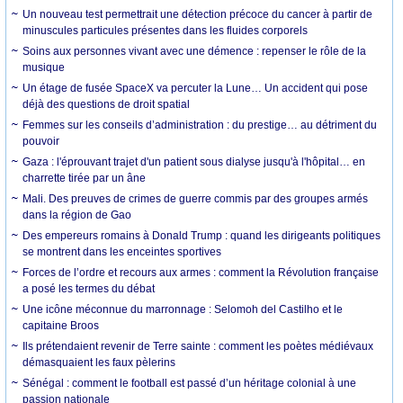
Un nouveau test permettrait une détection précoce du cancer à partir de
minuscules particules présentes dans les fluides corporels
Soins aux personnes vivant avec une démence : repenser le rôle de la
musique
Un étage de fusée SpaceX va percuter la Lune… Un accident qui pose
déjà des questions de droit spatial
Femmes sur les conseils d’administration : du prestige… au détriment du
pouvoir
Gaza : l'éprouvant trajet d'un patient sous dialyse jusqu'à l'hôpital… en
charrette tirée par un âne
Mali. Des preuves de crimes de guerre commis par des groupes armés
dans la région de Gao
Des empereurs romains à Donald Trump : quand les dirigeants politiques
se montrent dans les enceintes sportives
Forces de l’ordre et recours aux armes : comment la Révolution française
a posé les termes du débat
Une icône méconnue du marronnage : Selomoh del Castilho et le
capitaine Broos
Ils prétendaient revenir de Terre sainte : comment les poètes médiévaux
démasquaient les faux pèlerins
Sénégal : comment le football est passé d’un héritage colonial à une
passion nationale