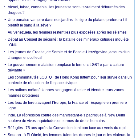
Alcool, tabac, cannabis : les jeunes se sont-ils vraiment détournés des
drogues ?
Une punaise-vampire dans nos jardins : le tigre du platane préférera-t-il
bientôt le sang à la sève ?
Au Venezuela, les femmes restent les plus exposées après les séismes
Débat au Conseil de sécurité : la bataille des minéraux critiques inquiète
l'ONU
Les jeunes de Croatie, de Serbie et de Bosnie-Herzégovine, acteurs d'un
changement collectif
Le gouvernement malaisien remplace le terme « LGBT » par « culture
déviante »
Les communautés LGBTQ+ de Hong Kong luttent pour leur survie dans un
contexte de réduction de l'espace civique
Les nations mélanésiennes s'engagent à relier et étendre leurs zones
marines protégées
Les feux de forêt ravagent l’Europe, la France et l’Espagne en première
ligne
Inde. La répression contre des manifestant·e·s pacifiques à New Delhi
soulève de vives inquiétudes en termes de droits humains
Réfugiés : 75 ans après, la Convention tient bon face aux vents du repli
Soudan : à El Obeid, les femmes fuient les drones le jour et les violeurs la