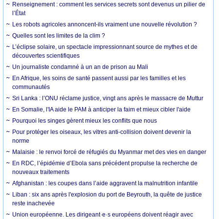
Renseignement : comment les services secrets sont devenus un pilier de
l’État
Les robots agricoles annoncent-ils vraiment une nouvelle révolution ?
Quelles sont les limites de la clim ?
L’éclipse solaire, un spectacle impressionnant source de mythes et de
découvertes scientifiques
Un journaliste condamné à un an de prison au Mali
En Afrique, les soins de santé passent aussi par les familles et les
communautés
Sri Lanka : l’ONU réclame justice, vingt ans après le massacre de Muttur
En Somalie, l'IA aide le PAM à anticiper la faim et mieux cibler l'aide
Pourquoi les singes gèrent mieux les conflits que nous
Pour protéger les oiseaux, les vitres anti-collision doivent devenir la
norme
Malaisie : le renvoi forcé de réfugiés du Myanmar met des vies en danger
En RDC, l’épidémie d’Ebola sans précédent propulse la recherche de
nouveaux traitements
Afghanistan : les coupes dans l’aide aggravent la malnutrition infantile
Liban : six ans après l'explosion du port de Beyrouth, la quête de justice
reste inachevée
Union européenne. Les dirigeant·e·s européens doivent réagir avec