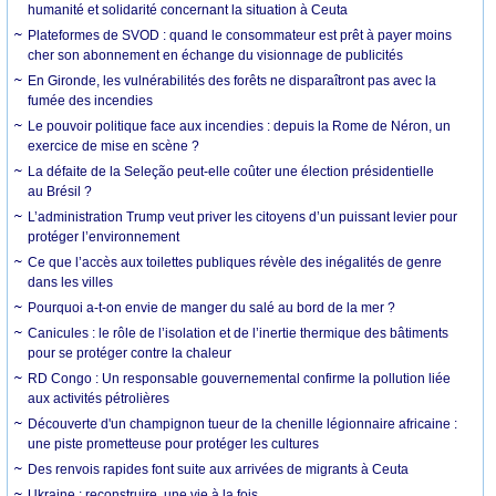
humanité et solidarité concernant la situation à Ceuta
Plateformes de SVOD : quand le consommateur est prêt à payer moins
cher son abonnement en échange du visionnage de publicités
En Gironde, les vulnérabilités des forêts ne disparaîtront pas avec la
fumée des incendies
Le pouvoir politique face aux incendies : depuis la Rome de Néron, un
exercice de mise en scène ?
La défaite de la Seleção peut-elle coûter une élection présidentielle
au Brésil ?
L’administration Trump veut priver les citoyens d’un puissant levier pour
protéger l’environnement
Ce que l’accès aux toilettes publiques révèle des inégalités de genre
dans les villes
Pourquoi a-t-on envie de manger du salé au bord de la mer ?
Canicules : le rôle de l’isolation et de l’inertie thermique des bâtiments
pour se protéger contre la chaleur
RD Congo : Un responsable gouvernemental confirme la pollution liée
aux activités pétrolières
Découverte d'un champignon tueur de la chenille légionnaire africaine :
une piste prometteuse pour protéger les cultures
Des renvois rapides font suite aux arrivées de migrants à Ceuta
Ukraine : reconstruire, une vie à la fois