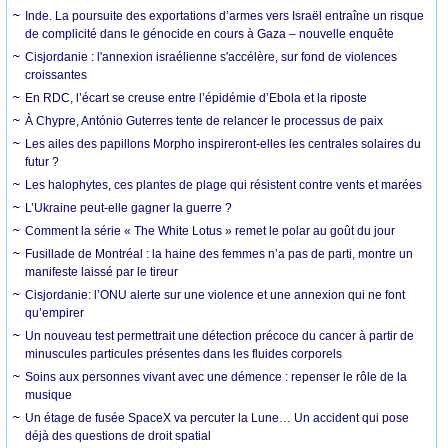
Inde. La poursuite des exportations d’armes vers Israël entraîne un risque
de complicité dans le génocide en cours à Gaza – nouvelle enquête
Cisjordanie : l'annexion israélienne s'accélère, sur fond de violences
croissantes
En RDC, l’écart se creuse entre l’épidémie d’Ebola et la riposte
À Chypre, António Guterres tente de relancer le processus de paix
Les ailes des papillons Morpho inspireront-elles les centrales solaires du
futur ?
Les halophytes, ces plantes de plage qui résistent contre vents et marées
L’Ukraine peut-elle gagner la guerre ?
Comment la série « The White Lotus » remet le polar au goût du jour
Fusillade de Montréal : la haine des femmes n’a pas de parti, montre un
manifeste laissé par le tireur
Cisjordanie: l’ONU alerte sur une violence et une annexion qui ne font
qu’empirer
Un nouveau test permettrait une détection précoce du cancer à partir de
minuscules particules présentes dans les fluides corporels
Soins aux personnes vivant avec une démence : repenser le rôle de la
musique
Un étage de fusée SpaceX va percuter la Lune… Un accident qui pose
déjà des questions de droit spatial