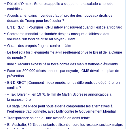
Détroit d'Ormuz : Guterres appelle à stopper une escalade « hors de
contrôle »
Alcools américains invendus : faut-il profiter des nouveaux droits de
douane de Trump pour les écouler ?
EN DIRECT | Pourquoi l’ONU intervient souvent quand il est déjà trop tard
Commerce mondial : la flambée des prix masque la faiblesse des
volumes, sur fond de crise au Moyen-Orient
Gaza : des progrès fragiles contre la faim
Le foot et la foi : l’évangélisme a-t-il réellement privé le Brésil de la Coupe
du monde ?
Inde : Recours excessif à la force contre des manifestations d’étudiants
Face aux 300 000 décès annuels par noyade, l’OMS dévoile un plan de
prévention
EN DIRECT | Comment mieux empêcher les différends de dégénérer en
conflits ?
« Taxi Driver » : en 1976, le film de Martin Scorsese annonçait déjà
la manosphère
La saga One Piece peut nous aider à comprendre les alternatives à
l’entreprise traditionnelle, avec Luffy contre le Gouvernement Mondial
Transparence salariale : une avancée en demi-teinte
En Australie, 85 % des enfants utilisent encore les réseaux sociaux malgré