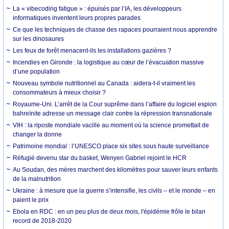
La « vibecoding fatigue » : épuisés par l’IA, les développeurs
informatiques inventent leurs propres parades
Ce que les techniques de chasse des rapaces pourraient nous apprendre
sur les dinosaures
Les feux de forêt menacent-ils les installations gazières ?
Incendies en Gironde : la logistique au cœur de l’évacuation massive
d’une population
Nouveau symbole nutritionnel au Canada : aidera-t-il vraiment les
consommateurs à mieux choisir ?
Royaume-Uni. L’arrêt de la Cour suprême dans l’affaire du logiciel espion
bahreïnite adresse un message clair contre la répression transnationale
VIH : la riposte mondiale vacille au moment où la science promettait de
changer la donne
Patrimoine mondial : l’UNESCO place six sites sous haute surveillance
Réfugié devenu star du basket, Wenyen Gabriel rejoint le HCR
Au Soudan, des mères marchent des kilomètres pour sauver leurs enfants
de la malnutrition
Ukraine : à mesure que la guerre s’intensifie, les civils – et le monde – en
paient le prix
Ebola en RDC : en un peu plus de deux mois, l'épidémie frôle le bilan
record de 2018-2020