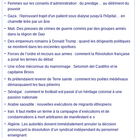
Femmes sur les conseils d’administration : du prestige… au détriment du
pouvoir
Gaza : l'éprouvant trajet d'un patient sous dialyse jusqu'à l'hôpital… en
charrette tirée par un âne
Mali. Des preuves de crimes de guerre commis par des groupes armés
dans la région de Gao
Des empereurs romains à Donald Trump : quand les dirigeants politiques
se montrent dans les enceintes sportives
Forces de l’ordre et recours aux armes : comment la Révolution française
a posé les termes du débat
Une icône méconnue du marronnage : Selomoh del Castilho et le
capitaine Broos
Ils prétendaient revenir de Terre sainte : comment les poètes médiévaux
démasquaient les faux pèlerins
Sénégal : comment le football est passé d’un héritage colonial à une
passion nationale
Arabie saoudite : nouvelles exécutions de migrants éthiopiens
Iran. Il faut mettre un terme à la campagne d’exécutions et de
condamnations à mort arbitraires de manifestant·e·s
Algérie. Les autorités doivent immédiatement annuler la décision
prononçant la dissolution d’un syndicat indépendant du personnel
enseignant