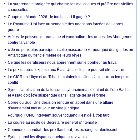
La surprenante araignée qui chasse les moustiques et préfère nos vieilles
chaussettes
Coupe du Monde 2026 : le football a-t-il gagné ?
Le Royaume-Uni face au scandale des adoptions forcées de l’après-
guerre
Arêtes de poisson, quarantaine et vaccination : les armes des Aborigènes
contre la variole
« Je ne peux plus participer à cette mascarade » : pourquoi des guides en
Antarctique quittent le métier de leurs rêves
Ce que les dératiseurs nous apprennent sur le bonheur au travail
Le prix du bœuf explose aux États-Unis et le pire pourrait être à venir
Le CICR en Libye et au Tchad : maintenir les liens familiaux au temps du
conflit
Syrie. L’application de la loi sur la cybercriminalité datant de l’ère Bachar
el Assad doit être suspendue dans l’attente de sa réforme
Corée du Sud. Une décision rendue en appel dans une affaire
d’avortement met au jour un vide juridique
Pourquoi l’ONU intervient souvent quand il est déjà trop tard
La course au poste de Secrétaire général s'intensifie
Commerce mondial : les prix flambent, les échanges ralentissent
Syrie : parmi les disparus, quelques survivants