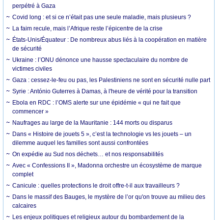
perpétré à Gaza
Covid long : et si ce n’était pas une seule maladie, mais plusieurs ?
La faim recule, mais l’Afrique reste l’épicentre de la crise
États-Unis/Équateur : De nombreux abus liés à la coopération en matière
de sécurité
Ukraine : l’ONU dénonce une hausse spectaculaire du nombre de
victimes civiles
Gaza : cessez-le-feu ou pas, les Palestiniens ne sont en sécurité nulle part
Syrie : António Guterres à Damas, à l'heure de vérité pour la transition
Ebola en RDC : l’OMS alerte sur une épidémie « qui ne fait que
commencer »
Naufrages au large de la Mauritanie : 144 morts ou disparus
Dans « Histoire de jouets 5 », c’est la technologie vs les jouets – un
dilemme auquel les familles sont aussi confrontées
On expédie au Sud nos déchets… et nos responsabilités
Avec « Confessions II », Madonna orchestre un écosystème de marque
complet
Canicule : quelles protections le droit offre-t-il aux travailleurs ?
Dans le massif des Bauges, le mystère de l’or qu'on trouve au milieu des
calcaires
Les enjeux politiques et religieux autour du bombardement de la