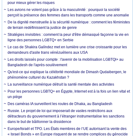
pour mieux gérer les risques
Les avions ne volent pas grâce à la masculinité : pourquoi la société
perçoit la présence des femmes dans les transports comme une anomalie
De la dignité menstruelle à la sécurité numérique : comment les féministes
de terrain redéfinissent la justice de genre
Stratégies invisibles : comment la peur d'être démasqué façonne la vie en
ligne des personnes LGBTQ+ en Serbie
Le cas de Shakira Galíndez met en lumière une crise croissante pour les
demandeurs d'asile trans vénézuéliens aux USA
Les droits laissés pour compte : l'avenir de la mobilisation LGBTQI+ au
Bangladesh de l'après-soulèvement
Qu'est-ce qui explique la célébrité mondiale de Dimash Qudaibergen, le
phénomène culturel du Kazakhstan ?
La surveillance numérique détruit la santé mentale des activistes
Pour les personnes LGBTQ+ en Égypte, Internet est à la fois un lien vital et
un piège
Des caméras IA surveillent les routes de Dhaka, au Bangladesh
Russie. Le projet de loi qui imposerait de vastes restrictions aux
détracteurs du gouvernement à l’étranger instrumentalise les sanctions
dans le but de bâillonner la dissidence
Europe/Israël et TPO. Les États membres de l’UE autorisant la vente des
« Israel Bonds » en Europe risquent de se rendre complices du génocide