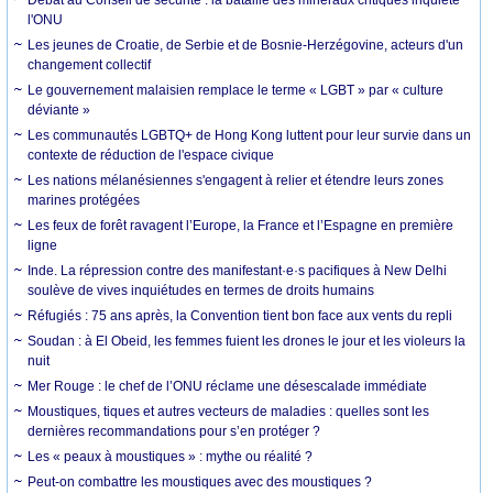
l'ONU
Les jeunes de Croatie, de Serbie et de Bosnie-Herzégovine, acteurs d'un
changement collectif
Le gouvernement malaisien remplace le terme « LGBT » par « culture
déviante »
Les communautés LGBTQ+ de Hong Kong luttent pour leur survie dans un
contexte de réduction de l'espace civique
Les nations mélanésiennes s'engagent à relier et étendre leurs zones
marines protégées
Les feux de forêt ravagent l’Europe, la France et l’Espagne en première
ligne
Inde. La répression contre des manifestant·e·s pacifiques à New Delhi
soulève de vives inquiétudes en termes de droits humains
Réfugiés : 75 ans après, la Convention tient bon face aux vents du repli
Soudan : à El Obeid, les femmes fuient les drones le jour et les violeurs la
nuit
Mer Rouge : le chef de l’ONU réclame une désescalade immédiate
Moustiques, tiques et autres vecteurs de maladies : quelles sont les
dernières recommandations pour s’en protéger ?
Les « peaux à moustiques » : mythe ou réalité ?
Peut-on combattre les moustiques avec des moustiques ?