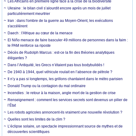
Les Africains en première ligne face à la crise de la biodiversité
Ukraine : le bilan civil s’alourdit encore après un mois de juillet
particulièrement meurtrier
Iran : dans l'ombre de la guerre au Moyen-Orient, les exécutions
s'accélèrent
Daech : l'Afrique au cœur de la menace
El Niño menace de faire basculer 49 millions de personnes dans la faim :
le PAM renforce sa riposte
Décès de Rudolph Marcus : est-ce la fin des théories analytiques
élégantes ?
Dans l’Antiquité, les Grecs n’étaient pas tous bodybuildés !
De 1940 à 1944, quel véhicule roulait en l’absence de pétrole ?
Il n’y a pas si longtemps, les grillons chantaient dans le métro parisien
Donald Trump ou la contagion du mal ordinaire
Incendies : le retour à la maison, angle mort de la gestion de crise
Renseignement : comment les services secrets sont devenus un pilier de
l’État
Les robots agricoles annoncent-ils vraiment une nouvelle révolution ?
Quelles sont les limites de la clim ?
L’éclipse solaire, un spectacle impressionnant source de mythes et de
découvertes scientifiques