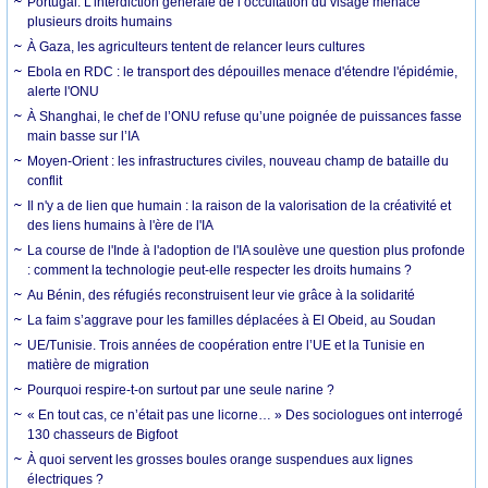
Portugal. L’interdiction générale de l’occultation du visage menace
plusieurs droits humains
À Gaza, les agriculteurs tentent de relancer leurs cultures
Ebola en RDC : le transport des dépouilles menace d'étendre l'épidémie,
alerte l'ONU
À Shanghai, le chef de l’ONU refuse qu’une poignée de puissances fasse
main basse sur l’IA
Moyen-Orient : les infrastructures civiles, nouveau champ de bataille du
conflit
Il n'y a de lien que humain : la raison de la valorisation de la créativité et
des liens humains à l'ère de l'IA
La course de l'Inde à l'adoption de l'IA soulève une question plus profonde
: comment la technologie peut-elle respecter les droits humains ?
Au Bénin, des réfugiés reconstruisent leur vie grâce à la solidarité
La faim s’aggrave pour les familles déplacées à El Obeid, au Soudan
UE/Tunisie. Trois années de coopération entre l’UE et la Tunisie en
matière de migration
Pourquoi respire-t-on surtout par une seule narine ?
« En tout cas, ce n’était pas une licorne… » Des sociologues ont interrogé
130 chasseurs de Bigfoot
À quoi servent les grosses boules orange suspendues aux lignes
électriques ?