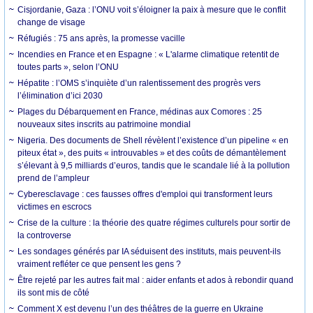
Cisjordanie, Gaza : l’ONU voit s’éloigner la paix à mesure que le conflit
change de visage
Réfugiés : 75 ans après, la promesse vacille
Incendies en France et en Espagne : « L'alarme climatique retentit de
toutes parts », selon l’ONU
Hépatite : l’OMS s’inquiète d’un ralentissement des progrès vers
l’élimination d’ici 2030
Plages du Débarquement en France, médinas aux Comores : 25
nouveaux sites inscrits au patrimoine mondial
Nigeria. Des documents de Shell révèlent l’existence d’un pipeline « en
piteux état », des puits « introuvables » et des coûts de démantèlement
s’élevant à 9,5 milliards d’euros, tandis que le scandale lié à la pollution
prend de l’ampleur
Cyberesclavage : ces fausses offres d'emploi qui transforment leurs
victimes en escrocs
Crise de la culture : la théorie des quatre régimes culturels pour sortir de
la controverse
Les sondages générés par IA séduisent des instituts, mais peuvent-ils
vraiment refléter ce que pensent les gens ?
Être rejeté par les autres fait mal : aider enfants et ados à rebondir quand
ils sont mis de côté
Comment X est devenu l’un des théâtres de la guerre en Ukraine