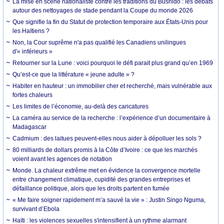
La mise en scène nationaliste contre les traditions du Bushido : les débats
autour des nettoyages de stade pendant la Coupe du monde 2026
Que signifie la fin du Statut de protection temporaire aux États-Unis pour
les Haïtiens ?
Non, la Cour suprême n'a pas qualifié les Canadiens unilingues
d'« inférieurs »
Retourner sur la Lune : voici pourquoi le défi parait plus grand qu’en 1969
Qu’est-ce que la littérature « jeune adulte » ?
Habiter en hauteur : un immobilier cher et recherché, mais vulnérable aux
fortes chaleurs
Les limites de l’économie, au-delà des caricatures
La caméra au service de la recherche : l’expérience d’un documentaire à
Madagascar
Cadmium : des laitues peuvent-elles nous aider à dépolluer les sols ?
80 milliards de dollars promis à la Côte d’Ivoire : ce que les marchés
voient avant les agences de notation
Monde. La chaleur extrême met en évidence la convergence mortelle
entre changement climatique, cupidité des grandes entreprises et
défaillance politique, alors que les droits partent en fumée
« Me faire soigner rapidement m’a sauvé la vie » : Justin Singo Nguma,
survivant d’Ebola
Haïti : les violences sexuelles s'intensifient à un rythme alarmant