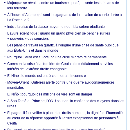
Majorque se révolte contre un tourisme qui dépossède les habitants de
leur territoire
À l’heure d’Airbnb, qui sont les gagnants de la location de courte durée à
La Rochelle ?
Inde : la crise de la classe moyenne nourrit la colère étudiante
Bavure scientifique : quand un grand physicien se penche sur les
« pouvoirs » des sourciers
Les plans de travail en quartz, à l’origine d’une crise de santé publique
aux États-Unis et dans le monde
Pourquoi Ceuta est au cœur d’une crise migratoire permanente
Comment la crise à la frontière de Ceuta a immédiatement servi les
intérêts de l’extrême droite espagnole
El Niño : le monde est entré « en terrain inconnu »
Moyen-Orient : Guterres alerte contre une guerre aux conséquences
mondiales
El Niño : pourquoi des millions de vies sont en danger
À Sao Tomé-et-Principe, l’ONU soutient la confiance des citoyens dans les
urnes
Espagne. Il faut veiller à placer les droits humains, la dignité et l’humanité
au cœur de la réponse apportée à l’afflux exceptionnel de personnes à
Ceuta
Pourquoi les vieux torchons essuient-ils mieux que les neufs ?