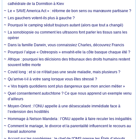
cathédrale de la Dormition à Kiev
Le « SAVE America Act » : réforme de bon sens ou manœuvre partisane ?
Les gauchers votent-ils plus à gauche ?
Pourquoi le camping séduit toujours autant (alors que tout a changé)
La sonobiopsie ou comment les ultrasons font parler les tissus sans les
opérer
Dans la famille Darwin, vous connaissiez Charles, découvrez Francis
Pourquoi l’algue « Ostreopsis » envahit-elle la côte basque chaque été ?
Afrique : pourquoi les décisions des tribunaux des droits humains restent
souvent lettre morte
Covid long : et si ce n'était pas une seule maladie, mais plusieurs ?
Qu’arrive-t-il à votre sang lorsque vous êtes stressé ?
« Vos trajets quotidiens sont plus dangereux que mon ancien métier »
Quel consentement autochtone ? Ce que nous apprend un exemple venu
d’ailleurs
Moyen-Orient : l’ONU appelle à une désescalade immédiate face à
l’extension des hostilités
Hommage à Nelson Mandela : l’ONU appelle à faire reculer les inégalités
Comment le mariage, le divorce et la parentalité influencent le recours au
travail autonome
Accord sur les pandémies : le chef de l'OMS presse les États d’aboutir