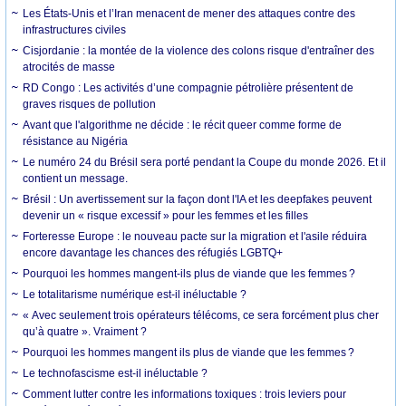
Les États-Unis et l’Iran menacent de mener des attaques contre des
infrastructures civiles
Cisjordanie : la montée de la violence des colons risque d'entraîner des
atrocités de masse
RD Congo : Les activités d’une compagnie pétrolière présentent de
graves risques de pollution
Avant que l'algorithme ne décide : le récit queer comme forme de
résistance au Nigéria
Le numéro 24 du Brésil sera porté pendant la Coupe du monde 2026. Et il
contient un message.
Brésil : Un avertissement sur la façon dont l'IA et les deepfakes peuvent
devenir un « risque excessif » pour les femmes et les filles
Forteresse Europe : le nouveau pacte sur la migration et l'asile réduira
encore davantage les chances des réfugiés LGBTQ+
Pourquoi les hommes mangent-ils plus de viande que les femmes ?
Le totalitarisme numérique est-il inéluctable ?
« Avec seulement trois opérateurs télécoms, ce sera forcément plus cher
qu’à quatre ». Vraiment ?
Pourquoi les hommes mangent ils plus de viande que les femmes ?
Le technofascisme est-il inéluctable ?
Comment lutter contre les informations toxiques : trois leviers pour