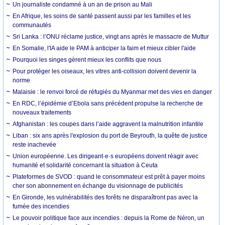
Un journaliste condamné à un an de prison au Mali
En Afrique, les soins de santé passent aussi par les familles et les
communautés
Sri Lanka : l’ONU réclame justice, vingt ans après le massacre de Muttur
En Somalie, l'IA aide le PAM à anticiper la faim et mieux cibler l'aide
Pourquoi les singes gèrent mieux les conflits que nous
Pour protéger les oiseaux, les vitres anti-collision doivent devenir la
norme
Malaisie : le renvoi forcé de réfugiés du Myanmar met des vies en danger
En RDC, l’épidémie d’Ebola sans précédent propulse la recherche de
nouveaux traitements
Afghanistan : les coupes dans l’aide aggravent la malnutrition infantile
Liban : six ans après l'explosion du port de Beyrouth, la quête de justice
reste inachevée
Union européenne. Les dirigeant·e·s européens doivent réagir avec
humanité et solidarité concernant la situation à Ceuta
Plateformes de SVOD : quand le consommateur est prêt à payer moins
cher son abonnement en échange du visionnage de publicités
En Gironde, les vulnérabilités des forêts ne disparaîtront pas avec la
fumée des incendies
Le pouvoir politique face aux incendies : depuis la Rome de Néron, un