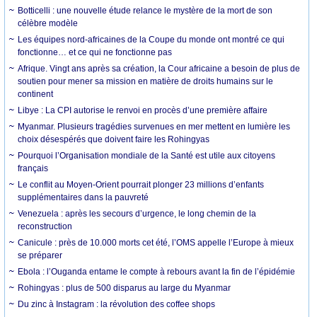
Botticelli : une nouvelle étude relance le mystère de la mort de son
célèbre modèle
Les équipes nord-africaines de la Coupe du monde ont montré ce qui
fonctionne… et ce qui ne fonctionne pas
Afrique. Vingt ans après sa création, la Cour africaine a besoin de plus de
soutien pour mener sa mission en matière de droits humains sur le
continent
Libye : La CPI autorise le renvoi en procès d’une première affaire
Myanmar. Plusieurs tragédies survenues en mer mettent en lumière les
choix désespérés que doivent faire les Rohingyas
Pourquoi l’Organisation mondiale de la Santé est utile aux citoyens
français
Le conflit au Moyen-Orient pourrait plonger 23 millions d’enfants
supplémentaires dans la pauvreté
Venezuela : après les secours d’urgence, le long chemin de la
reconstruction
Canicule : près de 10.000 morts cet été, l’OMS appelle l’Europe à mieux
se préparer
Ebola : l’Ouganda entame le compte à rebours avant la fin de l’épidémie
Rohingyas : plus de 500 disparus au large du Myanmar
Du zinc à Instagram : la révolution des coffee shops