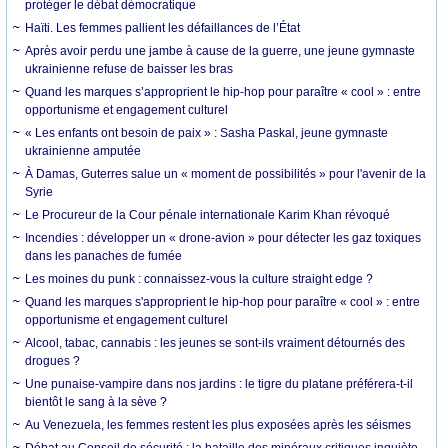
protéger le débat démocratique
Haïti. Les femmes pallient les défaillances de l’État
Après avoir perdu une jambe à cause de la guerre, une jeune gymnaste
ukrainienne refuse de baisser les bras
Quand les marques s’approprient le hip-hop pour paraître « cool » : entre
opportunisme et engagement culturel
« Les enfants ont besoin de paix » : Sasha Paskal, jeune gymnaste
ukrainienne amputée
À Damas, Guterres salue un « moment de possibilités » pour l'avenir de la
Syrie
Le Procureur de la Cour pénale internationale Karim Khan révoqué
Incendies : développer un « drone-avion » pour détecter les gaz toxiques
dans les panaches de fumée
Les moines du punk : connaissez-vous la culture straight edge ?
Quand les marques s'approprient le hip-hop pour paraître « cool » : entre
opportunisme et engagement culturel
Alcool, tabac, cannabis : les jeunes se sont-ils vraiment détournés des
drogues ?
Une punaise-vampire dans nos jardins : le tigre du platane préférera-t-il
bientôt le sang à la sève ?
Au Venezuela, les femmes restent les plus exposées après les séismes
Débat au Conseil de sécurité : la bataille des minéraux critiques inquiète