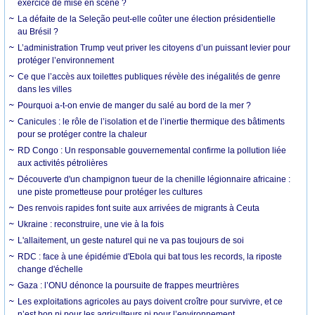
exercice de mise en scène ?
La défaite de la Seleção peut-elle coûter une élection présidentielle
au Brésil ?
L’administration Trump veut priver les citoyens d’un puissant levier pour
protéger l’environnement
Ce que l’accès aux toilettes publiques révèle des inégalités de genre
dans les villes
Pourquoi a-t-on envie de manger du salé au bord de la mer ?
Canicules : le rôle de l’isolation et de l’inertie thermique des bâtiments
pour se protéger contre la chaleur
RD Congo : Un responsable gouvernemental confirme la pollution liée
aux activités pétrolières
Découverte d'un champignon tueur de la chenille légionnaire africaine :
une piste prometteuse pour protéger les cultures
Des renvois rapides font suite aux arrivées de migrants à Ceuta
Ukraine : reconstruire, une vie à la fois
L'allaitement, un geste naturel qui ne va pas toujours de soi
RDC : face à une épidémie d'Ebola qui bat tous les records, la riposte
change d'échelle
Gaza : l’ONU dénonce la poursuite de frappes meurtrières
Les exploitations agricoles au pays doivent croître pour survivre, et ce
n’est bon ni pour les agriculteurs ni pour l’environnement