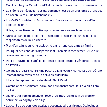
Conflit au Moyen-Orient : l’OMS alerte sur les conséquences humanitaires
La théorie de l’évolution est mal comprise : est-ce un problème de langue,
de vocabulaire ou de psychologie ?
Les ONG à bout de souffle : comment réinventer un nouveau modèle
d’organisation ?
Billes, cartes Pokémon… Pourquoi les enfants aiment faire du troc
Dans la France des outre-mer, les marges des distributeurs sont-elles
responsables de la vie chère ?
Plus d’un adulte sur cinq est touché par le handicap dans sa famille
Pourquoi des candidats disparaissent-ils en plein recrutement ? Ce que
révèle vraiment le « ghosting »
Peut-on suivre un salarié toutes les dix secondes pour vérifier son temps
de travail ?
Ce que les retraits du Burkina Faso, du Mali et du Niger de la Cour pénale
internationale révèlent de la diffusion autoritaire
Libérez le rappeur marocain Mehdi Black Wind
Compétences : comment les jeunes peuvent préparer leur avenir à l’ère
de l’IA
Ukraine : un remaniement qui révèle les fractures au sein du premier
cercle de Volodymyr Zelensky
Les centres de données spatiaux posent aussi des risques écologiques.