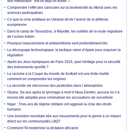
leur interdiction : est-ce déjà un échec ?
Comprendre l’effet des canicules sur la biodiversité du littoral avec les
sciences participatives
Ce que la crise politique en Ukraine dit de l’avenir de la défense
européenne
Dans le camp de Tsoundzou, à Mayotte, les oubliés de la route migratoire
de l’océan Indien
Pourquoi masculinisme et antisémitisme sont profondément liés
Le découpage technologique, la tactique vaine d’Apple pour esquiver la
régulation
Après les Jeux olympiques de Paris 2024, quel héritage pour la sécurité
des évènements sportifs ?
Le racisme à la Coupe du monde de football est une triste réalité :
comment en comprendre les origines
La seconde vie méconnue des pesticides dans l’atmosphère
Ghana. Six ans après le lynchage à mort d’Akua Denteh, aucune loi n’a
encore été adoptée pour criminaliser les accusations de sorcellerie
Niger : Trois ans de régime militaire ont aggravé la crise des droits
humains
Une évolution mondiale liée aux mouvements pour le genre a un impact
direct sur les communautés LBQT
Comment l'IA modernise la dictature africaine