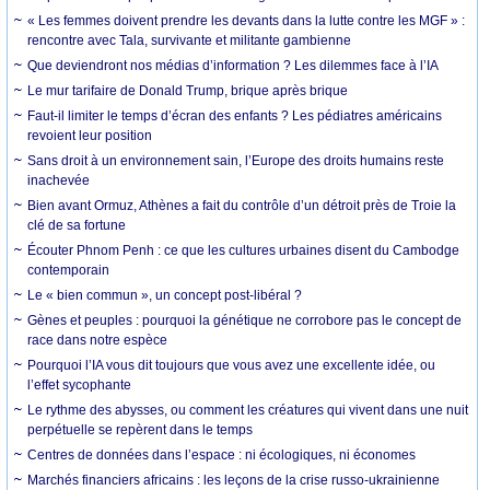
« Les femmes doivent prendre les devants dans la lutte contre les MGF » :
rencontre avec Tala, survivante et militante gambienne
Que deviendront nos médias d’information ? Les dilemmes face à l’IA
Le mur tarifaire de Donald Trump, brique après brique
Faut-il limiter le temps d’écran des enfants ? Les pédiatres américains
revoient leur position
Sans droit à un environnement sain, l’Europe des droits humains reste
inachevée
Bien avant Ormuz, Athènes a fait du contrôle d’un détroit près de Troie la
clé de sa fortune
Écouter Phnom Penh : ce que les cultures urbaines disent du Cambodge
contemporain
Le « bien commun », un concept post-libéral ?
Gènes et peuples : pourquoi la génétique ne corrobore pas le concept de
race dans notre espèce
Pourquoi l’IA vous dit toujours que vous avez une excellente idée, ou
l’effet sycophante
Le rythme des abysses, ou comment les créatures qui vivent dans une nuit
perpétuelle se repèrent dans le temps
Centres de données dans l’espace : ni écologiques, ni économes
Marchés financiers africains : les leçons de la crise russo-ukrainienne