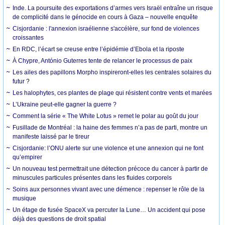
Inde. La poursuite des exportations d’armes vers Israël entraîne un risque
de complicité dans le génocide en cours à Gaza – nouvelle enquête
Cisjordanie : l'annexion israélienne s'accélère, sur fond de violences
croissantes
En RDC, l’écart se creuse entre l’épidémie d’Ebola et la riposte
À Chypre, António Guterres tente de relancer le processus de paix
Les ailes des papillons Morpho inspireront-elles les centrales solaires du
futur ?
Les halophytes, ces plantes de plage qui résistent contre vents et marées
L’Ukraine peut-elle gagner la guerre ?
Comment la série « The White Lotus » remet le polar au goût du jour
Fusillade de Montréal : la haine des femmes n’a pas de parti, montre un
manifeste laissé par le tireur
Cisjordanie: l’ONU alerte sur une violence et une annexion qui ne font
qu’empirer
Un nouveau test permettrait une détection précoce du cancer à partir de
minuscules particules présentes dans les fluides corporels
Soins aux personnes vivant avec une démence : repenser le rôle de la
musique
Un étage de fusée SpaceX va percuter la Lune… Un accident qui pose
déjà des questions de droit spatial