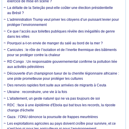
exercice de mise en scène ?
La défaite de la Seleção peut-elle coûter une élection présidentielle
au Brésil ?
L’administration Trump veut priver les citoyens d’un puissant levier pour
protéger l’environnement
Ce que l’accès aux toilettes publiques révèle des inégalités de genre
dans les villes
Pourquoi a-t-on envie de manger du salé au bord de la mer ?
Canicules : le rôle de l’isolation et de l’inertie thermique des bâtiments
pour se protéger contre la chaleur
RD Congo : Un responsable gouvernemental confirme la pollution liée
aux activités pétrolières
Découverte d'un champignon tueur de la chenille légionnaire africaine :
une piste prometteuse pour protéger les cultures
Des renvois rapides font suite aux arrivées de migrants à Ceuta
Ukraine : reconstruire, une vie à la fois
L'allaitement, un geste naturel qui ne va pas toujours de soi
RDC : face à une épidémie d'Ebola qui bat tous les records, la riposte
change d'échelle
Gaza : l’ONU dénonce la poursuite de frappes meurtrières
Les exploitations agricoles au pays doivent croître pour survivre, et ce
n’est bon ni pour les agriculteurs ni pour l’environnement