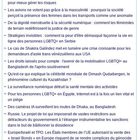
pour mieux gérer les risques
Les avions ne volent pas grâce à la masculinité : pourquoi la société
perçoit la présence des femmes dans les transports comme une anomalie
De la dignité menstruelle à la sécurité numérique : comment les féministes
de terrain redéfinissent la justice de genre
Stratégies invisibles : comment la peur d'être démasqué façonne la vie en
ligne des personnes LGBTQ+ en Serbie
Le cas de Shakira Galíndez met en lumière une crise croissante pour les
demandeurs d'asile trans vénézuéliens aux USA
Les droits laissés pour compte : l'avenir de la mobilisation LGBTQI+ au
Bangladesh de l'après-soulèvement
Qu'est-ce qui explique la célébrité mondiale de Dimash Qudaibergen, le
phénomène culturel du Kazakhstan ?
La surveillance numérique détruit la santé mentale des activistes
Pour les personnes LGBTQ+ en Égypte, Internet est à la fois un lien vital et
un piège
Des caméras IA surveillent les routes de Dhaka, au Bangladesh
Russie. Le projet de loi qui imposerait de vastes restrictions aux
détracteurs du gouvernement à l’étranger instrumentalise les sanctions
dans le but de bâillonner la dissidence
Europe/Israël et TPO. Les États membres de l’UE autorisant la vente des
« Israel Bonds » en Europe risquent de se rendre complices du génocide