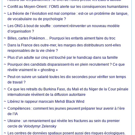
Conflit au Moyen-Orient : l’OMS alerte sur les conséquences humanitaires
La théorie de l’évolution est mal comprise : est-ce un problème de langue,
de vocabulaire ou de psychologie ?
Les ONG à bout de souffle : comment réinventer un nouveau modèle
d’organisation ?
Billes, cartes Pokémon… Pourquoi les enfants aiment faire du troc
Dans la France des outre-mer, les marges des distributeurs sont-elles
responsables de la vie chère ?
Plus d’un adulte sur cinq est touché par le handicap dans sa famille
Pourquoi des candidats disparaissent-ils en plein recrutement ? Ce que
révèle vraiment le « ghosting »
Peut-on suivre un salarié toutes les dix secondes pour vérifier son temps
de travail ?
Ce que les retraits du Burkina Faso, du Mali et du Niger de la Cour pénale
internationale révèlent de la diffusion autoritaire
Libérez le rappeur marocain Mehdi Black Wind
Compétences : comment les jeunes peuvent préparer leur avenir à l’ère
de l’IA
Ukraine : un remaniement qui révèle les fractures au sein du premier
cercle de Volodymyr Zelensky
Les centres de données spatiaux posent aussi des risques écologiques.