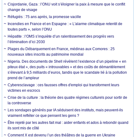
Cisjordanie, Gaza : l’ONU voit s’éloigner la paix à mesure que le conflit
change de visage
Réfugiés : 75 ans après, la promesse vacille
Incendies en France et en Espagne : « L'alarme climatique retentit de
toutes parts », selon l’ONU
Hépatite : l’OMS s’inquiète d’un ralentissement des progrès vers
l’élimination d’ici 2030
Plages du Débarquement en France, médinas aux Comores : 25
nouveaux sites inscrits au patrimoine mondial
Nigeria. Des documents de Shell révèlent l’existence d’un pipeline « en
piteux état », des puits « introuvables » et des coûts de démantèlement
s’élevant à 9,5 milliards d’euros, tandis que le scandale lié à la pollution
prend de l’ampleur
Cyberesclavage : ces fausses offres d'emploi qui transforment leurs
victimes en escrocs
Crise de la culture : la théorie des quatre régimes culturels pour sortir de
la controverse
Les sondages générés par IA séduisent des instituts, mais peuvent-ils
vraiment refléter ce que pensent les gens ?
Être rejeté par les autres fait mal : aider enfants et ados à rebondir quand
ils sont mis de côté
Comment X est devenu l’un des théâtres de la guerre en Ukraine