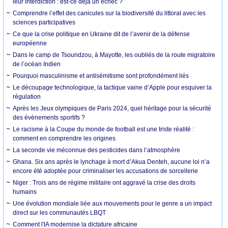
leur interdiction : est-ce déjà un échec ?
Comprendre l’effet des canicules sur la biodiversité du littoral avec les
sciences participatives
Ce que la crise politique en Ukraine dit de l’avenir de la défense
européenne
Dans le camp de Tsoundzou, à Mayotte, les oubliés de la route migratoire
de l’océan Indien
Pourquoi masculinisme et antisémitisme sont profondément liés
Le découpage technologique, la tactique vaine d’Apple pour esquiver la
régulation
Après les Jeux olympiques de Paris 2024, quel héritage pour la sécurité
des évènements sportifs ?
Le racisme à la Coupe du monde de football est une triste réalité :
comment en comprendre les origines
La seconde vie méconnue des pesticides dans l’atmosphère
Ghana. Six ans après le lynchage à mort d’Akua Denteh, aucune loi n’a
encore été adoptée pour criminaliser les accusations de sorcellerie
Niger : Trois ans de régime militaire ont aggravé la crise des droits
humains
Une évolution mondiale liée aux mouvements pour le genre a un impact
direct sur les communautés LBQT
Comment l'IA modernise la dictature africaine