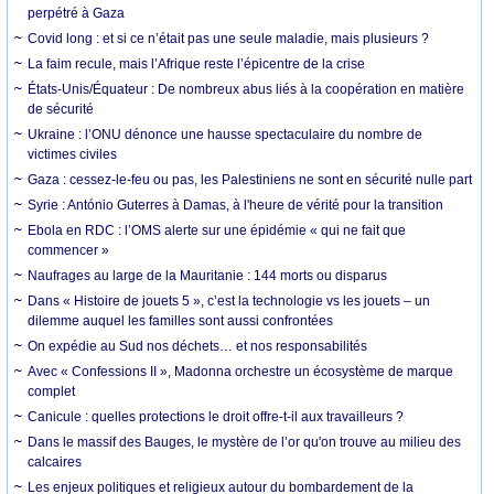
perpétré à Gaza
Covid long : et si ce n’était pas une seule maladie, mais plusieurs ?
La faim recule, mais l’Afrique reste l’épicentre de la crise
États-Unis/Équateur : De nombreux abus liés à la coopération en matière
de sécurité
Ukraine : l’ONU dénonce une hausse spectaculaire du nombre de
victimes civiles
Gaza : cessez-le-feu ou pas, les Palestiniens ne sont en sécurité nulle part
Syrie : António Guterres à Damas, à l'heure de vérité pour la transition
Ebola en RDC : l’OMS alerte sur une épidémie « qui ne fait que
commencer »
Naufrages au large de la Mauritanie : 144 morts ou disparus
Dans « Histoire de jouets 5 », c’est la technologie vs les jouets – un
dilemme auquel les familles sont aussi confrontées
On expédie au Sud nos déchets… et nos responsabilités
Avec « Confessions II », Madonna orchestre un écosystème de marque
complet
Canicule : quelles protections le droit offre-t-il aux travailleurs ?
Dans le massif des Bauges, le mystère de l’or qu'on trouve au milieu des
calcaires
Les enjeux politiques et religieux autour du bombardement de la