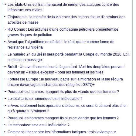
Les États-Unis et l’Iran menacent de mener des attaques contre des
infrastructures civiles
Cisjordanie : la montée de la violence des colons risque d'entraîner des
atrocités de masse
RD Congo : Les activités d’une compagnie pétrolière présentent de
graves risques de pollution
Avant que l'algorithme ne décide : le récit queer comme forme de
résistance au Nigéria
Le numéro 24 du Brésil sera porté pendant la Coupe du monde 2026. Et il
contient un message.
Brésil : Un avertissement sur la façon dont l'IA et les deepfakes peuvent
devenir un « risque excessif » pour les femmes et les filles
Forteresse Europe : le nouveau pacte sur la migration et l'asile réduira
encore davantage les chances des réfugiés LGBTQ+
Pourquoi les hommes mangent-ils plus de viande que les femmes ?
Le totalitarisme numérique est-il inéluctable ?
« Avec seulement trois opérateurs télécoms, ce sera forcément plus cher
qu’à quatre ». Vraiment ?
Pourquoi les hommes mangent ils plus de viande que les femmes ?
Le technofascisme est-il inéluctable ?
Comment lutter contre les informations toxiques : trois leviers pour