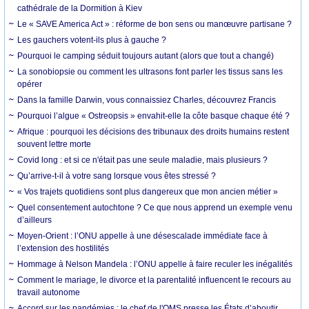
cathédrale de la Dormition à Kiev
Le « SAVE America Act » : réforme de bon sens ou manœuvre partisane ?
Les gauchers votent-ils plus à gauche ?
Pourquoi le camping séduit toujours autant (alors que tout a changé)
La sonobiopsie ou comment les ultrasons font parler les tissus sans les
opérer
Dans la famille Darwin, vous connaissiez Charles, découvrez Francis
Pourquoi l’algue « Ostreopsis » envahit-elle la côte basque chaque été ?
Afrique : pourquoi les décisions des tribunaux des droits humains restent
souvent lettre morte
Covid long : et si ce n'était pas une seule maladie, mais plusieurs ?
Qu’arrive-t-il à votre sang lorsque vous êtes stressé ?
« Vos trajets quotidiens sont plus dangereux que mon ancien métier »
Quel consentement autochtone ? Ce que nous apprend un exemple venu
d’ailleurs
Moyen-Orient : l’ONU appelle à une désescalade immédiate face à
l’extension des hostilités
Hommage à Nelson Mandela : l’ONU appelle à faire reculer les inégalités
Comment le mariage, le divorce et la parentalité influencent le recours au
travail autonome
Accord sur les pandémies : le chef de l'OMS presse les États d’aboutir