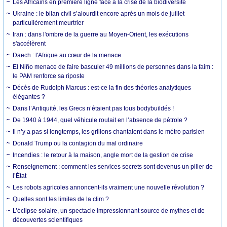
Les Africains en première ligne face à la crise de la biodiversité
Ukraine : le bilan civil s’alourdit encore après un mois de juillet
particulièrement meurtrier
Iran : dans l'ombre de la guerre au Moyen-Orient, les exécutions
s'accélèrent
Daech : l'Afrique au cœur de la menace
El Niño menace de faire basculer 49 millions de personnes dans la faim :
le PAM renforce sa riposte
Décès de Rudolph Marcus : est-ce la fin des théories analytiques
élégantes ?
Dans l’Antiquité, les Grecs n’étaient pas tous bodybuildés !
De 1940 à 1944, quel véhicule roulait en l’absence de pétrole ?
Il n’y a pas si longtemps, les grillons chantaient dans le métro parisien
Donald Trump ou la contagion du mal ordinaire
Incendies : le retour à la maison, angle mort de la gestion de crise
Renseignement : comment les services secrets sont devenus un pilier de
l’État
Les robots agricoles annoncent-ils vraiment une nouvelle révolution ?
Quelles sont les limites de la clim ?
L’éclipse solaire, un spectacle impressionnant source de mythes et de
découvertes scientifiques