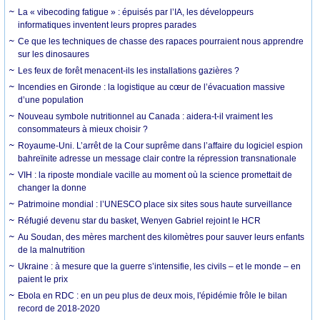
La « vibecoding fatigue » : épuisés par l’IA, les développeurs
informatiques inventent leurs propres parades
Ce que les techniques de chasse des rapaces pourraient nous apprendre
sur les dinosaures
Les feux de forêt menacent-ils les installations gazières ?
Incendies en Gironde : la logistique au cœur de l’évacuation massive
d’une population
Nouveau symbole nutritionnel au Canada : aidera-t-il vraiment les
consommateurs à mieux choisir ?
Royaume-Uni. L’arrêt de la Cour suprême dans l’affaire du logiciel espion
bahreïnite adresse un message clair contre la répression transnationale
VIH : la riposte mondiale vacille au moment où la science promettait de
changer la donne
Patrimoine mondial : l’UNESCO place six sites sous haute surveillance
Réfugié devenu star du basket, Wenyen Gabriel rejoint le HCR
Au Soudan, des mères marchent des kilomètres pour sauver leurs enfants
de la malnutrition
Ukraine : à mesure que la guerre s’intensifie, les civils – et le monde – en
paient le prix
Ebola en RDC : en un peu plus de deux mois, l'épidémie frôle le bilan
record de 2018-2020