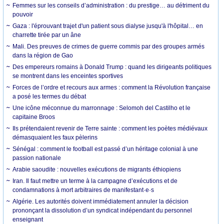
Femmes sur les conseils d’administration : du prestige… au détriment du
pouvoir
Gaza : l'éprouvant trajet d'un patient sous dialyse jusqu'à l'hôpital… en
charrette tirée par un âne
Mali. Des preuves de crimes de guerre commis par des groupes armés
dans la région de Gao
Des empereurs romains à Donald Trump : quand les dirigeants politiques
se montrent dans les enceintes sportives
Forces de l’ordre et recours aux armes : comment la Révolution française
a posé les termes du débat
Une icône méconnue du marronnage : Selomoh del Castilho et le
capitaine Broos
Ils prétendaient revenir de Terre sainte : comment les poètes médiévaux
démasquaient les faux pèlerins
Sénégal : comment le football est passé d’un héritage colonial à une
passion nationale
Arabie saoudite : nouvelles exécutions de migrants éthiopiens
Iran. Il faut mettre un terme à la campagne d’exécutions et de
condamnations à mort arbitraires de manifestant·e·s
Algérie. Les autorités doivent immédiatement annuler la décision
prononçant la dissolution d’un syndicat indépendant du personnel
enseignant