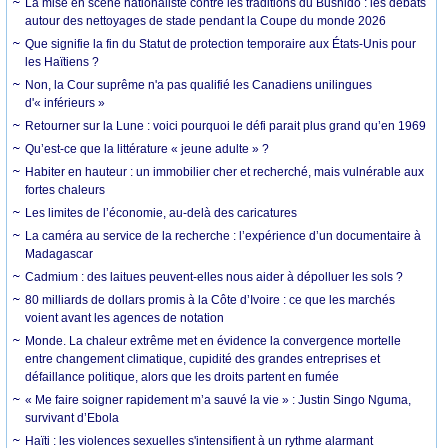
La mise en scène nationaliste contre les traditions du Bushido : les débats
autour des nettoyages de stade pendant la Coupe du monde 2026
Que signifie la fin du Statut de protection temporaire aux États-Unis pour
les Haïtiens ?
Non, la Cour suprême n'a pas qualifié les Canadiens unilingues
d'« inférieurs »
Retourner sur la Lune : voici pourquoi le défi parait plus grand qu’en 1969
Qu’est-ce que la littérature « jeune adulte » ?
Habiter en hauteur : un immobilier cher et recherché, mais vulnérable aux
fortes chaleurs
Les limites de l’économie, au-delà des caricatures
La caméra au service de la recherche : l’expérience d’un documentaire à
Madagascar
Cadmium : des laitues peuvent-elles nous aider à dépolluer les sols ?
80 milliards de dollars promis à la Côte d’Ivoire : ce que les marchés
voient avant les agences de notation
Monde. La chaleur extrême met en évidence la convergence mortelle
entre changement climatique, cupidité des grandes entreprises et
défaillance politique, alors que les droits partent en fumée
« Me faire soigner rapidement m’a sauvé la vie » : Justin Singo Nguma,
survivant d’Ebola
Haïti : les violences sexuelles s'intensifient à un rythme alarmant