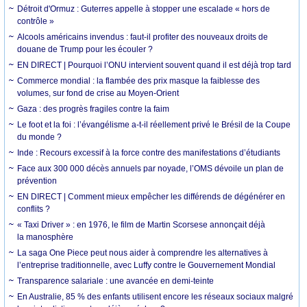
Détroit d'Ormuz : Guterres appelle à stopper une escalade « hors de
contrôle »
Alcools américains invendus : faut-il profiter des nouveaux droits de
douane de Trump pour les écouler ?
EN DIRECT | Pourquoi l’ONU intervient souvent quand il est déjà trop tard
Commerce mondial : la flambée des prix masque la faiblesse des
volumes, sur fond de crise au Moyen-Orient
Gaza : des progrès fragiles contre la faim
Le foot et la foi : l’évangélisme a-t-il réellement privé le Brésil de la Coupe
du monde ?
Inde : Recours excessif à la force contre des manifestations d’étudiants
Face aux 300 000 décès annuels par noyade, l’OMS dévoile un plan de
prévention
EN DIRECT | Comment mieux empêcher les différends de dégénérer en
conflits ?
« Taxi Driver » : en 1976, le film de Martin Scorsese annonçait déjà
la manosphère
La saga One Piece peut nous aider à comprendre les alternatives à
l’entreprise traditionnelle, avec Luffy contre le Gouvernement Mondial
Transparence salariale : une avancée en demi-teinte
En Australie, 85 % des enfants utilisent encore les réseaux sociaux malgré