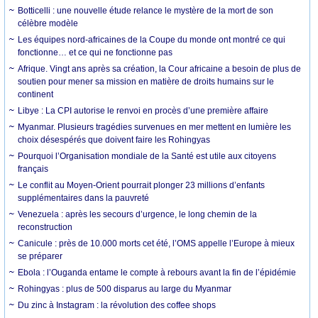
Botticelli : une nouvelle étude relance le mystère de la mort de son
célèbre modèle
Les équipes nord-africaines de la Coupe du monde ont montré ce qui
fonctionne… et ce qui ne fonctionne pas
Afrique. Vingt ans après sa création, la Cour africaine a besoin de plus de
soutien pour mener sa mission en matière de droits humains sur le
continent
Libye : La CPI autorise le renvoi en procès d’une première affaire
Myanmar. Plusieurs tragédies survenues en mer mettent en lumière les
choix désespérés que doivent faire les Rohingyas
Pourquoi l’Organisation mondiale de la Santé est utile aux citoyens
français
Le conflit au Moyen-Orient pourrait plonger 23 millions d’enfants
supplémentaires dans la pauvreté
Venezuela : après les secours d’urgence, le long chemin de la
reconstruction
Canicule : près de 10.000 morts cet été, l’OMS appelle l’Europe à mieux
se préparer
Ebola : l’Ouganda entame le compte à rebours avant la fin de l’épidémie
Rohingyas : plus de 500 disparus au large du Myanmar
Du zinc à Instagram : la révolution des coffee shops