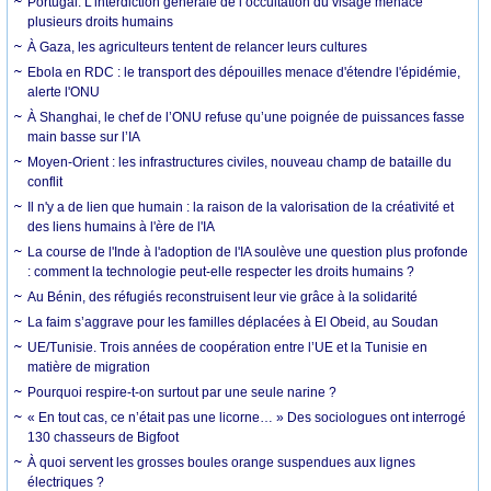
Portugal. L’interdiction générale de l’occultation du visage menace
plusieurs droits humains
À Gaza, les agriculteurs tentent de relancer leurs cultures
Ebola en RDC : le transport des dépouilles menace d'étendre l'épidémie,
alerte l'ONU
À Shanghai, le chef de l’ONU refuse qu’une poignée de puissances fasse
main basse sur l’IA
Moyen-Orient : les infrastructures civiles, nouveau champ de bataille du
conflit
Il n'y a de lien que humain : la raison de la valorisation de la créativité et
des liens humains à l'ère de l'IA
La course de l'Inde à l'adoption de l'IA soulève une question plus profonde
: comment la technologie peut-elle respecter les droits humains ?
Au Bénin, des réfugiés reconstruisent leur vie grâce à la solidarité
La faim s’aggrave pour les familles déplacées à El Obeid, au Soudan
UE/Tunisie. Trois années de coopération entre l’UE et la Tunisie en
matière de migration
Pourquoi respire-t-on surtout par une seule narine ?
« En tout cas, ce n’était pas une licorne… » Des sociologues ont interrogé
130 chasseurs de Bigfoot
À quoi servent les grosses boules orange suspendues aux lignes
électriques ?