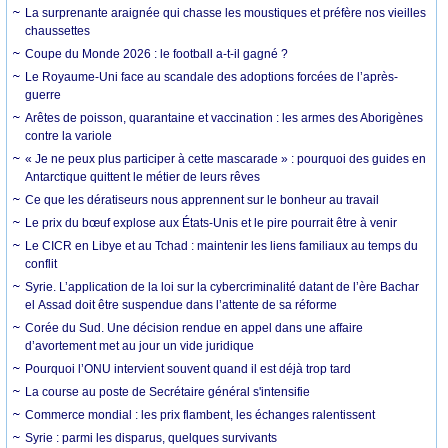
La surprenante araignée qui chasse les moustiques et préfère nos vieilles
chaussettes
Coupe du Monde 2026 : le football a-t-il gagné ?
Le Royaume-Uni face au scandale des adoptions forcées de l’après-
guerre
Arêtes de poisson, quarantaine et vaccination : les armes des Aborigènes
contre la variole
« Je ne peux plus participer à cette mascarade » : pourquoi des guides en
Antarctique quittent le métier de leurs rêves
Ce que les dératiseurs nous apprennent sur le bonheur au travail
Le prix du bœuf explose aux États-Unis et le pire pourrait être à venir
Le CICR en Libye et au Tchad : maintenir les liens familiaux au temps du
conflit
Syrie. L’application de la loi sur la cybercriminalité datant de l’ère Bachar
el Assad doit être suspendue dans l’attente de sa réforme
Corée du Sud. Une décision rendue en appel dans une affaire
d’avortement met au jour un vide juridique
Pourquoi l’ONU intervient souvent quand il est déjà trop tard
La course au poste de Secrétaire général s'intensifie
Commerce mondial : les prix flambent, les échanges ralentissent
Syrie : parmi les disparus, quelques survivants