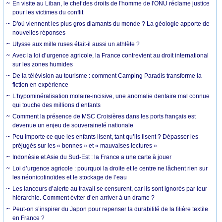
En visite au Liban, le chef des droits de l'homme de l'ONU réclame justice
pour les victimes du conflit
D'où viennent les plus gros diamants du monde ? La géologie apporte de
nouvelles réponses
Ulysse aux mille ruses était-il aussi un athlète ?
Avec la loi d’urgence agricole, la France contrevient au droit international
sur les zones humides
De la télévision au tourisme : comment Camping Paradis transforme la
fiction en expérience
L’hypominéralisation molaire-incisive, une anomalie dentaire mal connue
qui touche des millions d’enfants
Comment la présence de MSC Croisières dans les ports français est
devenue un enjeu de souveraineté nationale
Peu importe ce que les enfants lisent, tant qu’ils lisent ? Dépasser les
préjugés sur les « bonnes » et « mauvaises lectures »
Indonésie et Asie du Sud-Est : la France a une carte à jouer
Loi d’urgence agricole : pourquoi la droite et le centre ne lâchent rien sur
les néonicotinoïdes et le stockage de l’eau
Les lanceurs d’alerte au travail se censurent, car ils sont ignorés par leur
hiérarchie. Comment éviter d’en arriver à un drame ?
Peut-on s’inspirer du Japon pour repenser la durabilité de la filière textile
en France ?