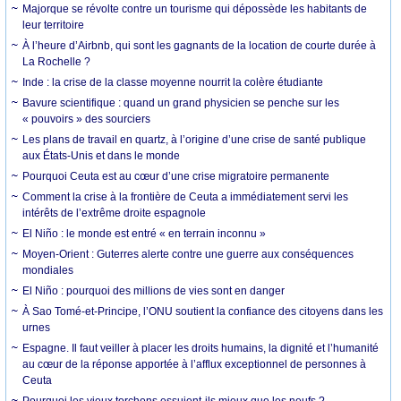
Majorque se révolte contre un tourisme qui dépossède les habitants de
leur territoire
À l’heure d’Airbnb, qui sont les gagnants de la location de courte durée à
La Rochelle ?
Inde : la crise de la classe moyenne nourrit la colère étudiante
Bavure scientifique : quand un grand physicien se penche sur les
« pouvoirs » des sourciers
Les plans de travail en quartz, à l’origine d’une crise de santé publique
aux États-Unis et dans le monde
Pourquoi Ceuta est au cœur d’une crise migratoire permanente
Comment la crise à la frontière de Ceuta a immédiatement servi les
intérêts de l’extrême droite espagnole
El Niño : le monde est entré « en terrain inconnu »
Moyen-Orient : Guterres alerte contre une guerre aux conséquences
mondiales
El Niño : pourquoi des millions de vies sont en danger
À Sao Tomé-et-Principe, l’ONU soutient la confiance des citoyens dans les
urnes
Espagne. Il faut veiller à placer les droits humains, la dignité et l’humanité
au cœur de la réponse apportée à l’afflux exceptionnel de personnes à
Ceuta
Pourquoi les vieux torchons essuient-ils mieux que les neufs ?