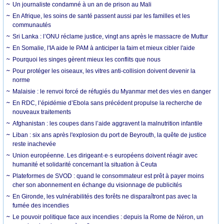
Un journaliste condamné à un an de prison au Mali
En Afrique, les soins de santé passent aussi par les familles et les
communautés
Sri Lanka : l’ONU réclame justice, vingt ans après le massacre de Muttur
En Somalie, l'IA aide le PAM à anticiper la faim et mieux cibler l'aide
Pourquoi les singes gèrent mieux les conflits que nous
Pour protéger les oiseaux, les vitres anti-collision doivent devenir la
norme
Malaisie : le renvoi forcé de réfugiés du Myanmar met des vies en danger
En RDC, l’épidémie d’Ebola sans précédent propulse la recherche de
nouveaux traitements
Afghanistan : les coupes dans l’aide aggravent la malnutrition infantile
Liban : six ans après l'explosion du port de Beyrouth, la quête de justice
reste inachevée
Union européenne. Les dirigeant·e·s européens doivent réagir avec
humanité et solidarité concernant la situation à Ceuta
Plateformes de SVOD : quand le consommateur est prêt à payer moins
cher son abonnement en échange du visionnage de publicités
En Gironde, les vulnérabilités des forêts ne disparaîtront pas avec la
fumée des incendies
Le pouvoir politique face aux incendies : depuis la Rome de Néron, un