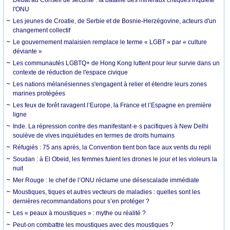
l'ONU
Les jeunes de Croatie, de Serbie et de Bosnie-Herzégovine, acteurs d'un
changement collectif
Le gouvernement malaisien remplace le terme « LGBT » par « culture
déviante »
Les communautés LGBTQ+ de Hong Kong luttent pour leur survie dans un
contexte de réduction de l'espace civique
Les nations mélanésiennes s'engagent à relier et étendre leurs zones
marines protégées
Les feux de forêt ravagent l’Europe, la France et l’Espagne en première
ligne
Inde. La répression contre des manifestant·e·s pacifiques à New Delhi
soulève de vives inquiétudes en termes de droits humains
Réfugiés : 75 ans après, la Convention tient bon face aux vents du repli
Soudan : à El Obeid, les femmes fuient les drones le jour et les violeurs la
nuit
Mer Rouge : le chef de l’ONU réclame une désescalade immédiate
Moustiques, tiques et autres vecteurs de maladies : quelles sont les
dernières recommandations pour s’en protéger ?
Les « peaux à moustiques » : mythe ou réalité ?
Peut-on combattre les moustiques avec des moustiques ?