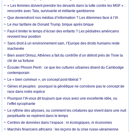
« Les femmes doivent prendre les devants dans la lutte contre les MGF » :
rencontre avec Tala, survivante et militante gambienne
Que deviendront nos médias d’information ? Les dilemmes face à l’IA
Le mur tarifaire de Donald Trump, brique après brique
Faut-il limiter le temps d’écran des enfants ? Les pédiatres américains
revoient leur position
Sans droit à un environnement sain, l’Europe des droits humains reste
inachevée
Bien avant Ormuz, Athènes a fait du contrôle d’un détroit près de Troie la
clé de sa fortune
Écouter Phnom Penh : ce que les cultures urbaines disent du Cambodge
contemporain
Le « bien commun », un concept post-libéral ?
Gènes et peuples : pourquoi la génétique ne corrobore pas le concept de
race dans notre espèce
Pourquoi l’IA vous dit toujours que vous avez une excellente idée, ou
l’effet sycophante
Le rythme des abysses, ou comment les créatures qui vivent dans une nuit
perpétuelle se repèrent dans le temps
Centres de données dans l’espace : ni écologiques, ni économes
Marchés financiers africains : les leçons de la crise russo-ukrainienne