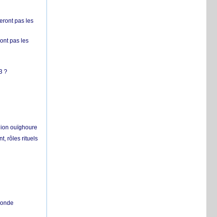
ront pas les
nt pas les
3 ?
égion ouïghoure
, rôles rituels
 monde