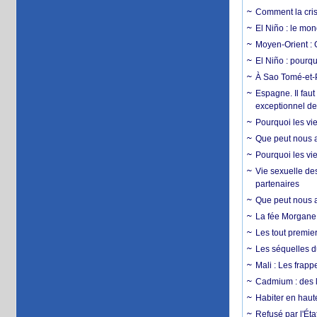
Comment la crise
El Niño : le mon
Moyen-Orient : 
El Niño : pourqu
À Sao Tomé-et-P
Espagne. Il faut
exceptionnel d
Pourquoi les vie
Que peut nous ap
Pourquoi les vie
Vie sexuelle des
partenaires
Que peut nous ap
La fée Morgane 
Les tout premier
Les séquelles d
Mali : Les frapp
Cadmium : des l
Habiter en haute
Refusé par l'Éta