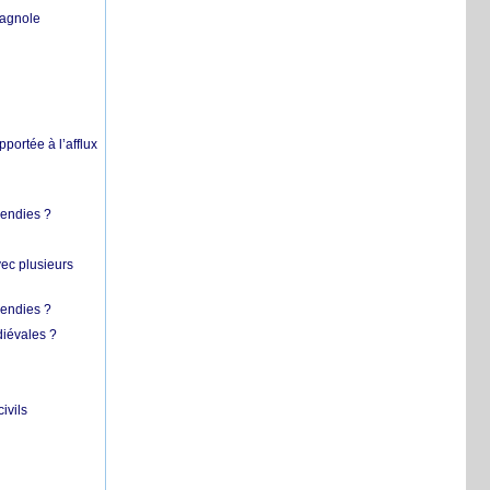
pagnole
pportée à l’afflux
cendies ?
vec plusieurs
cendies ?
diévales ?
ivils