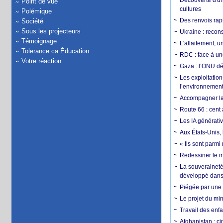
Découverte d'un
Point de vue
cultures
Polémique
Des renvois rapi
Société
Sous les projecteurs
Ukraine : reconst
Témoignage
L'allaitement, u
Tolerance.ca Éducation
RDC : face à une
Votre réaction
Gaza : l’ONU dé
Les exploitation
l’environnemen
Accompagner la f
Route 66 : cent 
Les IA générativ
Aux États-Unis, 
« Ils sont parm
Redessiner le m
La souveraineté 
développé dans 
Piégée par une 
Le projet du min
Travail des enfa
Afghanistan : cin