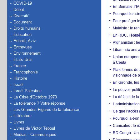
COVID-19
En Somalie, l'IA 
Débat
Pourquoi les si
Diversité
Pour protéger le
Document
Droits humains
Malaisie : le r
Éducation
En RDC, l’épidé
Enhaili, Aziz
Afghanistan : le
Entrevues
Liban : six ans 
Environnement
Union européenn
États-Unis
à Ceuta
France
Plateformes de
Francophonie
visionnage de p
Histoire
En Gironde, les 
Israël
Le pouvoir poli
Israël-Palestine
La Crise d'Octobre 1970
La défaite de la
La tolérance ? Votre réponse
L’administration
Les Grandes Figures de la tolérance
Ce que l’accès a
Littérature
Pourquoi a-t-on
Livres
Canicules : le r
Livres de Victor Teboul
RD Congo : Un r
Médias - Communiqués