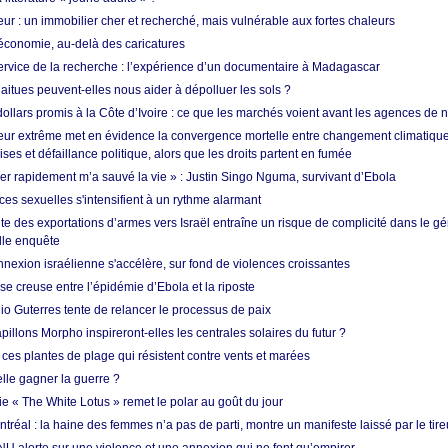
ur : un immobilier cher et recherché, mais vulnérable aux fortes chaleurs
’économie, au-delà des caricatures
rvice de la recherche : l’expérience d’un documentaire à Madagascar
aitues peuvent-elles nous aider à dépolluer les sols ?
dollars promis à la Côte d’Ivoire : ce que les marchés voient avant les agences de n
ur extrême met en évidence la convergence mortelle entre changement climatique,
ses et défaillance politique, alors que les droits partent en fumée
ner rapidement m’a sauvé la vie » : Justin Singo Nguma, survivant d’Ebola
ences sexuelles s'intensifient à un rythme alarmant
te des exportations d’armes vers Israël entraîne un risque de complicité dans le g
lle enquête
annexion israélienne s'accélère, sur fond de violences croissantes
se creuse entre l’épidémie d’Ebola et la riposte
io Guterres tente de relancer le processus de paix
pillons Morpho inspireront-elles les centrales solaires du futur ?
ces plantes de plage qui résistent contre vents et marées
lle gagner la guerre ?
e « The White Lotus » remet le polar au goût du jour
tréal : la haine des femmes n’a pas de parti, montre un manifeste laissé par le tire