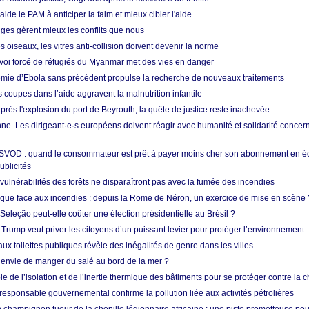
aide le PAM à anticiper la faim et mieux cibler l'aide
nges gèrent mieux les conflits que nous
s oiseaux, les vitres anti-collision doivent devenir la norme
envoi forcé de réfugiés du Myanmar met des vies en danger
mie d’Ebola sans précédent propulse la recherche de nouveaux traitements
s coupes dans l’aide aggravent la malnutrition infantile
après l'explosion du port de Beyrouth, la quête de justice reste inachevée
e. Les dirigeant·e·s européens doivent réagir avec humanité et solidarité concerna
 SVOD : quand le consommateur est prêt à payer moins cher son abonnement en 
ublicités
vulnérabilités des forêts ne disparaîtront pas avec la fumée des incendies
tique face aux incendies : depuis la Rome de Néron, un exercice de mise en scène 
 Seleção peut-elle coûter une élection présidentielle au Brésil ?
 Trump veut priver les citoyens d’un puissant levier pour protéger l’environnement
ux toilettes publiques révèle des inégalités de genre dans les villes
 envie de manger du salé au bord de la mer ?
ôle de l’isolation et de l’inertie thermique des bâtiments pour se protéger contre la 
esponsable gouvernemental confirme la pollution liée aux activités pétrolières