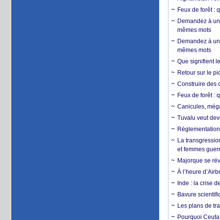
Feux de forêt : 
Demandez à un 
mêmes mots
Demandez à un 
mêmes mots
Que signifient l
Retour sur le p
Construire des c
Feux de forêt : 
Canicules, mégaf
Tuvalu veut dev
Réglementation c
La transgression
et femmes guerr
Majorque se révo
À l’heure d’Airb
Inde : la crise 
Bavure scientif
Les plans de tra
Pourquoi Ceuta 