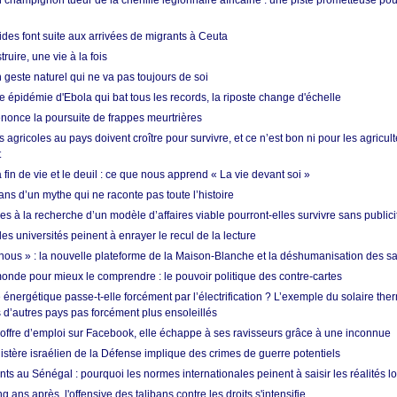
 champignon tueur de la chenille légionnaire africaine : une piste prometteuse pou
des font suite aux arrivées de migrants à Ceuta
ruire, une vie à la fois
n geste naturel qui ne va pas toujours de soi
 épidémie d'Ebola qui bat tous les records, la riposte change d'échelle
nonce la poursuite de frappes meurtrières
s agricoles au pays doivent croître pour survivre, et ce n’est bon ni pour les agricul
t
in de vie et le deuil : ce que nous apprend « La vie devant soi »
ans d’un mythe qui ne raconte pas toute l’histoire
es à la recherche d’un modèle d’affaires viable pourront-elles survivre sans publici
les universités peinent à enrayer le recul de la lecture
i nous » : la nouvelle plateforme de la Maison-Blanche et la déshumanisation des s
onde pour mieux le comprendre : le pouvoir politique des contre-cartes
énergétique passe-t-elle forcément par l’électrification ? L’exemple du solaire th
d’autres pays pas forcément plus ensoleillés
offre d’emploi sur Facebook, elle échappe à ses ravisseurs grâce à une inconnue
istère israélien de la Défense implique des crimes de guerre potentiels
nts au Sénégal : pourquoi les normes internationales peinent à saisir les réalités l
q ans après, l'offensive des talibans contre les droits s'intensifie