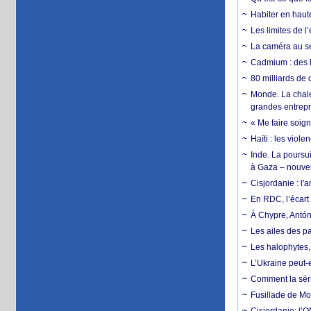
Habiter en haute
Les limites de l
La caméra au se
Cadmium : des l
80 milliards de 
Monde. La chale
grandes entrepri
« Me faire soig
Haïti : les viol
Inde. La poursui
à Gaza – nouve
Cisjordanie : l'
En RDC, l’écart 
À Chypre, Antón
Les ailes des pa
Les halophytes, 
L’Ukraine peut-e
Comment la séri
Fusillade de Mon