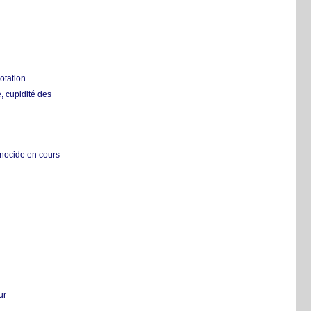
otation
 cupidité des
énocide en cours
ur