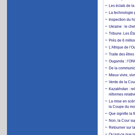
Les éclats de la
La technologie p
Inspection du hij
Ukraine : le ch
Tribune. Les Éta
Près de 6 milli
L’Afrique de l’
Traite des êtres
Ouganda : l’ONU
De la communica
Mieux vivre, viv
Vente de la Coup
Kazakhstan : rel
réformes relativ
La mise en scène
la Coupe du m
Que signifie la 
Non, la Cour sup
Retourner sur la
Qu’est-ce que la