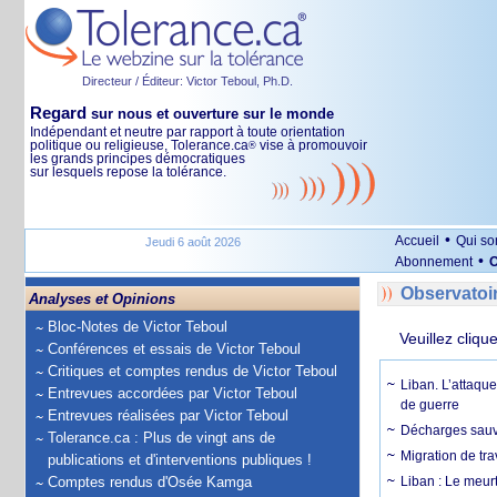
Directeur / Éditeur: Victor Teboul, Ph.D.
Regard
sur nous et ouverture sur le monde
Indépendant et neutre par rapport à toute orientation
politique ou religieuse, Tolerance.ca
vise à promouvoir
®
les grands principes démocratiques
sur lesquels repose la tolérance.
•
Accueil
Qui s
Jeudi 6 août 2026
•
Abonnement
O
Observatoi
Analyses et Opinions
Bloc-Notes de Victor Teboul
Veuillez cliqu
Conférences et essais de Victor Teboul
Critiques et comptes rendus de Victor Teboul
Liban. L’attaque
Entrevues accordées par Victor Teboul
de guerre
Entrevues réalisées par Victor Teboul
Décharges sauva
Tolerance.ca : Plus de vingt ans de
Migration de tra
publications et d'interventions publiques !
Comptes rendus d'Osée Kamga
Liban : Le meurt