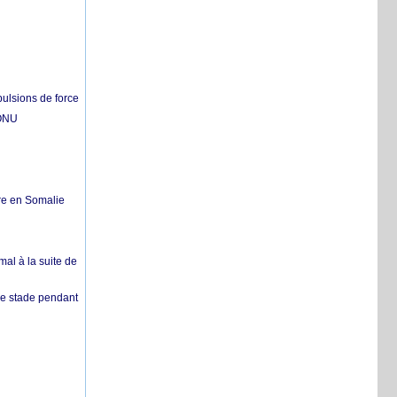
pulsions de force
'ONU
re en Somalie
mal à la suite de
 de stade pendant