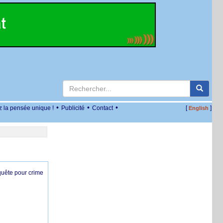
•
•
•
z la pensée unique !
Publicité
Contact
[
]
English
nquête pour crime