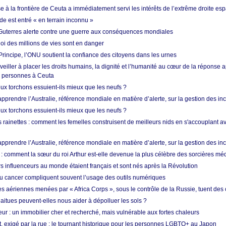
 à la frontière de Ceuta a immédiatement servi les intérêts de l’extrême droite es
de est entré « en terrain inconnu »
Guterres alerte contre une guerre aux conséquences mondiales
oi des millions de vies sont en danger
rincipe, l’ONU soutient la confiance des citoyens dans les urnes
 veiller à placer les droits humains, la dignité et l’humanité au cœur de la réponse a
e personnes à Ceuta
ux torchons essuient-ils mieux que les neufs ?
prendre l’Australie, référence mondiale en matière d’alerte, sur la gestion des in
ux torchons essuient-ils mieux que les neufs ?
 rainettes : comment les femelles construisent de meilleurs nids en s'accouplant a
prendre l’Australie, référence mondiale en matière d’alerte, sur la gestion des in
: comment la sœur du roi Arthur est-elle devenue la plus célèbre des sorcières mé
s influenceurs au monde étaient français et sont nés après la Révolution
u cancer compliquent souvent l’usage des outils numériques
es aériennes menées par « Africa Corps », sous le contrôle de la Russie, tuent des c
aitues peuvent-elles nous aider à dépolluer les sols ?
ur : un immobilier cher et recherché, mais vulnérable aux fortes chaleurs
t, exigé par la rue : le tournant historique pour les personnes LGBTQ+ au Japon