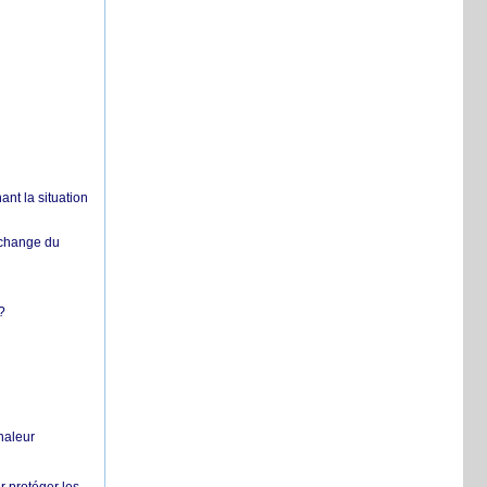
nt la situation
échange du
?
chaleur