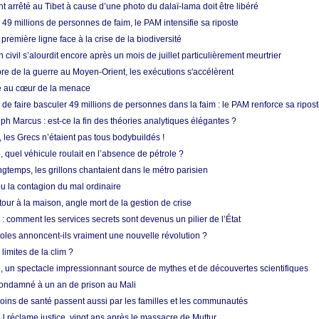
nt arrêté au Tibet à cause d’une photo du dalaï-lama doit être libéré
49 millions de personnes de faim, le PAM intensifie sa riposte
 première ligne face à la crise de la biodiversité
n civil s’alourdit encore après un mois de juillet particulièrement meurtrier
bre de la guerre au Moyen-Orient, les exécutions s'accélèrent
ue au cœur de la menace
e faire basculer 49 millions de personnes dans la faim : le PAM renforce sa ripos
h Marcus : est-ce la fin des théories analytiques élégantes ?
, les Grecs n’étaient pas tous bodybuildés !
 quel véhicule roulait en l’absence de pétrole ?
longtemps, les grillons chantaient dans le métro parisien
 la contagion du mal ordinaire
etour à la maison, angle mort de la gestion de crise
 comment les services secrets sont devenus un pilier de l’État
coles annoncent-ils vraiment une nouvelle révolution ?
limites de la clim ?
re, un spectacle impressionnant source de mythes et de découvertes scientifiques
condamné à un an de prison au Mali
soins de santé passent aussi par les familles et les communautés
U réclame justice, vingt ans après le massacre de Muttur