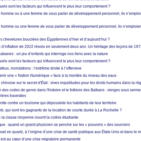
quels sont les facteurs qui influencent le plus leur comportement ?
homme ou à une femme de vous parler de développement personnel, ils n’emploie
homme ou une femme de vous parler de développement personnel, ils n’emploiero
es chevelures bouclées des Égyptiennes d’hier et d’aujourd’hui ?
ic d’inflation de 2022 résolu en seulement deux ans. Un héritage des leçons de 197
abanes : un jeu d’enfants qui interroge nos liens avec la nature
quels sont les facteurs qui influencent le plus leur comportement ?
eux, inondations : l’extrême droite à l’offensive
enir une « Nation Numérique » face à la montée du niveau des eaux
hinoise sur le secret d'État : vives inquiétudes pour les droits humains dans la r
 des codes de genre dans l'histoire et le folklore des Balkans : vierges sous serment
ières travesties
lte contre un tourisme qui dépossède les habitants de leur territoire
nb, qui sont les gagnants de la location de courte durée à La Rochelle ?
de la classe moyenne nourrit la colère étudiante
ique : quand un grand physicien se penche sur les « pouvoirs » des sourciers
vail en quartz, à l’origine d’une crise de santé publique aux États-Unis et dans le
est au cœur d’une crise migratoire permanente