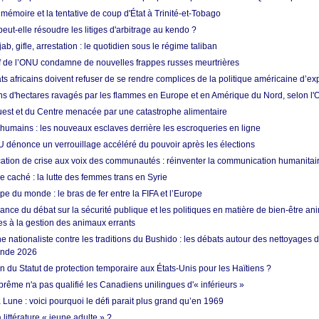
 mémoire et la tentative de coup d'État à Trinité-et-Tobago
eut-elle résoudre les litiges d'arbitrage au kendo ?
ab, gifle, arrestation : le quotidien sous le régime taliban
ef de l’ONU condamne de nouvelles frappes russes meurtrières
ts africains doivent refuser de se rendre complices de la politique américaine d’ex
ons d'hectares ravagés par les flammes en Europe et en Amérique du Nord, selon l
Ouest et du Centre menacée par une catastrophe alimentaire
 humains : les nouveaux esclaves derrière les escroqueries en ligne
 dénonce un verrouillage accéléré du pouvoir après les élections
tion de crise aux voix des communautés : réinventer la communication humanitai
re caché : la lutte des femmes trans en Syrie
e du monde : le bras de fer entre la FIFA et l’Europe
ance du débat sur la sécurité publique et les politiques en matière de bien-être ani
es à la gestion des animaux errants
 nationaliste contre les traditions du Bushido : les débats autour des nettoyages
onde 2026
fin du Statut de protection temporaire aux États-Unis pour les Haïtiens ?
rême n'a pas qualifié les Canadiens unilingues d'« inférieurs »
 Lune : voici pourquoi le défi parait plus grand qu’en 1969
 littérature « jeune adulte » ?