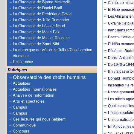
La Chronique de Bjarne Melkevik
Chine. Le milita
La Chronique de Daniel Baril
El Niño menace 
La Chronique de Frédérique David
Les Africains en
La Chronique de Julie Dumontier
Ukraine : le bila
La Chronique de Léonce Naud
Iran : dans l'om
La Chronique de Masri Feki
Daech : l'Afriq
La Chronique de Michel Rogalski
La Chronique de Sami Bibi
El Niño menace d
La chronique de Véronick Talbot/Collaboration
Décès de Rudolp
étudiante
Dans l’Antiquité
Philosophie
De 1940 à 1944,
Rubriques
Il n’y a pas si 
Observatoire des droits humains
Donald Trump ou
Actualités
Incendies : le r
Actualités Internationales
Renseignement :
Analyse de l'information
Les robots agri
Arts et spectacles
Quelles sont les 
Campus
L’éclipse solai
Campus
Ces lectures qui nous habitent
Un journaliste 
Communiqué
En Afrique, les 
Concours
Sri Lanka : l’ON