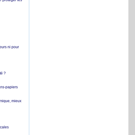
r protéger les
teurs ni pour
té ?
ans-papiers
ermique, mieux
ocales