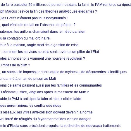
e faire basculer 49 millions de personnes dans la faim : le PAM renforce sa ripos
h Marcus : est-ce la fin des théories analytiques élégantes ?
, les Grecs n’étaient pas tous bodybuildés !
 quel véhicule roulait en l’absence de pétrole ?
longtemps, les grillons chantaient dans le métro parisien
 la contagion du mal ordinaire
etour à la maison, angle mort de la gestion de crise
 comment les services secrets sont devenus un pilier de l’État
coles annoncent-ils vraiment une nouvelle révolution ?
limites de la clim ?
re, un spectacle impressionnant source de mythes et de découvertes scientifiques
condamné à un an de prison au Mali
soins de santé passent aussi par les familles et les communautés
U réclame justice, vingt ans après le massacre de Muttur
aide le PAM à anticiper la faim et mieux cibler l'aide
nges gèrent mieux les conflits que nous
s oiseaux, les vitres anti-collision doivent devenir la norme
envoi forcé de réfugiés du Myanmar met des vies en danger
mie d’Ebola sans précédent propulse la recherche de nouveaux traitements