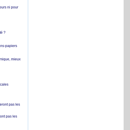
teurs ni pour
té ?
ans-papiers
ermique, mieux
ocales
ront pas les
nt pas les