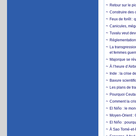
Retour sur le p
Construire des c
Feux de forêt : 
Canicules, mégaf
Tuvalu veut dev
Réglementation c
La transgression
et femmes guerr
Majorque se révo
À l’heure d’Airb
Inde : la crise 
Bavure scientif
Les plans de tra
Pourquoi Ceuta 
Comment la crise
El Niño : le mon
Moyen-Orient : 
El Niño : pourqu
À Sao Tomé-et-P