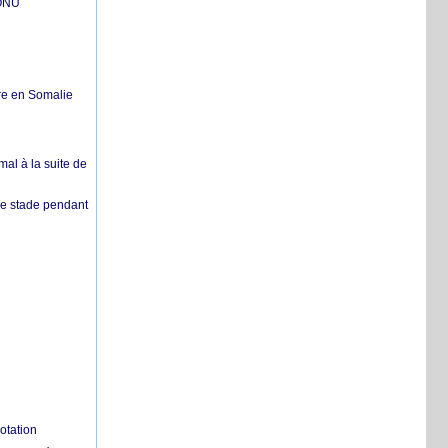
'ONU
re en Somalie
mal à la suite de
 de stade pendant
otation