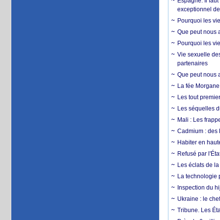
Espagne. Il faut
exceptionnel d
Pourquoi les vie
Que peut nous ap
Pourquoi les vie
Vie sexuelle des
partenaires
Que peut nous ap
La fée Morgane 
Les tout premier
Les séquelles d
Mali : Les frapp
Cadmium : des l
Habiter en haute
Refusé par l'Éta
Les éclats de la
La technologie p
Inspection du hij
Ukraine : le ch
Tribune. Les Éta