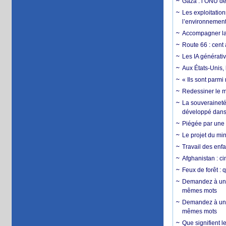
Gaza : l’ONU dé
Les exploitation
l’environnemen
Accompagner la f
Route 66 : cent 
Les IA générativ
Aux États-Unis, 
« Ils sont parm
Redessiner le m
La souveraineté 
développé dans 
Piégée par une 
Le projet du min
Travail des enfa
Afghanistan : cin
Feux de forêt : 
Demandez à un 
mêmes mots
Demandez à un 
mêmes mots
Que signifient l