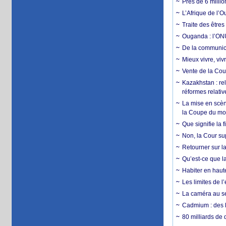
Près de 6 milli
L’Afrique de l’
Traite des êtres
Ouganda : l’ONU
De la communica
Mieux vivre, viv
Vente de la Coup
Kazakhstan : rel
réformes relativ
La mise en scène
la Coupe du m
Que signifie la 
Non, la Cour sup
Retourner sur la
Qu’est-ce que la
Habiter en haute
Les limites de l
La caméra au se
Cadmium : des l
80 milliards de 