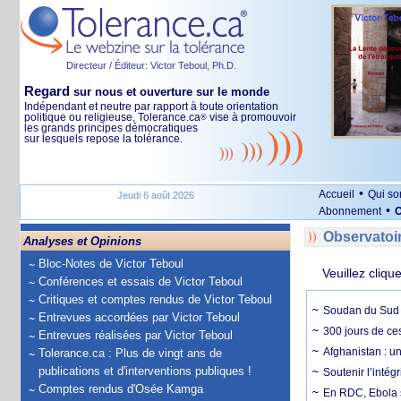
Directeur / Éditeur: Victor Teboul, Ph.D.
Regard
sur nous et ouverture sur le monde
Indépendant et neutre par rapport à toute orientation
politique ou religieuse, Tolerance.ca
vise à promouvoir
®
les grands principes démocratiques
sur lesquels repose la tolérance.
•
Accueil
Qui s
Jeudi 6 août 2026
•
Abonnement
O
Observatoi
Analyses et Opinions
Bloc-Notes de Victor Teboul
Veuillez cliqu
Conférences et essais de Victor Teboul
Critiques et comptes rendus de Victor Teboul
Soudan du Sud :
Entrevues accordées par Victor Teboul
300 jours de ce
Entrevues réalisées par Victor Teboul
Afghanistan : u
Tolerance.ca : Plus de vingt ans de
publications et d'interventions publiques !
Soutenir l’intég
Comptes rendus d'Osée Kamga
En RDC, Ebola s