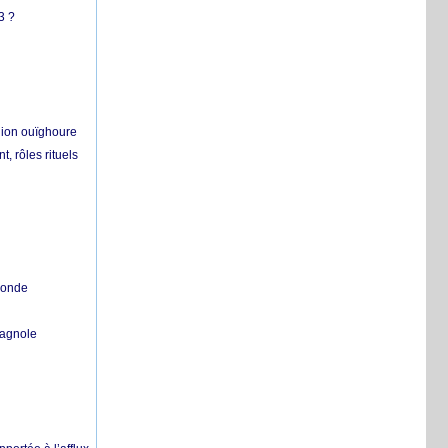
3 ?
égion ouïghoure
, rôles rituels
 monde
pagnole