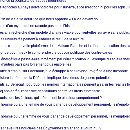
nonce la poursuite de frappes meurtrières
s agricoles au pays doivent croître pour survivre, et ce n’est bon ni pour les agricul
t
in de vie et le deuil : ce que nous apprend « La vie devant soi »
ans d’un mythe qui ne raconte pas toute l’histoire
es à la recherche d’un modèle d’affaires viable pourront-elles survivre sans publici
les universités peinent à enrayer le recul de la lecture
i nous » : la nouvelle plateforme de la Maison-Blanche et la déshumanisation des s
onde pour mieux le comprendre : le pouvoir politique des contre-cartes
énergétique passe-t-elle forcément par l’électrification ? L’exemple du solaire th
d’autres pays pas forcément plus ensoleillés
offre d’emploi sur Facebook, elle échappe à ses ravisseurs grâce à une inconnue
istère israélien de la Défense implique des crimes de guerre potentiels
nts au Sénégal : pourquoi les normes internationales peinent à saisir les réalités l
q ans après, l'offensive des talibans contre les droits s'intensifie
quels sont les facteurs qui influencent le plus leur comportement ?
homme ou à une femme de vous parler de développement personnel, ils n’emploie
homme ou une femme de vous parler de développement personnel, ils n’emploiero
es chevelures bouclées des Égyptiennes d’hier et d’aujourd’hui ?