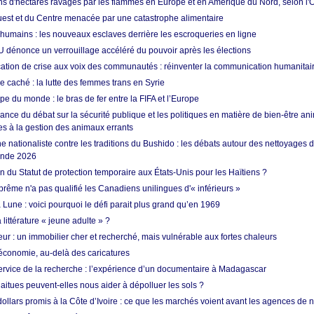
ons d'hectares ravagés par les flammes en Europe et en Amérique du Nord, selon l
Ouest et du Centre menacée par une catastrophe alimentaire
 humains : les nouveaux esclaves derrière les escroqueries en ligne
 dénonce un verrouillage accéléré du pouvoir après les élections
tion de crise aux voix des communautés : réinventer la communication humanitai
re caché : la lutte des femmes trans en Syrie
e du monde : le bras de fer entre la FIFA et l’Europe
ance du débat sur la sécurité publique et les politiques en matière de bien-être ani
es à la gestion des animaux errants
 nationaliste contre les traditions du Bushido : les débats autour des nettoyages
onde 2026
fin du Statut de protection temporaire aux États-Unis pour les Haïtiens ?
rême n'a pas qualifié les Canadiens unilingues d'« inférieurs »
 Lune : voici pourquoi le défi parait plus grand qu’en 1969
 littérature « jeune adulte » ?
ur : un immobilier cher et recherché, mais vulnérable aux fortes chaleurs
’économie, au-delà des caricatures
rvice de la recherche : l’expérience d’un documentaire à Madagascar
aitues peuvent-elles nous aider à dépolluer les sols ?
dollars promis à la Côte d’Ivoire : ce que les marchés voient avant les agences de n