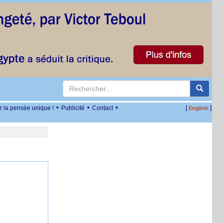
•
•
•
z la pensée unique !
Publicité
Contact
[
]
English