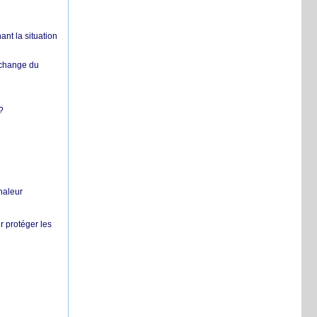
nt la situation
échange du
?
chaleur
r protéger les