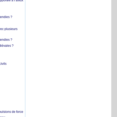
pportée à l’afflux
cendies ?
vec plusieurs
cendies ?
diévales ?
ivils
pulsions de force