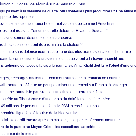
union du Conseil de sécurité sur le Soudan du Sud
 qui passent à la semaine de quatre jours sont-elles plus productives ? Une étude
apporte des réponses
vient suspecte : pourquoi Peter Thiel voit le pape comme l’Antéchrist
e les houthistes du Yémen peut-elle détourner Riyad du Soudan ?
e des personnes détenues doit être préservé
s chocolats ne fondent-ils pas malgré la chaleur ?
 de naître sans défense pourrait être l’une des plus grandes forces de l’humanité
quand la compétition et la pression médiatique virent à la bavure scientifique
 israélienne qui a coûté la vie à la journaliste Amal Khalil doit faire l’objet d’une e
ges, décharges anciennes : comment surmonter la tentation de l’oubli ?
vail : pourquoi l'Afrique ne peut pas miser uniquement sur l'emploi à l'étranger
re d’une journaliste par Israël est un crime de guerre manifeste
nt arrêté au Tibet à cause d’une photo du dalaï-lama doit être libéré
49 millions de personnes de faim, le PAM intensifie sa riposte
 première ligne face à la crise de la biodiversité
n civil s’alourdit encore après un mois de juillet particulièrement meurtrier
bre de la guerre au Moyen-Orient, les exécutions s'accélèrent
ue au cœur de la menace