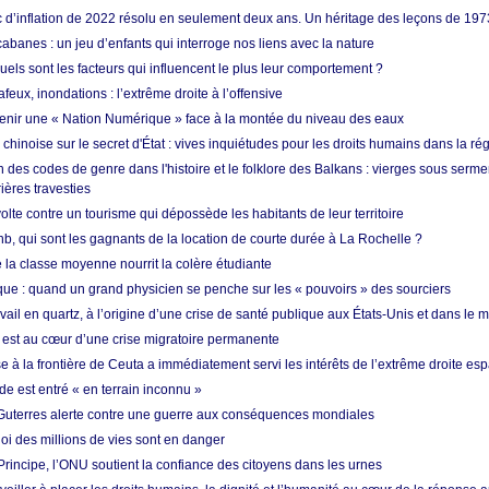
ic d’inflation de 2022 résolu en seulement deux ans. Un héritage des leçons de 197
abanes : un jeu d’enfants qui interroge nos liens avec la nature
quels sont les facteurs qui influencent le plus leur comportement ?
eux, inondations : l’extrême droite à l’offensive
enir une « Nation Numérique » face à la montée du niveau des eaux
hinoise sur le secret d'État : vives inquiétudes pour les droits humains dans la r
 des codes de genre dans l'histoire et le folklore des Balkans : vierges sous serment
ières travesties
lte contre un tourisme qui dépossède les habitants de leur territoire
nb, qui sont les gagnants de la location de courte durée à La Rochelle ?
de la classe moyenne nourrit la colère étudiante
ique : quand un grand physicien se penche sur les « pouvoirs » des sourciers
vail en quartz, à l’origine d’une crise de santé publique aux États-Unis et dans le
est au cœur d’une crise migratoire permanente
 à la frontière de Ceuta a immédiatement servi les intérêts de l’extrême droite es
de est entré « en terrain inconnu »
Guterres alerte contre une guerre aux conséquences mondiales
oi des millions de vies sont en danger
rincipe, l’ONU soutient la confiance des citoyens dans les urnes