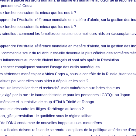
 veiller à placer les droits humains, la dignité et l’humanité au cœur de la réponse a
e personnes à Ceuta
ux torchons essuient-ils mieux que les neufs ?
prendre l’Australie, référence mondiale en matière d’alerte, sur la gestion des in
ux torchons essuient-ils mieux que les neufs ?
 rainettes : comment les femelles construisent de meilleurs nids en s'accouplant a
prendre l’Australie, référence mondiale en matière d’alerte, sur la gestion des in
: comment la sœur du roi Arthur est-elle devenue la plus célèbre des sorcières mé
s influenceurs au monde étaient français et sont nés après la Révolution
u cancer compliquent souvent l’usage des outils numériques
es aériennes menées par « Africa Corps », sous le contrôle de la Russie, tuent des c
aitues peuvent-elles nous aider à dépolluer les sols ?
ur : un immobilier cher et recherché, mais vulnérable aux fortes chaleurs
t, exigé par la rue : le tournant historique pour les personnes LGBTQ+ au Japon
 mémoire et la tentative de coup d'État à Trinité-et-Tobago
eut-elle résoudre les litiges d'arbitrage au kendo ?
ab, gifle, arrestation : le quotidien sous le régime taliban
ef de l’ONU condamne de nouvelles frappes russes meurtrières
ts africains doivent refuser de se rendre complices de la politique américaine d’ex